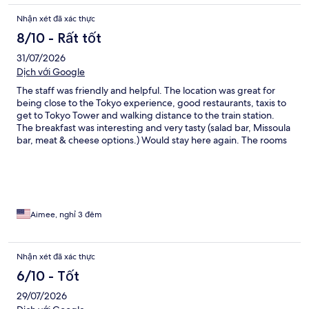
Nhận xét đã xác thực
8/10 - Rất tốt
31/07/2026
Dịch với Google
The staff was friendly and helpful. The location was great for
being close to the Tokyo experience, good restaurants, taxis to
get to Tokyo Tower and walking distance to the train station.
The breakfast was interesting and very tasty (salad bar, Missoula
bar, meat & cheese options.) Would stay here again. The rooms
were smaller in person but we worked out a system to utilize
space. The soaking tub was a fun experience.
Aimee, nghỉ 3 đêm
Nhận xét đã xác thực
6/10 - Tốt
29/07/2026