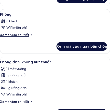
của
Phòng
Xem
Bộ đồ giường cao cấp, chăn bông, bà
1
Phòng
tất
3 khách
cả
Wifi miễn phí
ảnh
Phòng
Chi
Xem thêm chi tiết
tiết
khác
Xem giá vào ngày bạn chọn
của
Phòng
Xem
Tiện nghi tại phòng
13
Phòng đơn, không hút thuốc
tất
11 mét vuông
cả
1 phòng ngủ
ảnh
Phòng
1 khách
đơn,
1 giường đơn
không
Wifi miễn phí
hút
Chi
Xem thêm chi tiết
thuốc
tiết