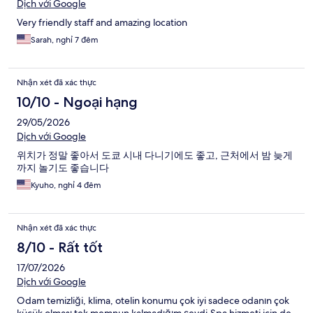
Dịch với Google
Very friendly staff and amazing location
Sarah, nghỉ 7 đêm
Nhận xét đã xác thực
10/10 - Ngoại hạng
29/05/2026
Dịch với Google
위치가 정말 좋아서 도쿄 시내 다니기에도 좋고, 근처에서 밤 늦게
까지 놀기도 좋습니다
Kyuho, nghỉ 4 đêm
Nhận xét đã xác thực
8/10 - Rất tốt
17/07/2026
Dịch với Google
Odam temizliği, klima, otelin konumu çok iyi sadece odanın çok