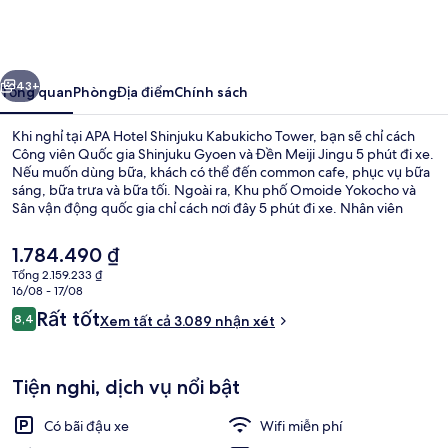
Hotel
Shinjuku
Kabukicho
ước
Tiếp
Tower
43+
Tổng quan
Phòng
Địa điểm
Chính sách
Khi nghỉ tại APA Hotel Shinjuku Kabukicho Tower, bạn sẽ chỉ cách
Công viên Quốc gia Shinjuku Gyoen và Đền Meiji Jingu 5 phút đi xe.
Nếu muốn dùng bữa, khách có thể đến common cafe, phục vụ bữa
sáng, bữa trưa và bữa tối. Ngoài ra, Khu phố Omoide Yokocho và
Sân vận động quốc gia chỉ cách nơi đây 5 phút đi xe. Nhân viên
nhiệt tình và địa điểm là những điều ghi dấu ấn trong lòng du
khách. Nơi lưu trú nằm cách dịch vụ giao thông công cộng một
Giá
1.784.490 ₫
quãng đi bộ ngắn: cách Ga Shinjuku-nishiguchi 5 phút và Ga
hiện
Tổng 2.159.233 ₫
Shinjuku-sanchome 8 phút.
tại
16/08 - 17/08
Nhà tắm công cộng
là
Nhận
Rất tốt
8,4
Xem tất cả 3.089 nhận xét
1.784.490 ₫
8,4 trên 10,
xét
Tiện nghi, dịch vụ nổi bật
Có bãi đậu xe
Wifi miễn phí