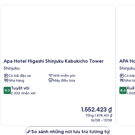
floor)
đơn
Apa Hotel Higashi Shinjuku Kabukicho Tower
APA Hote
Deluxe,
không
hút
thuốc
(27th
floor)
Apa
APA
Apa Hotel Higashi Shinjuku Kabukicho Tower
APA Ho
Hotel
Hotel
Shinjuku
Shinjuk
Higashi
Shinjuku
Có bãi đậu xe
Wifi miễn phí
Có bãi
Shinjuku
Kabukic
Nhà hàng
Máy điều hòa
Nhà h
Kabukicho
Chuo
Tower
Shinjuku
9.0
8.6
Tuyệt vời
Xuấ
9,0
8,6
Shinjuku
trên
trên
2.332 nhận xét
1.00
10,
10,
Tuyệt
Xuất
Giá
1.552.423 ₫
vời,
sắc,
hiện
2.332
1.006
Tổng 1.878.431 ₫
tại
nhận
nhận
16/08 - 17/08
là
xét
xét
1.552.423 ₫
So sánh những nơi lưu trú tương tự