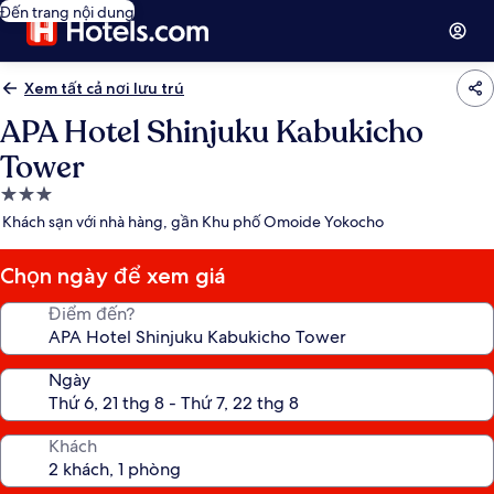
Đến trang nội dung
Xem tất cả nơi lưu trú
APA Hotel Shinjuku Kabukicho
Tower
Nơi
lưu
Khách sạn với nhà hàng, gần Khu phố Omoide Yokocho
trú
3.0
Chọn ngày để xem giá
sao
Điểm đến?
Ngày
Khách