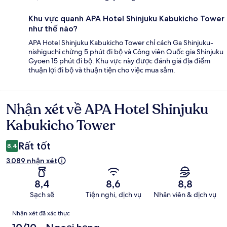
Khu vực quanh APA Hotel Shinjuku Kabukicho Tower
như thế nào?
APA Hotel Shinjuku Kabukicho Tower chỉ cách Ga Shinjuku-
nishiguchi chừng 5 phút đi bộ và Công viên Quốc gia Shinjuku
Gyoen 15 phút đi bộ. Khu vực này được đánh giá địa điểm
thuận lợi đi bộ và thuận tiện cho việc mua sắm.
Nhận xét về APA Hotel Shinjuku
Nhận
xét
Kabukicho Tower
Rất tốt
8,4
3.089 nhận xét
8,4
8,6
8,8
Sạch sẽ
Tiện nghi, dịch vụ
Nhân viên & dịch vụ
Nhận
Nhận xét đã xác thực
xét