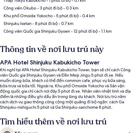
Tháp Tokyu Kabukicho
- 1 phút đi bộ
- 0.1 km
Công viên Okubo
- 3 phút đi bộ
- 0.3 km
Khu phố Omoide Yokocho
- 5 phút đi bộ
- 0.4 km
Shinjuku Isetan
- 8 phút đi bộ
- 0.7 km
Công viên Quốc gia Shinjuku Gyoen
- 12 phút đi bộ
- 1.1 km
Thông tin về nơi lưu trú này
APA Hotel Shinjuku Kabukicho Tower
Khi nghỉ tại APA Hotel Shinjuku Kabukicho Tower, bạn sẽ chỉ cách Công
viên Quốc gia Shinjuku Gyoen và Đền Meiji Jingu 5 phút đi xe. Nếu
muốn dùng bữa, khách có thể đến common cafe, phục vụ bữa sáng,
bữa trưa và bữa tối. Ngoài ra, Khu phố Omoide Yokocho và Sân vận
động quốc gia chỉ cách nơi đây 5 phút đi xe. Nhân viên nhiệt tình và địa
điểm là những điều ghi dấu ấn trong lòng du khách. Nơi lưu trú nằm
cách dịch vụ giao thông công cộng một quãng đi bộ ngắn: cách Ga
Shinjuku-nishiguchi 5 phút và Ga Shinjuku-sanchome 8 phút.
Tìm hiểu thêm về nơi lưu trú