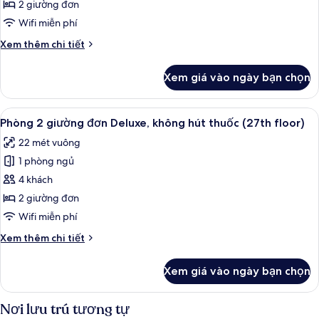
không
2 giường đơn
hút
Wifi miễn phí
thuốc
Chi
Xem thêm chi tiết
tiết
khác
Xem giá vào ngày bạn chọn
của
Phòng,
không
Xem
Phòng 2 giường đơn Deluxe, không hút 
12
hút
Phòng 2 giường đơn Deluxe, không hút thuốc (27th floor)
tất
thuốc
22 mét vuông
cả
1 phòng ngủ
ảnh
Phòng
4 khách
2
2 giường đơn
giường
Wifi miễn phí
đơn
Chi
Xem thêm chi tiết
Deluxe,
tiết
không
khác
Xem giá vào ngày bạn chọn
của
hút
Phòng
thuốc
2
Nơi lưu trú tương tự
(27th
giường