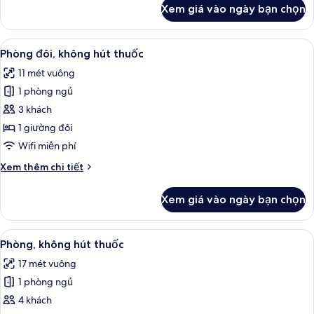
khác
Xem giá vào ngày bạn chọn
của
Phòng
đơn,
Xem
Bộ đồ giường cao cấp, chăn bông, bà
13
không
Phòng đôi, không hút thuốc
tất
hút
11 mét vuông
thuốc
cả
1 phòng ngủ
ảnh
Phòng
3 khách
đôi,
1 giường đôi
không
Wifi miễn phí
hút
Chi
Xem thêm chi tiết
thuốc
tiết
khác
Xem giá vào ngày bạn chọn
của
Phòng
đôi,
Xem
Bộ đồ giường cao cấp, chăn bông, bà
13
không
Phòng, không hút thuốc
tất
hút
17 mét vuông
thuốc
cả
1 phòng ngủ
ảnh
Phòng,
4 khách