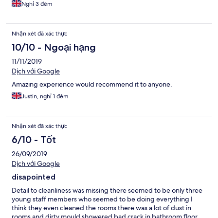
Nghỉ 3 đêm
Nhận xét đã xác thực
10/10 - Ngoại hạng
11/11/2019
Dịch với Google
Amazing experience would recommend it to anyone.
Justin, nghỉ 1 đêm
Nhận xét đã xác thực
6/10 - Tốt
26/09/2019
Dịch với Google
disapointed
Detail to cleanliness was missing there seemed to be only three
young staff members who seemed to be doing everything I
think they even cleaned the rooms there was a lot of dust in
rooms and dirty mould showered bad crack in bathroom floor