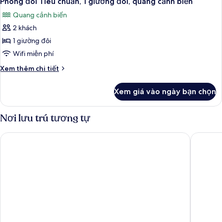
Phòng đôi Tiêu chuẩn, 1 giường đôi, quang cảnh biển
tất
quang
Quang cảnh biển
cảnh
cả
biển
2 khách
ảnh
Phòng
1 giường đôi
đôi
Wifi miễn phí
Tiêu
Chi
Xem thêm chi tiết
chuẩn,
tiết
1
khác
Xem giá vào ngày bạn chọn
của
giường
Phòng
đôi,
đôi
Nơi lưu trú tương tự
quang
Tiêu
chuẩn,
cảnh
Holiday Inn Portsmouth by IHG
Village 
1
biển
giường
đôi,
quang
cảnh
biển