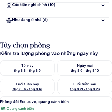
Các tiện nghi chính
(10)
Như đang ở nhà
(6)
Tùy chọn phòng
Kiểm tra lượng phòng vào những ngày này
Kiểm tra lượng phòng tối nay từ thg 8 8 - thg 8 9
Kiểm tra lượng phòng ngày mai
Tối nay
Ngày mai
thg 8 8 - thg 8 9
thg 8 9 - thg 8 10
Kiểm tra lượng phòng cuối tuần này từ thg 8 14 - thg 8 16
Kiểm tra lượng phòng cuối tuần
Cuối tuần này
Cuối tuần sau
thg 8 14 - thg 8 16
thg 8 21 - thg 8 23
Xem
Phòng đôi Exclusive, quang cảnh biển
1
Phòng đôi Exclusive, quang cảnh biển
tất
Quang cảnh biển
cả