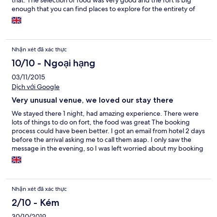
that. The selection of food was very good and the fort is big
enough that you can find places to explore for the entirety of
your stay. The checkout time in the morning felt quiet rushed
though, the boat showed up early so we were packed up about
10 minutes after we'd finished breakfast. It would be much
better if you were given a little longer between breakfast and
Nhận xét đã xác thực
getting on the boat.
10/10 - Ngoại hạng
03/11/2015
Dịch với Google
Very unusual venue, we loved our stay there
We stayed there 1 night, had amazing experience. There were
lots of things to do on fort, the food was great The booking
process could have been better. I got an email from hotel 2 days
before the arrival asking me to call them asap. I only saw the
message in the evening, so I was left worried about my booking
till next day. Then, when I called, I was said that my payment
didn't go through. But in fact I paid for the room 1.5 month in
advance. It took some time to figure it out and I'm glad
everything turned out alright.
Nhận xét đã xác thực
2/10 - Kém
30/10/2019