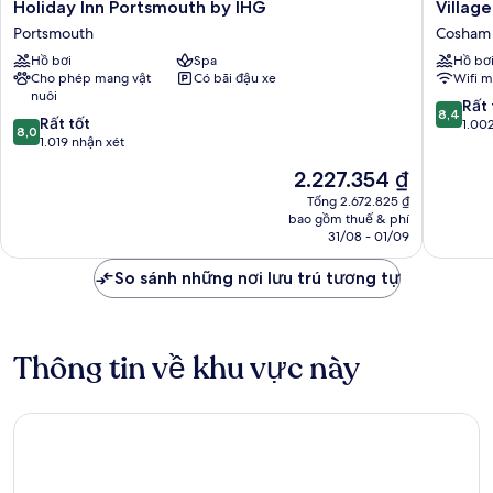
Holiday
Village
Holiday Inn Portsmouth by IHG
Villag
Inn
Hotel
Portsmouth
Cosham
Portsmouth
Portsmo
Hồ bơi
Spa
Hồ bơ
by
Cosham
Cho phép mang vật
Có bãi đậu xe
Wifi m
IHG
nuôi
Portsmouth
8.4
Rất 
8,4
8.0
Rất tốt
trên
1.00
8,0
trên
1.019 nhận xét
10,
10,
Rất
Giá
2.227.354 ₫
Rất
tốt,
hiện
tốt,
Tổng 2.672.825 ₫
1.002
tại
bao gồm thuế & phí
1.019
nhận
là
31/08 - 01/09
nhận
xét
2.227.354 ₫
xét
So sánh những nơi lưu trú tương tự
Thông tin về khu vực này