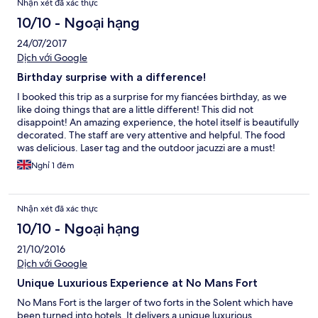
Nhận xét đã xác thực
sandwiches were a bit rubbish. Overall it felt like it had been
thrown together from what they had available and was not what
10/10 - Ngoại hạng
was specified on the menu. There were lots of used bottles and
24/07/2017
glasses left around for over 24 hours. The bedroom and
bathroom felt tired. For example half the bathroom floor tiles
Dịch với Google
were cracked. The blinds over the bedroom window must have
Birthday surprise with a difference!
cost £10 at most and were falling apart. They had no place in a
£500 a night room. The hot house was closed for the whole of
I booked this trip as a surprise for my fiancées birthday, as we
our stay. The hot tubs were closed for most of the second day
like doing things that are a little different! This did not
and when they did reopen it was only 1 of the 2. The staff were
disappoint! An amazing experience, the hotel itself is beautifully
generally nice and friendly but they all seemed to have too
decorated. The staff are very attentive and helpful. The food
many different roles and always seemed rushed. There were
was delicious. Laser tag and the outdoor jacuzzi are a must!
times when we needed staff and couldn't find anyone
Would recommend to anyone.
Nghỉ 1 đêm
anywhere. In conclusion the location was amazing but as a luxury
hotel it fell well short of expectations.
Nhận xét đã xác thực
10/10 - Ngoại hạng
21/10/2016
Dịch với Google
Unique Luxurious Experience at No Mans Fort
No Mans Fort is the larger of two forts in the Solent which have
been turned into hotels. It delivers a unique luxurious