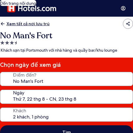
Đến trang nội dung
Xem tất cả nơi lưu trú
No Man's Fort
Nơi
lưu
Khách sạn tại Portsmouth với nhà hàng và quầy bar/khu lounge
trú
3.5
Chọn ngày để xem giá
sao
Điểm đến?
Ngày
Khách
Tìm