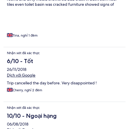
tiles even toilet basin was cracked furniture showed signs of
wear and tear plus sun damage now we know the forts are for
sale they seemed to not want to bother with diner touches
Tina, nghỉ 1 đêm
Nhận xét đã xác thực
6/10 - Tốt
26/11/2018
Dịch với Google
Trip cancelled the day before. Very disappointed !
Cherry, nghỉ 2 đêm
Nhận xét đã xác thực
10/10 - Ngoại hạng
06/08/2018