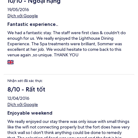
10/10 - Ngoại hạng
19/05/2016
Dịch với Google
Fantastic experience..
We had a fantastic stay. The staff were first class & couldn't do
enough for us. We really enjoyed the Lighthouse Dining
Experience. The Spa treatments were brilliant, Sommer was
excellent at her job. We would hesitate to come back to this
venue again ,so unique. THANK YOU
Nhận xét đã xác thực
8/10 - Rất tốt
12/04/2016
Dịch với Google
Enjoyable weekend
We really enjoyed our stay there was only issue with small things
like the wifi not connecting properly but the fort does have very
thick wall so I don't think anything could be done to remedy