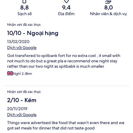
8,8
9,4
8,0
Sạch sẽ
Địa điểm
Nhân viên & dịch vụ
Nhận
Nhận xét đã xác thực
xét
10/10 - Ngoại hạng
13/02/2020
Dịch với Google
Got transfwred to spitbank fort for no extra cost , it small with
not much to do but a great pla e recommend one night stay
rather than our two night as spitbabk is much smaller
Nghỉ 2 đêm
Nhận xét đã xác thực
2/10 - Kém
20/11/2019
Dịch với Google
Things were advertised like food that wasn’t even there and we
got set meals for dinner that did not taste good