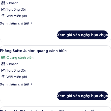
2 khách
ảnh
Phòng
1 giường đôi
đôi
Wifi miễn phí
Exclusive,
Chi
Xem thêm chi tiết
quang
tiết
cảnh
khác
Xem giá vào ngày bạn chọn
của
biển
Phòng
đôi
Xem
Phòng Suite Junior, quang cảnh biển 
1
Exclusive,
Phòng Suite Junior, quang cảnh biển
tất
quang
Quang cảnh biển
cảnh
cả
biển
2 khách
ảnh
Phòng
1 giường đôi
Suite
Wifi miễn phí
Junior,
Chi
Xem thêm chi tiết
quang
tiết
cảnh
khác
Xem giá vào ngày bạn chọn
của
biển
Phòng
Suite
Xem
Phòng đôi Tiêu chuẩn, 1 giường đôi, 
1
Junior,