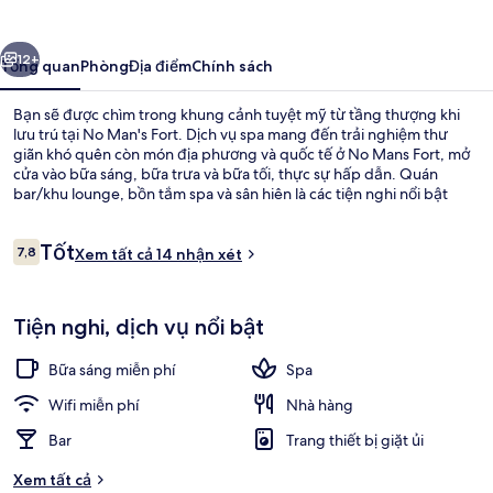
Fort
ước
Tiếp
12+
Tổng quan
Phòng
Địa điểm
Chính sách
Bạn sẽ được chìm trong khung cảnh tuyệt mỹ từ tầng thượng khi
lưu trú tại No Man's Fort. Dịch vụ spa mang đến trải nghiệm thư
giãn khó quên còn món địa phương và quốc tế ở No Mans Fort, mở
cửa vào bữa sáng, bữa trưa và bữa tối, thực sự hấp dẫn. Quán
bar/khu lounge, bồn tắm spa và sân hiên là các tiện nghi nổi bật
khác.
Nhận
Tốt
7,8
Xem tất cả 14 nhận xét
7,8 trên 10,
xét
Phục vụ bữa sáng, bữa trưa và bữa tối
Tiện nghi, dịch vụ nổi bật
Bữa sáng miễn phí
Spa
Wifi miễn phí
Nhà hàng
Bar
Trang thiết bị giặt ủi
Xem tất cả