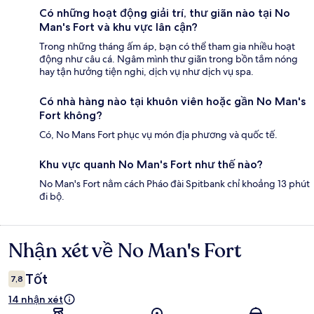
Có những hoạt động giải trí, thư giãn nào tại No
Man's Fort và khu vực lân cận?
Trong những tháng ấm áp, bạn có thể tham gia nhiều hoạt
động như câu cá. Ngâm mình thư giãn trong bồn tắm nóng
hay tận hưởng tiện nghi, dịch vụ như dịch vụ spa.
Có nhà hàng nào tại khuôn viên hoặc gần No Man's
Fort không?
Có, No Mans Fort phục vụ món địa phương và quốc tế.
Khu vực quanh No Man's Fort như thế nào?
No Man's Fort nằm cách Pháo đài Spitbank chỉ khoảng 13 phút
đi bộ.
Nhận xét về No Man's Fort
Nhận
xét
Tốt
7,8
14 nhận xét