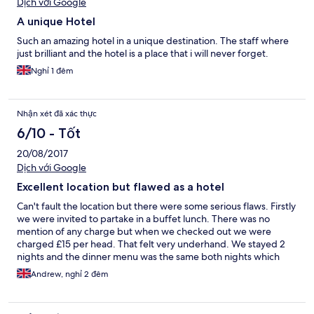
Dịch với Google
A unique Hotel
Such an amazing hotel in a unique destination. The staff where
just brilliant and the hotel is a place that i will never forget.
Nghỉ 1 đêm
Nhận xét đã xác thực
6/10 - Tốt
20/08/2017
Dịch với Google
Excellent location but flawed as a hotel
Can't fault the location but there were some serious flaws. Firstly
we were invited to partake in a buffet lunch. There was no
mention of any charge but when we checked out we were
charged £15 per head. That felt very underhand. We stayed 2
nights and the dinner menu was the same both nights which
was disappointing but the food was delicious. We were gifted
Andrew, nghỉ 2 đêm
afternoon tea by a relative. We had to chase this up about 5
times and eventually we got it at about 4.30. There were no
scones cream or jam and 3 of the 4 items were chocolatey. The