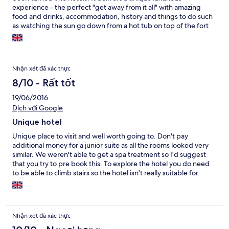
experience - the perfect "get away from it all" with amazing
food and drinks, accommodation, history and things to do such
as watching the sun go down from a hot tub on top of the fort
with amazing views all around and rum infused hot chocolate
round a lovely warm fire pit after dinner. They also have laser
tag, a spa and a cabaret bar available for larger groups.
Nhận xét đã xác thực
8/10 - Rất tốt
19/06/2016
Dịch với Google
Unique hotel
Unique place to visit and well worth going to. Don't pay
additional money for a junior suite as all the rooms looked very
similar. We weren't able to get a spa treatment so I'd suggest
that you try to pre book this. To explore the hotel you do need
to be able to climb stairs so the hotel isn't really suitable for
wheelchair users
Nhận xét đã xác thực