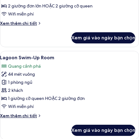
quang
2 giường đơn lớn HOẶC 2 giường cỡ queen
cảnh
Wifi miễn phí
vườn
Chi
Xem thêm chi tiết
tiết
khác
Xem giá vào ngày bạn chọn
của
Phòng
Premium,
Xem
Lagoon Swim-Up Room | Bộ trải giường
6
quang
Lagoon Swim-Up Room
tất
cảnh
Quang cảnh phá
vườn
cả
44 mét vuông
ảnh
Lagoon
1 phòng ngủ
Swim-
2 khách
Up
1 giường cỡ queen HOẶC 2 giường đơn
Room
Wifi miễn phí
Chi
Xem thêm chi tiết
tiết
khác
Xem giá vào ngày bạn chọn
của
Lagoon