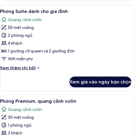
đôi
Xem
Phòng Suite dành cho gia đình | Bộ trả
18
Exclusive,
Phòng Suite dành cho gia đình
tất
quang
Quang cảnh vườn
cảnh
cả
biển
55 mét vuông
ảnh
Phòng
2 phòng ngủ
Suite
4 khách
dành
1 giường cỡ queen và 2 giường đơn
cho
Wifi miễn phí
gia
Chi
Xem thêm chi tiết
đình
tiết
khác
Xem giá vào ngày bạn chọn
của
Phòng
Suite
Xem
Phòng Premium, quang cảnh vườn | Bộ 
8
dành
Phòng Premium, quang cảnh vườn
tất
cho
Quang cảnh vườn
gia
cả
đình
35 mét vuông
ảnh
Phòng
1 phòng ngủ
Premium,
3 khách