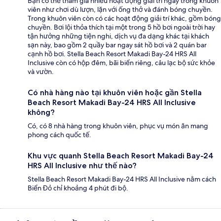
Bạn có thể tham gia nhiều hoạt động giải trí ngay trong khuôn
viên như chơi dù lượn, lặn với ống thở và đánh bóng chuyền.
Trong khuôn viên còn có các hoạt động giải trí khác, gồm bóng
chuyền. Bơi lội thỏa thích tại một trong 5 hồ bơi ngoài trời hay
tận hưởng những tiện nghi, dịch vụ đa dạng khác tại khách
sạn này, bao gồm 2 quầy bar ngay sát hồ bơi và 2 quán bar
cạnh hồ bơi. Stella Beach Resort Makadi Bay-24 HRS All
Inclusive còn có hộp đêm, bãi biển riêng, câu lạc bộ sức khỏe
và vườn.
Có nhà hàng nào tại khuôn viên hoặc gần Stella
Beach Resort Makadi Bay-24 HRS All Inclusive
không?
Có, có 8 nhà hàng trong khuôn viên, phục vụ món ăn mang
phong cách quốc tế.
Khu vực quanh Stella Beach Resort Makadi Bay-24
HRS All Inclusive như thế nào?
Stella Beach Resort Makadi Bay-24 HRS All Inclusive nằm cách
Biển Đỏ chỉ khoảng 4 phút đi bộ.