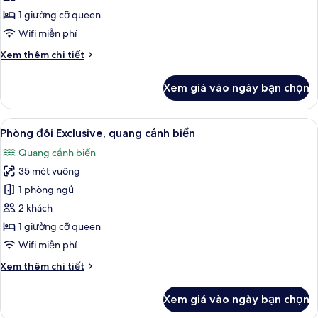
Executive,
1 giường cỡ queen
quang
Wifi miễn phí
cảnh
Chi
Xem thêm chi tiết
biển
tiết
khác
Xem giá vào ngày bạn chọn
của
Studio
Suite
Xem
Phòng đôi Exclusive, quang cảnh biển 
6
Executive,
Phòng đôi Exclusive, quang cảnh biển
tất
quang
Quang cảnh biển
cảnh
cả
biển
35 mét vuông
ảnh
Phòng
1 phòng ngủ
đôi
2 khách
Exclusive,
1 giường cỡ queen
quang
Wifi miễn phí
cảnh
Chi
Xem thêm chi tiết
biển
tiết
khác
Xem giá vào ngày bạn chọn
của
Phòng