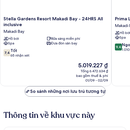
Stella
Prima
Stella Gardens Resort Makadi Bay - 24HRS All
Prima L
Gardens
Life
inclusive
Makadi 
Resort
Makadi
Makadi Bay
Hồ bơ
Makadi
Hotel
Spa
Bay
Hồ bơi
Bữa sáng miễn phí
-
Spa
Đưa đón sân bay
-
All
9.4
Ngo
9,4
24HRS
inclusive
trên
1.010
7.4
Tốt
7,4
All
Makadi
10,
trên
65 nhận xét
inclusive
Bay
Ngoại
10,
Giá
5.019.227 ₫
Makadi
hạng,
Tốt,
hiện
Bay
1.010
65
Tổng 6.472.634 ₫
tại
nhận
bao gồm thuế & phí
nhận
là
01/09 - 02/09
xét
xét
5.019.227 ₫
So sánh những nơi lưu trú tương tự
Thông tin về khu vực này