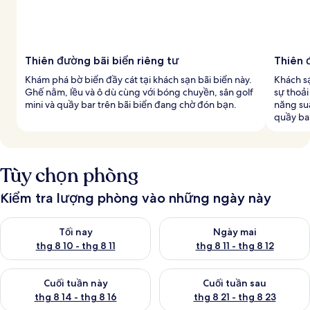
Thiên đường bãi biển riêng tư
Thiên 
Khám phá bờ biển đầy cát tại khách sạn bãi biển này.
Khách s
Ghế nằm, lều và ô dù cùng với bóng chuyền, sân golf
sự thoải
mini và quầy bar trên bãi biển đang chờ đón bạn.
năng suấ
quầy bar
Tùy chọn phòng
Kiểm tra lượng phòng vào những ngày này
Kiểm tra lượng phòng tối nay từ thg 8 10 - thg 8 11
Kiểm tra lượng phòng ngày mai 
Tối nay
Ngày mai
thg 8 10 - thg 8 11
thg 8 11 - thg 8 12
Kiểm tra lượng phòng cuối tuần này từ thg 8 14 - thg 8 16
Kiểm tra lượng phòng cuối tuần
Cuối tuần này
Cuối tuần sau
thg 8 14 - thg 8 16
thg 8 21 - thg 8 23