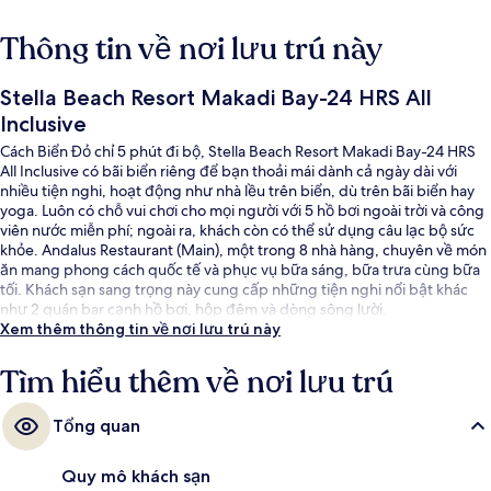
Thông tin về nơi lưu trú này
Stella Beach Resort Makadi Bay-24 HRS All
Inclusive
Cách Biển Đỏ chỉ 5 phút đi bộ, Stella Beach Resort Makadi Bay-24 HRS
All Inclusive có bãi biển riêng để bạn thoải mái dành cả ngày dài với
nhiều tiện nghi, hoạt động như nhà lều trên biển, dù trên bãi biển hay
yoga. Luôn có chỗ vui chơi cho mọi người với 5 hồ bơi ngoài trời và công
viên nước miễn phí; ngoài ra, khách còn có thể sử dụng câu lạc bộ sức
khỏe. Andalus Restaurant (Main), một trong 8 nhà hàng, chuyên về món
ăn mang phong cách quốc tế và phục vụ bữa sáng, bữa trưa cùng bữa
tối. Khách sạn sang trọng này cung cấp những tiện nghi nổi bật khác
như 2 quán bar cạnh hồ bơi, hộp đêm và dòng sông lười.
Xem thêm thông tin về nơi lưu trú này
Tìm hiểu thêm về nơi lưu trú
Tổng quan
Quy mô khách sạn