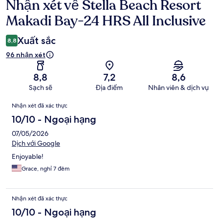
Nhận xét về Stella Beach Resort
Nhận
xét
Makadi Bay-24 HRS All Inclusive
Xuất sắc
8,8
96 nhận xét
8,8
7,2
8,6
Sạch sẽ
Địa điểm
Nhân viên & dịch vụ
Nhận
Nhận xét đã xác thực
xét
10/10 - Ngoại hạng
07/05/2026
Dịch với Google
Enjoyable!
Grace, nghỉ 7 đêm
Nhận xét đã xác thực
10/10 - Ngoại hạng