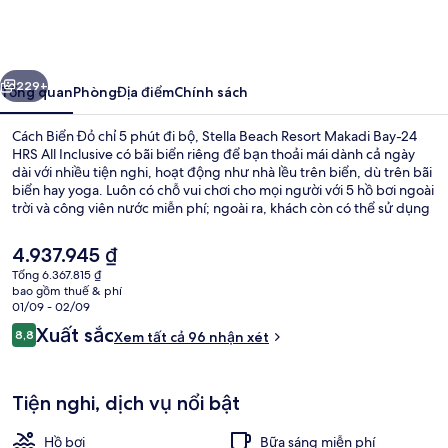
Beach
Resort
Makadi
ước
Tiếp
Bay-
229+
Tổng quan
Phòng
Địa điểm
Chính sách
24
Cách Biển Đỏ chỉ 5 phút đi bộ, Stella Beach Resort Makadi Bay-24
HRS
HRS All Inclusive có bãi biển riêng để bạn thoải mái dành cả ngày
dài với nhiều tiện nghi, hoạt động như nhà lều trên biển, dù trên bãi
All
biển hay yoga. Luôn có chỗ vui chơi cho mọi người với 5 hồ bơi ngoài
Inclusive
trời và công viên nước miễn phí; ngoài ra, khách còn có thể sử dụng
câu lạc bộ sức khỏe. Andalus Restaurant (Main), một trong 8 nhà
hàng, chuyên về món ăn mang phong cách quốc tế và phục vụ bữa
Giá
4.937.945 ₫
sáng, bữa trưa cùng bữa tối. Khách sạn sang trọng này cung cấp
hiện
Tổng 6.367.815 ₫
những tiện nghi nổi bật khác như 2 quán bar cạnh hồ bơi, hộp đêm
tại
bao gồm thuế & phí
và dòng sông lười.
Quang cảnh nhìn từ nơi lưu trú
là
01/09 - 02/09
4.937.945 ₫
Nhận
Xuất sắc
8,8
Xem tất cả 96 nhận xét
8,8 trên 10,
xét
Tiện nghi, dịch vụ nổi bật
Hồ bơi
Bữa sáng miễn phí