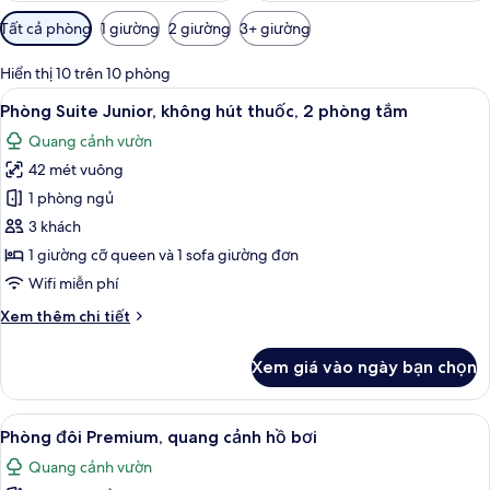
Bộ
Tất cả phòng
1 giường
2 giường
3+ giường
lọc
có
Hiển thị 10 trên 10 phòng
thể
Xem
Phòng Suite Junior, không hút thuốc, 
9
Phòng Suite Junior, không hút thuốc, 2 phòng tắm
dùng
tất
để
Quang cảnh vườn
cả
lọc
42 mét vuông
ảnh
tìm
Phòng
1 phòng ngủ
phòng
Suite
3 khách
Junior,
1 giường cỡ queen và 1 sofa giường đơn
không
Wifi miễn phí
hút
Chi
Xem thêm chi tiết
thuốc,
tiết
2
khác
Xem giá vào ngày bạn chọn
phòng
của
Phòng
tắm
Suite
Xem
Bộ trải giường bằng vải cotton Ai Cập,
7
Junior,
Phòng đôi Premium, quang cảnh hồ bơi
tất
không
Quang cảnh vườn
hút
cả