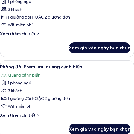
thuốc,
1 phòng ngủ
ảnh
2
Phòng
3 khách
phòng
đôi
tắm
1 giường đôi HOẶC 2 giường đơn
Premium,
Wifi miễn phí
quang
Chi
Xem thêm chi tiết
cảnh
tiết
hồ
khác
Xem giá vào ngày bạn chọn
của
bơi
Phòng
đôi
Xem
Bộ trải giường bằng vải cotton Ai Cập,
6
Premium,
Phòng đôi Premium, quang cảnh biển
tất
quang
Quang cảnh biển
cảnh
cả
hồ
1 phòng ngủ
ảnh
bơi
Phòng
3 khách
đôi
1 giường đôi HOẶC 2 giường đơn
Premium,
Wifi miễn phí
quang
Chi
Xem thêm chi tiết
cảnh
tiết
biển
khác
Xem giá vào ngày bạn chọn
của