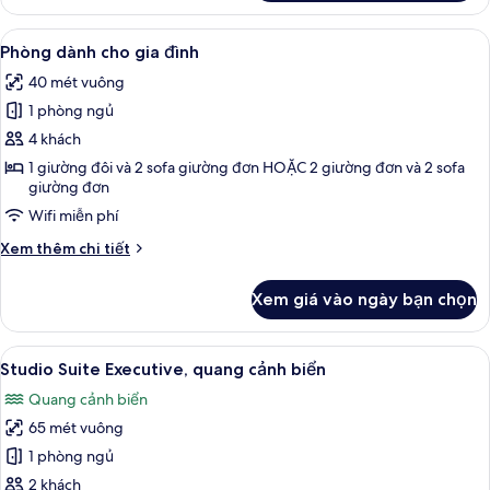
Phòng
đôi
Xem
Phòng dành cho gia đình | Bộ trải giư
9
Premium,
Phòng dành cho gia đình
tất
quang
40 mét vuông
cảnh
cả
biển
1 phòng ngủ
ảnh
Phòng
4 khách
dành
1 giường đôi và 2 sofa giường đơn HOẶC 2 giường đơn và 2 sofa
giường đơn
cho
gia
Wifi miễn phí
đình
Chi
Xem thêm chi tiết
tiết
khác
Xem giá vào ngày bạn chọn
của
Phòng
dành
Xem
Studio Suite Executive, quang cảnh biể
10
cho
Studio Suite Executive, quang cảnh biển
tất
gia
Quang cảnh biển
đình
cả
65 mét vuông
ảnh
Studio
1 phòng ngủ
Suite
2 khách