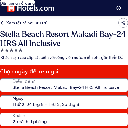
Đến trang nội dung
Xem tất cả nơi lưu trú
Stella Beach Resort Makadi Bay-24
HRS All Inclusive
Nơi
lưu
Khách sạn cao cấp sát biển với công viên nước miễn phí, gần Biển Đỏ
trú
5.0
Chọn ngày để xem giá
sao
Điểm đến?
Ngày
Khách