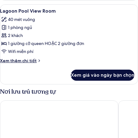
Swim-
Xem
Lagoon Pool View Room | Bộ trải giườn
7
Up
Lagoon Pool View Room
tất
Room
40 mét vuông
cả
1 phòng ngủ
ảnh
Lagoon
2 khách
Pool
1 giường cỡ queen HOẶC 2 giường đơn
View
Wifi miễn phí
Room
Chi
Xem thêm chi tiết
tiết
khác
Xem giá vào ngày bạn chọn
của
Lagoon
Pool
Nơi lưu trú tương tự
View
Room
Stella Gardens Resort Makadi Bay - 24HRS All inclusive
Prima Lif