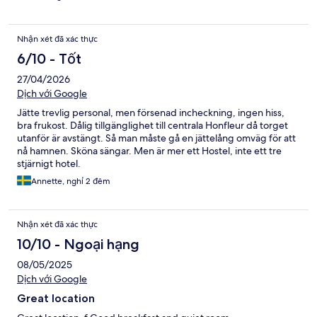
Nhận xét đã xác thực
6/10 - Tốt
27/04/2026
Dịch với Google
Jätte trevlig personal, men försenad incheckning, ingen hiss,
bra frukost. Dålig tillgänglighet till centrala Honfleur då torget
utanför är avstängt. Så man måste gå en jättelång omväg för att
nå hamnen. Sköna sängar. Men är mer ett Hostel, inte ett tre
stjärnigt hotel.
Annette, nghỉ 2 đêm
Nhận xét đã xác thực
10/10 - Ngoại hạng
08/05/2025
Dịch với Google
Great location