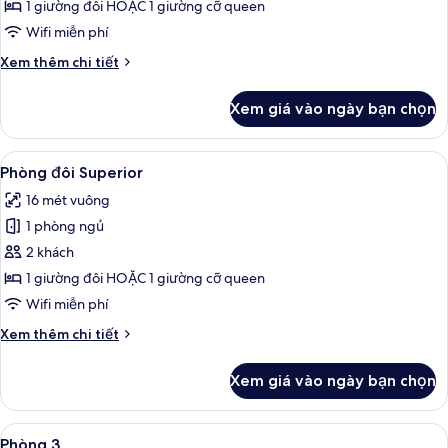
đôi
1 giường đôi HOẶC 1 giường cỡ queen
Tiêu
Wifi miễn phí
chuẩn
Chi
Xem thêm chi tiết
tiết
khác
Xem giá vào ngày bạn chọn
của
Phòng
đôi
Xem
Phòng đôi Superior | Phòng cách âm,
5
Tiêu
Phòng đôi Superior
tất
chuẩn
16 mét vuông
cả
1 phòng ngủ
ảnh
Phòng
2 khách
đôi
1 giường đôi HOẶC 1 giường cỡ queen
Superior
Wifi miễn phí
Chi
Xem thêm chi tiết
tiết
khác
Xem giá vào ngày bạn chọn
của
Phòng
đôi
Xem
Phòng 3 | Phòng cách âm, truy cập I
4
Superior
Phòng 3