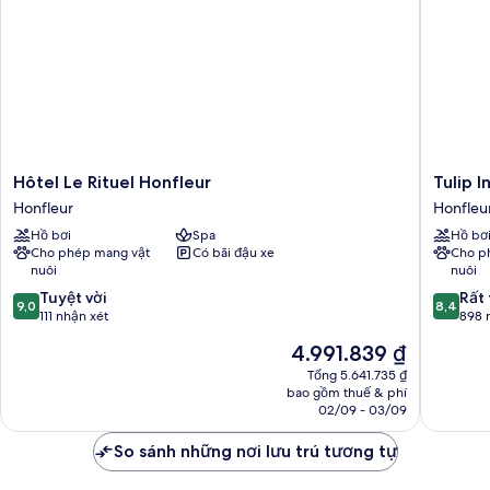
Hôtel
Tulip
Hôtel Le Rituel Honfleur
Tulip 
Le
Inn
Honfleur
Honfleu
Rituel
Honfleu
Hồ bơi
Spa
Hồ bơ
Honfleur
Residen
Cho phép mang vật
Có bãi đậu xe
Cho p
Honfleur
Honfleu
nuôi
nuôi
9.0
8.4
Tuyệt vời
Rất 
9,0
8,4
trên
trên
111 nhận xét
898 
10,
10,
Giá
4.991.839 ₫
Tuyệt
Rất
hiện
vời,
tốt,
Tổng 5.641.735 ₫
tại
bao gồm thuế & phí
111
898
là
02/09 - 03/09
nhận
nhận
4.991.839 ₫
xét
xét
So sánh những nơi lưu trú tương tự