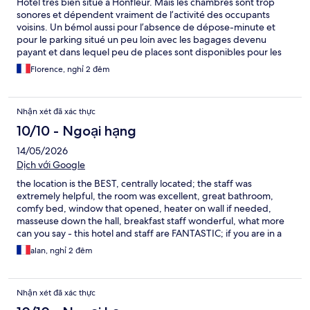
Hôtel très bien situé à Honfleur. Mais les chambres sont trop
sonores et dépendent vraiment de l’activité des occupants
voisins. Un bémol aussi pour l’absence de dépose-minute et
pour le parking situé un peu loin avec les bagages devenu
payant et dans lequel peu de places sont disponibles pour les
non-abonnés.
Florence, nghỉ 2 đêm
Nhận xét đã xác thực
10/10 - Ngoại hạng
14/05/2026
Dịch với Google
the location is the BEST, centrally located; the staff was
extremely helpful, the room was excellent, great bathroom,
comfy bed, window that opened, heater on wall if needed,
masseuse down the hall, breakfast staff wonderful, what more
can you say - this hotel and staff are FANTASTIC; if you are in a
car make sure to reserve the one parking space garage around
alan, nghỉ 2 đêm
the corner early:) a SUPER hotel
Nhận xét đã xác thực