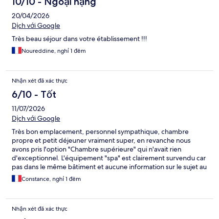
10/10 - Ngoại hạng
20/04/2026
Dịch với Google
Très beau séjour dans votre établissement !!!
Noureddine, nghỉ 1 đêm
Nhận xét đã xác thực
6/10 - Tốt
11/07/2026
Dịch với Google
Très bon emplacement, personnel sympathique, chambre
propre et petit déjeuner vraiment super, en revanche nous
avons pris l'option "Chambre supérieure" qui n'avait rien
d'exceptionnel. L'équipement "spa" est clairement survendu car
pas dans le même bâtiment et aucune information sur le sujet au
moment du check in donc nous n'en avons pas profité. C'est
Constance, nghỉ 1 đêm
marqué parking gratuit à proximité sur la description mais nous
avons eu beau tourner pendant un moment nous ne l'avons pas
trouvé, peut-être faudrait-il préciser sa localisation en amont.
Nhận xét đã xác thực
Globalement bien, mais un peu surcôté probablement.