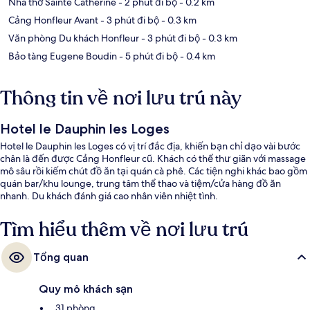
Nhà thờ Sainte Catherine
- 2 phút đi bộ
- 0.2 km
Cảng Honfleur Avant
- 3 phút đi bộ
- 0.3 km
Văn phòng Du khách Honfleur
- 3 phút đi bộ
- 0.3 km
Bảo tàng Eugene Boudin
- 5 phút đi bộ
- 0.4 km
Thông tin về nơi lưu trú này
Hotel le Dauphin les Loges
Hotel le Dauphin les Loges có vị trí đắc địa, khiến bạn chỉ dạo vài bước
chân là đến được Cảng Honfleur cũ. Khách có thể thư giãn với massage
mô sâu rồi kiếm chút đồ ăn tại quán cà phê. Các tiện nghi khác bao gồm
quán bar/khu lounge, trung tâm thể thao và tiệm/cửa hàng đồ ăn
nhanh. Du khách đánh giá cao nhân viên nhiệt tình.
Tìm hiểu thêm về nơi lưu trú
Tổng quan
Quy mô khách sạn
31 phòng