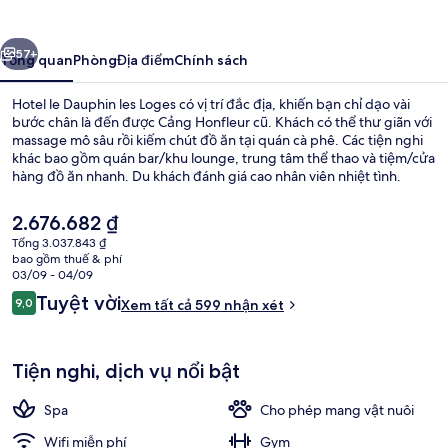
Dauphin
les
ước
Tiếp
Loges
57+
Tổng quan
Phòng
Địa điểm
Chính sách
Hotel le Dauphin les Loges có vị trí đắc địa, khiến bạn chỉ dạo vài
bước chân là đến được Cảng Honfleur cũ. Khách có thể thư giãn với
massage mô sâu rồi kiếm chút đồ ăn tại quán cà phê. Các tiện nghi
khác bao gồm quán bar/khu lounge, trung tâm thể thao và tiệm/cửa
hàng đồ ăn nhanh. Du khách đánh giá cao nhân viên nhiệt tình.
Giá
2.676.682 ₫
hiện
Tổng 3.037.843 ₫
tại
bao gồm thuế & phí
Phòng trị liệu đôi, massage đá nóng, 
là
03/09 - 04/09
2.676.682 ₫
Nhận
Tuyệt vời
9,0
Xem tất cả 599 nhận xét
9,0 trên 10,
xét
Tiện nghi, dịch vụ nổi bật
Spa
Cho phép mang vật nuôi
Wifi miễn phí
Gym