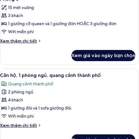
tất
15 mét vuông
cả
3 khách
ảnh
Phòng
1 giường cỡ queen và 1 giường đơn HOẶC 3 giường đơn
3
Wifi miễn phí
Chi
Xem thêm chi tiết
tiết
khác
Xem giá vào ngày bạn chọn
của
Phòng
3
Xem
Căn hộ, 1 phòng ngủ, quang cảnh thàn
6
Căn hộ, 1 phòng ngủ, quang cảnh thành phố
tất
Quang cảnh thành phố
cả
2 phòng ngủ
ảnh
Căn
4 khách
hộ,
1 giường đôi và 1 sofa giường đôi
1
Wifi miễn phí
phòng
Chi
Xem thêm chi tiết
ngủ,
tiết
quang
khác