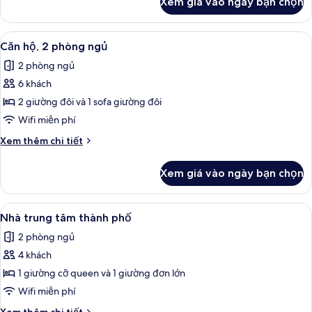
Xem giá vào ngày bạn chọn
của
cảnh
Căn
thành
hộ,
Xem
Căn hộ, 2 phòng ngủ | Phòng cách âm
phố
6
1
Căn hộ, 2 phòng ngủ
tất
phòng
2 phòng ngủ
ngủ,
cả
quang
6 khách
ảnh
cảnh
Căn
2 giường đôi và 1 sofa giường đôi
thành
hộ,
phố
Wifi miễn phí
2
Chi
Xem thêm chi tiết
phòng
tiết
ngủ
khác
Xem giá vào ngày bạn chọn
của
Căn
hộ,
Xem
Nhà trung tâm thành phố | Phòng các
6
2
Nhà trung tâm thành phố
tất
phòng
2 phòng ngủ
ngủ
cả
4 khách
ảnh
Nhà
1 giường cỡ queen và 1 giường đơn lớn
trung
Wifi miễn phí
tâm
Chi