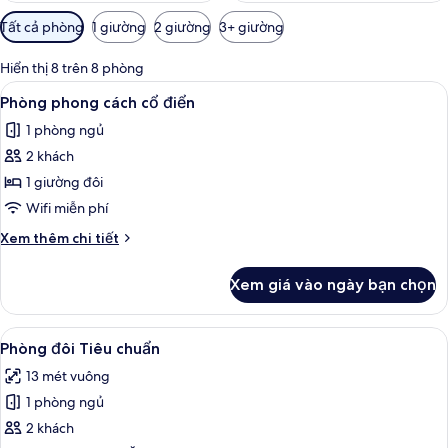
Bộ
Tất cả phòng
1 giường
2 giường
3+ giường
lọc
có
Hiển thị 8 trên 8 phòng
thể
Xem
Phòng phong cách cổ điển | Phòng cá
4
Phòng phong cách cổ điển
dùng
tất
để
1 phòng ngủ
cả
lọc
2 khách
ảnh
tìm
Phòng
1 giường đôi
phòng
phong
Wifi miễn phí
cách
Chi
Xem thêm chi tiết
cổ
tiết
điển
khác
Xem giá vào ngày bạn chọn
của
Phòng
phong
Xem
Phòng đôi Tiêu chuẩn | Phòng cách â
7
cách
Phòng đôi Tiêu chuẩn
tất
cổ
13 mét vuông
điển
cả
1 phòng ngủ
ảnh
Phòng
2 khách