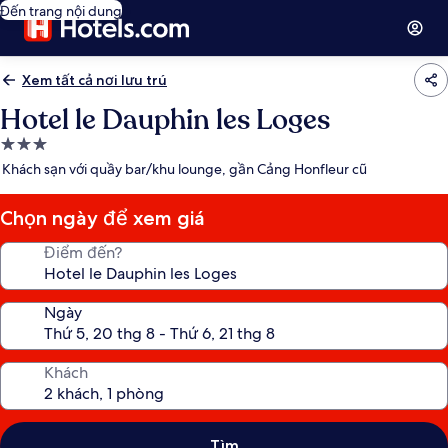
Đến trang nội dung
Xem tất cả nơi lưu trú
Hotel le Dauphin les Loges
Nơi
lưu
Khách sạn với quầy bar/khu lounge, gần Cảng Honfleur cũ
trú
3.0
Chọn ngày để xem giá
sao
Điểm đến?
Ngày
Khách
Tìm