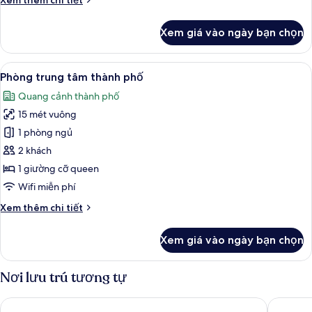
Xem thêm chi tiết
thành
tiết
phố
khác
Xem giá vào ngày bạn chọn
của
Nhà
trung
Xem
Phòng trung tâm thành phố | Phòng c
6
tâm
Phòng trung tâm thành phố
tất
thành
Quang cảnh thành phố
phố
cả
15 mét vuông
ảnh
Phòng
1 phòng ngủ
trung
2 khách
tâm
1 giường cỡ queen
thành
Wifi miễn phí
phố
Chi
Xem thêm chi tiết
tiết
khác
Xem giá vào ngày bạn chọn
của
Phòng
trung
Nơi lưu trú tương tự
tâm
thành
Hôtel Le Rituel Honfleur
Tulip In
phố