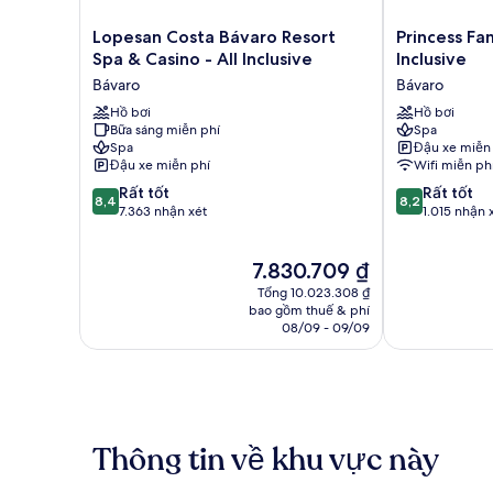
Lopesan
Princess
Lopesan Costa Bávaro Resort
Princess Fam
Costa
Family
Spa & Casino - All Inclusive
Inclusive
Bávaro
Club
Bávaro
Bávaro
Resort
Bavaro
Spa
Hồ bơi
-
Hồ bơi
Bữa sáng miễn phí
Spa
&
All
Spa
Đậu xe miễn
Casino
Inclusive
Đậu xe miễn phí
Wifi miễn ph
-
Bávaro
8.4
8.2
All
Rất tốt
Rất tốt
8,4
8,2
trên
trên
Inclusive
7.363 nhận xét
1.015 nhận 
10,
10,
Bávaro
Rất
Rất
Giá
7.830.709 ₫
tốt,
tốt,
hiện
7.363
1.015
Tổng 10.023.308 ₫
tại
nhận
nhận
bao gồm thuế & phí
là
08/09 - 09/09
xét
xét
7.830.709 ₫
Thông tin về khu vực này