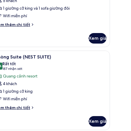
5 khách
hòng
1 giường cỡ king và 1 sofa giường đôi
uite
SWANK
Wifi miễn phí
RAPAROUND
i
m thêm chi tiết
WIM
́t
ác
P
Xem giá
a
UITE)
hòng
ite
hức uống miễn phí
em
Bộ đồ giường cao cấp, minibar với thức uốn
4
SWANK
òng Suite (NEST SUITE)
ất
RAPAROUND
Rất tốt
WIM
ả
4
8,4 trên 10
(187
187 nhận xét
P
nh
nhận
Quang cảnh resort
ITE)
hòng
xét)
4 khách
uite
1 giường cỡ king
NEST
Wifi miễn phí
UITE)
i
m thêm chi tiết
́t
ác
Xem giá
a
hòng