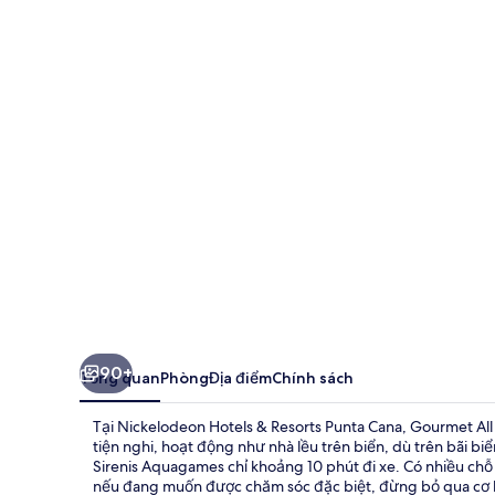
Hotels
&
Resorts
Punta
Cana,
Gourmet
All
Inclusive
by
Karisma
90+
Tổng quan
Phòng
Địa điểm
Chính sách
Tại Nickelodeon Hotels & Resorts Punta Cana, Gourmet All I
tiện nghi, hoạt động như nhà lều trên biển, dù trên bãi b
Sirenis Aquagames chỉ khoảng 10 phút đi xe. Có nhiều chỗ v
nếu đang muốn được chăm sóc đặc biệt, đừng bỏ qua cơ 