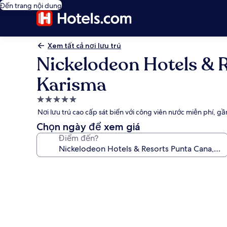
Đến trang nội dung
Xem tất cả nơi lưu trú
Nickelodeon Hotels & R
Karisma
Nơi
lưu
Nơi lưu trú cao cấp sát biển với công viên nước miễn phí, 
trú
Chọn ngày để xem giá
5.0
Điểm đến?
sao
Thư
viện
ảnh
về
Nickelodeon