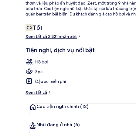
thơm và liệu pháp ấn huyệt đạo. Zest, một trong 9 nhà hà
bữa trưa. Các tiện nghi nổi bật khác tại nơi lưu trú sang t
quán bar trên bãi biển. Du khách đánh giá cao hồ bơi và nhâ
Nhận
Tốt
7,2
7,2 trên 10,
Cảnh từ trên
xét
Xem tất cả 2.321 nhận xét
Tiện nghi, dịch vụ nổi bật
Hồ bơi
Spa
Đậu xe miễn phí
Xem tất cả
Các tiện nghi chính
(12)
Như đang ở nhà
(6)