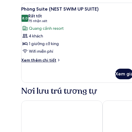
Xem
Phòng Suite (NEST SWIM UP SUIT
3
Phòng Suite (NEST SWIM UP SUITE)
tất
Rất tốt
cả
8,0
8,0 trên 10
(75
75 nhận xét
ảnh
nhận
Quang cảnh resort
Phòng
xét)
4 khách
Suite
1 giường cỡ king
(NEST
Wifi miễn phí
SWIM
UP
Chi
Xem thêm chi tiết
tiết
SUITE)
khác
Xem gi
của
Phòng
Suite
Nơi lưu trú tương tự
(NEST
SWIM
UP
Lopesan Costa Bávaro Resort Spa & Casino - All Incl
Princess Famil
SUITE)