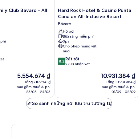
Hard
ily Club Bavaro - All
Hard Rock Hotel & Casino Punta
Rock
Cana an All-Inclusive Resort
Hotel
Bávaro
&
Casino
Hồ bơi
Bữa sáng miễn phí
Punta
 phí
Spa
Cana
í
Cho phép mang vật
an
nuôi
All-
8.2
Rất tốt
xét
Inclusive
8,2
trên
2.813 nhận xét
Resort
10,
Bávaro
Giá
Giá
5.554.674 ₫
10.931.384 ₫
Rất
hiện
hiện
tốt,
Tổng 7.109.941 ₫
Tổng 10.931.384 ₫
tại
tại
2.813
bao gồm thuế & phí
bao gồm thuế & phí
là
là
nhận
23/08 - 24/08
01/09 - 02/09
5.554.674 ₫
10.931.384 ₫
xét
So sánh những nơi lưu trú tương tự