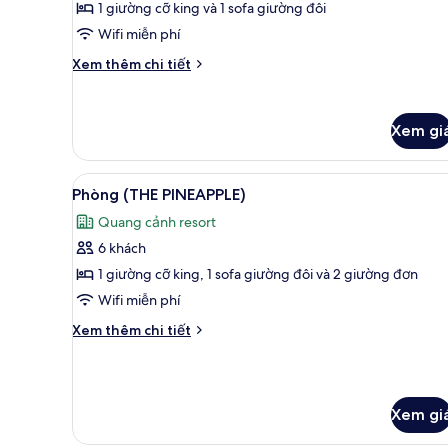
Phòng
1 giường cỡ king và 1 sofa giường đôi
Suite
Wifi miễn phí
(SWANK
Chi
Xem thêm chi tiết
PLUNGE
tiết
POOL
khác
của
SUITE)
Xem gi
Phòng
Suite
(SWANK
Xem
Phòng (THE PINEAPPLE) | Qua
PLUNGE
6
Phòng (THE PINEAPPLE)
tất
POOL
Quang cảnh resort
SUITE)
cả
6 khách
ảnh
Phòng
1 giường cỡ king, 1 sofa giường đôi và 2 giường đơn
(THE
Wifi miễn phí
PINEAPPLE)
Chi
Xem thêm chi tiết
tiết
khác
của
Phòng
Xem gi
(THE
PINEAPPLE)