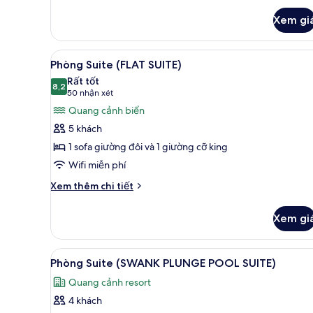
Xem gi
Xem
Bộ đồ giường cao cấp, minib
6
Phòng Suite (FLAT SUITE)
tất
Rất tốt
cả
8,2
8,2 trên 10
(50
50 nhận xét
ảnh
nhận
Quang cảnh biển
Phòng
xét)
5 khách
Suite
1 sofa giường đôi và 1 giường cỡ king
(FLAT
Wifi miễn phí
SUITE)
Chi
Xem thêm chi tiết
tiết
khác
Xem gi
của
Phòng
Suite
Xem
Ngoại thất
6
(FLAT
Phòng Suite (SWANK PLUNGE POOL SUITE)
tất
SUITE)
Quang cảnh resort
cả
4 khách
ảnh