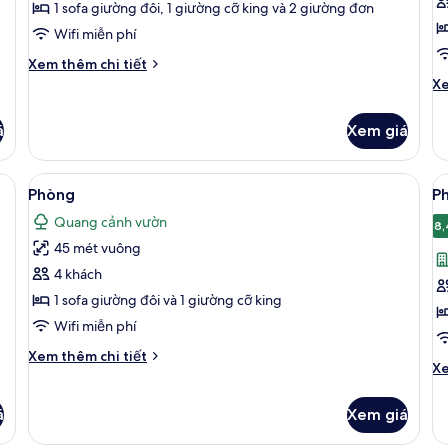
Pool
P
1 sofa giường đôi, 1 giường cỡ king và 2 giường đơn
Super
S
Wifi miễn phí
Villa
(
Chi
Xem thêm chi tiết
W
tiết
Ch
Xe
khác
S
tiê
của
kh
U
á
Xem giá
Pool
củ
S
Super
P
Villa
Su
ng cảnh từ phòng
Xem
Bộ đồ giường cao cấp, minibar với t
X
4
(
Phòng
Ph
tất
t
W
Quang cảnh vườn
cả
S
c
8,
U
45 mét vuông
ảnh
ả
SU
Phòng
P
4 khách
S
1 sofa giường đôi và 1 giường cỡ king
(
Wifi miễn phí
S
Chi
Xem thêm chi tiết
Ch
Xe
tiết
tiê
khác
kh
của
á
Xem giá
củ
Phòng
P