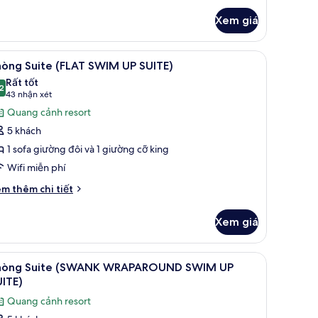
ác
Xem giá
a
hòng
ite
hức uống miễn phí
em
Bộ đồ giường cao cấp, minibar với thức uốn
6
AD
hòng Suite (FLAT SWIM UP SUITE)
ất
ITE)
Rất tốt
ả
2
8,2 trên 10
(43
43 nhận xét
nh
nhận
Quang cảnh resort
hòng
xét)
5 khách
uite
1 sofa giường đôi và 1 giường cỡ king
FLAT
Wifi miễn phí
WIM
P
i
m thêm chi tiết
́t
UITE)
ác
Xem giá
a
hòng
ite
ng
em
Bộ đồ giường cao cấp, minibar với thức uốn
6
LAT
hòng Suite (SWANK WRAPAROUND SWIM UP
ất
WIM
ITE)
P
ả
Quang cảnh resort
ITE)
nh