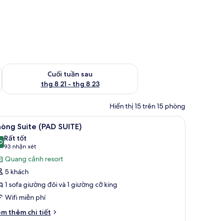
 thg 8 14 - thg 8 16
Kiểm tra lượng phòng cuối tuần tới từ thg 8 21 - thg 8 23
Cuối tuần sau
thg 8 21 - thg 8 23
Hiển thị 15 trên 15 phòng
hức uống miễn phí
em
Bộ đồ giường cao cấp, minibar với thức uốn
4
òng Suite (PAD SUITE)
ất
Rất tốt
ả
0
8,0 trên 10
(93
93 nhận xét
nh
nhận
Quang cảnh resort
hòng
xét)
5 khách
uite
1 sofa giường đôi và 1 giường cỡ king
PAD
Wifi miễn phí
UITE)
i
m thêm chi tiết
́t