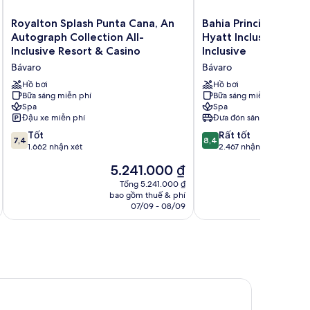
Royalton
Bahia
Royalton Splash Punta Cana, An
Bahia Principe Explo
Splash
Principe
Autograph Collection All-
Hyatt Inclusive Collec
Punta
Explore
Inclusive Resort & Casino
Inclusive
Cana,
Legend
Bávaro
Bávaro
An
-
Autograph
Hyatt
Hồ bơi
Hồ bơi
Collection
Bữa sáng miễn phí
Inclusive
Bữa sáng miễn phí
Spa
Spa
All-
Collection
Đậu xe miễn phí
Đưa đón sân bay
Inclusive
-
Resort
All
7.4
8.4
Tốt
Rất tốt
7,4
8,4
&
Inclusive
trên
trên
1.662 nhận xét
2.467 nhận xét
Casino
Bávaro
10,
10,
Giá
G
5.241.000 ₫
Bávaro
Tốt,
Rất
hiện
h
1.662
tốt,
Tổng 5.241.000 ₫
tại
t
bao gồm thuế & phí
ba
nhận
2.467
là
l
07/09 - 08/09
xét
nhận
5.241.000 ₫
7
xét