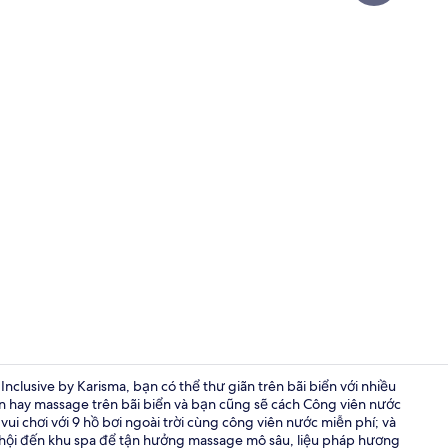
Video của nh
nclusive by Karisma, bạn có thể thư giãn trên bãi biển với nhiều
iển hay massage trên bãi biển và bạn cũng sẽ cách Công viên nước
ui chơi với 9 hồ bơi ngoài trời cùng công viên nước miễn phí; và
9 nhà hàng; 
hội đến khu spa để tận hưởng massage mô sâu, liệu pháp hương