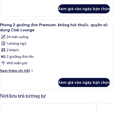
thuốc,
tiết
quyền
khác
Xem giá vào ngày bạn chọn
của
sử
Phòng
dụng
đôi
Xem
Chăn bông, két bảo mật tại phòng, 
Club
17
Premium,
Phòng 2 giường đơn Premium, không hút thuốc, quyền sử
tất
không
Lounge
dụng Club Lounge
hút
cả
24 mét vuông
thuốc,
ảnh
quyền
1 phòng ngủ
Phòng
sử
2 khách
2
dụng
Club
giường
2 giường đơn lớn
Lounge
đơn
Wifi miễn phí
Premium,
Chi
Xem thêm chi tiết
không
tiết
hút
khác
Xem giá vào ngày bạn chọn
của
thuốc,
Phòng
quyền
2
Nơi lưu trú tương tự
sử
giường
đơn
dụng
The Royal Park Hotel Kyoto Sanjo
Prince S
Premium,
Club
không