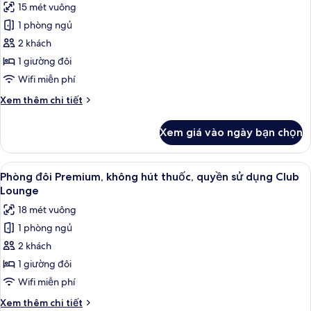
15 mét vuông
không
cả
hút
1 phòng ngủ
ảnh
thuốc
Phòng
2 khách
đôi
1 giường đôi
Tiêu
Wifi miễn phí
chuẩn,
Chi
Xem thêm chi tiết
không
tiết
hút
khác
Xem giá vào ngày bạn chọn
của
thuốc
Phòng
đôi
Xem
Phòng đôi Premium, không hút thuốc,
11
Tiêu
Phòng đôi Premium, không hút thuốc, quyền sử dụng Club
tất
chuẩn,
Lounge
không
cả
18 mét vuông
hút
ảnh
thuốc
1 phòng ngủ
Phòng
2 khách
đôi
Premium,
1 giường đôi
không
Wifi miễn phí
hút
Chi
Xem thêm chi tiết