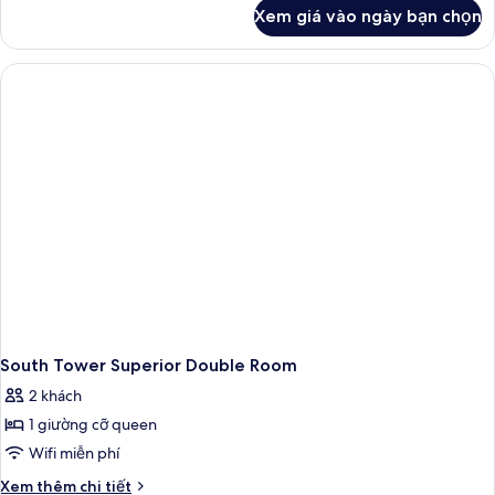
khác
Xem giá vào ngày bạn chọn
của
Universal
Twin
Room
South Tower Superior Double Room
2 khách
1 giường cỡ queen
Wifi miễn phí
Chi
Xem thêm chi tiết