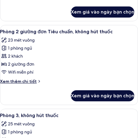
tiết
khác
Xem giá vào ngày bạn chọn
của
South
Tower
Xem
Chăn bông, két bảo mật tại phòng, 
11
Superior
Phòng 2 giường đơn Tiêu chuẩn, không hút thuốc
tất
Double
23 mét vuông
Room
cả
1 phòng ngủ
ảnh
Phòng
2 khách
2
2 giường đơn
giường
Wifi miễn phí
đơn
Chi
Xem thêm chi tiết
Tiêu
tiết
chuẩn,
khác
Xem giá vào ngày bạn chọn
của
không
Phòng
hút
2
Xem
Phòng 3, không hút thuốc | Chăn bôn
thuốc
7
giường
Phòng 3, không hút thuốc
tất
đơn
25 mét vuông
Tiêu
cả
chuẩn,
1 phòng ngủ
ảnh
không