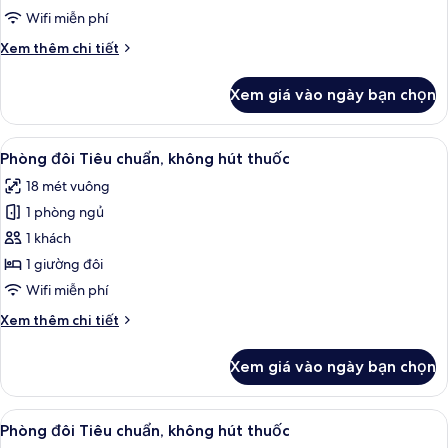
thuốc
Gallery,
Wifi miễn phí
(MATSU
không
KABUKI)
Chi
Xem thêm chi tiết
hút
tiết
thuốc
khác
Xem giá vào ngày bạn chọn
của
(SAKURA
Phòng
KABUKI)
đôi
Xem
Chăn bông, két bảo mật tại phòng, 
8
Gallery,
Phòng đôi Tiêu chuẩn, không hút thuốc
tất
không
18 mét vuông
hút
cả
thuốc
1 phòng ngủ
ảnh
(SAKURA
Phòng
1 khách
KABUKI)
đôi
1 giường đôi
Tiêu
Wifi miễn phí
chuẩn,
Chi
Xem thêm chi tiết
không
tiết
hút
khác
Xem giá vào ngày bạn chọn
của
thuốc
Phòng
đôi
Xem
Chăn bông, két bảo mật tại phòng, 
8
Tiêu
Phòng đôi Tiêu chuẩn, không hút thuốc
tất
chuẩn,