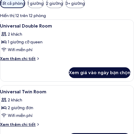
Bộ
Tất cả phòng
1 giường
2 giường
3+ giường
lọc
có
Hiển thị 12 trên 12 phòng
thể
Xem
Chăn bông, két bảo mật tại phòng, 
1
Universal Double Room
dùng
tất
để
2 khách
cả
lọc
1 giường cỡ queen
ảnh
tìm
Universal
Wifi miễn phí
phòng
Double
Chi
Xem thêm chi tiết
Room
tiết
khác
Xem giá vào ngày bạn chọn
của
Universal
Double
Xem
Chăn bông, két bảo mật tại phòng, 
1
Room
Universal Twin Room
tất
2 khách
cả
2 giường đơn
ảnh
Universal
Wifi miễn phí
Twin
Chi
Xem thêm chi tiết
Room
tiết