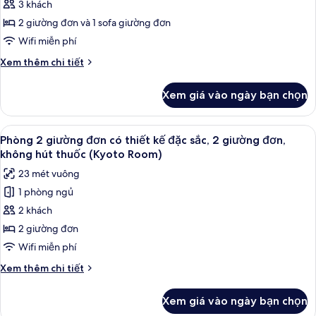
Phòng
3 khách
hút
3,
thuốc
2 giường đơn và 1 sofa giường đơn
không
Wifi miễn phí
hút
Chi
Xem thêm chi tiết
thuốc
tiết
khác
Xem giá vào ngày bạn chọn
của
Phòng
3,
Xem
Phòng 2 giường đơn có thiết kế đặc 
12
không
Phòng 2 giường đơn có thiết kế đặc sắc, 2 giường đơn,
tất
hút
không hút thuốc (Kyoto Room)
thuốc
cả
23 mét vuông
ảnh
1 phòng ngủ
Phòng
2 khách
2
giường
2 giường đơn
đơn
Wifi miễn phí
có
Chi
Xem thêm chi tiết
thiết
tiết
kế
khác
Xem giá vào ngày bạn chọn
của
đặc