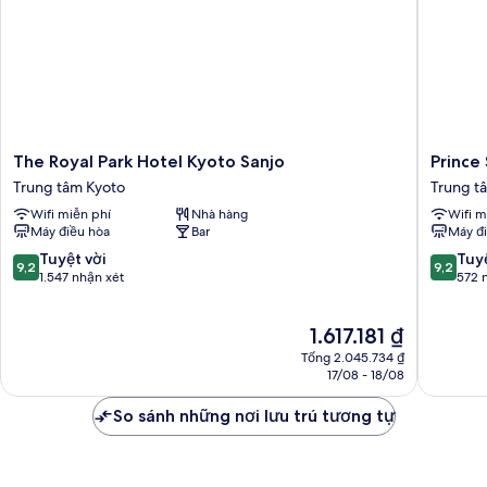
Lounge
hút
thuốc,
quyền
sử
dụng
Club
Lounge
The
Prince
The Royal Park Hotel Kyoto Sanjo
Prince
Royal
Smart
Trung tâm Kyoto
Trung t
Park
Inn
Wifi miễn phí
Nhà hàng
Wifi m
Hotel
Kyoto
Máy điều hòa
Bar
Máy đ
Kyoto
Sanjo
Sanjo
Trung
9.2
9.2
Tuyệt vời
Tuyệ
9,2
9,2
Trung
tâm
trên
trên
1.547 nhận xét
572 
tâm
Kyoto
10,
10,
Kyoto
Tuyệt
Tuyệt
Giá
1.617.181 ₫
vời,
vời,
hiện
1.547
572
Tổng 2.045.734 ₫
tại
nhận
nhận
17/08 - 18/08
là
xét
xét
1.617.181 ₫
So sánh những nơi lưu trú tương tự