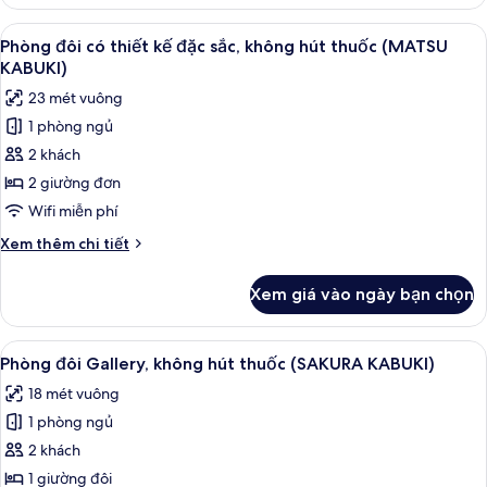
Phòng
sắc,
2
Xem
Phòng đôi có thiết kế đặc sắc, khôn
2
11
giường
Phòng đôi có thiết kế đặc sắc, không hút thuốc (MATSU
tất
đơn
giường
KABUKI)
có
cả
đơn,
23 mét vuông
thiết
ảnh
không
kế
1 phòng ngủ
Phòng
hút
đặc
2 khách
đôi
sắc,
thuốc
2
có
2 giường đơn
(Kyoto
giường
thiết
Wifi miễn phí
Room)
đơn,
kế
không
Chi
Xem thêm chi tiết
đặc
hút
tiết
thuốc
sắc,
khác
Xem giá vào ngày bạn chọn
(Kyoto
của
không
Room)
Phòng
hút
đôi
Xem
Phòng đôi Gallery, không hút thuốc (S
thuốc
12
có
Phòng đôi Gallery, không hút thuốc (SAKURA KABUKI)
tất
thiết
(MATSU
18 mét vuông
kế
cả
KABUKI)
đặc
1 phòng ngủ
ảnh
sắc,
Phòng
2 khách
không
đôi
hút
1 giường đôi