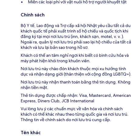
Miễn các loại phí với vật nuôi hỗ trợ người khuyết tật
Chính sách
Bộ Y tế, Lao động và Trợ cấp xã hội Nhật yêu cầu tất cả du
khách quốc tế phải xuất trình số hộ chiếu và quốc tịch khi
đăng ký tại mọi nơi lưu trú (inn, khách sạn, motel, v. v. ).
Ngoài ra, quản lý nơi lưu trú phải sao lại hộ chiếu của tất cả
khách và lưu lại bản sao trong hồ sơ.
Khách có thể an tâm nghỉ ngơi khi biết có bình cứu hỏa và
máy phát hiện khói trong khuôn viên.
Nơi lưu trú này chào đón khách thuộc mọi xu hướng tính
dục và nhận dạng giới (thân thiện với cộng đồng LGBTQ+).
Nơi lưu trú này nhận thanh toán bằng thẻ tín dụng. Không
nhận tiền mặt.
Thẻ tín dụng được chấp nhận: Visa, Mastercard, American
Express, Diners Club, JCB International
Vui lòng lưu ý các chuẩn mực về văn hóa và chính sách
khách có thể khác nhau theo từng quốc gia và nơi lưu trú.
Thông tin về chính sách do nơi lưu trú cung cấp.
Tên khác