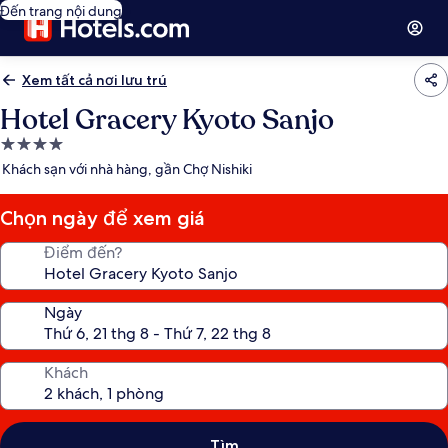
Đến trang nội dung
Xem tất cả nơi lưu trú
Hotel Gracery Kyoto Sanjo
Nơi
lưu
Khách sạn với nhà hàng, gần Chợ Nishiki
trú
4.0
Chọn ngày để xem giá
sao
Điểm đến?
Ngày
Khách
Tìm