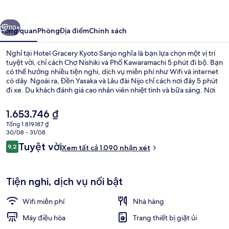
Kyoto
Sanjo
ước
Tiếp
110+
Tổng quan
Phòng
Địa điểm
Chính sách
Nghỉ tại Hotel Gracery Kyoto Sanjo nghĩa là bạn lựa chọn một vị trí
tuyệt vời, chỉ cách Chợ Nishiki và Phố Kawaramachi 5 phút đi bộ. Bạn
có thể hưởng nhiều tiện nghi, dịch vụ miễn phí như Wifi và internet
có dây. Ngoài ra, Đền Yasaka và Lâu đài Nijo chỉ cách nơi đây 5 phút
đi xe. Du khách đánh giá cao nhân viên nhiệt tình và bữa sáng. Nơi
lưu trú nằm cách dịch vụ giao thông công cộng một quãng đi bộ
ngắn: cách Ga Shiyakusho-mae 7 phút và Ga Sanjo Keihan 9 phút.
Giá
1.653.746 ₫
hiện
Tổng 1.819.187 ₫
tại
30/08 - 31/08
Chăn bông, két bảo mật tại phòng, 
là
Nhận
Tuyệt vời
9,2
Xem tất cả 1.090 nhận xét
1.653.746 ₫
9,2 trên 10,
xét
Tiện nghi, dịch vụ nổi bật
Wifi miễn phí
Nhà hàng
Máy điều hòa
Trang thiết bị giặt ủi