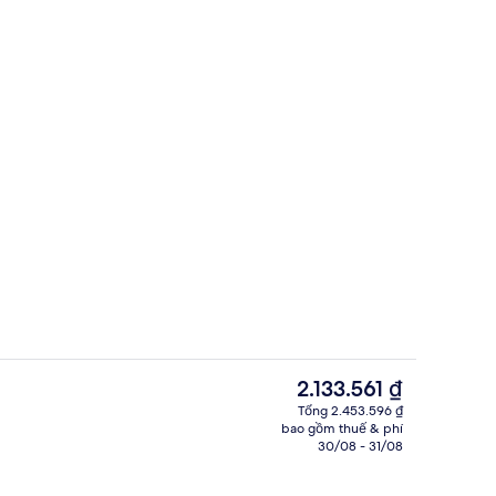
Bar (trong khuôn viên)
Giá
2.133.561 ₫
hiện
Tổng 2.453.596 ₫
tại
bao gồm thuế & phí
ành chính, văn phòng
Khu phòng họp
là
30/08 - 31/08
2.133.561 ₫