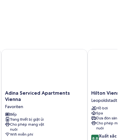
ildren)
Adina Serviced Apartments Vienna
Hilton Vienna Waterfro
Adina
Hilton
Adina Serviced Apartments
Hilton Vienna Water
Serviced
Vienna
Vienna
Leopoldstadt
Apartments
Waterfront
Favoriten
Hồ bơi
Vienna
Leopoldstadt
Spa
Favoriten
Bếp
Đưa đón sân bay
Trang thiết bị giặt ủi
Cho phép mang vật
Cho phép mang vật
nuôi
nuôi
Wifi miễn phí
8.8
Xuất sắc
8,8