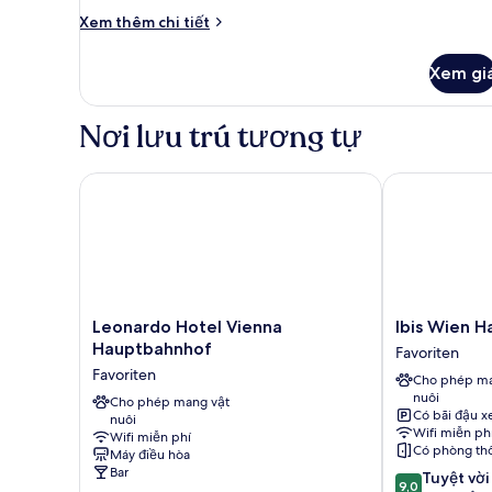
Suite
Chi
Xem thêm chi tiết
Junior
tiết
khác
Xem gi
của
Phòng
Suite
Nơi lưu trú tương tự
Junior
Leonardo Hotel Vienna Hauptbahnhof
Ibis Wien Ha
Leonardo
Ibis
Leonardo Hotel Vienna
Ibis Wien 
Hotel
Wien
Hauptbahnhof
Favoriten
Vienna
Hauptbahnho
Favoriten
Cho phép ma
Hauptbahnhof
Favoriten
nuôi
Favoriten
Cho phép mang vật
Có bãi đậu x
nuôi
Wifi miễn ph
Wifi miễn phí
Có phòng th
Máy điều hòa
Bar
9.0
Tuyệt vời
9,0