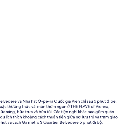
Ngoại thất
vedere và Nhà hát Ô-pê-ra Quốc gia Viên chỉ sau 5 phút đi xe.
 hoặc thưởng thức vài món thơm ngon ở THE FLAVE of Vienna,
 sáng, bữa trưa và bữa tối. Các tiện nghi khác bao gồm quán
Trung tâm h
 lịch thích khoảng cách thuận tiện giữa nơi lưu trú và trạm giao
hút và cách Ga metro S Quartier Belvedere 5 phút đi bộ.