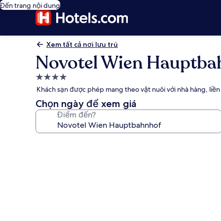
Đến trang nội dung
Xem tất cả nơi lưu trú
Novotel Wien Hauptba
Nơi
lưu
Khách sạn được phép mang theo vật nuôi với nhà hàng, liề
trú
Chọn ngày để xem giá
4.0
Điểm đến?
sao
Thư
viện
ảnh
về
Novotel
Wien