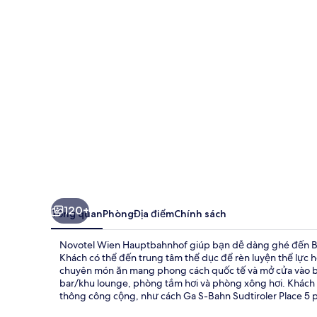
Hauptbahnhof
120+
Tổng quan
Phòng
Địa điểm
Chính sách
Novotel Wien Hauptbahnhof giúp bạn dễ dàng ghé đến Bel
Khách có thể đến trung tâm thể dục để rèn luyện thể lực
chuyên món ăn mang phong cách quốc tế và mở cửa vào bữa
bar/khu lounge, phòng tắm hơi và phòng xông hơi. Khách du
thông công cộng, như cách Ga S-Bahn Sudtiroler Place 5 p