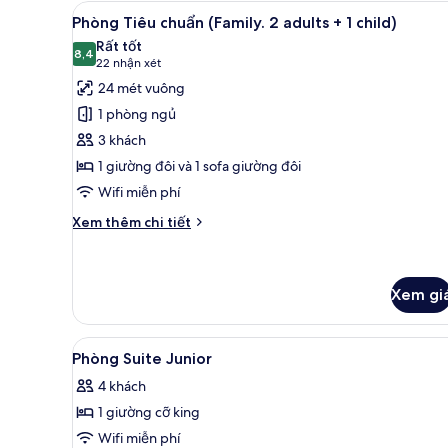
Tiêu
Xem
Phòng Tiêu chuẩn (Family. 2 ad
8
chuẩn,
Phòng Tiêu chuẩn (Family. 2 adults + 1 child)
tất
1
Rất tốt
giường
cả
8,4
8,4 trên 10
(22
22 nhận xét
đôi
ảnh
nhận
24 mét vuông
Phòng
xét)
1 phòng ngủ
Tiêu
3 khách
chuẩn
1 giường đôi và 1 sofa giường đôi
(Family.
Wifi miễn phí
2
adults
Chi
Xem thêm chi tiết
+
tiết
khác
1
của
child)
Phòng
Xem gi
Tiêu
chuẩn
Xem
Phòng Suite Junior | Bộ đồ g
(Family.
5
Phòng Suite Junior
2
tất
adults
4 khách
cả
+
1 giường cỡ king
ảnh
1
child)
Phòng
Wifi miễn phí