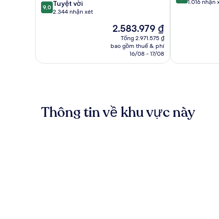
trên
1.016 nhận 
9.0
Tuyệt vời
9,0
10,
trên
2.344 nhận xét
Tuyệt
10,
Giá
2.583.979 ₫
vời,
Tuyệt
hiện
1.016
vời,
Tổng 2.971.575 ₫
tại
nhận
bao gồm thuế & phí
2.344
là
16/08 - 17/08
xét
nhận
2.583.979 ₫
xét
Thông tin về khu vực này