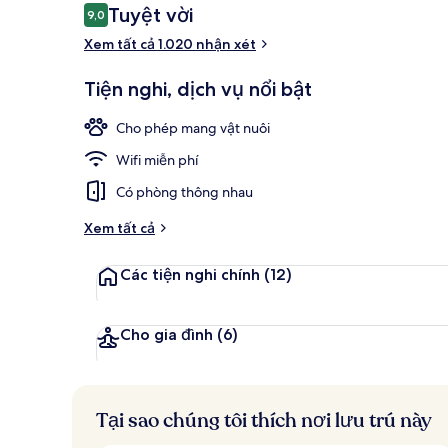
Nhận
Tuyệt vời
9,0
9,0 trên 10,
xét
Xem tất cả 1.020 nhận xét
Khu thể tha
Tiện nghi, dịch vụ nổi bật
Cho phép mang vật nuôi
Wifi miễn phí
Có phòng thông nhau
Xem tất cả
Các tiện nghi chính
(12)
Cho gia đình
(6)
Tại sao chúng tôi thích nơi lưu trú này