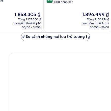
xét
trên
1.008 nhận xét
10,
Xuất
Giá
Giá
1.858.305 ₫
1.896.499 ₫
sắc,
hiện
hiện
Tổng 2.137.050 ₫
Tổng 2.180.974 ₫
1.008
tại
tại
bao gồm thuế & phí
bao gồm thuế & phí
nhận
là
là
30/08 - 31/08
30/08 - 31/08
xét
1.858.305 ₫
1.896.499 ₫
So sánh những nơi lưu trú tương tự