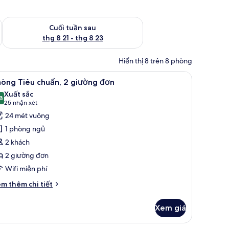
 thg 8 14 - thg 8 16
Kiểm tra lượng phòng cuối tuần tới từ thg 8 21 - thg 8 23
Cuối tuần sau
thg 8 21 - thg 8 23
Hiển thị 8 trên 8 phòng
mật tại phòng, màn/rèm cản sáng
em
Phòng Tiêu chuẩn, 2 giường đơn | Bộ đồ giư
7
òng Tiêu chuẩn, 2 giường đơn
ất
Xuất sắc
ả
8
8,8 trên 10
(25
25 nhận xét
nh
nhận
24 mét vuông
hòng
xét)
1 phòng ngủ
iêu
2 khách
huẩn,
2 giường đơn
Wifi miễn phí
iường
ơn
i
m thêm chi tiết
́t
ác
Xem giá
a
hòng