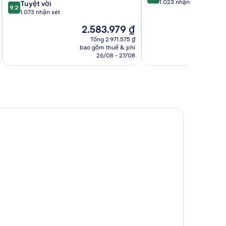
trên
1.023 nhận xét
9.2
Tuyệt vời
9,2
10,
trên
1.073 nhận xét
Xuất
10,
Giá
G
2.583.979 ₫
sắc,
Tuyệt
hiện
h
1.023
vời,
Tổng 2.971.575 ₫
tại
t
nhận
bao gồm thuế & phí
ba
1.073
là
là
26/08 - 27/08
xét
nhận
2.583.979 ₫
3
xét