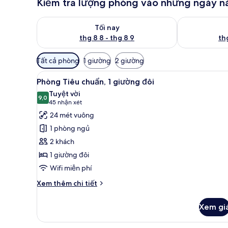
Kiểm tra lượng phòng vào những ngày n
Kiểm tra lượng phòng tối nay từ thg 8 8 - thg 8 9
Kiểm tra lượn
Tối nay
thg 8 8 - thg 8 9
thg
Bộ
Tất cả phòng
1 giường
2 giường
lọc
Xem
Bộ đồ giường kháng dị ứng, k
có
9
Phòng Tiêu chuẩn, 1 giường đôi
tất
thể
Tuyệt vời
cả
9,0
dùng
9,0 trên 10
(45
45 nhận xét
để
ảnh
nhận
24 mét vuông
lọc
Phòng
xét)
1 phòng ngủ
tìm
Tiêu
2 khách
phòng
chuẩn,
1 giường đôi
1
Wifi miễn phí
giường
đôi
Chi
Xem thêm chi tiết
tiết
khác
Xem gi
của
Phòng