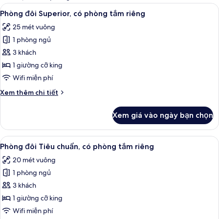
thể
Xem
Phòng đôi Superior, có phòng tắm riên
10
Phòng đôi Superior, có phòng tắm riêng
dùng
tất
để
25 mét vuông
cả
lọc
1 phòng ngủ
ảnh
tìm
Phòng
3 khách
phòng
đôi
1 giường cỡ king
Superior,
Wifi miễn phí
có
Chi
Xem thêm chi tiết
phòng
tiết
tắm
khác
Xem giá vào ngày bạn chọn
của
riêng
Phòng
đôi
Xem
Phòng đôi Tiêu chuẩn, có phòng tắm ri
13
Superior,
Phòng đôi Tiêu chuẩn, có phòng tắm riêng
tất
có
20 mét vuông
phòng
cả
tắm
1 phòng ngủ
ảnh
riêng
Phòng
3 khách
đôi
1 giường cỡ king
Tiêu
Wifi miễn phí