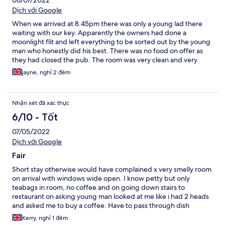
Dịch với Google
When we arrived at 8.45pm there was only a young lad there
waiting with our key. Apparently the owners had done a
moonlight flit and left everything to be sorted out by the young
man who honestly did his best. There was no food on offer as
they had closed the pub. The room was very clean and very
comfortable (thank goodness). Limited coffee and tea facilities
jayne, nghỉ 2 đêm
though. They had a lot of maintenance people there the next
day which was a bit noisy. Such a shame as it has the makings of
a nice place.
Nhận xét đã xác thực
6/10 - Tốt
07/05/2022
Dịch với Google
Fair
Short stay otherwise would have complained x very smelly room
on arrival with windows wide open. I know petty but only
teabags in room, no coffee and on going down stairs to
restaurant on asking young man looked at me like i had 2 heads
and asked me to buy a coffee. Have to pass through dish
washing and kitchen to get to out of way door to upto room.
Kerry, nghỉ 1 đêm