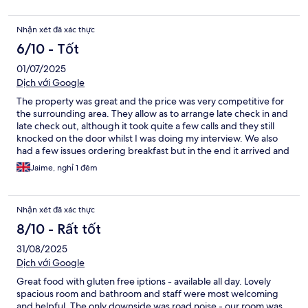
Nhận xét đã xác thực
6/10 - Tốt
01/07/2025
Dịch với Google
The property was great and the price was very competitive for
the surrounding area. They allow as to arrange late check in and
late check out, although it took quite a few calls and they still
knocked on the door whilst I was doing my interview. We also
had a few issues ordering breakfast but in the end it arrived and
it was really great. Overall, I would highly recommend
Jaime, nghỉ 1 đêm
Nhận xét đã xác thực
8/10 - Rất tốt
31/08/2025
Dịch với Google
Great food with gluten free iptions - available all day. Lovely
spacious room and bathroom and staff were most welcoming
and helpful. The only downside was road noise - our room was