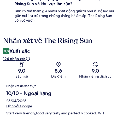
Rising Sun và khu vực lân cận?
Bạn có thể tham gia nhiều hoạt động giải trí như đi bộ leo núi
gần nơi lưu trú trong những tháng hè ấm áp. The Rising Sun
còn có vườn.
Nhận xét về The Rising Sun
Nhận
xét
Xuất sắc
8,8
124 nhận xét
9,0
8,6
9,0
Sạch sẽ
Địa điểm
Nhân viên & dịch vụ
Nhận
Nhận xét đã xác thực
xét
10/10 - Ngoại hạng
26/04/2026
Dịch với Google
Staff very friendly,food very tasty and perfectly cooked. Will