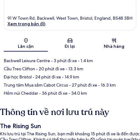
91 W Town Rd, Backwell, West Town, Bristol, England, BS48 3BH
Xem trong bản đồ
Bản đồ
Lân cận
Đi lại
Nhà hàng
Backwell Leisure Centre
- 3 phút đi xe
- 1.4 km
Cầu Treo Clifton
- 20 phút đi xe
- 13.3 km
Đại học Bristol
- 24 phút đi xe
- 14.9 km
Trung tâm Mua sắm Cabot Circus
- 27 phút đi xe
- 16.3 km
Hẻm núi Cheddar
- 36 phút đi xe
- 34.0 km
Thông tin về nơi lưu trú này
The Rising Sun
Khi lưu trú tại The Rising Sun, bạn mất khoảng 15 phút đi xe là đến được
Cầu Treo Clifton. Khách có thể thư giãn bên ly đồ uống tại quán bar/khu