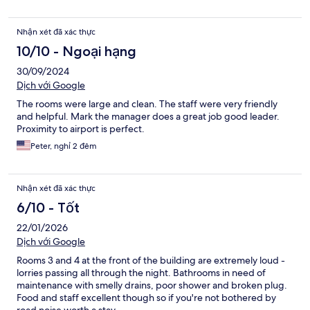
Nhận xét đã xác thực
10/10 - Ngoại hạng
30/09/2024
Dịch với Google
The rooms were large and clean. The staff were very friendly
and helpful. Mark the manager does a great job good leader.
Proximity to airport is perfect.
Peter, nghỉ 2 đêm
Nhận xét đã xác thực
6/10 - Tốt
22/01/2026
Dịch với Google
Rooms 3 and 4 at the front of the building are extremely loud -
lorries passing all through the night. Bathrooms in need of
maintenance with smelly drains, poor shower and broken plug.
Food and staff excellent though so if you're not bothered by
road noise worth a stay.