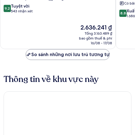
Airport
Có bãi
Bristol
9.2
Tuyệt vời
9,2
8.8
Xuấ
trên
543 nhận xét
8,8
trên
1.68
10,
10,
Tuyệt
Giá
2.636.241 ₫
Xuất
vời,
hiện
sắc,
543
Tổng 3.163.489 ₫
tại
1.686
nhận
bao gồm thuế & phí
là
nhận
16/08 - 17/08
xét
2.636.241 ₫
xét
So sánh những nơi lưu trú tương tự
Thông tin về khu vực này