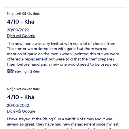
Nhận xét đã xác thực
4/10 - Khá
30/03/2022
Dịch với Google
The new menu was very limited with not a lot of choose from.
The starter we ordered cam with garlic but there was no
mention of garlic on the menu when i pointed this out we were
offered a replacement but were told that the chef prepares
them before hand and a new one would need to be prepared
and it would take a bit of time . At the end of the meal the
Peter, nghỉ 2 đêm
waitress said ,thank you for your patience, i a very
condescending way like it was all my fault . We did notice
several meals being returned to the kitchen ,Having looked on
Nhận xét đã xác thực
line the food on there is nothing like what is served .The room
was very nice but for the plug in the sink did not work so we had
4/10 - Khá
to leave the tap running to get a wash . I wont be staying there
20/03/2022
again its such a shame its a nice looking place .
Dịch với Google
I have stayed at the Rising Sun a handful of times and it was
always so great, they have had new management since my last