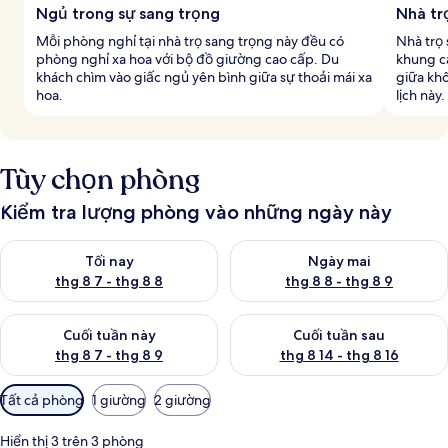
Ngủ trong sự sang trọng
Nhà tr
Mỗi phòng nghỉ tại nhà trọ sang trọng này đều có
Nhà trọ 
phòng nghỉ xa hoa với bộ đồ giường cao cấp. Du
khung c
khách chìm vào giấc ngủ yên bình giữa sự thoải mái xa
giữa khô
hoa.
lịch này.
Tùy chọn phòng
Kiểm tra lượng phòng vào những ngày này
Kiểm tra lượng phòng tối nay từ thg 8 7 - thg 8 8
Kiểm tra lượng phòng ngày mai
Tối nay
Ngày mai
thg 8 7 - thg 8 8
thg 8 8 - thg 8 9
Kiểm tra lượng phòng cuối tuần này từ thg 8 7 - thg 8 9
Kiểm tra lượng phòng cuối tuần
Cuối tuần này
Cuối tuần sau
thg 8 7 - thg 8 9
thg 8 14 - thg 8 16
Bộ
Tất cả phòng
1 giường
2 giường
lọc
có
Hiển thị 3 trên 3 phòng