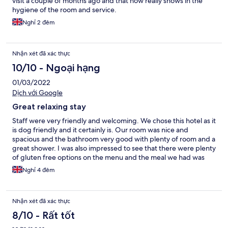
visit a couple of months ago and that now really shows in the
hygiene of the room and service.
Nghỉ 2 đêm
Nhận xét đã xác thực
10/10 - Ngoại hạng
01/03/2022
Dịch với Google
Great relaxing stay
Staff were very friendly and welcoming. We chose this hotel as it
is dog friendly and it certainly is. Our room was nice and
spacious and the bathroom very good with plenty of room and a
great shower. I was also impressed to see that there were plenty
of gluten free options on the menu and the meal we had was
delicious. A lovely relaxing stay.
Nghỉ 4 đêm
Nhận xét đã xác thực
8/10 - Rất tốt