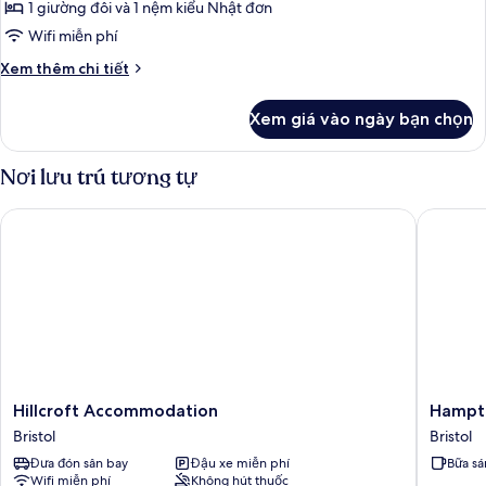
1 giường đôi và 1 nệm kiểu Nhật đơn
Wifi miễn phí
Chi
Xem thêm chi tiết
tiết
khác
Xem giá vào ngày bạn chọn
của
Phòng
dành
Nơi lưu trú tương tự
cho
gia
Hillcroft Accommodation
Hampton 
đình
Hillcroft
Hampto
Hillcroft Accommodation
Hampto
Accommodation
by
Bristol
Bristol
Bristol
Hilton
Đưa đón sân bay
Đậu xe miễn phí
Bữa sá
Bristol
Wifi miễn phí
Không hút thuốc