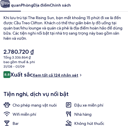
31+
Tổng quan
Phòng
Địa điểm
Chính sách
Khi lưu trú tại The Rising Sun, bạn mất khoảng 15 phút đi xe là đến
được Cầu Treo Clifton. Khách có thể thư giãn bên ly đồ uống tại
quán bar/khu lounge và quán cà phê là địa điểm hoàn hảo để dùng
bữa. Các tiện nghi nổi bật tại nhà trọ sang trọng này bao gồm sân
hiên và vườn.
Giá
2.780.720 ₫
hiện
Tổng 3.336.864 ₫
tại
bao gồm thuế & phí
Bar (trong khuôn viên)
là
31/08 - 01/09
2.780.720 ₫
Nhận
Xuất sắc
8,8
Xem tất cả 124 nhận xét
8,8 trên 10,
xét
Tiện nghi, dịch vụ nổi bật
Cho phép mang vật nuôi
Đậu xe miễn phí
Wifi miễn phí
Nhà hàng
Bar
Không hút thuốc