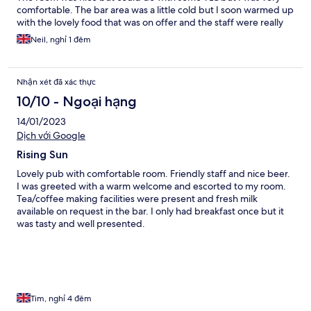
comfortable. The bar area was a little cold but I soon warmed up
with the lovely food that was on offer and the staff were really
friendly and helpful which is why I would recommend this place
Neil, nghỉ 1 đêm
to others thinking of staying here.
Nhận xét đã xác thực
10/10 - Ngoại hạng
14/01/2023
Dịch với Google
Rising Sun
Lovely pub with comfortable room. Friendly staff and nice beer.
I was greeted with a warm welcome and escorted to my room.
Tea/coffee making facilities were present and fresh milk
available on request in the bar. I only had breakfast once but it
was tasty and well presented.
Tim, nghỉ 4 đêm