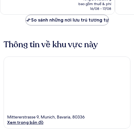
tại
bao gồm thuế & phí
1.509
1.003
là
16/08 - 17/08
nhận
nhận
2.618.914 ₫
xét
xét
So sánh những nơi lưu trú tương tự
Thông tin về khu vực này
Mittererstrasse 9, Munich, Bavaria, 80336
Xem trong bản đồ