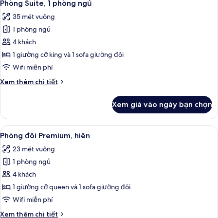
12
Junior,
Phòng Suite, 1 phòng ngủ
tất
1
35 mét vuông
phòng
cả
ngủ
1 phòng ngủ
ảnh
Phòng
4 khách
Suite,
1 giường cỡ king và 1 sofa giường đôi
1
Wifi miễn phí
phòng
Chi
Xem thêm chi tiết
ngủ
tiết
khác
Xem giá vào ngày bạn chọn
của
Phòng
Suite,
Xem
Phòng đôi Premium, hiên | Két bảo mậ
9
1
Phòng đôi Premium, hiên
tất
phòng
23 mét vuông
ngủ
cả
1 phòng ngủ
ảnh
Phòng
4 khách
đôi
1 giường cỡ queen và 1 sofa giường đôi
Premium,
Wifi miễn phí
hiên
Chi
Xem thêm chi tiết