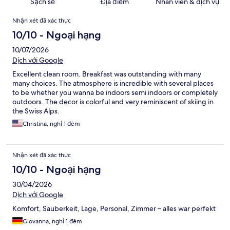
Sạch sẽ
Địa điểm
Nhân viên & dịch vụ
Nhận
Nhận xét đã xác thực
xét
10/10 - Ngoại hạng
10/07/2026
Dịch với Google
Excellent clean room. Breakfast was outstanding with many
many choices. The atmosphere is incredible with several places
to be whether you wanna be indoors semi indoors or completely
outdoors. The decor is colorful and very reminiscent of skiing in
the Swiss Alps.
Christina, nghỉ 1 đêm
Nhận xét đã xác thực
10/10 - Ngoại hạng
30/04/2026
Dịch với Google
Komfort, Sauberkeit, Lage, Personal, Zimmer – alles war perfekt
Giovanna, nghỉ 1 đêm