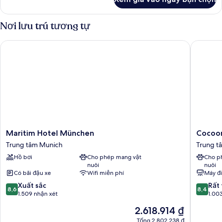
của
Phòng
Nơi lưu trú tương tự
Maritim Hotel München
Cocoon 
Maritim
Cocoon
Maritim Hotel München
Cocoo
Hotel
Münche
Trung tâm Munich
Trung t
München
Stachus
Hồ bơi
Cho phép mang vật
Cho p
Trung
Trung
nuôi
nuôi
tâm
tâm
Có bãi đậu xe
Wifi miễn phí
Máy đ
Munich
Munich
8.6
8.4
Xuất sắc
Rất 
8,6
8,4
trên
trên
1.509 nhận xét
1.00
10,
10,
Giá
2.618.914 ₫
Xuất
Rất
hiện
sắc,
tốt,
Tổng 2.802.238 ₫