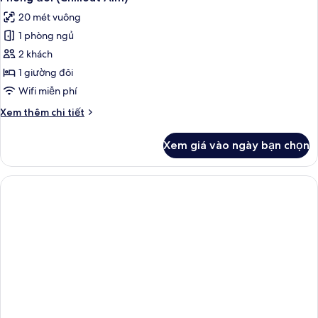
tất
Alm)
20 mét vuông
cả
1 phòng ngủ
ảnh
Phòng
2 khách
đôi
1 giường đôi
(Chillout
Wifi miễn phí
Alm)
Chi
Xem thêm chi tiết
tiết
khác
Xem giá vào ngày bạn chọn
của
Phòng
đôi
(Chillout
Alm)