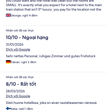
you could want and the hotel was clean but the rooms are
SMALL. It's exactly what you expect for a hotel next to the main
train station that isn't 5* luxury: you pay for the location not the
hotel.
George, nghỉ 4 đêm
Nhận xét đã xác thực
10/10 - Ngoại hạng
31/01/2026
Dịch với Google
Sehr nettes Personal, ruhiges Zimmer und gutes Frühstück
Fabian, nghỉ 2 đêm
Nhận xét đã xác thực
8/10 - Rất tốt
28/03/2026
Dịch với Google
Siisti huone hotellissa, joka on aivan rautatieaseman vieressä.
Katja, nghỉ 1 đêm