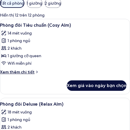
Bộ
Tất cả phòng
1 giường
2 giường
lọc
có
Hiển thị 12 trên 12 phòng
thể
Xem
Két bảo mật tại phòng, bàn, màn/rèm 
13
Phòng đôi Tiêu chuẩn (Cosy Alm)
dùng
tất
để
14 mét vuông
cả
lọc
1 phòng ngủ
ảnh
tìm
Phòng
2 khách
phòng
đôi
1 giường cỡ queen
Tiêu
Wifi miễn phí
chuẩn
Chi
Xem thêm chi tiết
(Cosy
tiết
Alm)
khác
Xem giá vào ngày bạn chọn
của
Phòng
đôi
Xem
Phòng đôi Deluxe (Relax Alm) | Két b
11
Tiêu
Phòng đôi Deluxe (Relax Alm)
tất
chuẩn
18 mét vuông
(Cosy
cả
Alm)
1 phòng ngủ
ảnh
Phòng
2 khách