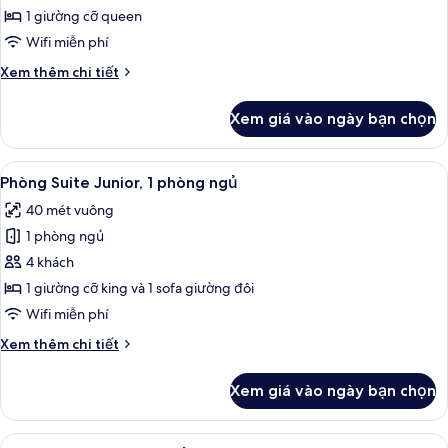
đôi
1 giường cỡ queen
Deluxe
Wifi miễn phí
(Relax
Chi
Xem thêm chi tiết
Alm)
tiết
khác
Xem giá vào ngày bạn chọn
của
Phòng
đôi
Xem
Phòng Suite Junior, 1 phòng ngủ | Ké
19
Deluxe
Phòng Suite Junior, 1 phòng ngủ
tất
(Relax
40 mét vuông
Alm)
cả
1 phòng ngủ
ảnh
Phòng
4 khách
Suite
1 giường cỡ king và 1 sofa giường đôi
Junior,
Wifi miễn phí
1
Chi
Xem thêm chi tiết
phòng
tiết
ngủ
khác
Xem giá vào ngày bạn chọn
của
Phòng
Suite
Xem
Phòng Suite, 1 phòng ngủ | Két bảo m