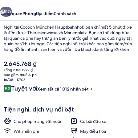
ước
Tiếp
117+
Tổng quan
Phòng
Địa điểm
Chính sách
Nghỉ tại Cocoon München Hauptbahnhof, bạn chỉ mất 5 phút đi xe
là đến được Theresienwiese và Marienplatz. Bạn có thể dùng bữa
tại quán cà phê hay thư giãn bên ly nước giải khát vào cuối ngày tại
quán bar/khu lounge. Các tiện nghi nổi trội khác bao gồm tiệm/cửa
hàng đồ ăn nhanh, sân hiên và vườn. Du khách dành tặng lời khen
về nhân viên nhiệt tình và cơ sở vật chất. Dịch vụ giao thông công
cộng chỉ cách một quãng đi bộ ngắn: cách Trạm xe điện
Giá
2.645.768 ₫
Holzkirchner Bahnhof 4 phút và Ga U-Bahn Theresienwiese 6 phút.
hiện
Tổng 2.830.972 ₫
tại
bao gồm thuế & phí
Quầy tiếp tân
là
16/08 - 17/08
2.645.768 ₫
Nhận
Tuyệt vời
9,0
Xem tất cả 1.012 nhận xét
9,0 trên 10,
xét
Tiện nghi, dịch vụ nổi bật
Cho phép mang vật nuôi
Có bãi đậu xe
Wifi miễn phí
Máy điều hòa