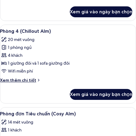
tiết
khác
Xem giá vào ngày bạn chọn
của
Phòng
đôi
Xem
Két bảo mật tại phòng, bàn, màn/rèm 
10
Premium,
Phòng 4 (Chillout Alm)
tất
hiên
20 mét vuông
cả
1 phòng ngủ
ảnh
Phòng
4 khách
4
1 giường đôi và 1 sofa giường đôi
(Chillout
Wifi miễn phí
Alm)
Chi
Xem thêm chi tiết
tiết
khác
Xem giá vào ngày bạn chọn
của
Phòng
4
Xem
Két bảo mật tại phòng, bàn, màn/rèm 
12
(Chillout
Phòng đơn Tiêu chuẩn (Cosy Alm)
tất
Alm)
14 mét vuông
cả
1 khách
ảnh