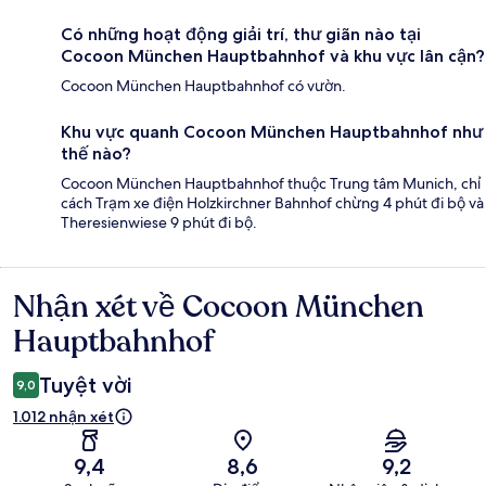
Có những hoạt động giải trí, thư giãn nào tại
Cocoon München Hauptbahnhof và khu vực lân cận?
Cocoon München Hauptbahnhof có vườn.
Khu vực quanh Cocoon München Hauptbahnhof như
thế nào?
Cocoon München Hauptbahnhof thuộc Trung tâm Munich, chỉ
cách Trạm xe điện Holzkirchner Bahnhof chừng 4 phút đi bộ và
Theresienwiese 9 phút đi bộ.
Nhận xét về Cocoon München
Nhận
xét
Hauptbahnhof
Tuyệt vời
9,0
1.012 nhận xét
9,4
8,6
9,2