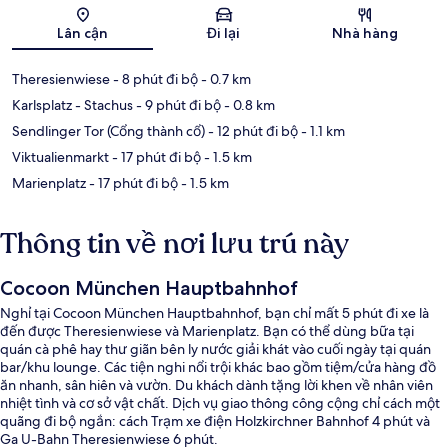
Bản đồ
Lân cận
Đi lại
Nhà hàng
Theresienwiese
- 8 phút đi bộ
- 0.7 km
Karlsplatz - Stachus
- 9 phút đi bộ
- 0.8 km
Sendlinger Tor (Cổng thành cổ)
- 12 phút đi bộ
- 1.1 km
Viktualienmarkt
- 17 phút đi bộ
- 1.5 km
Marienplatz
- 17 phút đi bộ
- 1.5 km
Thông tin về nơi lưu trú này
Cocoon München Hauptbahnhof
Nghỉ tại Cocoon München Hauptbahnhof, bạn chỉ mất 5 phút đi xe là
đến được Theresienwiese và Marienplatz. Bạn có thể dùng bữa tại
quán cà phê hay thư giãn bên ly nước giải khát vào cuối ngày tại quán
bar/khu lounge. Các tiện nghi nổi trội khác bao gồm tiệm/cửa hàng đồ
ăn nhanh, sân hiên và vườn. Du khách dành tặng lời khen về nhân viên
nhiệt tình và cơ sở vật chất. Dịch vụ giao thông công cộng chỉ cách một
quãng đi bộ ngắn: cách Trạm xe điện Holzkirchner Bahnhof 4 phút và
Ga U-Bahn Theresienwiese 6 phút.