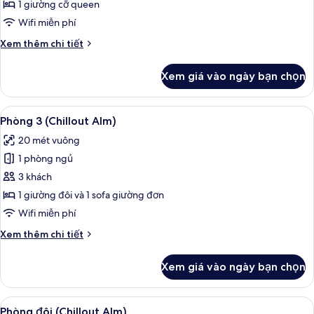
Phòng
1 giường cỡ queen
đơn
Wifi miễn phí
Tiêu
Chi
Xem thêm chi tiết
chuẩn
tiết
(Cosy
khác
Xem giá vào ngày bạn chọn
của
Alm)
Phòng
đơn
Xem
Két bảo mật tại phòng, bàn, màn/rèm 
10
Tiêu
Phòng 3 (Chillout Alm)
tất
chuẩn
20 mét vuông
(Cosy
cả
Alm)
1 phòng ngủ
ảnh
Phòng
3 khách
3
1 giường đôi và 1 sofa giường đơn
(Chillout
Wifi miễn phí
Alm)
Chi
Xem thêm chi tiết
tiết
khác
Xem giá vào ngày bạn chọn
của
Phòng
3
Xem
Phòng đôi (Chillout Alm) | Két bảo mậ
10
(Chillout
Phòng đôi (Chillout Alm)