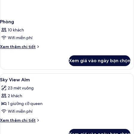
Phòng
10 khách
Wifi miễn phí
Chi
Xem thêm chi tiết
tiết
khác
Xem giá vào ngày bạn chọn
của
Phòng
Xem
Két bảo mật tại phòng, bàn, màn/rèm 
8
Sky View Alm
tất
23 mét vuông
cả
2 khách
ảnh
Sky
1 giường cỡ queen
View
Wifi miễn phí
Alm
Chi
Xem thêm chi tiết
tiết
khác