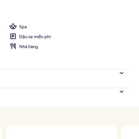
i trời, mở cửa từ 9:00 đến 19:00, lều miễn phí
Spa
Đậu xe miễn phí
Nhà hàng