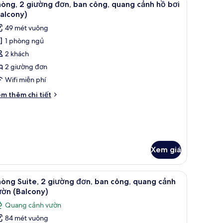
hòng
10
òng, 2 giường đơn, ban công, quang cảnh hồ bơi
ất
gủ
alcony)
ả
49 mét vuông
nh
1 phòng ngủ
hòng,
2 khách
iường
2 giường đơn
ơn,
Wifi miễn phí
an
i
m thêm chi tiết
ông,
́t
uang
ác
a
ảnh
òng,
ồ
ơi
ường
Xem giá
n,
Balcony)
an
 quang cảnh resort (Balcony) | Bộ đồ giường cao cấp, chăn bông, nệm có l
ng,
em
Phòng Suite, 2 giường đơn, ban công, quang 
10
òng Suite, 2 giường đơn, ban công, quang cảnh
uang
ất
ườn (Balcony)
nh
ả
Quang cảnh vườn
nh
i
84 mét vuông
alcony)
hòng