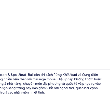
Video của n
sort & Spa Ubud, Bali còn chỉ cách Rừng Khỉ Ubud và Cung điện
ng chiều bản thân với massage mô sâu, liệu pháp hương thơm hoặc
trong 2 nhà hàng, chuyên món địa phương và quốc tế và phục vụ vào
2 nhà hàng; 
ch sạn sang trọng này bao gồm 2 hồ bơi ngoài trời, quán bar cạnh
 giá cao nhân viên nhiệt tình.