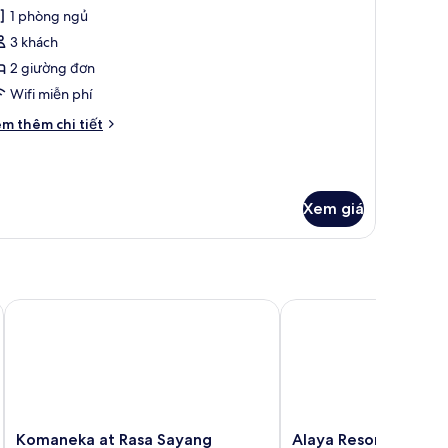
1 phòng ngủ
ite,
3 khách
iường
2 giường đơn
ơn,
Wifi miễn phí
an
i
m thêm chi tiết
ông,
́t
uang
ác
a
ảnh
hòng
ườn
Xem giá
ite,
Balcony)
ường
n,
an
ng,
Komaneka at Rasa Sayang
Alaya Resort Ubud
uang
nh
ờn
alcony)
Komaneka
Alaya
Komaneka at Rasa Sayang
Alaya Resort Ubud