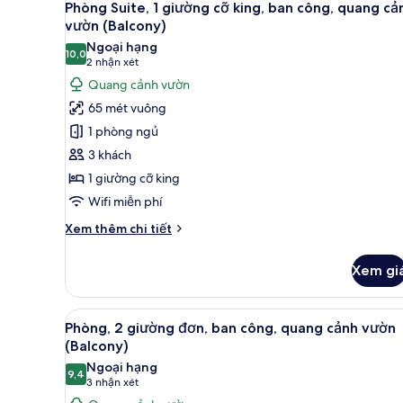
10
Phòng Suite, 1 giường cỡ king, ban công, quang cả
king,
tất
vườn (Balcony)
ban
cả
công,
Ngoại hạng
10,0
ảnh
10,0 trên 10
quang
(2
2 nhận xét
cảnh
Phòng
nhận
Quang cảnh vườn
hồ
Suite,
xét)
65 mét vuông
bơi
1
(Balcony)
1 phòng ngủ
giường
3 khách
cỡ
1 giường cỡ king
king,
Wifi miễn phí
ban
công,
Chi
Xem thêm chi tiết
quang
tiết
khác
cảnh
Xem gi
của
vườn
Phòng
(Balcony)
Suite,
Xem
Bộ đồ giường cao cấp, chăn
9
1
Phòng, 2 giường đơn, ban công, quang cảnh vườn
tất
giường
(Balcony)
cỡ
cả
Ngoại hạng
king,
9,4
ảnh
9,4 trên 10
(3
3 nhận xét
ban
Phòng,
nhận