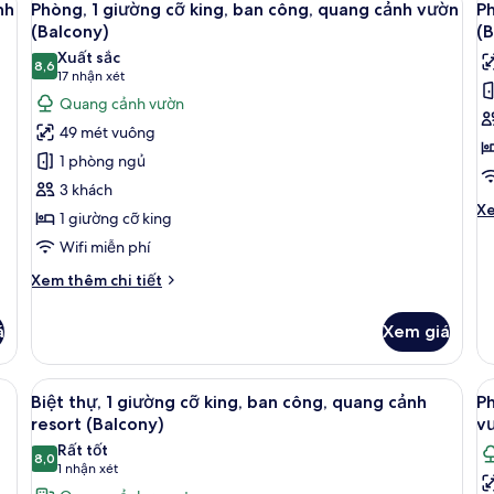
p
11
1
nh
Phòng, 1 giường cỡ king, ban công, quang cảnh vườn
Ph
tất
t
n
giường
(Balcony)
(B
cỡ
cả
c
Xuất sắc
king,
8,6
ảnh
ả
8,6 trên 10
(17
17 nhận xét
ban
Phòng,
P
nhận
Quang cảnh vườn
công,
1
2
xét)
quang
49 mét vuông
cảnh
giường
g
1 phòng ngủ
vườn
cỡ
đ
(Balcony)
3 khách
king,
b
Ch
Xe
1 giường cỡ king
ban
c
tiê
Wifi miễn phí
công,
q
kh
củ
quang
c
Chi
Xem thêm chi tiết
Ph
cảnh
tiết
h
2
khác
vườn
b
gi
á
Xem giá
của
đơ
(Balcony)
(
Phòng,
b
1
 bông, nệm có lớp đệm bông
Xem
Biệt thự, 1 giường cỡ king, ban công,
cô
X
9
giường
Biệt thự, 1 giường cỡ king, ban công, quang cảnh
Ph
q
tất
t
cỡ
resort (Balcony)
v
cả
king,
cả
c
hồ
Rất tốt
ban
8,0
ảnh
ả
bơ
8,0 trên 10
(1
1 nhận xét
công,
(B
Biệt
P
nhận