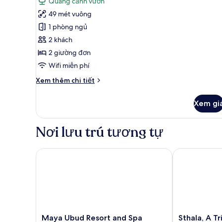
Quang cảnh vườn
công,
2
xét)
quang
49 mét vuông
cảnh
giường
1 phòng ngủ
vườn
đơn,
(Balcony)
2 khách
ban
2 giường đơn
công,
Wifi miễn phí
quang
cảnh
Chi
Xem thêm chi tiết
vườn
tiết
khác
(Balcony)
Xem gi
của
Phòng,
2
Nơi lưu trú tương tự
giường
đơn,
ban
Maya Ubud Resort and Spa
Sthala, A Trib
công,
quang
cảnh
vườn
(Balcony)
Maya
Sthala,
Maya Ubud Resort and Spa
Sthala, A Tr