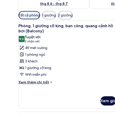
thg 8 6 - thg 8 7
th
Bộ
Tất cả phòng
1 giường
2 giường
lọc
Xem
Bộ đồ giường cao cấp, chăn
có
11
Phòng, 1 giường cỡ king, ban công, quang cảnh hồ
tất
thể
bơi (Balcony)
cả
dùng
Tuyệt vời
9,0
để
ảnh
9,0 trên 10
(2
2 nhận xét
lọc
Phòng,
nhận
49 mét vuông
tìm
1
xét)
1 phòng ngủ
phòng
giường
3 khách
cỡ
1 giường cỡ king
king,
Wifi miễn phí
ban
công,
Chi
Xem thêm chi tiết
tiết
quang
khác
cảnh
của
hồ
Phòng,
Xem gi
bơi
1
giường
(Balcony)
Xem
Bộ đồ giường cao cấp, chăn
cỡ