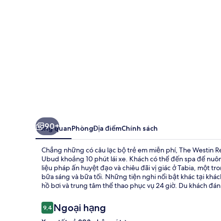
&
Spa
Ubud,
Bali
90+
Tổng quan
Phòng
Địa điểm
Chính sách
Chẳng những có câu lạc bộ trẻ em miễn phí, The Westin Re
Ubud khoảng 10 phút lái xe. Khách có thể đến spa để nuô
liệu pháp ấn huyệt đạo và chiêu đãi vị giác ở Tabia, một 
bữa sáng và bữa tối. Những tiện nghi nổi bật khác tại khá
hồ bơi và trung tâm thể thao phục vụ 24 giờ. Du khách đánh
Nhận
Ngoại hạng
9,4
9,4 trên 10,
xét