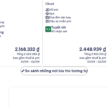
by
Ubud
Marriott
Hồ bơi
Bali
Spa
Ubud
Đưa đón sân bay
Ubud
Đậu xe miễn phí
bay
 phí
9.2
Tuyệt vời
9,2
trên
411 nhận xét
ng
10,
t
Tuyệt
vời,
Giá
Giá
2.168.332 ₫
2.448.939 ₫
411
hiện
hiện
nhận
Tổng 2.623.682 ₫
Tổng 2.963.216 ₫
tại
tại
xét
bao gồm thuế & phí
bao gồm thuế & phí
là
là
01/09 - 02/09
01/09 - 02/09
2.168.332 ₫
2.448.939 ₫
So sánh những nơi lưu trú tương tự