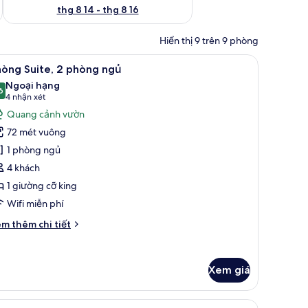
thg 8 14 - thg 8 16
Hiển thị 9 trên 9 phòng
ng, quang cảnh vườn (Balcony) | Bộ đồ giường cao cấp, chăn bông, nệm c
em
Phòng Suite, 2 phòng ngủ | Bộ đồ giường c
13
hòng Suite, 2 phòng ngủ
ất
Ngoại hạng
ả
6
9,6 trên 10
(4
4 nhận xét
nh
nhận
Quang cảnh vườn
hòng
xét)
72 mét vuông
ite,
1 phòng ngủ
4 khách
hòng
1 giường cỡ king
gủ
Wifi miễn phí
i
m thêm chi tiết
́t
ác
a
Xem giá
hòng
ite,
nệm có lớp đệm bông
em
Bộ đồ giường cao cấp, chăn bông, nệm có 