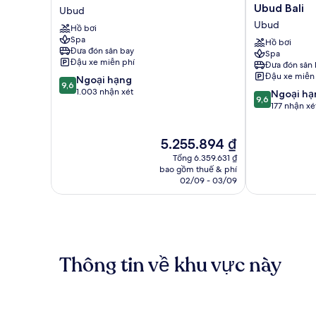
Ubud
A
Ubud Bali
Ubud
Resort
Tribute
Ubud
Hồ bơi
and
Portfolio
Spa
Spa
Hotel,
Hồ bơi
Đưa đón sân bay
Spa
Ubud
Ubud
Đậu xe miễn phí
Đưa đón sân 
Bali
Đậu xe miễn
9.6
Ngoại hạng
Ubud
9,6
trên
1.003 nhận xét
9.6
Ngoại hạ
9,6
10,
trên
177 nhận xé
Ngoại
10,
hạng,
Ngoại
Giá
5.255.894 ₫
1.003
hạng,
hiện
nhận
177
Tổng 6.359.631 ₫
tại
xét
nhận
bao gồm thuế & phí
là
02/09 - 03/09
xét
5.255.894 ₫
Thông tin về khu vực này