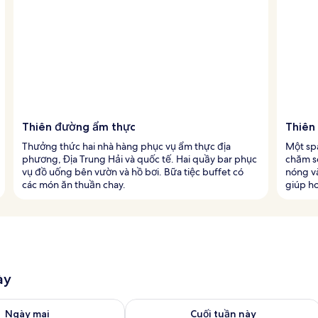
Thiên đường ẩm thực
Thiên
Thưởng thức hai nhà hàng phục vụ ẩm thực địa
Một sp
phương, Địa Trung Hải và quốc tế. Hai quầy bar phục
chăm s
vụ đồ uống bên vườn và hồ bơi. Bữa tiệc buffet có
nóng v
các món ăn thuần chay.
giúp ho
ày
g phòng ngày mai từ thg 8 7 - thg 8 8
Kiểm tra lượng phòng cuối tuần này từ
Ngày mai
Cuối tuần này