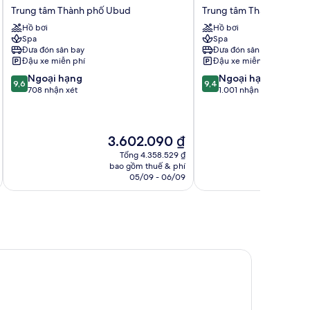
at
Resort
Trung tâm Thành phố Ubud
Trung tâm Thành phố U
Rasa
Ubud
Hồ bơi
Hồ bơi
Sayang
Trung
Spa
Spa
Trung
tâm
Đưa đón sân bay
Đưa đón sân bay
tâm
Thành
Đậu xe miễn phí
Đậu xe miễn phí
Thành
phố
9.6
9.4
Ngoại hạng
Ngoại hạng
phố
Ubud
9,6
9,4
trên
trên
708 nhận xét
1.001 nhận xét
Ubud
10,
10,
Ngoại
Ngoại
hạng,
hạng,
Giá
Gi
3.602.090 ₫
4
708
1.001
hiện
hi
nhận
nhận
Tổng 4.358.529 ₫
tại
tạ
xét
xét
bao gồm thuế & phí
ba
là
là
05/09 - 06/09
3.602.090 ₫
4.