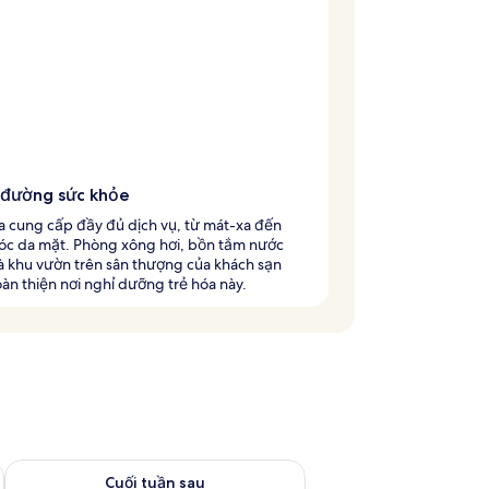
 đường sức khỏe
a cung cấp đầy đủ dịch vụ, từ mát-xa đến
óc da mặt. Phòng xông hơi, bồn tắm nước
à khu vườn trên sân thượng của khách sạn
àn thiện nơi nghỉ dưỡng trẻ hóa này.
 thg 8 7 - thg 8 9
Kiểm tra lượng phòng cuối tuần tới từ thg 8 14 - thg 8 16
Cuối tuần sau