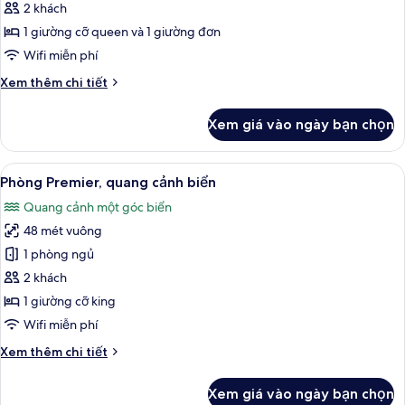
Phòng
2 khách
Premier,
1 giường cỡ queen và 1 giường đơn
có
Wifi miễn phí
thể
Chi
Xem thêm chi tiết
sử
tiết
dụng
khác
Xem giá vào ngày bạn chọn
của
hồ
Phòng
bơi
Premier,
Xem
Phòng Premier, quang cảnh biển | Két
(direct)
8
có
Phòng Premier, quang cảnh biển
tất
thể
Quang cảnh một góc biển
sử
cả
dụng
48 mét vuông
ảnh
hồ
Phòng
1 phòng ngủ
bơi
Premier,
(direct)
2 khách
quang
1 giường cỡ king
cảnh
Wifi miễn phí
biển
Chi
Xem thêm chi tiết
tiết
khác
Xem giá vào ngày bạn chọn
của