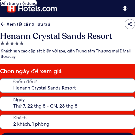
Đến trang nội dung
Xem tất cả nơi lưu trú
Henann Crystal Sands Resort
Nơi
lưu
Khách sạn cao cấp sát biển với spa, gần Trung tâm Thương mại DMall
trú
Boracay
5.0
sao
Chọn ngày để xem giá
Điểm đến?
Ngày
Khách