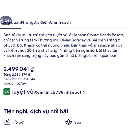
Sands
Resort
ước
Tiếp
24+
Tổng quan
Phòng
Địa điểm
Chính sách
Bạn sẽ được lưu trú tại vị trí tuyệt vời ở Henann Crystal Sands Resort,
chỉ cách Trung tâm Thương mại DMall Boracay và Bãi biển Trắng 5
phút đi bộ. Khách có thể nuông chiều bản thân với massage tại spa
và kiếm chút đồ ăn ở nhà hàng. Những tiện nghi nổi bật khác tại
khách sạn sang trọng này bao gồm 2 hồ bơi ngoài trời, quán bar
cạnh hồ bơi và trung tâm thể thao. Du khách khen ngợi về nhân viên
nhiệt tình.
Giá
2.499.041 ₫
hiện
Tổng 2.936.379 ₫
tại
bao gồm thuế & phí
Ngoại thất
là
06/09 - 07/09
2.499.041 ₫
Nhận
Tuyệt vời
9,0
Xem tất cả 798 nhận xét
9,0 trên 10,
xét
Tiện nghi, dịch vụ nổi bật
Hồ bơi
Spa