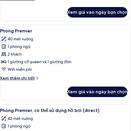
tiết
khác
Xem giá vào ngày bạn chọn
của
Phòng
Deluxe
Xem
Phòng Premier | Két bảo mật tại phòn
6
Phòng Premier
tất
40 mét vuông
cả
1 phòng ngủ
ảnh
Phòng
2 khách
Premier
1 giường cỡ queen và 1 giường đơn
Wifi miễn phí
Chi
Xem thêm chi tiết
tiết
khác
Xem giá vào ngày bạn chọn
của
Phòng
Premier
Xem
Phòng Premier, có thể sử dụng hồ bơi 
7
Phòng Premier, có thể sử dụng hồ bơi (direct)
tất
42 mét vuông
cả
1 phòng ngủ
ảnh