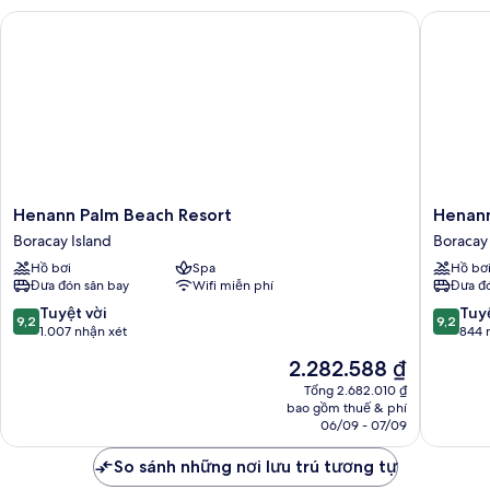
Henann Palm Beach Resort
Henann P
Henann
Henann
Henann Palm Beach Resort
Henann
Palm
Prime
Boracay Island
Boracay 
Beach
Beach
Hồ bơi
Spa
Hồ bơ
Resort
Resort
Đưa đón sân bay
Wifi miễn phí
Đưa đó
Boracay
Boracay
Island
Island
9.2
9.2
Tuyệt vời
Tuyệ
9,2
9,2
trên
trên
1.007 nhận xét
844 
10,
10,
Giá
2.282.588 ₫
Tuyệt
Tuyệt
hiện
vời,
vời,
Tổng 2.682.010 ₫
tại
bao gồm thuế & phí
1.007
844
là
06/09 - 07/09
nhận
nhận
2.282.588 ₫
xét
xét
So sánh những nơi lưu trú tương tự