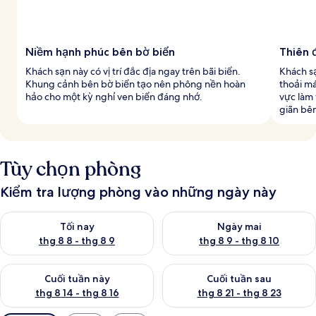
Niềm hạnh phúc bên bờ biển
Thiên 
Khách sạn này có vị trí đắc địa ngay trên bãi biển.
Khách sạ
Khung cảnh bên bờ biển tạo nên phông nền hoàn
thoải m
hảo cho một kỳ nghỉ ven biển đáng nhớ.
vực làm 
giãn bên
Tùy chọn phòng
Kiểm tra lượng phòng vào những ngày này
Kiểm tra lượng phòng tối nay từ thg 8 8 - thg 8 9
Kiểm tra lượng phòng ngày mai
Tối nay
Ngày mai
thg 8 8 - thg 8 9
thg 8 9 - thg 8 10
Kiểm tra lượng phòng cuối tuần này từ thg 8 14 - thg 8 16
Kiểm tra lượng phòng cuối tuần
Cuối tuần này
Cuối tuần sau
thg 8 14 - thg 8 16
thg 8 21 - thg 8 23