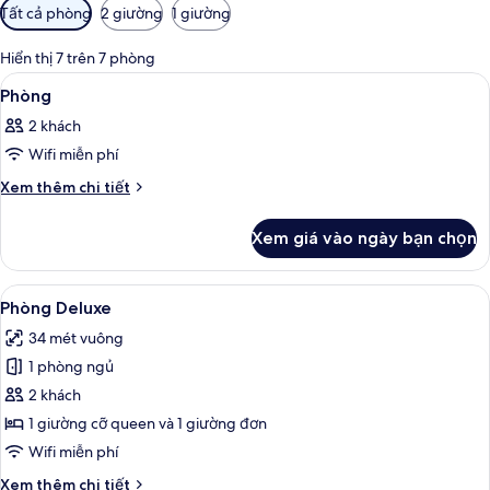
Bộ
Tất cả phòng
2 giường
1 giường
lọc
có
Hiển thị 7 trên 7 phòng
thể
Xem
Khu sảnh
8
Phòng
dùng
tất
để
2 khách
cả
lọc
Wifi miễn phí
ảnh
tìm
Phòng
Chi
Xem thêm chi tiết
phòng
tiết
khác
Xem giá vào ngày bạn chọn
của
Phòng
Xem
Phòng Deluxe | Két bảo mật tại phòng
6
Phòng Deluxe
tất
34 mét vuông
cả
1 phòng ngủ
ảnh
Phòng
2 khách
Deluxe
1 giường cỡ queen và 1 giường đơn
Wifi miễn phí
Chi
Xem thêm chi tiết