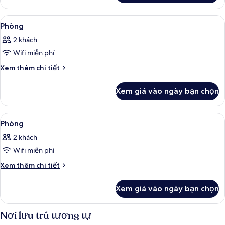
Phòng
Premier,
Xem
Khu sảnh
7
quang
Phòng
tất
cảnh
2 khách
biển
cả
Wifi miễn phí
ảnh
Phòng
Chi
Xem thêm chi tiết
tiết
khác
Xem giá vào ngày bạn chọn
của
Phòng
Xem
Khu sảnh
6
Phòng
tất
2 khách
cả
Wifi miễn phí
ảnh
Phòng
Chi
Xem thêm chi tiết
tiết
khác
Xem giá vào ngày bạn chọn
của
Phòng
Nơi lưu trú tương tự