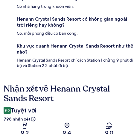
Có nhà hàng trong khuôn viên.
Henann Crystal Sands Resort có không gian ngoài
trời riêng hay không?
Có, mỗi phòng đều có ban công.
Khu vực quanh Henann Crystal Sands Resort như thế
nào?
Henann Crystal Sands Resort chỉ cách Station 1 chừng 9 phút đi
bộ và Station 2 2 phút đi bộ.
Nhận xét về Henann Crystal
Nhận
xét
Sands Resort
Tuyệt vời
9,0
798 nhận xét
9,2
9,4
9,0