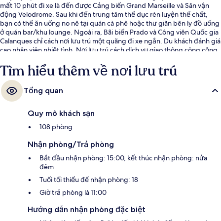
mất 10 phút đi xe là đến được Cảng biển Grand Marseille và Sân vận
động Velodrome. Sau khi đến trung tâm thể dục rèn luyện thể chất,
bạn có thể ăn uống no nê tại quán cà phê hoặc thư giãn bên ly đồ uống
ở quán bar/khu lounge. Ngoài ra, Bãi biển Prado và Công viên Quốc gia
Calanques chỉ cách nơi lưu trú một quãng đi xe ngắn. Du khách đánh giá
cao nhân viên nhiệt tình. Nơi lưu trú cách dịch vụ giao thông công cộng
chỉ một quãng đi bộ ngắn: cách Ga metro Colbert vài bước chân và Ga
Tìm hiểu thêm về nơi lưu trú
Jules Guesde 3 phút.
Tổng quan
Quy mô khách sạn
108 phòng
Nhận phòng/Trả phòng
Bắt đầu nhận phòng: 15:00, kết thúc nhận phòng: nửa
đêm
Tuổi tối thiểu để nhận phòng: 18
Giờ trả phòng là 11:00
Hướng dẫn nhận phòng đặc biệt