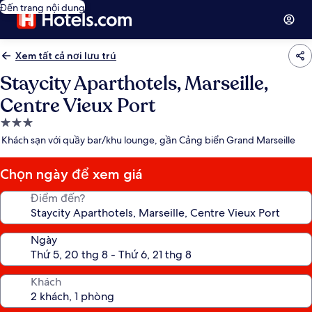
Đến trang nội dung
Xem tất cả nơi lưu trú
Staycity Aparthotels, Marseille,
Centre Vieux Port
Nơi
lưu
Khách sạn với quầy bar/khu lounge, gần Cảng biển Grand Marseille
trú
3.0
Chọn ngày để xem giá
sao
Điểm đến?
Ngày
Khách