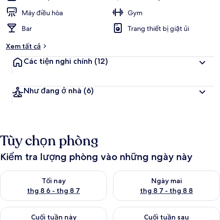
Máy điều hòa
Gym
Bar
Trang thiết bị giặt ủi
Xem tất cả
Các tiện nghi chính
(12)
Như đang ở nhà
(6)
Tùy chọn phòng
Kiểm tra lượng phòng vào những ngày này
Kiểm tra lượng phòng tối nay từ thg 8 6 - thg 8 7
Kiểm tra lượng phòng ngày mai
Tối nay
Ngày mai
thg 8 6 - thg 8 7
thg 8 7 - thg 8 8
Kiểm tra lượng phòng cuối tuần này từ thg 8 7 - thg 8 9
Kiểm tra lượng phòng cuối tuần
Cuối tuần này
Cuối tuần sau