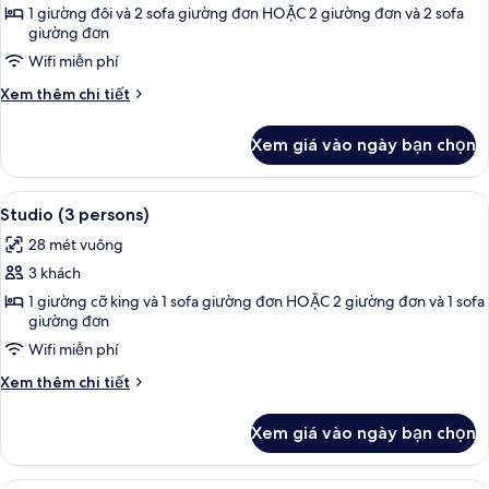
Căn
1 giường đôi và 2 sofa giường đơn HOẶC 2 giường đơn và 2 sofa
giường đơn
hộ,
Wifi miễn phí
1
phòng
Chi
Xem thêm chi tiết
ngủ
tiết
khác
Xem giá vào ngày bạn chọn
của
Căn
hộ,
Xem
Bàn, khu vực làm việc phù hợp cho lap
11
1
Studio (3 persons)
tất
phòng
28 mét vuông
ngủ
cả
3 khách
ảnh
Studio
1 giường cỡ king và 1 sofa giường đơn HOẶC 2 giường đơn và 1 sofa
giường đơn
(3
Wifi miễn phí
persons)
Chi
Xem thêm chi tiết
tiết
khác
Xem giá vào ngày bạn chọn
của
Studio
(3
Căn hộ, phù hợp cho người khuyết tật