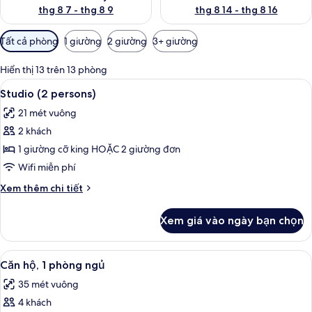
thg 8 7 - thg 8 9
thg 8 14 - thg 8 16
Bộ
Tất cả phòng
1 giường
2 giường
3+ giường
lọc
có
Hiển thị 13 trên 13 phòng
thể
Xem
Bàn, khu vực làm việc phù hợp cho lap
8
Studio (2 persons)
dùng
tất
để
21 mét vuông
cả
lọc
2 khách
ảnh
tìm
Studio
1 giường cỡ king HOẶC 2 giường đơn
phòng
(2
Wifi miễn phí
persons)
Chi
Xem thêm chi tiết
tiết
khác
Xem giá vào ngày bạn chọn
của
Studio
(2
Xem
Căn hộ, 1 phòng ngủ | Bàn, khu vực là
12
persons)
Căn hộ, 1 phòng ngủ
tất
35 mét vuông
cả
4 khách
ảnh