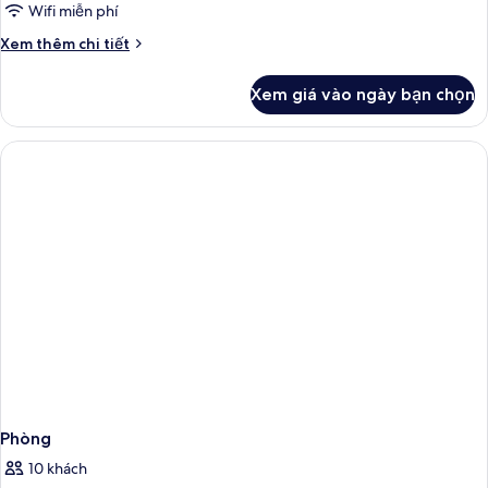
Wifi miễn phí
Chi
Xem thêm chi tiết
tiết
khác
Xem giá vào ngày bạn chọn
của
Phòng
Phòng
10 khách