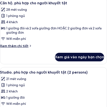
Xem
18
persons)
Căn hộ, phù hợp cho người khuyết tật
tất
28 mét vuông
cả
1 phòng ngủ
ảnh
Căn
4 khách
hộ,
1 giường đôi và 2 sofa giường đơn HOẶC 2 giường đơn và 2 sofa
giường đơn
phù
hợp
Wifi miễn phí
cho
Chi
Xem thêm chi tiết
người
tiết
khác
khuyết
Xem giá vào ngày bạn chọn
của
tật
Căn
hộ,
Xem
Studio, phù hợp cho người khuyết tật 
10
phù
Studio, phù hợp cho người khuyết tật (2 persons)
tất
hợp
21 mét vuông
cho
cả
người
1 phòng ngủ
ảnh
khuyết
Studio,
2 khách
tật
phù
1 giường đôi
hợp
Wifi miễn phí