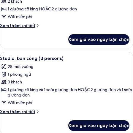
Studio,
2 khách
(3
ban
persons)
1 giường cỡ king HOẶC 2 giường đơn
công
Wifi miễn phí
(2
Chi
Xem thêm chi tiết
persons)
tiết
khác
Xem giá vào ngày bạn chọn
của
Studio,
ban
Xem
Studio, ban công (3 persons) | Bàn, k
30
công
Studio, ban công (3 persons)
tất
(2
28 mét vuông
persons)
cả
1 phòng ngủ
ảnh
Studio,
3 khách
ban
1 giường cỡ king và 1 sofa giường đơn HOẶC 2 giường đơn và 1 sofa
giường đơn
công
(3
Wifi miễn phí
persons)
Chi
Xem thêm chi tiết
tiết
khác
Xem giá vào ngày bạn chọn
của
Studio,