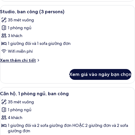
ban
Xem
Bàn, khu vực làm việc phù hợp cho lap
11
công
Studio, ban công (3 persons)
tất
(3
35 mét vuông
persons)
cả
1 phòng ngủ
ảnh
Studio,
3 khách
ban
1 giường đôi và 1 sofa giường đơn
công
Wifi miễn phí
(3
Chi
Xem thêm chi tiết
persons)
tiết
khác
Xem giá vào ngày bạn chọn
của
Studio,
ban
Xem
Căn hộ, 1 phòng ngủ, ban công | Bàn, 
11
công
Căn hộ, 1 phòng ngủ, ban công
tất
(3
35 mét vuông
persons)
cả
1 phòng ngủ
ảnh
Căn
4 khách
hộ,
1 giường đôi và 2 sofa giường đơn HOẶC 2 giường đơn và 2 sofa
giường đơn
1