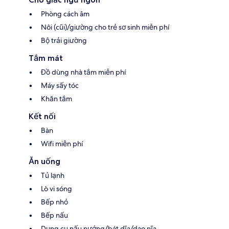
Phòng cách âm
Nôi (cũi)/giường cho trẻ sơ sinh miễn phí
Bộ trải giường
Tắm mát
Đồ dùng nhà tắm miễn phí
Máy sấy tóc
Khăn tắm
Kết nối
Bàn
Wifi miễn phí
Ăn uống
Tủ lạnh
Lò vi sóng
Bếp nhỏ
Bếp nấu
Dụng cụ nấu nướng/bát dĩa/dao nĩa