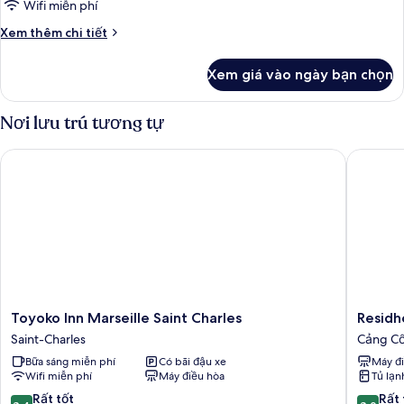
Wifi miễn phí
Chi
Xem thêm chi tiết
tiết
khác
Xem giá vào ngày bạn chọn
của
Phòng
Nơi lưu trú tương tự
Toyoko Inn Marseille Saint Charles
Residhot
Toyoko
Residhot
Toyoko Inn Marseille Saint Charles
Residh
Inn
Vieux
Saint-Charles
Cảng Cổ
Marseille
Port
Bữa sáng miễn phí
Có bãi đậu xe
Máy đ
Saint
Cảng
Wifi miễn phí
Máy điều hòa
Tủ lạn
Charles
Cổ
Saint-
Marseill
8.4
8.0
Rất tốt
Rất 