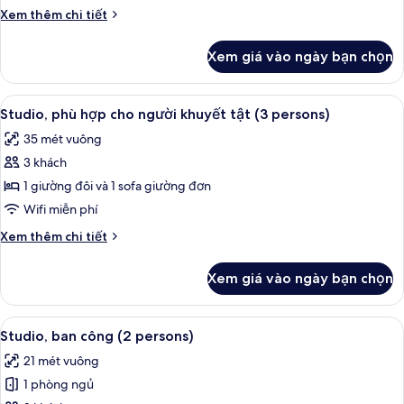
cho
Chi
Xem thêm chi tiết
người
tiết
khuyết
khác
Xem giá vào ngày bạn chọn
của
tật
Studio,
(2
phù
Xem
Bàn, khu vực làm việc phù hợp cho lap
persons)
8
hợp
Studio, phù hợp cho người khuyết tật (3 persons)
tất
cho
35 mét vuông
người
cả
khuyết
3 khách
ảnh
tật
Studio,
1 giường đôi và 1 sofa giường đơn
(2
phù
persons)
Wifi miễn phí
hợp
Chi
Xem thêm chi tiết
cho
tiết
người
khác
Xem giá vào ngày bạn chọn
của
khuyết
Studio,
tật
phù
Xem
Bàn, khu vực làm việc phù hợp cho lap
(3
13
hợp
Studio, ban công (2 persons)
tất
cho
persons)
21 mét vuông
người
cả
khuyết
1 phòng ngủ
ảnh
tật