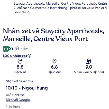
Staycity Aparthotels, Marseille, Centre Vieux Port thuộc Quận
2, chỉ cách Ga metro Colbert chừng 1 phút đi bộ và Le Panier 9
phút đi bộ.
Nhận xét về Staycity Aparthotels,
Nhận
xét
Marseille, Centre Vieux Port
Xuất sắc
8,8
1.004 nhận xét
8,8
6,8
9,0
Sạch sẽ
Địa điểm
Nhân viên & dịch vụ
Nhận
Nhận xét đã xác thực
xét
10/10 - Ngoại hạng
01/08/2026
Dịch với Google
Très bien