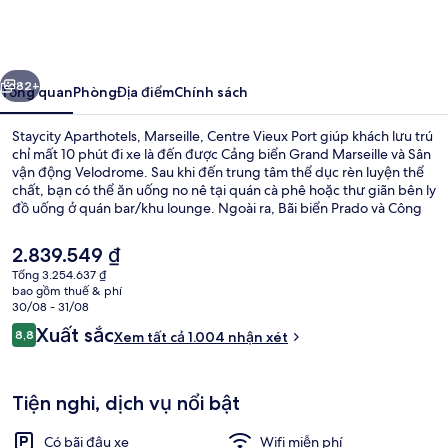
Aparthotels,
Marseille,
Centre
ước
Tiếp
Vieux
82+
Tổng quan
Phòng
Địa điểm
Chính sách
Port
Staycity Aparthotels, Marseille, Centre Vieux Port giúp khách lưu trú
chỉ mất 10 phút đi xe là đến được Cảng biển Grand Marseille và Sân
vận động Velodrome. Sau khi đến trung tâm thể dục rèn luyện thể
chất, bạn có thể ăn uống no nê tại quán cà phê hoặc thư giãn bên ly
đồ uống ở quán bar/khu lounge. Ngoài ra, Bãi biển Prado và Công
viên Quốc gia Calanques chỉ cách nơi lưu trú một quãng đi xe ngắn.
Du khách đánh giá cao nhân viên nhiệt tình. Nơi lưu trú cách dịch vụ
Giá
2.839.549 ₫
giao thông công cộng chỉ một quãng đi bộ ngắn: cách Ga metro
hiện
Tổng 3.254.637 ₫
Colbert vài bước chân và Ga Jules Guesde 3 phút.
tại
bao gồm thuế & phí
Mặt tiền nơi lưu trú
là
30/08 - 31/08
2.839.549 ₫
Nhận
Xuất sắc
8,8
Xem tất cả 1.004 nhận xét
8,8 trên 10,
xét
Tiện nghi, dịch vụ nổi bật
Có bãi đậu xe
Wifi miễn phí