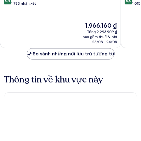
8,4
8,0
Charles
trên
trên
1.783 nhận xét
1.015
10,
10,
Rất
Rất
tốt,
tốt,
Giá
1.966.160 ₫
1.783
1.015
hiện
nhận
nhận
Tổng 2.293.909 ₫
tại
bao gồm thuế & phí
xét
xét
là
23/08 - 24/08
1.966.160 ₫
So sánh những nơi lưu trú tương tự
Thông tin về khu vực này