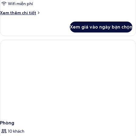
phòng
Wifi miễn phí
ngủ,
Chi
Xem thêm chi tiết
ban
tiết
khác
công
Xem giá vào ngày bạn chọn
của
Căn
hộ,
1
phòng
ngủ,
ban
công
Phòng
10 khách