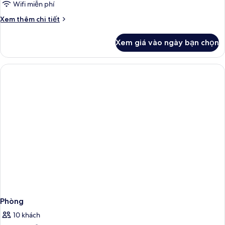
Wifi miễn phí
Chi
Xem thêm chi tiết
tiết
khác
Xem giá vào ngày bạn chọn
của
Phòng
Phòng
10 khách