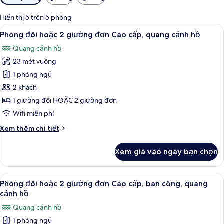
lọc
có
Hiển thị 5 trên 5 phòng
thể
Xem
Phòng đôi hoặc 2 giường đơn Cao cấp,
2
Phòng đôi hoặc 2 giường đơn Cao cấp, quang cảnh hồ
dùng
tất
để
Quang cảnh hồ
cả
lọc
23 mét vuông
ảnh
tìm
Phòng
1 phòng ngủ
phòng
đôi
2 khách
hoặc
1 giường đôi HOẶC 2 giường đơn
2
Wifi miễn phí
giường
Chi
Xem thêm chi tiết
đơn
tiết
Cao
khác
Xem giá vào ngày bạn chọn
cấp,
của
Phòng
quang
đôi
Xem
Minibar, két bảo mật tại phòng, bàn, 
cảnh
1
hoặc
Phòng đôi hoặc 2 giường đơn Cao cấp, ban công, quang
tất
hồ
2
cảnh hồ
giường
cả
Quang cảnh hồ
đơn
ảnh
Cao
1 phòng ngủ