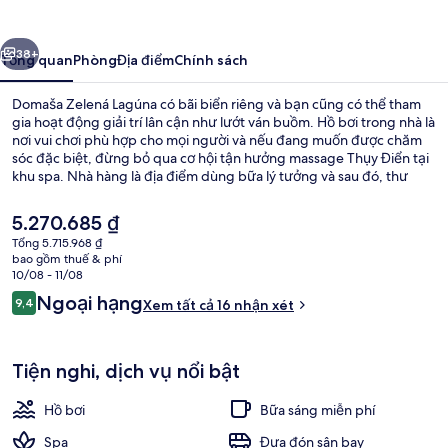
Lagúna
ước
Tiếp
38+
Tổng quan
Phòng
Địa điểm
Chính sách
Domaša Zelená Lagúna có bãi biển riêng và bạn cũng có thể tham
gia hoạt động giải trí lân cận như lướt ván buồm. Hồ bơi trong nhà là
nơi vui chơi phù hợp cho mọi người và nếu đang muốn được chăm
sóc đặc biệt, đừng bỏ qua cơ hội tận hưởng massage Thụy Điển tại
khu spa. Nhà hàng là địa điểm dùng bữa lý tưởng và sau đó, thư
giãn bên những ly giải khát tại bar chuyên về rượu vang. Các tiện
nghi khác bao gồm câu lạc bộ trẻ em miễn phí, câu lạc bộ sức khỏe
Giá
5.270.685 ₫
và trung tâm thể thao phục vụ 24 giờ.
hiện
Tổng 5.715.968 ₫
tại
bao gồm thuế & phí
Hiên
là
10/08 - 11/08
5.270.685 ₫
Nhận
Ngoại hạng
9,4
Xem tất cả 16 nhận xét
9,4 trên 10,
xét
Tiện nghi, dịch vụ nổi bật
Hồ bơi
Bữa sáng miễn phí
Spa
Đưa đón sân bay