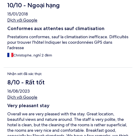
10/10 - Ngoại hạng
15/01/2018
Dịch với Google
Conformes aux attentes sauf climatisation
Prestations conformes, sauf la climatisation inefficace. Difficultés
pour trouver l'hôtel Indiquer les coordonnées GPS dans
l'adresse
Christophe, nghỉ 2 đêm
Nhận xét đã xác thực
8/10 - Rất tốt
16/08/2023
Dịch với Google
Very pleasant stay
Overall we are very pleased with the stay. Great location,
beautiful views and nature around. The staff is very polite, the
hotel is clean, but the cleaning of the rooms is rather superficial,
the rooms are very nice and comfortable. Breakfast good,
especially by Slovak standards. We have a few remarks: we think