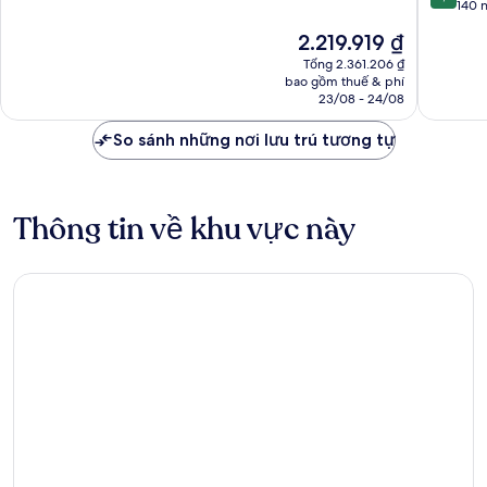
trên
140 
10,
10,
Tuyệt
Giá
2.219.919 ₫
Xuất
vời,
hiện
sắc,
Tổng 2.361.206 ₫
57
tại
bao gồm thuế & phí
140
nhận
là
23/08 - 24/08
nhận
xét
2.219.919 ₫
xét
So sánh những nơi lưu trú tương tự
Thông tin về khu vực này