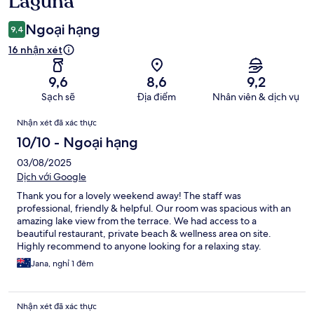
Lagúna
Ngoại hạng
9,4
16 nhận xét
9,6
8,6
9,2
Sạch sẽ
Địa điểm
Nhân viên & dịch vụ
Nhận
Nhận xét đã xác thực
xét
10/10 - Ngoại hạng
03/08/2025
Dịch với Google
Thank you for a lovely weekend away! The staff was
professional, friendly & helpful. Our room was spacious with an
amazing lake view from the terrace. We had access to a
beautiful restaurant, private beach & wellness area on site.
Highly recommend to anyone looking for a relaxing stay.
Jana, nghỉ 1 đêm
Nhận xét đã xác thực