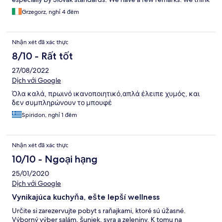
it's better to raise the price slightly than to charge extra for the
Grzegorz, nghỉ 4 đêm
entrance to the wellness. Wellness a bit too dark - I understand
the mood issues, but too dark - it was difficult to find the steps
to the jacuzzi. The a la carte food could have been better but
Nhận xét đã xác thực
the service was absolutely professional and courteous.
Unfortunately, the elderly may encounter difficulties: quite a lot
8/10 - Rất tốt
of stairs, which are sometimes unavoidable. But to sum up -
27/08/2022
great stay - thank you.
Dịch với Google
Όλα καλά, πρωινό ικανοποιητικό,απλά έλειπε χυμός, και
δεν συμπληρώνουν το μπουφέ
Spiridon, nghỉ 1 đêm
Nhận xét đã xác thực
10/10 - Ngoại hạng
25/01/2020
Dịch với Google
Vynikajúca kuchyňa, ešte lepší wellness
Určite si zarezervujte pobyt s raňajkami, ktoré sú úžasné.
Výborný výber salám, šuniek, syra a zeleniny. K tomu na