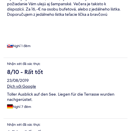
požiadanie Vám ulejú aj šampanské. Večera je takisto k
dispozícii. Za 16,-€ na osobu bufetová, alebo z jedálneho lístka.
Doporučujem z jedálneho lístka teľacie líčka a bravčovú
panenku. Fakt to stálo za to. Porcia sa zdala malá, ale ten
kulinársky zážitok fakt zasýti. Keďže som mal so ženou výročie,
dopriali sme si "zlatú tečku" v podobe dezertov. A to horkú
čokoládu a domašanský rez. Predlžený víkend spĺnil naše
očakávania. A ešte čosi. Personál sa chová profesionálne, človek
sa cíti ako "pán"! Tak dovidenia za rok;-)
Nghỉ 1 đêm
Nhận xét đã xác thực
8/10 - Rất tốt
23/08/2019
Dịch với Google
Toller Ausblick auf den See. Liegen für die Terrasse wurden
nachgerüstet.
Nghỉ 7 đêm
Nhận xét đã xác thực