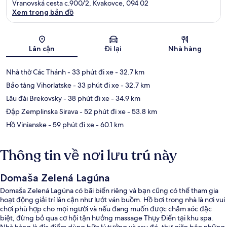
Vranovská cesta c.900/2, Kvakovce, 094 02
Xem trong bản đồ
Bản đồ
Lân cận
Đi lại
Nhà hàng
Nhà thờ Các Thánh
- 33 phút đi xe
- 32.7 km
Bảo tàng Vihorlatske
- 33 phút đi xe
- 32.7 km
Lâu đài Brekovsky
- 38 phút đi xe
- 34.9 km
Đập Zemplinska Sirava
- 52 phút đi xe
- 53.8 km
Hồ Vinianske
- 59 phút đi xe
- 60.1 km
Thông tin về nơi lưu trú này
Domaša Zelená Lagúna
Domaša Zelená Lagúna có bãi biển riêng và bạn cũng có thể tham gia
hoạt động giải trí lân cận như lướt ván buồm. Hồ bơi trong nhà là nơi vui
chơi phù hợp cho mọi người và nếu đang muốn được chăm sóc đặc
biệt, đừng bỏ qua cơ hội tận hưởng massage Thụy Điển tại khu spa.
Nhà hàng là địa điểm dùng bữa lý tưởng và sau đó, thư giãn bên những