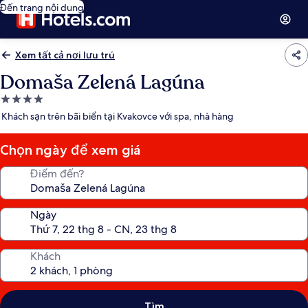
Đến trang nội dung
Xem tất cả nơi lưu trú
Domaša Zelená Lagúna
Nơi
lưu
Khách sạn trên bãi biển tại Kvakovce với spa, nhà hàng
trú
4.0
Chọn ngày để xem giá
sao
Điểm đến?
Ngày
Khách
Tìm