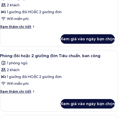
Phòng
cấp,
2 khách
đôi
quang
cảnh
hoặc
1 giường đôi HOẶC 2 giường đơn
hồ
2
Wifi miễn phí
giường
Chi
Xem thêm chi tiết
đơn
tiết
Cao
khác
Xem giá vào ngày bạn chọn
của
cấp,
Phòng
ban
đôi
Xem
Phòng đôi hoặc 2 giường đơn Tiêu chu
công,
4
hoặc
Phòng đôi hoặc 2 giường đơn Tiêu chuẩn, ban công
tất
2
quang
1 phòng ngủ
giường
cả
cảnh
đơn
2 khách
ảnh
hồ
Cao
Phòng
1 giường đôi HOẶC 2 giường đơn
cấp,
đôi
ban
Wifi miễn phí
công,
hoặc
Chi
Xem thêm chi tiết
quang
2
tiết
cảnh
giường
khác
hồ
Xem giá vào ngày bạn chọn
của
đơn
Phòng
Tiêu
đôi
Xem
Phòng đôi hoặc 2 giường đơn Superior