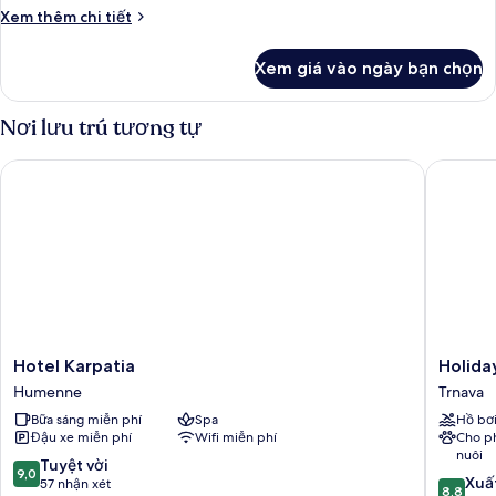
phòng
hồ
Chi
Xem thêm chi tiết
ngủ,
tiết
ban
khác
Xem giá vào ngày bạn chọn
của
công,
Căn
quang
hộ,
Nơi lưu trú tương tự
cảnh
1
hồ
phòng
Hotel Karpatia
Holiday 
ngủ,
ban
công,
quang
cảnh
hồ
Hotel
Holiday
Hotel Karpatia
Holida
Karpatia
Inn
Humenne
Trnava
Humenne
Trnava
Bữa sáng miễn phí
Spa
Hồ bơ
by
Đậu xe miễn phí
Wifi miễn phí
Cho p
IHG
nuôi
Trnava
9.0
Tuyệt vời
9,0
8.8
Xuấ
trên
57 nhận xét
8,8