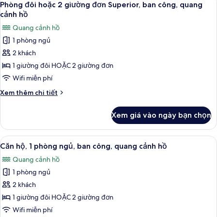
chuẩn,
3
hoặc
Phòng đôi hoặc 2 giường đơn Superior, ban công, quang
tất
2
ban
cảnh hồ
giường
cả
công
Quang cảnh hồ
đơn
ảnh
Tiêu
1 phòng ngủ
Phòng
chuẩn,
2 khách
đôi
ban
công
hoặc
1 giường đôi HOẶC 2 giường đơn
2
Wifi miễn phí
giường
Chi
Xem thêm chi tiết
đơn
tiết
Superior,
khác
Xem giá vào ngày bạn chọn
của
ban
Phòng
công,
đôi
Xem
Căn hộ, 1 phòng ngủ, ban công, quang
quang
4
hoặc
Căn hộ, 1 phòng ngủ, ban công, quang cảnh hồ
tất
2
cảnh
Quang cảnh hồ
giường
cả
hồ
đơn
1 phòng ngủ
ảnh
Superior,
Căn
2 khách
ban
hộ,
công,
1 giường đôi HOẶC 2 giường đơn
quang
1
Wifi miễn phí
cảnh