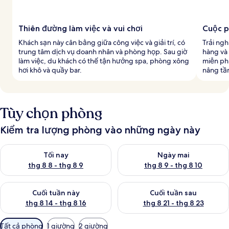
Thiên đường làm việc và vui chơi
Cuộc p
Khách sạn này cân bằng giữa công việc và giải trí, có
Trải ngh
trung tâm dịch vụ doanh nhân và phòng họp. Sau giờ
hàng và
làm việc, du khách có thể tận hưởng spa, phòng xông
miễn ph
hơi khô và quầy bar.
nâng tầ
Tùy chọn phòng
Kiểm tra lượng phòng vào những ngày này
Kiểm tra lượng phòng tối nay từ thg 8 8 - thg 8 9
Kiểm tra lượng phòng ngày mai
Tối nay
Ngày mai
thg 8 8 - thg 8 9
thg 8 9 - thg 8 10
Kiểm tra lượng phòng cuối tuần này từ thg 8 14 - thg 8 16
Kiểm tra lượng phòng cuối tuần
Cuối tuần này
Cuối tuần sau
thg 8 14 - thg 8 16
thg 8 21 - thg 8 23
Bộ
Tất cả phòng
1 giường
2 giường