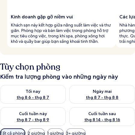
Kinh doanh gặp gỡ niềm vui
Các lự
Khách sạn này kết hợp giữa năng suất làm việc và thư
Nhà hàn
giãn. Phòng họp và bàn làm việc trong phòng hỗ trợ
phương 
mục tiêu công việc, trong khi spa, phòng xông hơi
thực. Qu
khô và quầy bar giúp bạn sảng khoái tinh thần.
trải ng
Tùy chọn phòng
Kiểm tra lượng phòng vào những ngày này
Kiểm tra lượng phòng tối nay từ thg 8 6 - thg 8 7
Kiểm tra lượng phòng ngày mai
Tối nay
Ngày mai
thg 8 6 - thg 8 7
thg 8 7 - thg 8 8
Kiểm tra lượng phòng cuối tuần này từ thg 8 7 - thg 8 9
Kiểm tra lượng phòng cuối tuần
Cuối tuần này
Cuối tuần sau
thg 8 7 - thg 8 9
thg 8 14 - thg 8 16
Bộ
Tất cả phòng
2 giường
1 giường
3+ giường