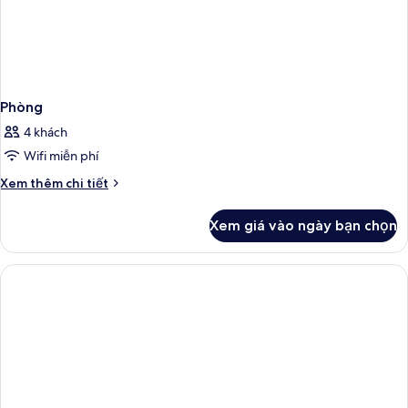
Phòng
4 khách
Wifi miễn phí
Chi
Xem thêm chi tiết
tiết
khác
Xem giá vào ngày bạn chọn
của
Phòng