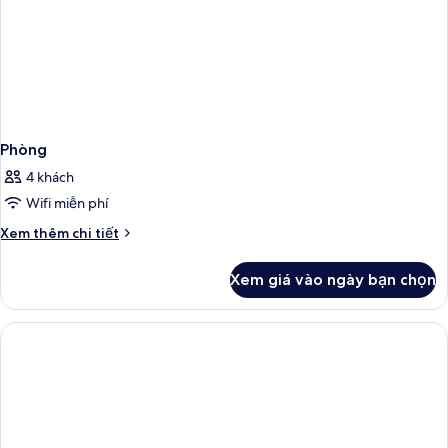
Phòng
4 khách
Wifi miễn phí
Chi
Xem thêm chi tiết
tiết
khác
Xem giá vào ngày bạn chọn
của
Phòng