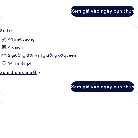
tiết
khác
Xem giá vào ngày bạn chọn
của
Phòng
Xem
Minibar, két bảo mật tại phòng, bàn,
2
Suite
tất
44 mét vuông
cả
4 khách
ảnh
Suite
2 giường đơn và 1 giường cỡ queen
Wifi miễn phí
Chi
Xem thêm chi tiết
tiết
khác
Xem giá vào ngày bạn chọn
của
Suite