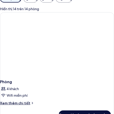
lọc
có
Hiển thị 14 trên 14 phòng
thể
dùng
để
lọc
tìm
phòng
Phòng
4 khách
Wifi miễn phí
Chi
Xem thêm chi tiết
tiết
khác