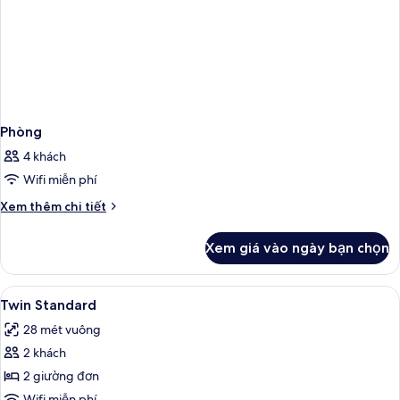
Phòng
4 khách
Wifi miễn phí
Chi
Xem thêm chi tiết
tiết
khác
Xem giá vào ngày bạn chọn
của
Phòng
Xem
Minibar, két bảo mật tại phòng, bàn,
4
Twin Standard
tất
28 mét vuông
cả
2 khách
ảnh
Twin
2 giường đơn
Standard
Wifi miễn phí