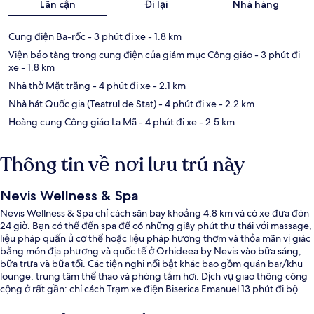
Lân cận
Đi lại
Nhà hàng
Cung điện Ba-rốc
- 3 phút đi xe
- 1.8 km
Viện bảo tàng trong cung điện của giám mục Công giáo
- 3 phút đi
xe
- 1.8 km
Nhà thờ Mặt trăng
- 4 phút đi xe
- 2.1 km
Nhà hát Quốc gia (Teatrul de Stat)
- 4 phút đi xe
- 2.2 km
Hoàng cung Công giáo La Mã
- 4 phút đi xe
- 2.5 km
Thông tin về nơi lưu trú này
Nevis Wellness & Spa
Nevis Wellness & Spa chỉ cách sân bay khoảng 4,8 km và có xe đưa đón
24 giờ. Bạn có thể đến spa để có những giây phút thư thái với massage,
liệu pháp quấn ủ cơ thể hoặc liệu pháp hương thơm và thỏa mãn vị giác
bằng món địa phương và quốc tế ở Orhideea by Nevis vào bữa sáng,
bữa trưa và bữa tối. Các tiện nghi nổi bật khác bao gồm quán bar/khu
lounge, trung tâm thể thao và phòng tắm hơi. Dịch vụ giao thông công
cộng ở rất gần: chỉ cách Trạm xe điện Biserica Emanuel 13 phút đi bộ.