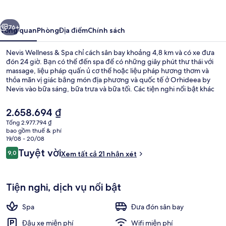
&
Spa
ước
Tiếp
76+
Tổng quan
Phòng
Địa điểm
Chính sách
Nevis Wellness & Spa chỉ cách sân bay khoảng 4,8 km và có xe đưa
đón 24 giờ. Bạn có thể đến spa để có những giây phút thư thái với
massage, liệu pháp quấn ủ cơ thể hoặc liệu pháp hương thơm và
thỏa mãn vị giác bằng món địa phương và quốc tế ở Orhideea by
Nevis vào bữa sáng, bữa trưa và bữa tối. Các tiện nghi nổi bật khác
bao gồm quán bar/khu lounge, trung tâm thể thao và phòng tắm
hơi. Dịch vụ giao thông công cộng ở rất gần: chỉ cách Trạm xe điện
Giá
2.658.694 ₫
Biserica Emanuel 13 phút đi bộ.
hiện
Tổng 2.977.794 ₫
tại
bao gồm thuế & phí
Minibar, két bảo mật tại phòng, bàn,
là
19/08 - 20/08
2.658.694 ₫
Nhận
Tuyệt vời
9,0
Xem tất cả 21 nhận xét
9,0 trên 10,
xét
Tiện nghi, dịch vụ nổi bật
Spa
Đưa đón sân bay
Đậu xe miễn phí
Wifi miễn phí