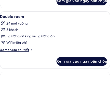
Xem giá vào ngày bạn chọn
của
Phòng
Xem
Minibar, két bảo mật tại phòng, bàn,
4
Double room
tất
24 mét vuông
cả
3 khách
ảnh
Double
1 giường cỡ king và 1 giường đôi
room
Wifi miễn phí
Chi
Xem thêm chi tiết
tiết
khác
Xem giá vào ngày bạn chọn
của
Double
room