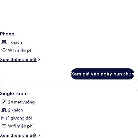
Phòng
1 khách
Wifi miễn phí
Chi
Xem thêm chi tiết
tiết
khác
Xem giá vào ngày bạn chọn
của
Phòng
Xem
Minibar, két bảo mật tại phòng, bàn,
3
Single room
tất
24 mét vuông
cả
2 khách
ảnh
Single
1 giường đôi
room
Wifi miễn phí
Chi
Xem thêm chi tiết