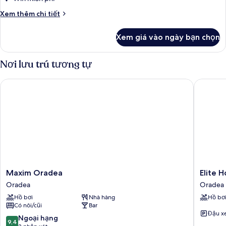
Chi
Xem thêm chi tiết
tiết
khác
Xem giá vào ngày bạn chọn
của
Phòng
Nơi lưu trú tương tự
Maxim Oradea
Elite Ho
Maxim
Elite
Maxim Oradea
Elite 
Oradea
Hotel
Oradea
Oradea
Oradea
Oradea
Hồ bơi
Nhà hàng
Hồ bơ
Oradea
Có nôi/cũi
Bar
Đậu x
9.4
Ngoại hạng
9,4