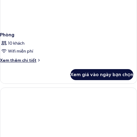
Phòng
10 khách
Wifi miễn phí
Chi
Xem thêm chi tiết
tiết
khác
Xem giá vào ngày bạn chọn
của
Phòng