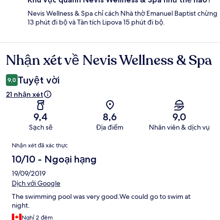
Nevis Wellness & Spa chỉ cách Nhà thờ Emanuel Baptist chừng
13 phút đi bộ và Tàn tích Lipova 15 phút đi bộ.
Nhận xét về Nevis Wellness & Spa
Nhận
xét
Tuyệt vời
9,0
21 nhận xét
9,4
8,6
9,0
Sạch sẽ
Địa điểm
Nhân viên & dịch vụ
Nhận
Nhận xét đã xác thực
xét
10/10 - Ngoại hạng
19/09/2019
Dịch với Google
The swimming pool was very good.We could go to swim at
night.
Nghỉ 2 đêm