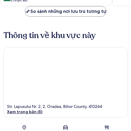
trên
3 nhận xét
10,
Ngoại
So sánh những nơi lưu trú tương tự
hạng,
3
nhận
xét
Thông tin về khu vực này
Str. Lapusului Nr. 2, 2, Oradea, Bihor County, 410264
Xem trong bản đồ
Bản đồ