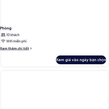
Phòng
10 khách
Wifi miễn phí
Chi
Xem thêm chi tiết
tiết
khác
Xem giá vào ngày bạn chọn
của
Phòng