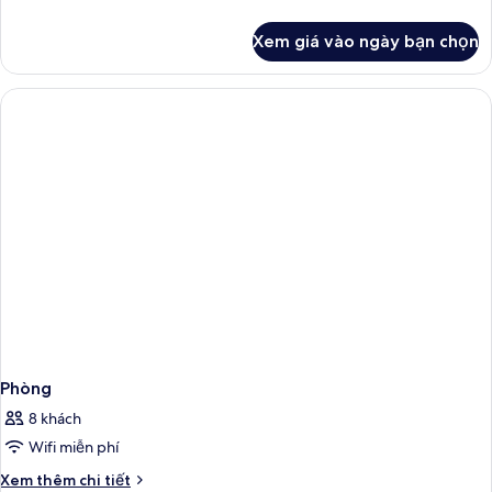
tiết
khác
Xem giá vào ngày bạn chọn
của
Single
room
Phòng
8 khách
Wifi miễn phí
Chi
Xem thêm chi tiết