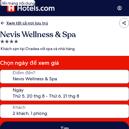
Đến trang nội dung
Xem tất cả nơi lưu trú
Nevis Wellness & Spa
Nơi
lưu
Khách sạn tại Oradea với spa và nhà hàng
trú
4.0
Chọn ngày để xem giá
sao
Điểm đến?
Ngày
Khách
Tìm