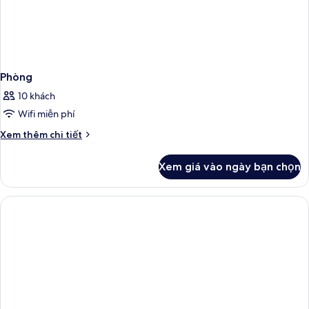
Phòng
10 khách
Wifi miễn phí
Chi
Xem thêm chi tiết
tiết
khác
Xem giá vào ngày bạn chọn
của
Phòng