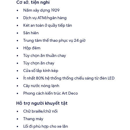
Cơ sở, tiện nghi
Năm xây dựng 1929
Dịch vụ ATM/ngân hàng
Két an toàn ở quầy tiếp tân
Sân hiên
Trung tâm thể thao phục vụ 24 giờ
Hộp đêm
Tùy chọn ăn thuần chay
Tùy chọn ăn chay
Cửa sổ lắp kính kép
Ít nhất 80% hệ thống thống chiếu sáng từ đèn LED
Cây nước nóng lạnh
Phong cách kiến trúc Art Deco
Hỗ trợ người khuyết tật
Chữ braille/chữ nổi
Thang máy
Lối đi phù hợp cho xe lăn