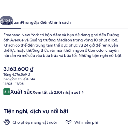
York
ước
Tiếp
104+
Tổng quan
Phòng
Địa điểm
Chính sách
Freehand New York có hộp đêm và bạn dễ dàng ghé đến Đường
5th Avenue và Quảng trường Madison trong vòng 10 phút đi bộ.
Khách có thể đến trung tâm thể dục phục vụ 24 giờ để rèn luyện
thể lực hoặc thưởng thức vài món thơm ngon ở Comodo, chuyên
hải sản và mở cửa vào bữa trưa và bữa tối. Những tiện nghi nổi bật
khác tại khách sạn phong cách kiến trúc Art Deco này bao gồm 3
quán bar/khu lounge, tiệm/cửa hàng đồ ăn nhanh và sân hiên.
Giá
3.163.600 ₫
Khách du lịch thích khoảng cách thuận tiện giữa nơi lưu trú và trạm
hiện
Tổng 4.776.569 ₫
giao thông công cộng, như cách Ga 23 St. (Park Av.) 3 phút và cách
tại
bao gồm thuế & phí
Ga 28 St. (Park Av. S) 6 phút đi bộ.
3 quầy bar/khu lounge, bar ở tầng th
là
16/08 - 17/08
3.163.600 ₫
Nhận
Xuất sắc
8,6
Xem tất cả 2.101 nhận xét
8,6 trên 10,
xét
Tiện nghi, dịch vụ nổi bật
Cho phép mang vật nuôi
Wifi miễn phí