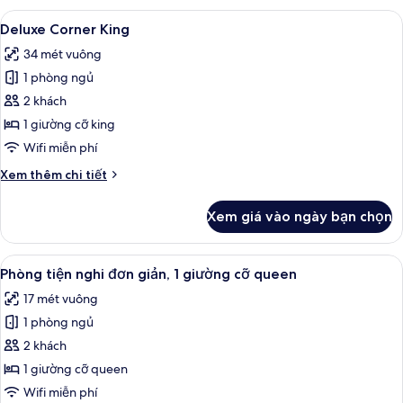
giản
3
Xem
Két bảo mật tại phòng, bàn, bàn ủi/d
5
tiện
Deluxe Corner King
tất
nghi
34 mét vuông
đơn
cả
giản
1 phòng ngủ
ảnh
Deluxe
2 khách
Corner
1 giường cỡ king
King
Wifi miễn phí
Chi
Xem thêm chi tiết
tiết
khác
Xem giá vào ngày bạn chọn
của
Deluxe
Corner
Xem
Két bảo mật tại phòng, bàn, bàn ủi/d
4
King
Phòng tiện nghi đơn giản, 1 giường cỡ queen
tất
17 mét vuông
cả
1 phòng ngủ
ảnh
Phòng
2 khách
tiện
1 giường cỡ queen
nghi
Wifi miễn phí