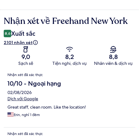
Nhận xét về Freehand New York
Nhận
xét
Xuất sắc
8,6
2.101 nhận xét
9,0
8,2
8,8
Sạch sẽ
Tiện nghi, dịch vụ
Nhân viên & dịch vụ
Nhận
Nhận xét đã xác thực
xét
10/10 - Ngoại hạng
02/08/2026
Dịch với Google
Great staff, clean room. Like the location!
Erin, nghỉ 1 đêm
Nhận xét đã xác thực