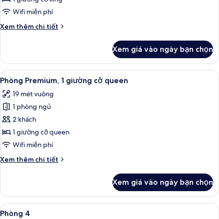
Wifi miễn phí
Chi
Xem thêm chi tiết
tiết
khác
Xem giá vào ngày bạn chọn
của
King
Xem
Két bảo mật tại phòng, bàn, bàn ủi/d
4
Phòng Premium, 1 giường cỡ queen
tất
19 mét vuông
cả
1 phòng ngủ
ảnh
Phòng
2 khách
Premium,
1 giường cỡ queen
1
Wifi miễn phí
giường
Chi
Xem thêm chi tiết
cỡ
tiết
queen
khác
Xem giá vào ngày bạn chọn
của
Phòng
Premium,
Xem
Két bảo mật tại phòng, bàn, bàn ủi/d
4
1
Phòng 4