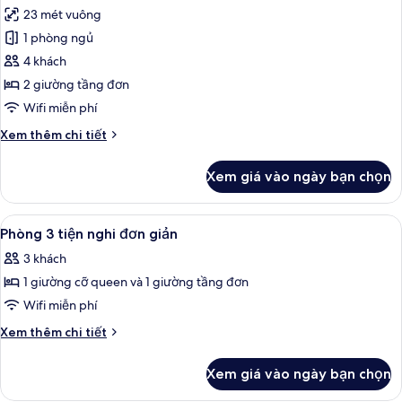
tất
giường
23 mét vuông
cỡ
cả
queen
1 phòng ngủ
ảnh
Phòng
4 khách
4
2 giường tầng đơn
Wifi miễn phí
Chi
Xem thêm chi tiết
tiết
khác
Xem giá vào ngày bạn chọn
của
Phòng
4
Xem
Két bảo mật tại phòng, bàn, bàn ủi/d
7
Phòng 3 tiện nghi đơn giản
tất
3 khách
cả
1 giường cỡ queen và 1 giường tầng đơn
ảnh
Phòng
Wifi miễn phí
3
Chi
Xem thêm chi tiết
tiện
tiết
khác
nghi
Xem giá vào ngày bạn chọn
của
đơn
Phòng