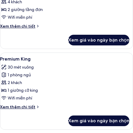
Phòng
4 khách
4
2 giường tầng đơn
Premium
Wifi miễn phí
Chi
Xem thêm chi tiết
tiết
khác
Xem giá vào ngày bạn chọn
của
Phòng
4
Xem
Premium King | Tiện nghi tại phòng
4
Premium
Premium King
tất
30 mét vuông
cả
1 phòng ngủ
ảnh
Premium
2 khách
King
1 giường cỡ king
Wifi miễn phí
Chi
Xem thêm chi tiết
tiết
khác
Xem giá vào ngày bạn chọn
của
Premium