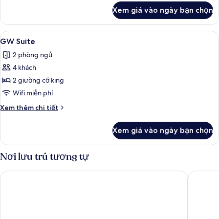
khác
Xem giá vào ngày bạn chọn
của
Phòng
Xem
Buồng tắm vòi sen, đồ dùng nhà tắm đ
5
GW Suite
tất
2 phòng ngủ
cả
4 khách
ảnh
GW
2 giường cỡ king
Suite
Wifi miễn phí
Chi
Xem thêm chi tiết
tiết
khác
Xem giá vào ngày bạn chọn
của
GW
Suite
Nơi lưu trú tương tự
The Lex NYC
Hyatt Pl