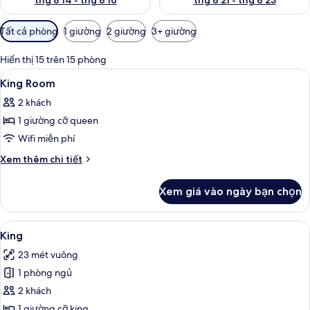
thg 8 14 - thg 8 16
thg 8 21 - thg 8 23
Bộ
Tất cả phòng
1 giường
2 giường
3+ giường
lọc
có
Hiển thị 15 trên 15 phòng
thể
Xem
Két bảo mật tại phòng, bàn, bàn ủi/d
4
King Room
dùng
tất
để
2 khách
cả
lọc
1 giường cỡ queen
ảnh
tìm
King
Wifi miễn phí
phòng
Room
Chi
Xem thêm chi tiết
tiết
khác
Xem giá vào ngày bạn chọn
của
King
Room
Xem
Két bảo mật tại phòng, bàn, bàn ủi/d
5
King
tất
23 mét vuông
cả
1 phòng ngủ
ảnh
King
2 khách
1 giường cỡ king