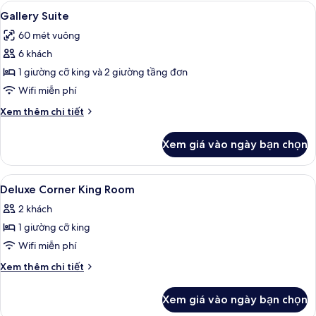
King
Xem
Két bảo mật tại phòng, bàn, bàn ủi/d
5
Gallery Suite
tất
60 mét vuông
cả
6 khách
ảnh
Gallery
1 giường cỡ king và 2 giường tầng đơn
Suite
Wifi miễn phí
Chi
Xem thêm chi tiết
tiết
khác
Xem giá vào ngày bạn chọn
của
Gallery
Suite
Xem
Két bảo mật tại phòng, bàn, bàn ủi/d
3
Deluxe Corner King Room
tất
2 khách
cả
1 giường cỡ king
ảnh
Deluxe
Wifi miễn phí
Corner
Chi
Xem thêm chi tiết
King
tiết
khác
Room
Xem giá vào ngày bạn chọn
của