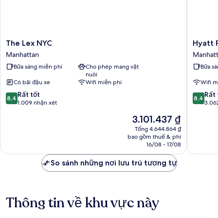
The
Hyatt
The Lex NYC
Hyatt 
Lex
Place
Manhattan
Manhat
NYC
New
Bữa sáng miễn phí
Cho phép mang vật
Bữa sá
Manhattan
York
nuôi
/
Có bãi đậu xe
Wifi miễn phí
Wifi m
Chelsea
8.4
8.4
Rất tốt
Manhatt
Rất 
8,4
8,4
trên
trên
1.009 nhận xét
3.06
10,
10,
Giá
3.101.437 ₫
Rất
Rất
hiện
tốt,
tốt,
Tổng 4.644.864 ₫
tại
bao gồm thuế & phí
1.009
3.062
là
16/08 - 17/08
nhận
nhận
3.101.437 ₫
xét
xét
So sánh những nơi lưu trú tương tự
Thông tin về khu vực này