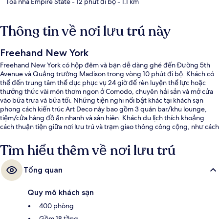
Tòa nhà Empire State
- 12 phút đi bộ
- 1.1 km
Thông tin về nơi lưu trú này
Freehand New York
Freehand New York có hộp đêm và bạn dễ dàng ghé đến Đường 5th
Avenue và Quảng trường Madison trong vòng 10 phút đi bộ. Khách có
thể đến trung tâm thể dục phục vụ 24 giờ để rèn luyện thể lực hoặc
thưởng thức vài món thơm ngon ở Comodo, chuyên hải sản và mở cửa
vào bữa trưa và bữa tối. Những tiện nghi nổi bật khác tại khách sạn
phong cách kiến trúc Art Deco này bao gồm 3 quán bar/khu lounge,
tiệm/cửa hàng đồ ăn nhanh và sân hiên. Khách du lịch thích khoảng
cách thuận tiện giữa nơi lưu trú và trạm giao thông công cộng, như cách
Ga 23 St. (Park Av.) 3 phút và cách Ga 28 St. (Park Av. S) 6 phút đi bộ.
Tìm hiểu thêm về nơi lưu trú
Tổng quan
Quy mô khách sạn
400 phòng
Gồm 18 tầng