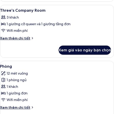
Deluxe
Corner
Xem
Két bảo mật tại phòng, bàn, bàn ủi/d
5
King
Three's Company Room
tất
Room
3 khách
cả
1 giường cỡ queen và 1 giường tầng đơn
ảnh
Three's
Wifi miễn phí
Company
Chi
Xem thêm chi tiết
Room
tiết
khác
Xem giá vào ngày bạn chọn
của
Three's
Company
Xem
Két bảo mật tại phòng, bàn, bàn ủi/d
4
Room
Phòng
tất
12 mét vuông
cả
1 phòng ngủ
ảnh
Phòng
1 khách
1 giường đơn
Wifi miễn phí
Chi
Xem thêm chi tiết
tiết