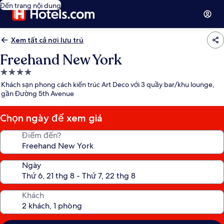
Đến trang nội dung
Xem tất cả nơi lưu trú
Freehand New York
Nơi
lưu
Khách sạn phong cách kiến trúc Art Deco với 3 quầy bar/khu lounge,
trú
gần Đường 5th Avenue
4.0
sao
Chọn ngày để xem giá
Điểm đến?
Ngày
Khách