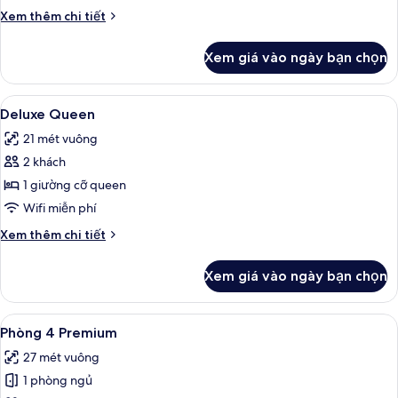
đơn
Chi
Xem thêm chi tiết
giản,
tiết
1
khác
Xem giá vào ngày bạn chọn
của
giường
Phòng
cỡ
tiện
Xem
Két bảo mật tại phòng, bàn, bàn ủi/d
queen
5
nghi
Deluxe Queen
tất
đơn
21 mét vuông
giản,
cả
1
2 khách
ảnh
giường
Deluxe
1 giường cỡ queen
cỡ
Queen
queen
Wifi miễn phí
Chi
Xem thêm chi tiết
tiết
khác
Xem giá vào ngày bạn chọn
của
Deluxe
Queen
Xem
Két bảo mật tại phòng, bàn, bàn ủi/d
5
Phòng 4 Premium
tất
27 mét vuông
cả
1 phòng ngủ
ảnh