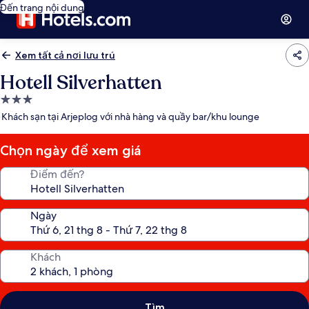
Đến trang nội dung
Xem tất cả nơi lưu trú
Hotell Silverhatten
Nơi
lưu
Khách sạn tại Arjeplog với nhà hàng và quầy bar/khu lounge
trú
3.0
Chọn ngày để xem giá
sao
Điểm đến?
Ngày
Khách
Tìm