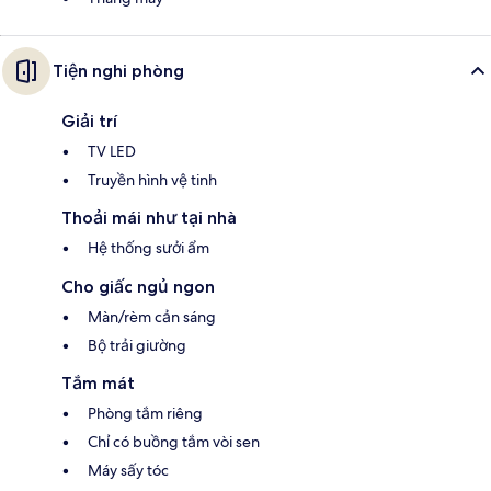
Tiện nghi phòng
Giải trí
TV LED
Truyền hình vệ tinh
Thoải mái như tại nhà
Hệ thống sưởi ẩm
Cho giấc ngủ ngon
Màn/rèm cản sáng
Bộ trải giường
Tắm mát
Phòng tắm riêng
Chỉ có buồng tắm vòi sen
Máy sấy tóc