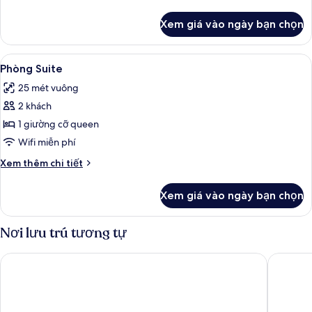
tiết
đơn
khác
Xem giá vào ngày bạn chọn
của
Phòng
đôi
Xem
Phòng Suite | Bàn, màn/rèm cản sáng,
4
hoặc
Phòng Suite
tất
2
25 mét vuông
giường
cả
đơn
2 khách
ảnh
Phòng
1 giường cỡ queen
Suite
Wifi miễn phí
Chi
Xem thêm chi tiết
tiết
khác
Xem giá vào ngày bạn chọn
của
Phòng
Suite
Nơi lưu trú tương tự
Hornavan Hotell
Hotell L