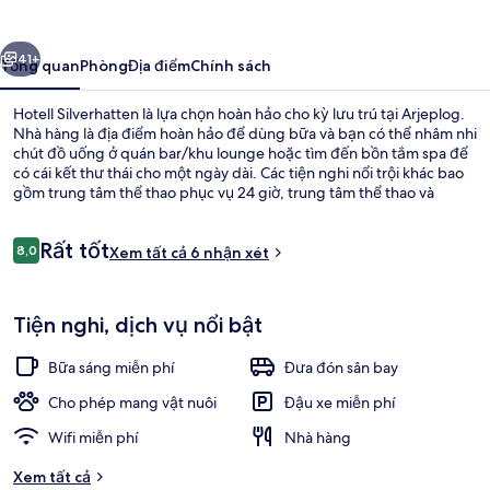
ước
Tiếp
41+
Tổng quan
Phòng
Địa điểm
Chính sách
Hotell Silverhatten là lựa chọn hoàn hảo cho kỳ lưu trú tại Arjeplog.
Nhà hàng là địa điểm hoàn hảo để dùng bữa và bạn có thể nhâm nhi
chút đồ uống ở quán bar/khu lounge hoặc tìm đến bồn tắm spa để
có cái kết thư thái cho một ngày dài. Các tiện nghi nổi trội khác bao
gồm trung tâm thể thao phục vụ 24 giờ, trung tâm thể thao và
phòng tắm hơi.
Nhận
Rất tốt
8,0
Xem tất cả 6 nhận xét
8,0 trên 10,
xét
Bồn tắm spa trong nhà
Tiện nghi, dịch vụ nổi bật
Bữa sáng miễn phí
Đưa đón sân bay
Cho phép mang vật nuôi
Đậu xe miễn phí
Wifi miễn phí
Nhà hàng
Xem tất cả