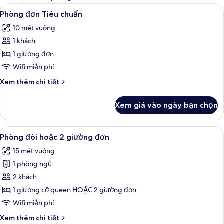
thể
Xem
Phòng đơn Tiêu chuẩn | Bàn, màn/rèm
3
Phòng đơn Tiêu chuẩn
dùng
tất
để
10 mét vuông
cả
lọc
1 khách
ảnh
tìm
Phòng
1 giường đơn
phòng
đơn
Wifi miễn phí
Tiêu
Chi
Xem thêm chi tiết
chuẩn
tiết
khác
Xem giá vào ngày bạn chọn
của
Phòng
đơn
Xem
Phòng đôi hoặc 2 giường đơn | Bàn, m
4
Tiêu
Phòng đôi hoặc 2 giường đơn
tất
chuẩn
15 mét vuông
cả
1 phòng ngủ
ảnh
Phòng
2 khách
đôi
1 giường cỡ queen HOẶC 2 giường đơn
hoặc
Wifi miễn phí
2
Chi
Xem thêm chi tiết
giường