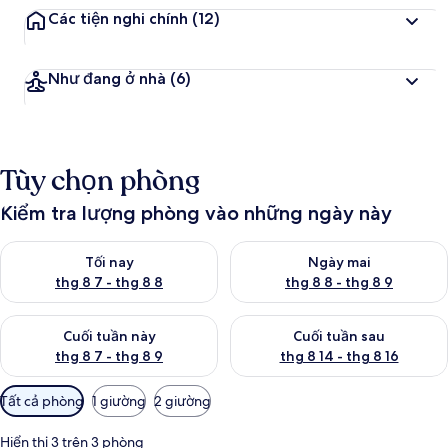
Các tiện nghi chính
(12)
Như đang ở nhà
(6)
Tùy chọn phòng
Kiểm tra lượng phòng vào những ngày này
Kiểm tra lượng phòng tối nay từ thg 8 7 - thg 8 8
Kiểm tra lượng phòng ngày mai
Tối nay
Ngày mai
thg 8 7 - thg 8 8
thg 8 8 - thg 8 9
Kiểm tra lượng phòng cuối tuần này từ thg 8 7 - thg 8 9
Kiểm tra lượng phòng cuối tuần
Cuối tuần này
Cuối tuần sau
thg 8 7 - thg 8 9
thg 8 14 - thg 8 16
Bộ
Tất cả phòng
1 giường
2 giường
lọc
có
Hiển thị 3 trên 3 phòng