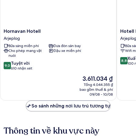
Hornavan
Hotell
Hornavan Hotell
Hotell
Hotell
Lyktan
Arjeplog
Arjeplo
Arjeplog
Arjeplo
Bữa sáng miễn phí
Đưa đón sân bay
Bữa sá
Cho phép mang vật
Đậu xe miễn phí
Wifi m
nuôi
8.8
Xuấ
8,8
9.0
Tuyệt vời
trên
100 
9,0
trên
610 nhận xét
10,
10,
Xuất
Giá
3.611.034 ₫
Tuyệt
sắc,
hiện
vời,
Tổng 4.044.355 ₫
100
tại
bao gồm thuế & phí
610
nhận
là
09/08 - 10/08
nhận
xét
3.611.034 ₫
xét
So sánh những nơi lưu trú tương tự
Thông tin về khu vực này