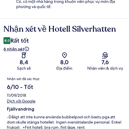
Có, có một nhà hàng trong khuôn viên phục vụ món địa
phương và quốc tế.
Nhận xét về Hotell Silverhatten
Nhận
xét
Rất tốt
8,0
6 nhận xét
8,4
8,0
7,6
Sạch sẽ
Địa điểm
Nhân viên & dịch vụ
Nhận
Nhận xét đã xác thực
xét
6/10 - Tốt
11/09/2018
Dịch với Google
Fjällvandring
-Dåligt att inte kunna använda bubbelpool och bastu pga att
dom skulle stänga hotellet. Ingen svensktalande personal. Enkel
frukost . +Fint hotell, bra rum ,fint läge, rent