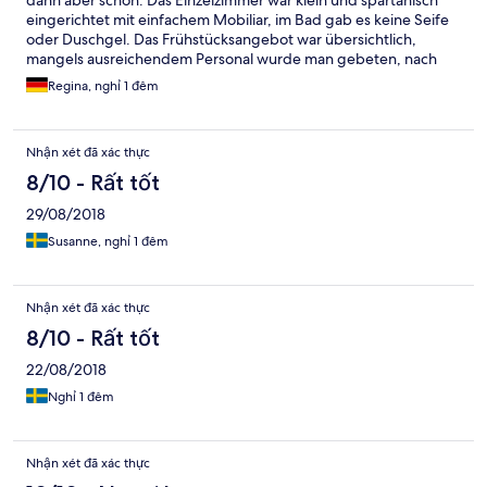
dann aber schon. Das Einzelzimmer war klein und spartanisch
eingerichtet mit einfachem Mobiliar, im Bad gab es keine Seife
oder Duschgel. Das Frühstücksangebot war übersichtlich,
mangels ausreichendem Personal wurde man gebeten, nach
dem Frühstück die Teller etc. auf einem Tablett in einen
Regina, nghỉ 1 đêm
Tablettwagen stellen. Wie in einer Studentenmensa!
Nhận xét đã xác thực
8/10 - Rất tốt
29/08/2018
Susanne, nghỉ 1 đêm
Nhận xét đã xác thực
8/10 - Rất tốt
22/08/2018
Nghỉ 1 đêm
Nhận xét đã xác thực