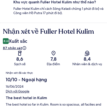
Khu vực quanh Fuller Hotel Kulim như thế nào?
Fuller Hotel Kulim chỉ cách Sông Keladi chừng 1 phút đi bộ và
Công viên Hồ Putra 17 phút đi bộ.
Nhận xét về Fuller Hotel Kulim
Nhận
xét
Xuất sắc
8,6
87 nhận xét
8,6
7,8
8,4
Sạch sẽ
Địa điểm
Nhân viên & dịch vụ
Nhận
Nhận xét đã xác thực
xét
10/10 - Ngoại hạng
16/06/2024
Dịch với Google
The best hotel in Kulim
The best hotel so far in Kulim. Room is so spacious, all facilies and