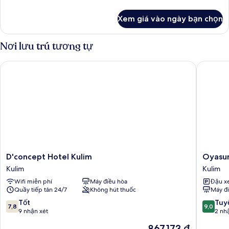
Room
tiết
khác
Xem giá vào ngày bạn chọn
của
Superior
King
Nơi lưu trú tương tự
Room
D'concept Hotel Kulim
Oyasumi
D'concept
Oyasum
D'concept Hotel Kulim
Oyasum
Hotel
Hotel
Kulim
Kulim
Kulim
Kulim
Wifi miễn phí
Máy điều hòa
Đậu x
Kulim
Quầy tiếp tân 24/7
Không hút thuốc
Máy đ
7.8
9.0
Tốt
Tuyệ
7,8
9,0
trên
trên
9 nhận xét
2 nh
10,
10,
Giá
867.173 ₫