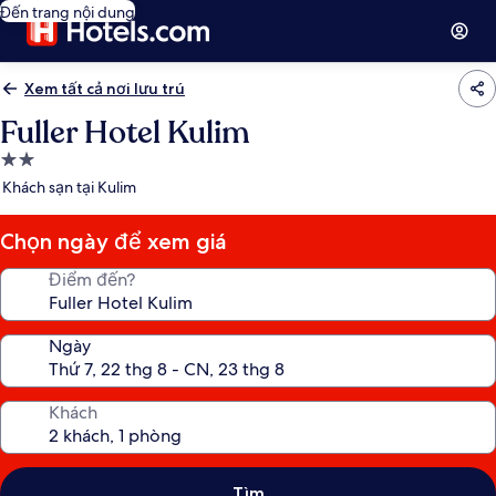
Đến trang nội dung
Xem tất cả nơi lưu trú
Fuller Hotel Kulim
Nơi
lưu
Khách sạn tại Kulim
trú
2.0
Chọn ngày để xem giá
sao
Điểm đến?
Ngày
Khách
Tìm