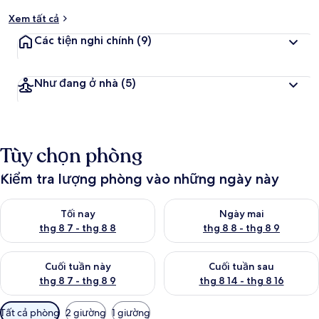
Xem tất cả
Các tiện nghi chính
(9)
Như đang ở nhà
(5)
Tùy chọn phòng
Kiểm tra lượng phòng vào những ngày này
Kiểm tra lượng phòng tối nay từ thg 8 7 - thg 8 8
Kiểm tra lượng phòng ngày mai
Tối nay
Ngày mai
thg 8 7 - thg 8 8
thg 8 8 - thg 8 9
Kiểm tra lượng phòng cuối tuần này từ thg 8 7 - thg 8 9
Kiểm tra lượng phòng cuối tuần
Cuối tuần này
Cuối tuần sau
thg 8 7 - thg 8 9
thg 8 14 - thg 8 16
Bộ
Tất cả phòng
2 giường
1 giường