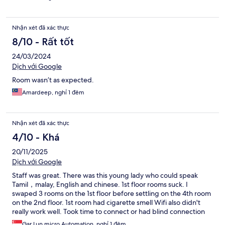
Nhận xét đã xác thực
8/10 - Rất tốt
24/03/2024
Dịch với Google
Room wasn’t as expected.
Amardeep, nghỉ 1 đêm
Nhận xét đã xác thực
4/10 - Khá
20/11/2025
Dịch với Google
Staff was great. There was this young lady who could speak
Tamil，malay, English and chinese. 1st floor rooms suck. I
swaped 3 rooms on the 1st floor before settling on the 4th room
on the 2nd floor. 1st room had cigarette smell Wifi also didn't
really work well. Took time to connect or had blind connection
spots 2nd room had store room smell 3rd room had damp cloth
Gar Lun micro Automation, nghỉ 1 đêm