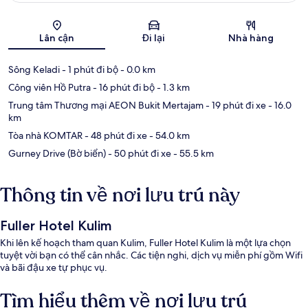
Bản đồ
Lân cận
Đi lại
Nhà hàng
Sông Keladi
- 1 phút đi bộ
- 0.0 km
Công viên Hồ Putra
- 16 phút đi bộ
- 1.3 km
Trung tâm Thương mại AEON Bukit Mertajam
- 19 phút đi xe
- 16.0
km
Tòa nhà KOMTAR
- 48 phút đi xe
- 54.0 km
Gurney Drive (Bờ biển)
- 50 phút đi xe
- 55.5 km
Thông tin về nơi lưu trú này
Fuller Hotel Kulim
Khi lên kế hoạch tham quan Kulim, Fuller Hotel Kulim là một lựa chọn
tuyệt vời bạn có thể cân nhắc. Các tiện nghi, dịch vụ miễn phí gồm Wifi
và bãi đậu xe tự phục vụ.
Tìm hiểu thêm về nơi lưu trú