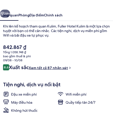
Kulim
ước
Tiếp
28+
Tổng quan
Phòng
Địa điểm
Chính sách
Khi lên kế hoạch tham quan Kulim, Fuller Hotel Kulim là một lựa chọn
tuyệt vời bạn có thể cân nhắc. Các tiện nghi, dịch vụ miễn phí gồm
Wifi và bãi đậu xe tự phục vụ.
Giá
842.867 ₫
hiện
Tổng 1.058.748 ₫
tại
bao gồm thuế & phí
là
09/08 - 10/08
842.867 ₫
Nhận
Xuất sắc
8,6
Xem tất cả 87 nhận xét
Nội thất
8,6 trên 10,
xét
Tiện nghi, dịch vụ nổi bật
Đậu xe miễn phí
Wifi miễn phí
Máy điều hòa
Quầy tiếp tân 24/7
Không hút thuốc