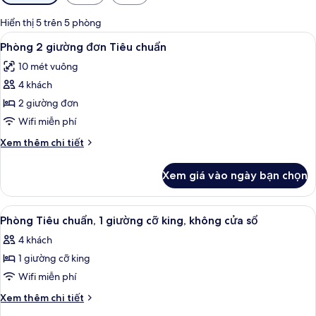
lọc
có
Hiển thị 5 trên 5 phòng
thể
Xem
Phòng 2 giường đơn Tiêu chuẩn | Két 
4
Phòng 2 giường đơn Tiêu chuẩn
dùng
tất
để
10 mét vuông
cả
lọc
4 khách
ảnh
tìm
Phòng
2 giường đơn
phòng
2
Wifi miễn phí
giường
Chi
Xem thêm chi tiết
đơn
tiết
Tiêu
khác
Xem giá vào ngày bạn chọn
của
chuẩn
Phòng
2
Xem
Phòng Tiêu chuẩn, 1 giường cỡ king, 
4
giường
Phòng Tiêu chuẩn, 1 giường cỡ king, không cửa sổ
tất
đơn
4 khách
Tiêu
cả
chuẩn
1 giường cỡ king
ảnh
Phòng
Wifi miễn phí
Tiêu
Chi
Xem thêm chi tiết
chuẩn,
tiết