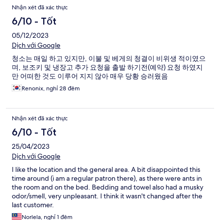
Nhận xét đã xác thực
6/10 - Tốt
05/12/2023
Dịch với Google
청소는 매일 하고 있지만, 이불 및 베게의 청결이 비위생 적이였으
며, 보조키 및 냉장고 추가 요청을 출발 하기전(예약) 요청 하였지
만 어떠한 것도 이루어 지지 않아 매우 당황 승러웠음
Renonix, nghỉ 28 đêm
Nhận xét đã xác thực
6/10 - Tốt
25/04/2023
Dịch với Google
I like the location and the general area. A bit disappointed this
time around (i am a regular patron there), as there were ants in
the room and on the bed. Bedding and towel also had a musky
odor/smell, very unpleasant. I think it wasn't changed after the
last customer.
Norlela, nghỉ 1 đêm