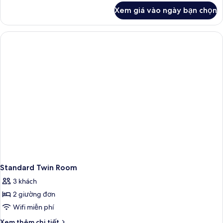
khác
1
Xem giá vào ngày bạn chọn
của
giường
Phòng
cỡ
Tiêu
king,
chuẩn,
1
không
giường
cửa
cỡ
sổ
king,
không
cửa
sổ
Standard Twin Room
3 khách
2 giường đơn
Wifi miễn phí
Chi
Xem thêm chi tiết