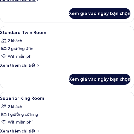
tiết
khác
Xem giá vào ngày bạn chọn
của
Standard
Twin
Xem
Két bảo mật tại phòng, bàn, bàn ủi/d
4
Room
Standard Twin Room
tất
2 khách
cả
2 giường đơn
ảnh
Standard
Wifi miễn phí
Twin
Chi
Xem thêm chi tiết
Room
tiết
khác
Xem giá vào ngày bạn chọn
của
Standard
Twin
Xem
Két bảo mật tại phòng, bàn, bàn ủi/d
3
Room
Superior King Room
tất
2 khách
cả
1 giường cỡ king
ảnh
Superior
Wifi miễn phí
King
Chi
Xem thêm chi tiết