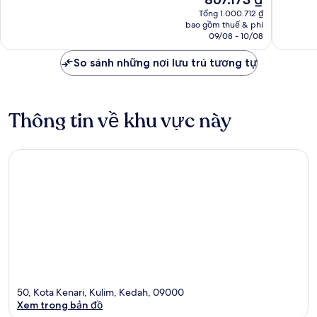
Tốt,
Tuyệt
hiện
9
vời,
Tổng 1.000.712 ₫
tại
bao gồm thuế & phí
nhận
2
là
09/08 - 10/08
xét
nhận
867.173 ₫
xét
So sánh những nơi lưu trú tương tự
Thông tin về khu vực này
50, Kota Kenari, Kulim, Kedah, 09000
Xem trong bản đồ