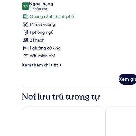
tất
king
Ngoại hạng
cả
9,6
9,6 trên 10
(11
11 nhận xét
ảnh
nhận
Quang cảnh thành phố
Phòng
xét)
14 mét vuông
Premium,
1 phòng ngủ
1
2 khách
giường
1 giường cỡ king
cỡ
king
Wifi miễn phí
(View)
Chi
Xem thêm chi tiết
tiết
khác
Xem gi
của
Phòng
Premium,
Nơi lưu trú tương tự
1
giường
cỡ
Courtyard by Marriott Paris Gare de Lyon
Holiday Inn Pa
king
(View)