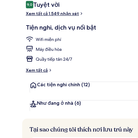
Nhận
Tuyệt vời
9,0
9,0 trên 10,
xét
Xem tất cả 1.549 nhận xét
Hiên
Tiện nghi, dịch vụ nổi bật
Wifi miễn phí
Máy điều hòa
Quầy tiếp tân 24/7
Xem tất cả
Các tiện nghi chính
(12)
Như đang ở nhà
(6)
Tại sao chúng tôi thích nơi lưu trú này