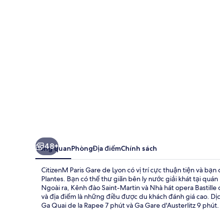
Gare
de
Lyon
48+
Tổng quan
Phòng
Địa điểm
Chính sách
CitizenM Paris Gare de Lyon có vị trí cực thuận tiện và bạn
Plantes. Bạn có thể thư giãn bên ly nước giải khát tại quá
Ngoài ra, Kênh đào Saint-Martin và Nhà hát opera Bastille 
và địa điểm là những điều được du khách đánh giá cao. Dị
Ga Quai de la Rapee 7 phút và Ga Gare d'Austerlitz 9 phút.