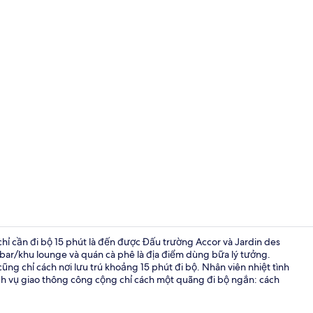
Quang cảnh
 chỉ cần đi bộ 15 phút là đến được Đấu trường Accor và Jardin des
n bar/khu lounge và quán cà phê là địa điểm dùng bữa lý tưởng.
cũng chỉ cách nơi lưu trú khoảng 15 phút đi bộ. Nhân viên nhiệt tình
Tiện nghi, dị
ch vụ giao thông công cộng chỉ cách một quãng đi bộ ngắn: cách