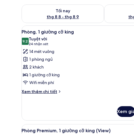
Kiểm tra lượng phòng tối nay từ thg 8 8 - thg 8 9
Kiểm tra lượn
Tối nay
thg 8 8 - thg 8 9
thg
Xem
Bộ đồ giường cao cấp, nệm 
11
Phòng, 1 giường cỡ king
tất
Tuyệt vời
cả
9,2
9,2 trên 10
(24
24 nhận xét
ảnh
nhận
14 mét vuông
Phòng,
xét)
1 phòng ngủ
1
2 khách
giường
1 giường cỡ king
cỡ
Wifi miễn phí
king
Chi
Xem thêm chi tiết
tiết
khác
của
Xem gi
Phòng,
1
giường
Xem
Phòng Premium, 1 giường cỡ ki
cỡ
11
Phòng Premium, 1 giường cỡ king (View)