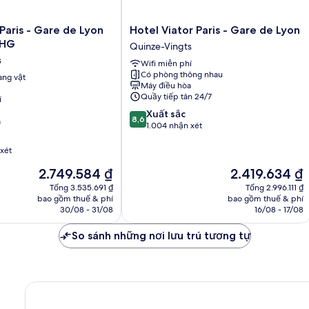
Hotel
 Paris - Gare de Lyon
Hotel Viator Paris - Gare de Lyon
Viator
IHG
Quinze-Vingts
Paris
s
Wifi miễn phí
-
Có phòng thông nhau
ng vật
Gare
Máy điều hòa
de
Quầy tiếp tân 24/7
í
Lyon
8.6
Xuất sắc
Quinze-
8,6
a
trên
1.004 nhận xét
Vingts
10,
Xuất
xét
sắc,
Giá
Giá
2.749.584 ₫
2.419.634 ₫
1.004
hiện
hiện
nhận
Tổng 3.535.691 ₫
Tổng 2.996.111 ₫
tại
tại
bao gồm thuế & phí
bao gồm thuế & phí
xét
là
là
30/08 - 31/08
16/08 - 17/08
2.749.584 ₫
2.419.634 ₫
So sánh những nơi lưu trú tương tự