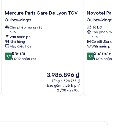
Mercure
Novotel
Mercure Paris Gare De Lyon TGV
Novotel Paris Gare 
Paris
Paris
Quinze-Vingts
Quinze-Vingts
Gare
Gare
Cho phép mang vật
Hồ bơi
De
De
nuôi
Cho phép mang vật
Lyon
Lyon
Wifi miễn phí
nuôi
TGV
Quinze-
Nhà hàng
Có bãi đậu xe
Quinze-
Vingts
Máy điều hòa
Wifi miễn phí
Vingts
8.2
8.6
Rất tốt
Xuất sắc
8,2
8,6
trên
trên
1.002 nhận xét
1.004 nhận xét
10,
10,
Rất
Xuất
Giá
Gi
3.986.896 ₫
5
tốt,
sắc,
hiện
hi
1.002
1.004
Tổng 4.896.733 ₫
tại
tạ
nhận
nhận
bao gồm thuế & phí
ba
là
là
21/08 - 22/08
xét
xét
3.986.896 ₫
5.