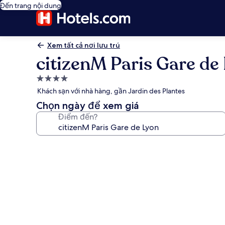
Đến trang nội dung
Xem tất cả nơi lưu trú
citizenM Paris Gare de
Nơi
lưu
Khách sạn với nhà hàng, gần Jardin des Plantes
trú
Chọn ngày để xem giá
4.0
Điểm đến?
sao
Thư
viện
ảnh
về
citizenM
Paris