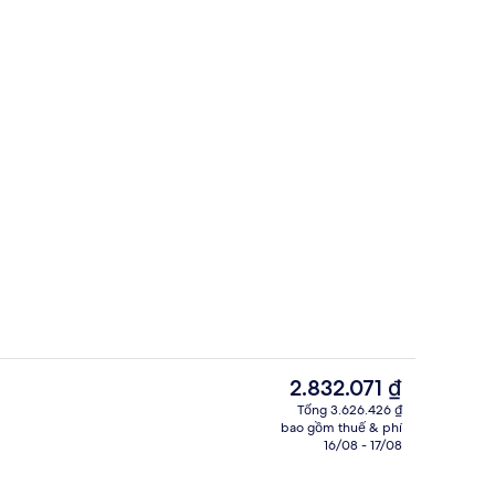
 thành phố
Khu tiếp khách ở sảnh
Giá
2.832.071 ₫
hiện
Tổng 3.626.426 ₫
tại
bao gồm thuế & phí
ch vụ nơi lưu trú
Nhà hàng
là
16/08 - 17/08
2.832.071 ₫