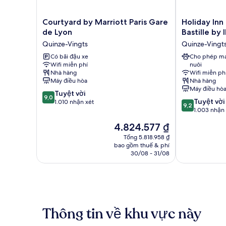
Courtyard
Holiday
Courtyard by Marriott Paris Gare
Holiday Inn
by
Inn
de Lyon
Bastille by 
Marriott
Paris
Quinze-Vingts
Quinze-Vingt
Paris
-
Gare
Có bãi đậu xe
Gare
Cho phép ma
Wifi miễn phí
nuôi
de
de
Nhà hàng
Wifi miễn ph
Lyon
Lyon
Máy điều hòa
Nhà hàng
Quinze-
Bastille
Máy điều hò
9.0
Vingts
Tuyệt vời
by
9,0
9.2
Tuyệt vời
trên
1.010 nhận xét
IHG
9,2
trên
1.003 nhận 
10,
Quinze-
10,
Tuyệt
Vingts
Giá
4.824.577 ₫
Tuyệt
vời,
hiện
vời,
Tổng 5.818.958 ₫
1.010
tại
bao gồm thuế & phí
1.003
nhận
là
30/08 - 31/08
nhận
xét
4.824.577 ₫
xét
Thông tin về khu vực này