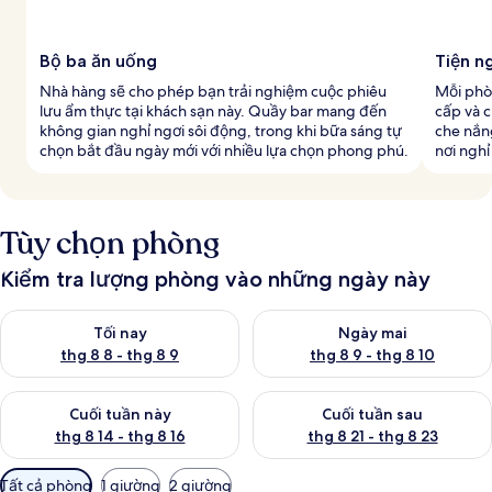
Bộ ba ăn uống
Tiện n
Nhà hàng sẽ cho phép bạn trải nghiệm cuộc phiêu
Mỗi phò
lưu ẩm thực tại khách sạn này. Quầy bar mang đến
cấp và c
không gian nghỉ ngơi sôi động, trong khi bữa sáng tự
che nắn
chọn bắt đầu ngày mới với nhiều lựa chọn phong phú.
nơi nghỉ
Tùy chọn phòng
Kiểm tra lượng phòng vào những ngày này
Kiểm tra lượng phòng tối nay từ thg 8 8 - thg 8 9
Kiểm tra lượng phòng ngày mai
Tối nay
Ngày mai
thg 8 8 - thg 8 9
thg 8 9 - thg 8 10
Kiểm tra lượng phòng cuối tuần này từ thg 8 14 - thg 8 16
Kiểm tra lượng phòng cuối tuần
Cuối tuần này
Cuối tuần sau
thg 8 14 - thg 8 16
thg 8 21 - thg 8 23
Bộ
Tất cả phòng
1 giường
2 giường