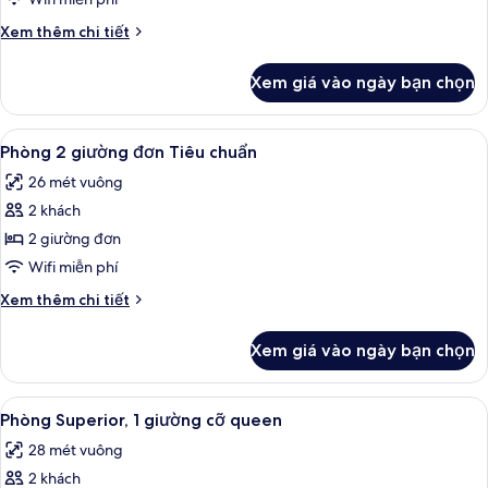
chuẩn,
Chi
Xem thêm chi tiết
1
tiết
giường
khác
Xem giá vào ngày bạn chọn
của
cỡ
Phòng
queen
Tiêu
Xem
Bộ đồ giường cao cấp, chăn bông, k
(GARDEN)
5
chuẩn,
Phòng 2 giường đơn Tiêu chuẩn
tất
1
26 mét vuông
giường
cả
cỡ
2 khách
ảnh
queen
Phòng
2 giường đơn
(GARDEN)
2
Wifi miễn phí
giường
Chi
Xem thêm chi tiết
đơn
tiết
Tiêu
khác
Xem giá vào ngày bạn chọn
của
chuẩn
Phòng
2
Xem
Bộ đồ giường cao cấp, chăn bông, k
4
giường
Phòng Superior, 1 giường cỡ queen
tất
đơn
28 mét vuông
Tiêu
cả
chuẩn
2 khách
ảnh