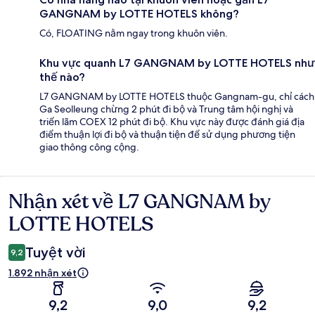
GANGNAM by LOTTE HOTELS không?
Có, FLOATING nằm ngay trong khuôn viên.
Khu vực quanh L7 GANGNAM by LOTTE HOTELS như
thế nào?
L7 GANGNAM by LOTTE HOTELS thuộc Gangnam-gu, chỉ cách
Ga Seolleung chừng 2 phút đi bộ và Trung tâm hội nghị và
triển lãm COEX 12 phút đi bộ. Khu vực này được đánh giá địa
điểm thuận lợi đi bộ và thuận tiện để sử dụng phương tiện
giao thông công cộng.
Nhận xét về L7 GANGNAM by
Nhận
xét
LOTTE HOTELS
Tuyệt vời
9,2
1.892 nhận xét
9,2
9,0
9,2