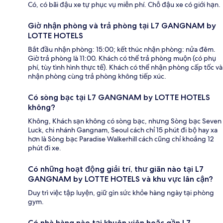
Có, có bãi đậu xe tự phục vụ miễn phí. Chỗ đậu xe có giới hạn.
Giờ nhận phòng và trả phòng tại L7 GANGNAM by
LOTTE HOTELS
Bắt đầu nhận phòng: 15:00; kết thúc nhận phòng: nửa đêm.
Giờ trả phòng là 11:00. Khách có thể trả phòng muộn (có phụ
phí, tùy tình hình thực tế). Khách có thể nhận phòng cấp tốc và
nhận phòng cùng trả phòng không tiếp xúc.
Có sòng bạc tại L7 GANGNAM by LOTTE HOTELS
không?
Không, Khách sạn không có sòng bạc, nhưng Sòng bạc Seven
Luck, chi nhánh Gangnam, Seoul cách chỉ 15 phút đi bộ hay xa
hơn là Sòng bạc Paradise Walkerhill cách cũng chỉ khoảng 12
phút đi xe.
Có những hoạt động giải trí, thư giãn nào tại L7
GANGNAM by LOTTE HOTELS và khu vực lân cận?
Duy trì việc tập luyện, giữ gìn sức khỏe hàng ngày tại phòng
gym.
Có nhà hàng nào tại khuôn viên hoặc gần L7