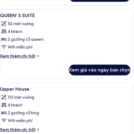
Studio
Suite
Xem
Bộ đồ giường cao cấp, chăn bông, k
7
QUEEN' S SUITE
tất
52 mét vuông
cả
4 khách
ảnh
QUEEN'
2 giường cỡ queen
S
Wifi miễn phí
SUITE
Chi
Xem thêm chi tiết
tiết
khác
Xem giá vào ngày bạn chọn
của
QUEEN'
S
Xem
Bộ đồ giường cao cấp, chăn bông, k
6
SUITE
Upper House
tất
131 mét vuông
cả
4 khách
ảnh
Upper
2 giường cỡ king
House
Wifi miễn phí
Chi
Xem thêm chi tiết