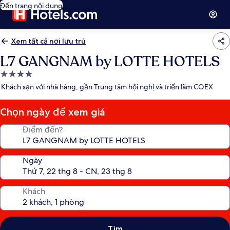
Đến trang nội dung
Xem tất cả nơi lưu trú
L7 GANGNAM by LOTTE HOTELS
Nơi
lưu
Khách sạn với nhà hàng, gần Trung tâm hội nghị và triển lãm COEX
trú
4.0
Chọn ngày để xem giá
sao
Điểm đến?
Ngày
Khách
Tìm