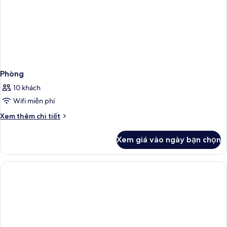
Phòng
10 khách
Wifi miễn phí
Chi
Xem thêm chi tiết
tiết
khác
Xem giá vào ngày bạn chọn
của
Phòng