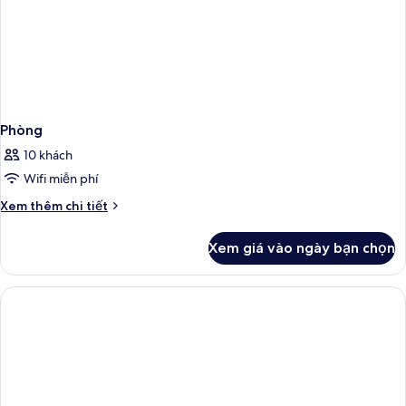
Phòng
10 khách
Wifi miễn phí
Chi
Xem thêm chi tiết
tiết
khác
Xem giá vào ngày bạn chọn
của
Phòng