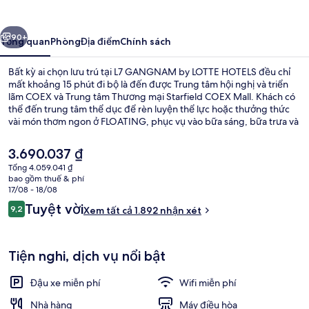
by
LOTTE
ước
Tiếp
HOTELS
90+
Tổng quan
Phòng
Địa điểm
Chính sách
Bất kỳ ai chọn lưu trú tại L7 GANGNAM by LOTTE HOTELS đều chỉ
mất khoảng 15 phút đi bộ là đến được Trung tâm hội nghị và triển
lãm COEX và Trung tâm Thương mại Starfield COEX Mall. Khách có
thể đến trung tâm thể dục để rèn luyện thể lực hoặc thưởng thức
vài món thơm ngon ở FLOATING, phục vụ vào bữa sáng, bữa trưa và
bữa tối. Ngoài ra, Đền Bongeunsa và Khu vui chơi Lotte World chỉ
cách nơi đây 5 phút đi xe. Khách du lịch thích khoảng cách thuận
Giá
3.690.037 ₫
tiện giữa nơi lưu trú và trạm giao thông công cộng, như cách Ga
hiện
Tổng 4.059.041 ₫
Seolleung 2 phút và cách Ga metro Samseong Jungang 13 phút đi
tại
bao gồm thuế & phí
bộ.
Bộ đồ giường cao cấp, chăn bông, k
là
17/08 - 18/08
3.690.037 ₫
Nhận
Tuyệt vời
9,2
Xem tất cả 1.892 nhận xét
9,2 trên 10,
xét
Tiện nghi, dịch vụ nổi bật
Đậu xe miễn phí
Wifi miễn phí
Nhà hàng
Máy điều hòa