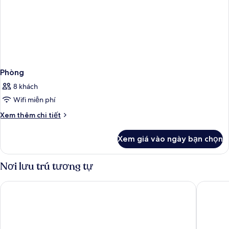
Phòng
8 khách
Wifi miễn phí
Chi
Xem thêm chi tiết
tiết
khác
Xem giá vào ngày bạn chọn
của
Phòng
Nơi lưu trú tương tự
Shilla Stay Samsung COEX Center
Shilla S