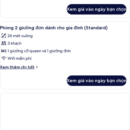
tiết
khác
Xem giá vào ngày bạn chọn
của
Upper
House
Xem
Bộ đồ giường cao cấp, chăn bông, k
4
Phòng 2 giường đơn dành cho gia đình (Standard)
tất
26 mét vuông
cả
3 khách
ảnh
Phòng
1 giường cỡ queen và 1 giường đơn
2
Wifi miễn phí
giường
Chi
Xem thêm chi tiết
đơn
tiết
dành
khác
Xem giá vào ngày bạn chọn
của
cho
Phòng
gia
2
đình
giường
đơn
(Standard)
dành
cho
gia
đình
(Standard)