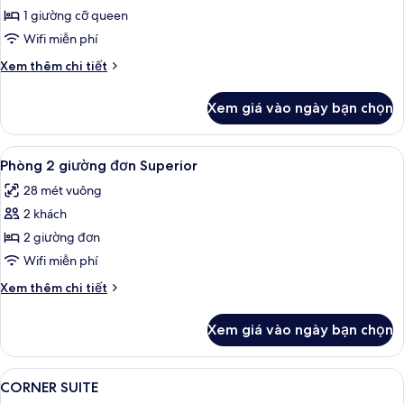
Phòng
1 giường cỡ queen
Superior,
Wifi miễn phí
1
Chi
Xem thêm chi tiết
giường
tiết
cỡ
khác
Xem giá vào ngày bạn chọn
của
queen
Phòng
Superior,
Xem
Bộ đồ giường cao cấp, chăn bông, k
4
1
Phòng 2 giường đơn Superior
tất
giường
28 mét vuông
cỡ
cả
queen
2 khách
ảnh
Phòng
2 giường đơn
2
Wifi miễn phí
giường
Chi
Xem thêm chi tiết
đơn
tiết
Superior
khác
Xem giá vào ngày bạn chọn
của
Phòng
2
Xem
Bộ đồ giường cao cấp, chăn bông, k
4
giường
CORNER SUITE
tất
đơn