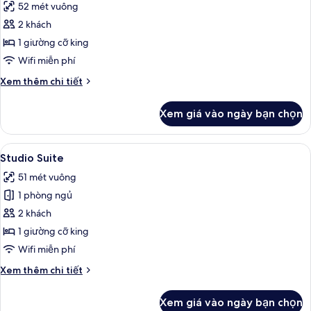
52 mét vuông
Superior
cả
2 khách
ảnh
CORNER
1 giường cỡ king
SUITE
Wifi miễn phí
Chi
Xem thêm chi tiết
tiết
khác
Xem giá vào ngày bạn chọn
của
CORNER
SUITE
Xem
Bộ đồ giường cao cấp, chăn bông, k
4
Studio Suite
tất
51 mét vuông
cả
1 phòng ngủ
ảnh
Studio
2 khách
Suite
1 giường cỡ king
Wifi miễn phí
Chi
Xem thêm chi tiết
tiết
khác
Xem giá vào ngày bạn chọn
của