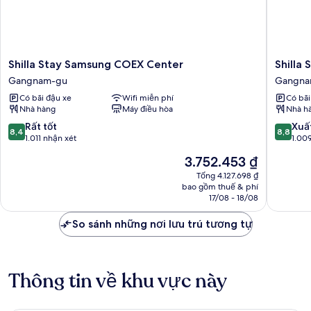
Shilla
Shilla
Shilla Stay Samsung COEX Center
Shilla
Stay
Stay
Gangnam-gu
Gangna
Samsung
Gangn
Có bãi đậu xe
Wifi miễn phí
Có bãi
COEX
Yeoksa
Nhà hàng
Máy điều hòa
Nhà h
Center
Gangna
Gangnam-
gu
8.4
8.8
Rất tốt
Xuấ
8,4
8,8
gu
trên
trên
1.011 nhận xét
1.00
10,
10,
Giá
3.752.453 ₫
Rất
Xuất
hiện
tốt,
sắc,
Tổng 4.127.698 ₫
tại
bao gồm thuế & phí
1.011
1.009
là
17/08 - 18/08
nhận
nhận
3.752.453 ₫
xét
xét
So sánh những nơi lưu trú tương tự
Thông tin về khu vực này