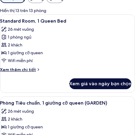
lọc
có
Hiển thị 13 trên 13 phòng
thể
Xem
Standard Room, 1 Queen Bed | Bộ đồ 
4
Standard Room, 1 Queen Bed
dùng
tất
để
26 mét vuông
cả
lọc
1 phòng ngủ
ảnh
tìm
Standard
2 khách
phòng
Room,
1 giường cỡ queen
1
Wifi miễn phí
Queen
Chi
Xem thêm chi tiết
Bed
tiết
khác
Xem giá vào ngày bạn chọn
của
Standard
Room,
Xem
Phòng Tiêu chuẩn, 1 giường cỡ queen 
5
1
Phòng Tiêu chuẩn, 1 giường cỡ queen (GARDEN)
tất
Queen
26 mét vuông
Bed
cả
2 khách
ảnh
Phòng
1 giường cỡ queen
Tiêu
Wifi miễn phí