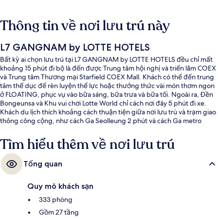
Thông tin về nơi lưu trú này
L7 GANGNAM by LOTTE HOTELS
Bất kỳ ai chọn lưu trú tại L7 GANGNAM by LOTTE HOTELS đều chỉ mất
khoảng 15 phút đi bộ là đến được Trung tâm hội nghị và triển lãm COEX
và Trung tâm Thương mại Starfield COEX Mall. Khách có thể đến trung
tâm thể dục để rèn luyện thể lực hoặc thưởng thức vài món thơm ngon
ở FLOATING, phục vụ vào bữa sáng, bữa trưa và bữa tối. Ngoài ra, Đền
Bongeunsa và Khu vui chơi Lotte World chỉ cách nơi đây 5 phút đi xe.
Khách du lịch thích khoảng cách thuận tiện giữa nơi lưu trú và trạm giao
thông công cộng, như cách Ga Seolleung 2 phút và cách Ga metro
Samseong Jungang 13 phút đi bộ.
Tìm hiểu thêm về nơi lưu trú
Tổng quan
Quy mô khách sạn
333 phòng
Gồm 27 tầng