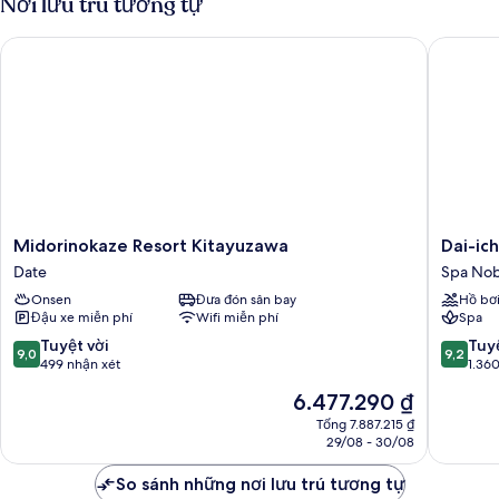
Nơi lưu trú tương tự
(2
giường
beds)
đơn
Midorinokaze Resort Kitayuzawa
Dai-ichi
kiểu
Nhật,
không
hút
thuốc
(2
beds)
Midorinokaze
Dai-
Midorinokaze Resort Kitayuzawa
Dai-ic
Resort
ichi
Date
Spa Nob
Kitayuzawa
Takimot
Onsen
Đưa đón sân bay
Hồ bơ
Date
Spa
Đậu xe miễn phí
Wifi miễn phí
Spa
Noborib
9.0
9.2
Tuyệt vời
Tuyệ
9,0
9,2
trên
trên
499 nhận xét
1.36
10,
10,
Giá
6.477.290 ₫
Tuyệt
Tuyệt
hiện
vời,
vời,
Tổng 7.887.215 ₫
tại
29/08 - 30/08
499
1.360
là
nhận
nhận
6.477.290 ₫
So sánh những nơi lưu trú tương tự
xét
xét