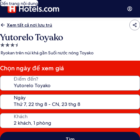
Đến trang nội dung
Xem tất cả nơi lưu trú
Yutorelo Toyako
Nơi
lưu
Ryokan trên núi khá gần Suối nước nóng Toyako
trú
3.5
Chọn ngày để xem giá
sao
Điểm đến?
Ngày
Khách
Tìm