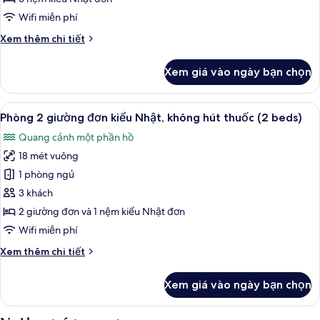
không
Wifi miễn phí
hút
Chi
Xem thêm chi tiết
thuốc
tiết
(Japanese
khác
Xem giá vào ngày bạn chọn
Style)
của
Phòng
truyền
Xem
Phòng 2 giường đơn kiểu Nhật, không
7
thống,
Phòng 2 giường đơn kiểu Nhật, không hút thuốc (2 beds)
tất
không
Quang cảnh một phần hồ
hút
cả
thuốc
18 mét vuông
ảnh
(Japanese
Phòng
1 phòng ngủ
Style)
2
3 khách
giường
2 giường đơn và 1 nệm kiểu Nhật đơn
đơn
Wifi miễn phí
kiểu
Chi
Xem thêm chi tiết
Nhật,
tiết
không
khác
Xem giá vào ngày bạn chọn
hút
của
Phòng
thuốc
2