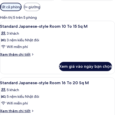
Bộ
Tất cả phòng
3+ giường
lọc
có
Hiển thị 5 trên 5 phòng
thể
Xem
Nội thất
1
Standard Japanese-style Room 10 To 15 Sq M
dùng
tất
để
3 khách
cả
lọc
3 nệm kiểu Nhật đôi
ảnh
tìm
Standard
Wifi miễn phí
phòng
Japanese-
Chi
Xem thêm chi tiết
style
tiết
khác
Room
Xem giá vào ngày bạn chọn
của
10
Standard
To
Japanese-
Xem
Nội thất
1
15
style
Standard Japanese-style Room 16 To 20 Sq M
tất
Room
Sq
5 khách
10
cả
M
To
5 nệm kiểu Nhật đôi
ảnh
15
Standard
Wifi miễn phí
Sq
Japanese-
M
Chi
Xem thêm chi tiết