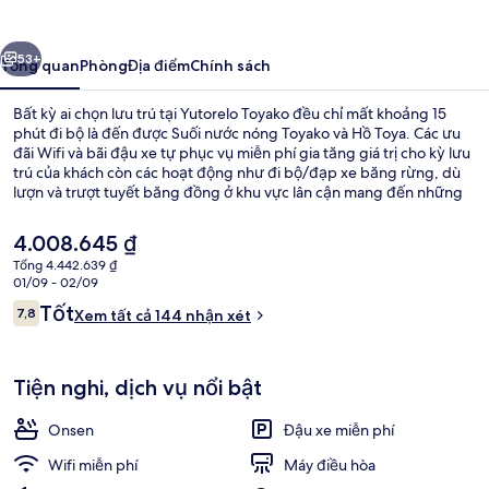
ước
Tiếp
53+
Tổng quan
Phòng
Địa điểm
Chính sách
Bất kỳ ai chọn lưu trú tại Yutorelo Toyako đều chỉ mất khoảng 15
phút đi bộ là đến được Suối nước nóng Toyako và Hồ Toya. Các ưu
đãi Wifi và bãi đậu xe tự phục vụ miễn phí gia tăng giá trị cho kỳ lưu
trú của khách còn các hoạt động như đi bộ/đạp xe băng rừng, dù
lượn và trượt tuyết băng đồng ở khu vực lân cận mang đến những
trải nghiệm khó quên. Các tiện nghi nổi trội khác bao gồm tiệm/cửa
hàng đồ ăn nhanh, xe đạp cho thuê miễn phí và vườn.
Giá
4.008.645 ₫
hiện
Tổng 4.442.639 ₫
tại
01/09 - 02/09
Suối nước nóng
là
Nhận
Tốt
7,8
Xem tất cả 144 nhận xét
4.008.645 ₫
7,8 trên 10,
xét
Tiện nghi, dịch vụ nổi bật
Onsen
Đậu xe miễn phí
Wifi miễn phí
Máy điều hòa