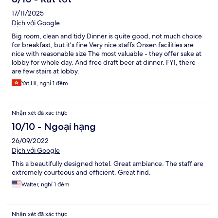
17/11/2025
Dịch với Google
Big room, clean and tidy Dinner is quite good, not much choice
for breakfast, but it’s fine Very nice staffs Onsen facilities are
nice with reasonable size The most valuable - they offer sake at
lobby for whole day. And free draft beer at dinner. FYI, there
are few stairs at lobby.
Yat Hi, nghỉ 1 đêm
Nhận xét đã xác thực
10/10 - Ngoại hạng
26/09/2022
Dịch với Google
This a beautifully designed hotel. Great ambiance. The staff are
extremely courteous and efficient. Great find.
Walter, nghỉ 1 đêm
Nhận xét đã xác thực