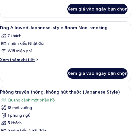
style
tiết
khác
Room
Xem giá vào ngày bạn chọn
của
16
Standard
To
Japanese-
Xem
Nội thất
1
20
style
Dog Allowed Japanese-style Room Non-smoking
tất
Room
Sq
7 khách
16
cả
M
To
7 nệm kiểu Nhật đôi
ảnh
20
Dog
Wifi miễn phí
Sq
Allowed
M
Chi
Xem thêm chi tiết
Japanese-
tiết
khác
style
Xem giá vào ngày bạn chọn
của
Room
Dog
Non-
Allowed
Xem
Phòng truyền thống, không hút thuốc
6
smoking
Japanese-
Phòng truyền thống, không hút thuốc (Japanese Style)
tất
style
Quang cảnh một phần hồ
Room
cả
Non-
18 mét vuông
ảnh
smoking
Phòng
1 phòng ngủ
truyền
5 khách
thống,
5 nệm kiểu Nhật đơn