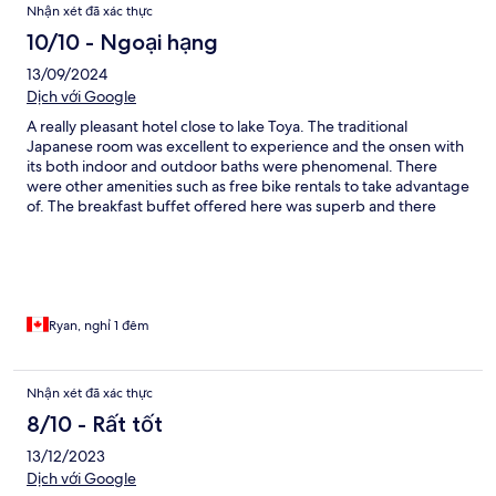
Nhận xét đã xác thực
10/10 - Ngoại hạng
13/09/2024
Dịch với Google
A really pleasant hotel close to lake Toya. The traditional
Japanese room was excellent to experience and the onsen with
its both indoor and outdoor baths were phenomenal. There
were other amenities such as free bike rentals to take advantage
of. The breakfast buffet offered here was superb and there
were a few options for restaurants in the area to walk to in the
evenings.
Ryan, nghỉ 1 đêm
Nhận xét đã xác thực
8/10 - Rất tốt
13/12/2023
Dịch với Google