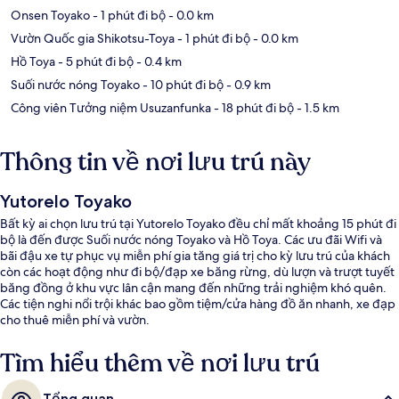
Onsen Toyako
- 1 phút đi bộ
- 0.0 km
Vườn Quốc gia Shikotsu-Toya
- 1 phút đi bộ
- 0.0 km
Hồ Toya
- 5 phút đi bộ
- 0.4 km
Suối nước nóng Toyako
- 10 phút đi bộ
- 0.9 km
Công viên Tưởng niệm Usuzanfunka
- 18 phút đi bộ
- 1.5 km
Thông tin về nơi lưu trú này
Yutorelo Toyako
Bất kỳ ai chọn lưu trú tại Yutorelo Toyako đều chỉ mất khoảng 15 phút đi
bộ là đến được Suối nước nóng Toyako và Hồ Toya. Các ưu đãi Wifi và
bãi đậu xe tự phục vụ miễn phí gia tăng giá trị cho kỳ lưu trú của khách
còn các hoạt động như đi bộ/đạp xe băng rừng, dù lượn và trượt tuyết
băng đồng ở khu vực lân cận mang đến những trải nghiệm khó quên.
Các tiện nghi nổi trội khác bao gồm tiệm/cửa hàng đồ ăn nhanh, xe đạp
cho thuê miễn phí và vườn.
Tìm hiểu thêm về nơi lưu trú
Tổng quan