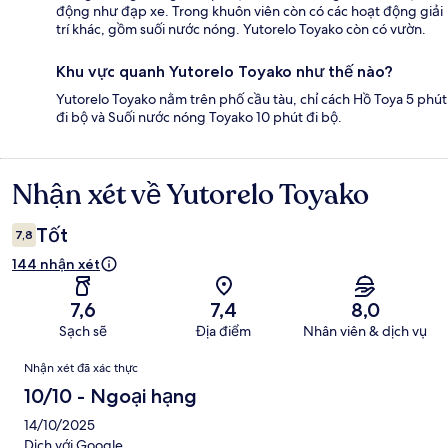
động như đạp xe. Trong khuôn viên còn có các hoạt động giải
trí khác, gồm suối nước nóng. Yutorelo Toyako còn có vườn.
Khu vực quanh Yutorelo Toyako như thế nào?
Yutorelo Toyako nằm trên phố cầu tàu, chỉ cách Hồ Toya 5 phút
đi bộ và Suối nước nóng Toyako 10 phút đi bộ.
Nhận xét về Yutorelo Toyako
Nhận
xét
Tốt
7,8
144 nhận xét
7,6
7,4
8,0
Sạch sẽ
Địa điểm
Nhân viên & dịch vụ
Nhận
Nhận xét đã xác thực
xét
10/10 - Ngoại hạng
14/10/2025
Dịch với Google