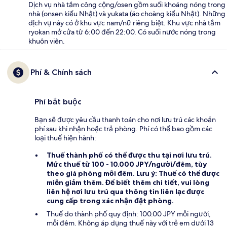
Dịch vụ nhà tắm công cộng/osen gồm suối khoáng nóng trong
nhà (onsen kiểu Nhật) và yukata (áo choàng kiểu Nhật). Những
dịch vụ này có ở khu vực nam/nữ riêng biệt. Khu vực nhà tắm
ryokan mở cửa từ 6:00 đến 22:00. Có suối nước nóng trong
khuôn viên.
Phí & Chính sách
Phí bắt buộc
Bạn sẽ được yêu cầu thanh toán cho nơi lưu trú các khoản
phí sau khi nhận hoặc trả phòng. Phí có thể bao gồm các
loại thuế hiện hành:
Thuế thành phố
có thể được thu tại nơi lưu trú.
Mức thuế từ 100 - 10.000 JPY/người/đêm, tùy
theo giá phòng mỗi đêm. Lưu ý: Thuế có thể được
miễn giảm thêm. Để biết thêm chi tiết, vui lòng
liên hệ nơi lưu trú qua thông tin liên lạc được
cung cấp trong xác nhận đặt phòng.
Thuế do thành phố quy định: 100.00 JPY mỗi người,
mỗi đêm. Không áp dụng thuế này với trẻ em dưới 13