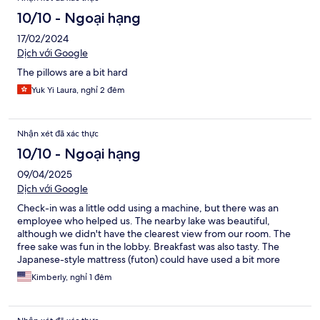
10/10 - Ngoại hạng
17/02/2024
Dịch với Google
The pillows are a bit hard
Yuk Yi Laura, nghỉ 2 đêm
Nhận xét đã xác thực
10/10 - Ngoại hạng
09/04/2025
Dịch với Google
Check-in was a little odd using a machine, but there was an
employee who helped us. The nearby lake was beautiful,
although we didn't have the clearest view from our room. The
free sake was fun in the lobby. Breakfast was also tasty. The
Japanese-style mattress (futon) could have used a bit more
padding.
Kimberly, nghỉ 1 đêm