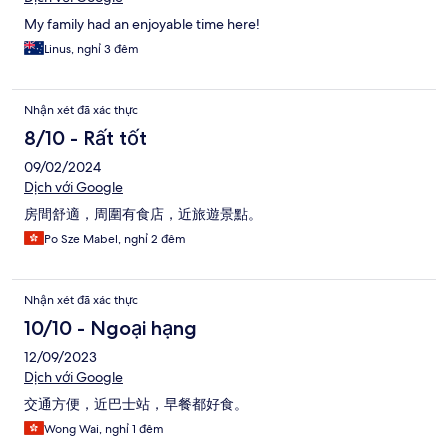
My family had an enjoyable time here!
Linus, nghỉ 3 đêm
Nhận xét đã xác thực
8/10 - Rất tốt
09/02/2024
Dịch với Google
房間舒適，周圍有食店，近旅遊景點。
Po Sze Mabel, nghỉ 2 đêm
Nhận xét đã xác thực
10/10 - Ngoại hạng
12/09/2023
Dịch với Google
交通方便，近巴士站，早餐都好食。
Wong Wai, nghỉ 1 đêm