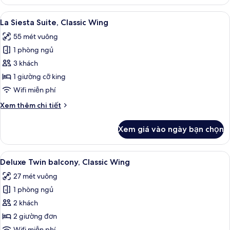
Deluxe
Family
Xem
La Siesta Suite, Classic Wing | Bộ đồ 
7
Balcony,
La Siesta Suite, Classic Wing
tất
Classic
55 mét vuông
Wing
cả
1 phòng ngủ
ảnh
La
3 khách
Siesta
1 giường cỡ king
Suite,
Wifi miễn phí
Classic
Chi
Xem thêm chi tiết
Wing
tiết
khác
Xem giá vào ngày bạn chọn
của
La
Siesta
Xem
Deluxe Twin balcony, Classic Wing | Bộ
6
Suite,
Deluxe Twin balcony, Classic Wing
tất
Classic
27 mét vuông
Wing
cả
1 phòng ngủ
ảnh
Deluxe
2 khách
Twin
2 giường đơn
balcony,
Wifi miễn phí