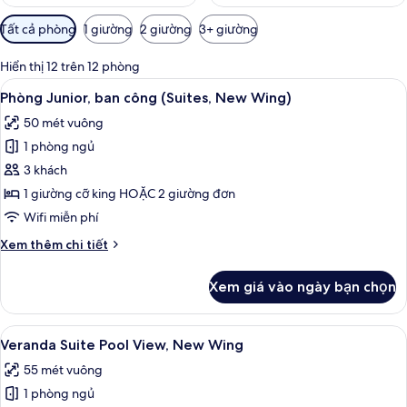
Bộ
Tất cả phòng
1 giường
2 giường
3+ giường
lọc
có
Hiển thị 12 trên 12 phòng
thể
Xem
Phòng Junior, ban công (Suites, New W
13
Phòng Junior, ban công (Suites, New Wing)
dùng
tất
để
50 mét vuông
cả
lọc
1 phòng ngủ
ảnh
tìm
Phòng
3 khách
phòng
Junior,
1 giường cỡ king HOẶC 2 giường đơn
ban
Wifi miễn phí
công
Chi
Xem thêm chi tiết
(Suites,
tiết
New
khác
Xem giá vào ngày bạn chọn
của
Wing)
Phòng
Junior,
Xem
Veranda Suite Pool View, New Wing | B
6
ban
Veranda Suite Pool View, New Wing
tất
công
55 mét vuông
(Suites,
cả
New
1 phòng ngủ
ảnh
Wing)