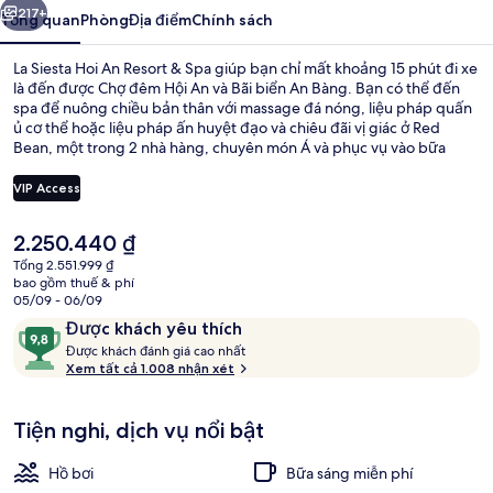
Resort
217+
Tổng quan
Phòng
Địa điểm
Chính sách
&
La Siesta Hoi An Resort & Spa giúp bạn chỉ mất khoảng 15 phút đi xe
Spa
là đến được Chợ đêm Hội An và Bãi biển An Bàng. Bạn có thể đến
spa để nuông chiều bản thân với massage đá nóng, liệu pháp quấn
ủ cơ thể hoặc liệu pháp ấn huyệt đạo và chiêu đãi vị giác ở Red
Bean, một trong 2 nhà hàng, chuyên món Á và phục vụ vào bữa
sáng, bữa trưa và bữa tối. Những tiện nghi nổi bật khác tại khách
sạn sang trọng này bao gồm 4 hồ bơi ngoài trời, quán bar cạnh hồ
VIP Access
bơi và trung tâm thể thao. Du khách đánh giá cao hồ bơi và nhân
viên nhiệt tình.
Giá
2.250.440 ₫
4 hồ bơi ngoài trời, dù/ô trên bãi bi
hiện
Tổng 2.551.999 ₫
tại
bao gồm thuế & phí
là
05/09 - 06/09
2.250.440 ₫
Nhận
9,8
Được khách yêu thích
xét
Đ
trên
Được khách đánh giá cao nhất
ư
Xem tất cả 1.008 nhận xét
10,
ợ
Được
c
khách
Tiện nghi, dịch vụ nổi bật
yêu
k
thích
h
Hồ bơi
Bữa sáng miễn phí
á