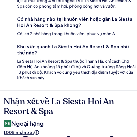
lội tại một trong 4 hồ bơi ngoài trời. La Siesta Hoi An Resort &
Spa còn có phòng tắm hơi, phòng xông hơi và vườn.
Có nhà hàng nào tại khuôn viên hoặc gần La Siesta
Hoi An Resort & Spa không?
Có, có 2 nhà hàng trong khuôn viên, phục vụ món Á.
Khu vực quanh La Siesta Hoi An Resort & Spa như
thế nào?
La Siesta Hoi An Resort & Spa thuộc Thanh Hà, chỉ cách Chợ
đêm Hội An khoảng 15 phút đi bộ và Quảng trường Sông Hoài
13 phút đi bộ. Khách vô cùng yêu thích địa điểm tuyệt vời của
Khách sạn này.
Nhận xét về La Siesta Hoi An
Nhận
xét
Resort & Spa
Ngoại hạng
9,8
1.008 nhận xét