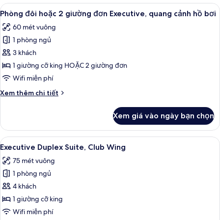
Terrace
Xem
Phòng đôi hoặc 2 giường đơn Executive
9
Suite,
Phòng đôi hoặc 2 giường đơn Executive, quang cảnh hồ bơi
tất
New
60 mét vuông
Wing
cả
1 phòng ngủ
ảnh
Phòng
3 khách
đôi
1 giường cỡ king HOẶC 2 giường đơn
hoặc
Wifi miễn phí
2
Chi
Xem thêm chi tiết
giường
tiết
đơn
khác
Xem giá vào ngày bạn chọn
của
Executive,
Phòng
quang
đôi
Xem
Executive Duplex Suite, Club Wing |
cảnh
7
hoặc
Executive Duplex Suite, Club Wing
tất
hồ
2
75 mét vuông
giường
cả
bơi
đơn
1 phòng ngủ
ảnh
Executive,
Executive
4 khách
quang
Duplex
cảnh
1 giường cỡ king
hồ
Suite,
Wifi miễn phí
bơi