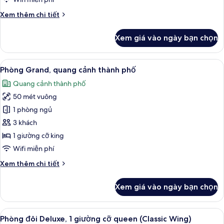
Classic
Chi
Xem thêm chi tiết
Wing
tiết
khác
Xem giá vào ngày bạn chọn
của
Deluxe
Twin
Xem
Phòng Grand, quang cảnh thành phố | 
7
balcony,
Phòng Grand, quang cảnh thành phố
tất
Classic
Quang cảnh thành phố
Wing
cả
50 mét vuông
ảnh
Phòng
1 phòng ngủ
Grand,
3 khách
quang
1 giường cỡ king
cảnh
Wifi miễn phí
thành
Chi
Xem thêm chi tiết
phố
tiết
khác
Xem giá vào ngày bạn chọn
của
Phòng
Grand,
Xem
Phòng đôi Deluxe, 1 giường cỡ queen (C
6
quang
Phòng đôi Deluxe, 1 giường cỡ queen (Classic Wing)