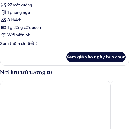
tất
cảnh
27 mét vuông
thành
cả
phố
1 phòng ngủ
ảnh
Phòng
3 khách
đôi
1 giường cỡ queen
Deluxe,
Wifi miễn phí
1
Chi
Xem thêm chi tiết
giường
tiết
cỡ
khác
Xem giá vào ngày bạn chọn
của
queen
Phòng
(Classic
đôi
Nơi lưu trú tương tự
Wing)
Deluxe,
1
Bel Marina Hội An Resort
Hotel Ro
giường
cỡ
queen
(Classic
Wing)