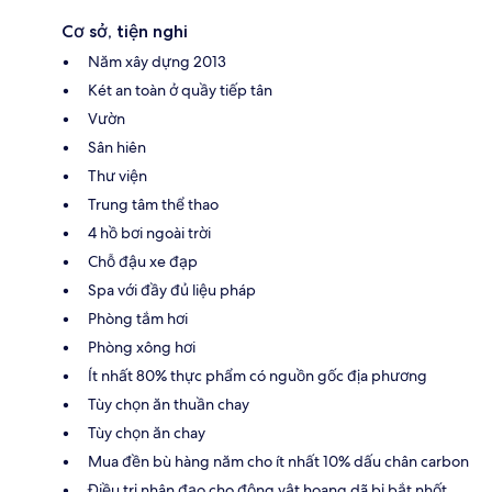
Cơ sở, tiện nghi
Năm xây dựng 2013
Két an toàn ở quầy tiếp tân
Vườn
Sân hiên
Thư viện
Trung tâm thể thao
4 hồ bơi ngoài trời
Chỗ đậu xe đạp
Spa với đầy đủ liệu pháp
Phòng tắm hơi
Phòng xông hơi
Ít nhất 80% thực phẩm có nguồn gốc địa phương
Tùy chọn ăn thuần chay
Tùy chọn ăn chay
Mua đền bù hàng năm cho ít nhất 10% dấu chân carbon
Điều trị nhân đạo cho động vật hoang dã bị bắt nhốt