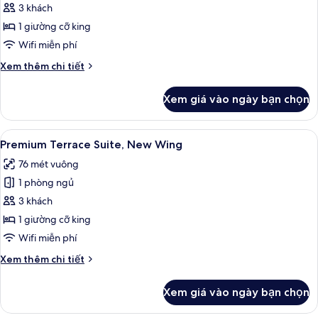
Veranda
3 khách
Suite
1 giường cỡ king
Pool
Wifi miễn phí
View,
Chi
Xem thêm chi tiết
New
tiết
Wing
khác
Xem giá vào ngày bạn chọn
của
Veranda
Suite
Xem
Premium Terrace Suite, New Wing | Bộ 
6
Pool
Premium Terrace Suite, New Wing
tất
View,
76 mét vuông
New
cả
Wing
1 phòng ngủ
ảnh
Premium
3 khách
Terrace
1 giường cỡ king
Suite,
Wifi miễn phí
New
Chi
Xem thêm chi tiết
Wing
tiết
khác
Xem giá vào ngày bạn chọn
của
Premium