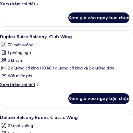
Club
Chi
Xem thêm chi tiết
Wing
tiết
khác
Xem giá vào ngày bạn chọn
của
Executive
Duplex
Xem
Duplex Suite Balcony, Club Wing | Q
8
Suite,
Duplex Suite Balcony, Club Wing
tất
Club
70 mét vuông
Wing
cả
1 phòng ngủ
ảnh
Duplex
5 khách
Suite
2 giường cỡ king HOẶC 1 giường cỡ king và 2 giường đơn
Balcony,
Wifi miễn phí
Club
Chi
Xem thêm chi tiết
Wing
tiết
khác
Xem giá vào ngày bạn chọn
của
Duplex
Suite
Xem
Deluxe Balcony Room, Classic Wing | B
8
Balcony,
Deluxe Balcony Room, Classic Wing
tất
Club
27 mét vuông
Wing
cả