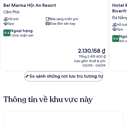
Bel
Hotel
Bel Marina Hội An Resort
Hotel 
Marina
Royal
Riverf
Cẩm Phô
Hội
Hoi
Đà Nẵn
Hồ bơi
Bữa sáng miễn phí
An
An
Spa
Đưa đón sân bay
Resort
Danang,
Hồ bơ
Spa
Cẩm
The
9.4
Ngoại hạng
9,4
Phô
Legacy
trên
1.006 nhận xét
9.6
Ngo
9,6
Riverfro
10,
trên
301 
Resort
Ngoại
10,
Giá
2.130.158 ₫
&
hạng,
Ngoại
hiện
Spa
1.006
hạng,
Tổng 2.415.600 ₫
tại
Đà
nhận
bao gồm thuế & phí
301
là
03/09 - 04/09
Nẵng
xét
nhận
2.130.158 ₫
xét
So sánh những nơi lưu trú tương tự
Thông tin về khu vực này