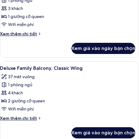
1 phòng ngủ
ảnh
Deluxe
3 khách
Balcony
1 giường cỡ queen
Room,
Wifi miễn phí
Classic
Chi
Xem thêm chi tiết
Wing
tiết
khác
Xem giá vào ngày bạn chọn
của
Deluxe
Balcony
Xem
Deluxe Family Balcony, Classic Wing | 
5
Room,
Deluxe Family Balcony, Classic Wing
tất
Classic
37 mét vuông
Wing
cả
1 phòng ngủ
ảnh
Deluxe
4 khách
Family
2 giường cỡ queen
Balcony,
Wifi miễn phí
Classic
Chi
Xem thêm chi tiết
Wing
tiết
khác
Xem giá vào ngày bạn chọn
của