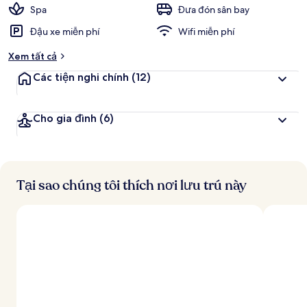
c
Spa
Đưa đón sân bay
h
Đậu xe miễn phí
Wifi miễn phí
đ
Xem tất cả
á
n
Các tiện nghi chính
(12)
h
g
Cho gia đình
(6)
i
á
c
a
o
Tại sao chúng tôi thích nơi lưu trú này
n
h
ấ
t