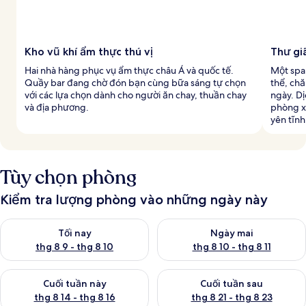
Kho vũ khí ẩm thực thú vị
Thư gi
Hai nhà hàng phục vụ ẩm thực châu Á và quốc tế.
Một spa
Quầy bar đang chờ đón bạn cùng bữa sáng tự chọn
thể, ch
với các lựa chọn dành cho người ăn chay, thuần chay
ngày. D
và địa phương.
phòng x
yên tĩnh
Tùy chọn phòng
Kiểm tra lượng phòng vào những ngày này
Kiểm tra lượng phòng tối nay từ thg 8 9 - thg 8 10
Kiểm tra lượng phòng ngày mai 
Tối nay
Ngày mai
thg 8 9 - thg 8 10
thg 8 10 - thg 8 11
Kiểm tra lượng phòng cuối tuần này từ thg 8 14 - thg 8 16
Kiểm tra lượng phòng cuối tuần
Cuối tuần này
Cuối tuần sau
thg 8 14 - thg 8 16
thg 8 21 - thg 8 23