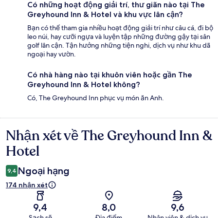
Có những hoạt động giải trí, thư giãn nào tại The
Greyhound Inn & Hotel và khu vực lân cận?
Bạn có thể tham gia nhiều hoạt động giải trí như câu cá, đi bộ
leo núi, hay cưỡi ngựa và luyện tập những đường gậy tại sân
golf lân cận. Tận hưởng những tiện nghi, dịch vụ như khu dã
ngoại hay vườn.
Có nhà hàng nào tại khuôn viên hoặc gần The
Greyhound Inn & Hotel không?
Có, The Greyhound Inn phục vụ món ăn Anh.
Nhận xét về The Greyhound Inn &
Nhận
xét
Hotel
Ngoại hạng
9,4
174 nhận xét
9,4
8,0
9,6
Sạch sẽ
Địa điểm
Nhân viên & dịch vụ