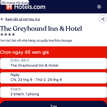
Đến trang nội dung
Xem tất cả nơi lưu trú
The Greyhound Inn & Hotel
Nơi
lưu
Inn tại Usk với nhà hàng và quầy bar/khu lounge
trú
4.0
Chọn ngày để xem giá
sao
Điểm đến?
Ngày
Khách
Tìm