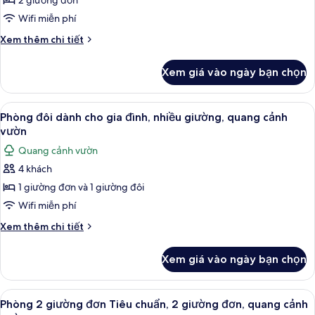
2 giường đơn
đôi
hoặc
Wifi miễn phí
2
Chi
Xem thêm chi tiết
giường
tiết
khác
đơn
Xem giá vào ngày bạn chọn
của
Tiêu
Phòng
chuẩn,
đôi
Xem
Bộ trải giường bằng vải cotton Ai Cập,
13
2
hoặc
Phòng đôi dành cho gia đình, nhiều giường, quang cảnh
tất
2
giường
vườn
giường
cả
đơn,
Quang cảnh vườn
đơn
ảnh
phù
Tiêu
4 khách
Phòng
chuẩn,
hợp
1 giường đơn và 1 giường đôi
đôi
2
cho
giường
dành
Wifi miễn phí
người
đơn,
cho
Chi
Xem thêm chi tiết
khuyết
phù
gia
tiết
hợp
tật,
khác
đình,
cho
Xem giá vào ngày bạn chọn
quang
của
người
nhiều
cảnh
Phòng
khuyết
giường,
đôi
tật,
vườn
Xem
Phòng 2 giường đơn Tiêu chuẩn, 2 giư
15
quang
dành
Phòng 2 giường đơn Tiêu chuẩn, 2 giường đơn, quang cảnh
quang
tất
cho