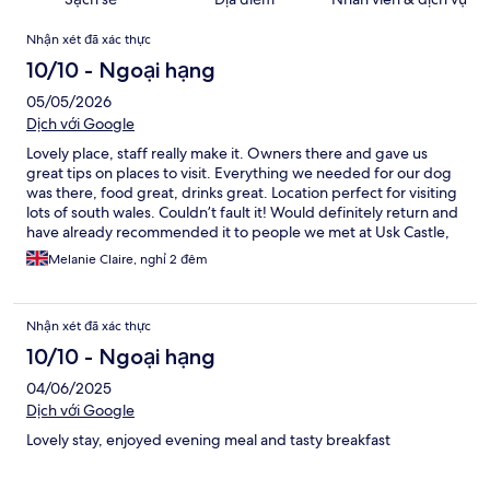
Nhận
Nhận xét đã xác thực
xét
10/10 - Ngoại hạng
05/05/2026
Dịch với Google
Lovely place, staff really make it. Owners there and gave us
great tips on places to visit. Everything we needed for our dog
was there, food great, drinks great. Location perfect for visiting
lots of south wales. Couldn’t fault it! Would definitely return and
have already recommended it to people we met at Usk Castle,
which is also well worth a visit!
Melanie Claire, nghỉ 2 đêm
Nhận xét đã xác thực
10/10 - Ngoại hạng
04/06/2025
Dịch với Google
Lovely stay, enjoyed evening meal and tasty breakfast