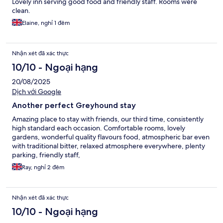
Lovely inn serving good food and friendly staff. Rooms were
clean.
Elaine, nghỉ 1 đêm
Nhận xét đã xác thực
10/10 - Ngoại hạng
20/08/2025
Dịch với Google
Another perfect Greyhound stay
Amazing place to stay with friends, our third time, consistently
high standard each occasion. Comfortable rooms, lovely
gardens, wonderful quality flavours food, atmospheric bar even
with traditional bitter, relaxed atmosphere everywhere, plenty
parking, friendly staff,
Ray, nghỉ 2 đêm
Nhận xét đã xác thực
10/10 - Ngoại hạng