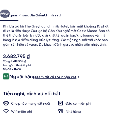
Inn
&
ước
Tiếp
Hotel
52+
Tổng quan
Phòng
Địa điểm
Chính sách
Khi lưu trú tại The Greyhound Inn & Hotel, bạn mất khoảng 15 phút
đi xe là đến được Câu lạc bộ Gôn Khu nghỉ mát Celtic Manor. Bạn có
thể thư giãn bên ly nước giải khát tại quán bar/khu lounge và nhà
hàng là địa điểm dùng bữa lý tưởng. Các tiện nghi nổi trội khác bao
gồm sân hiên và vườn. Du khách đánh giá cao nhân viên nhiệt tình.
Giá
3.682.795 ₫
hiện
Tổng 4.419.354 ₫
tại
bao gồm thuế & phí
Quang cảnh vườn
là
10/08 - 11/08
3.682.795 ₫
Nhận
Ngoại hạng
9,4
Xem tất cả 174 nhận xét
9,4 trên 10,
xét
Tiện nghi, dịch vụ nổi bật
Cho phép mang vật nuôi
Đậu xe miễn phí
Wifi miễn phí
Nhà hàng