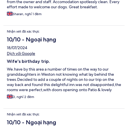
from the owner and staff. Accomodation spotlessly clean. Every
effort made to welcome our dogs. Great breakfast.
Sharan, nghỉ 1 đêm
Nhận xét đã xác thực
10/10 - Ngoại hạng
18/07/2024
Dịch với Google
Wife's birthday trip.
We.have by this area a number of times on the way to our
granddaughters in Weston not knowing what lay behind the
trees.Decided to add a couple of nights on to our trip on the
way back and found this delightful inn.was not disappointed,the
rooms were perfect,with doors opening onto Patio & lovely
lawned area.Breakfasts & evening meal were excellent & the
D, nghỉ 2 đêm
attention of the owner & her staff was very appreciated.
Nhận xét đã xác thực
10/10 - Ngoại hạng