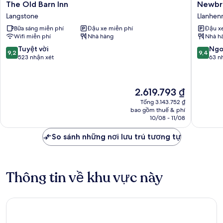
The
Newbri
The Old Barn Inn
Newbri
Old
on
Langstone
Llanhen
Barn
Usk
Bữa sáng miễn phí
Đậu xe miễn phí
Đậu x
Inn
Llanhen
Wifi miễn phí
Nhà hàng
Nhà h
Langstone
9.2
9.4
Tuyệt vời
Ngo
9,2
9,4
trên
trên
523 nhận xét
63 n
10,
10,
Tuyệt
Ngoại
vời,
hạng,
Giá
2.619.793 ₫
523
63
hiện
nhận
nhận
Tổng 3.143.752 ₫
tại
bao gồm thuế & phí
xét
xét
là
10/08 - 11/08
2.619.793 ₫
So sánh những nơi lưu trú tương tự
Thông tin về khu vực này