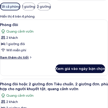
Bộ
Tất cả phòng
1 giường
2 giường
lọc
có
Hiển thị 4 trên 4 phòng
thể
Xem
Phòng đôi | Bộ trải giường bằng vải co
18
Phòng đôi
dùng
tất
để
Quang cảnh vườn
cả
lọc
2 khách
ảnh
tìm
Phòng
1 giường đôi
phòng
đôi
Wifi miễn phí
Chi
Xem thêm chi tiết
tiết
khác
Xem giá vào ngày bạn chọn
của
Phòng
đôi
Xem
Bộ trải giường bằng vải cotton Ai Cập,
11
Phòng đôi hoặc 2 giường đơn Tiêu chuẩn, 2 giường đơn, phù
tất
hợp cho người khuyết tật, quang cảnh vườn
cả
Quang cảnh vườn
ảnh
2 khách
Phòng