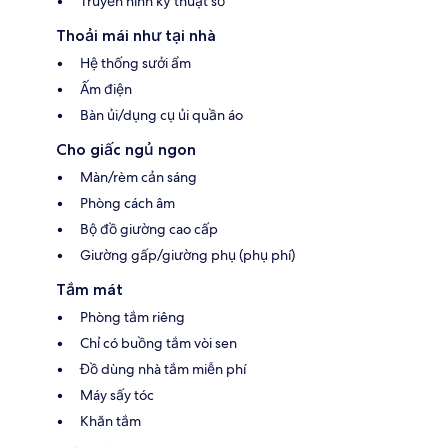
Truyền hình kỹ thuật số
Thoải mái như tại nhà
Hệ thống sưởi ẩm
Ấm điện
Bàn ủi/dụng cụ ủi quần áo
Cho giấc ngủ ngon
Màn/rèm cản sáng
Phòng cách âm
Bộ đồ giường cao cấp
Giường gấp/giường phụ (phụ phí)
Tắm mát
Phòng tắm riêng
Chỉ có buồng tắm vòi sen
Đồ dùng nhà tắm miễn phí
Máy sấy tóc
Khăn tắm