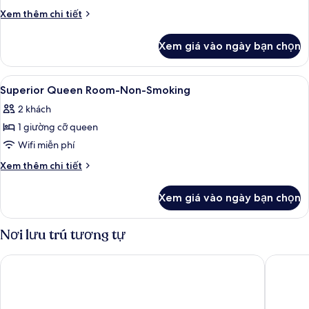
Queen
Chi
Xem thêm chi tiết
Room-
tiết
khác
Smoking
Xem giá vào ngày bạn chọn
của
Superior
Queen
Xem
Két bảo mật tại phòng, bàn, truy cập
4
Room-
Superior Queen Room-Non-Smoking
tất
Smoking
2 khách
cả
1 giường cỡ queen
ảnh
Superior
Wifi miễn phí
Queen
Chi
Xem thêm chi tiết
Room-
tiết
khác
Non-
Xem giá vào ngày bạn chọn
của
Smoking
Superior
Queen
Nơi lưu trú tương tự
Room-
Non-
Green Rich Hotel Kurume Natural Hot Spring Arimamutsumo
The Cel
Smoking