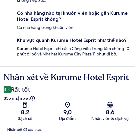
không tiếp xúc.
Có nhà hàng nào tại khuôn viên hoặc gần Kurume
Hotel Esprit không?
Có nhà hàng trong khuôn viên.
Khu vực quanh Kurume Hotel Esprit như thế nào?
Kurume Hotel Esprit chỉ cách Công viên Trung tâm chừng 10
phút đi bộ và Nhà hát Kurume City Plaza 11 phút đi bộ.
Nhận xét về Kurume Hotel Esprit
Nhận
xét
Rất tốt
8,4
355 nhận xét
8,2
9,0
8,6
Sạch sẽ
Địa điểm
Nhân viên & dịch vụ
Nhận
Nhận xét đã xác thực