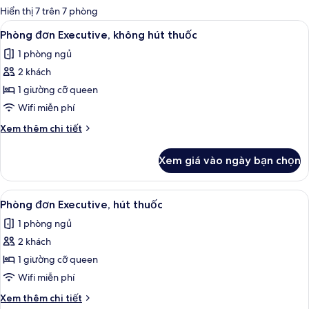
có
Hiển thị 7 trên 7 phòng
thể
Xem
Két bảo mật tại phòng, bàn, truy cập
4
Phòng đơn Executive, không hút thuốc
dùng
tất
để
1 phòng ngủ
cả
lọc
2 khách
ảnh
tìm
Phòng
1 giường cỡ queen
phòng
đơn
Wifi miễn phí
Executive,
Chi
Xem thêm chi tiết
không
tiết
hút
khác
Xem giá vào ngày bạn chọn
của
thuốc
Phòng
đơn
Xem
Két bảo mật tại phòng, bàn, truy cập
4
Executive,
Phòng đơn Executive, hút thuốc
tất
không
1 phòng ngủ
hút
cả
thuốc
2 khách
ảnh
Phòng
1 giường cỡ queen
đơn
Wifi miễn phí
Executive,
Chi
Xem thêm chi tiết
hút