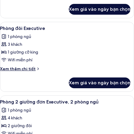
tiết
thuốc
khác
Xem giá vào ngày bạn chọn
của
Phòng
đơn
Xem
Phòng đôi Executive | Két bảo mật tạ
4
Executive,
Phòng đôi Executive
tất
hút
1 phòng ngủ
thuốc
cả
3 khách
ảnh
Phòng
1 giường cỡ king
đôi
Wifi miễn phí
Executive
Chi
Xem thêm chi tiết
tiết
khác
Xem giá vào ngày bạn chọn
của
Phòng
đôi
Xem
Phòng 2 giường đơn Executive, 2 phòn
4
Executive
Phòng 2 giường đơn Executive, 2 phòng ngủ
tất
1 phòng ngủ
cả
4 khách
ảnh
Phòng
2 giường đôi
2
Wifi miễn phí