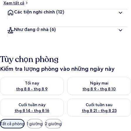
Xem tất cả
Các tiện nghi chính
(12)
Như đang ở nhà
(6)
Tùy chọn phòng
Kiểm tra lượng phòng vào những ngày này
Kiểm tra lượng phòng tối nay từ thg 8 8 - thg 8 9
Kiểm tra lượng phòng ngày mai
Tối nay
Ngày mai
thg 8 8 - thg 8 9
thg 8 9 - thg 8 10
Kiểm tra lượng phòng cuối tuần này từ thg 8 14 - thg 8 16
Kiểm tra lượng phòng cuối tuần
Cuối tuần này
Cuối tuần sau
thg 8 14 - thg 8 16
thg 8 21 - thg 8 23
Bộ
Tất cả phòng
1 giường
2 giường
lọc