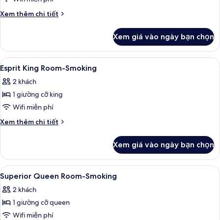
giường
Chi
Xem thêm chi tiết
đơn
tiết
Executive,
khác
Xem giá vào ngày bạn chọn
của
2
Phòng
phòng
2
Xem
Két bảo mật tại phòng, bàn, truy cập
ngủ
7
giường
Esprit King Room-Smoking
tất
đơn
2 khách
Executive,
cả
2
1 giường cỡ king
ảnh
phòng
Esprit
Wifi miễn phí
ngủ
King
Chi
Xem thêm chi tiết
Room-
tiết
khác
Smoking
Xem giá vào ngày bạn chọn
của
Esprit
King
Xem
Két bảo mật tại phòng, bàn, truy cập
4
Room-
Superior Queen Room-Smoking
tất
Smoking
2 khách
cả
1 giường cỡ queen
ảnh
Superior
Wifi miễn phí