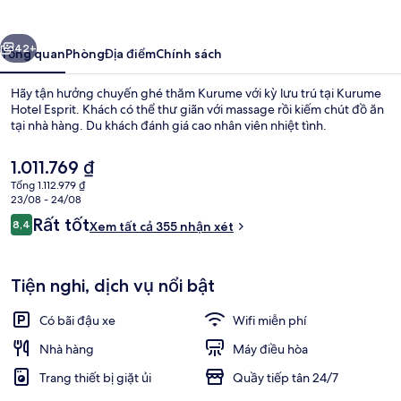
Esprit
ước
Tiếp
42+
Tổng quan
Phòng
Địa điểm
Chính sách
Hãy tận hưởng chuyến ghé thăm Kurume với kỳ lưu trú tại Kurume
Hotel Esprit. Khách có thể thư giãn với massage rồi kiếm chút đồ ăn
tại nhà hàng. Du khách đánh giá cao nhân viên nhiệt tình.
Giá
1.011.769 ₫
hiện
Tổng 1.112.979 ₫
tại
23/08 - 24/08
là
Nhận
Rất tốt
8,4
Xem tất cả 355 nhận xét
1.011.769 ₫
8,4 trên 10,
xét
Nhà hàng
Tiện nghi, dịch vụ nổi bật
Có bãi đậu xe
Wifi miễn phí
Nhà hàng
Máy điều hòa
Trang thiết bị giặt ủi
Quầy tiếp tân 24/7