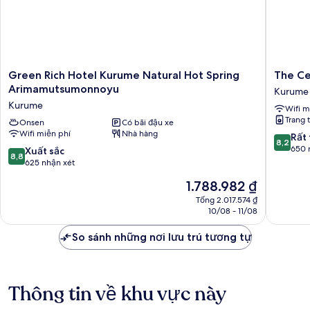
Green
The
Green Rich Hotel Kurume Natural Hot Spring
The Ce
Rich
Celecto
Arimamutsumonnoyu
Kurume
Hotel
Kurume
Kurume
Wifi m
Kurume
Kurume
Trang t
Natural
Onsen
Có bãi đậu xe
Wifi miễn phí
Nhà hàng
Hot
8.2
Rất 
8,2
Spring
trên
650 
8.8
Xuất sắc
8,8
Arimamutsumonnoyu
10,
trên
625 nhận xét
Kurume
Rất
10,
Giá
1.788.982 ₫
tốt,
Xuất
hiện
650
sắc,
Tổng 2.017.574 ₫
tại
nhận
10/08 - 11/08
625
là
xét
nhận
1.788.982 ₫
So sánh những nơi lưu trú tương tự
xét
Thông tin về khu vực này