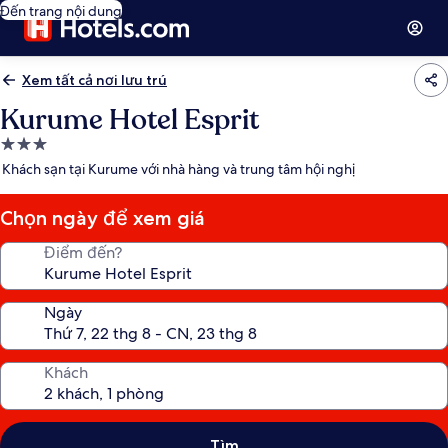
Đến trang nội dung
Xem tất cả nơi lưu trú
Kurume Hotel Esprit
Nơi
lưu
Khách sạn tại Kurume với nhà hàng và trung tâm hội nghị
trú
3.0
Chọn ngày để xem giá
sao
Điểm đến?
Ngày
Khách
Tìm