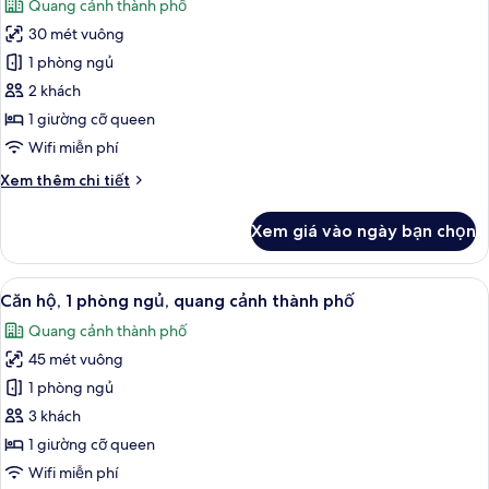
Quang cảnh thành phố
bếp
cả
nhỏ,
30 mét vuông
ảnh
quang
Studio
1 phòng ngủ
cảnh
Suite
thành
2 khách
phố
có
1 giường cỡ queen
thiết
Wifi miễn phí
kế
Chi
Xem thêm chi tiết
đặc
tiết
sắc,
khác
Xem giá vào ngày bạn chọn
quang
của
Studio
cảnh
Suite
Xem
Bàn, khu vực làm việc phù hợp cho l
thành
6
có
Căn hộ, 1 phòng ngủ, quang cảnh thành phố
tất
phố
thiết
Quang cảnh thành phố
kế
cả
đặc
45 mét vuông
ảnh
sắc,
Căn
1 phòng ngủ
quang
hộ,
cảnh
3 khách
thành
1
1 giường cỡ queen
phố
phòng
Wifi miễn phí