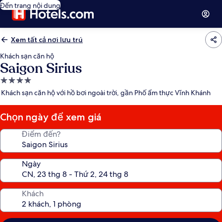
Đến trang nội dung
Xem tất cả nơi lưu trú
Khách sạn căn hộ
Saigon Sirius
Nơi
lưu
Khách sạn căn hộ với hồ bơi ngoài trời, gần Phố ẩm thực Vĩnh Khánh
trú
4.0
Chọn ngày để xem giá
sao
Điểm đến?
Ngày
Khách