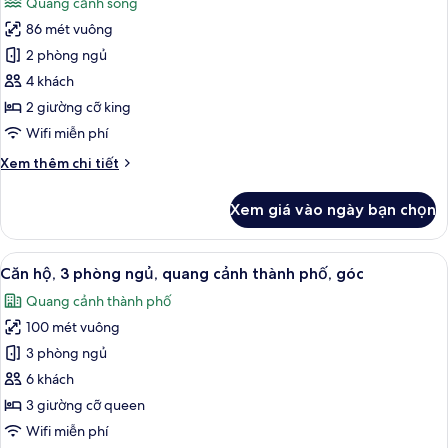
Quang cảnh sông
phòng
cả
ngủ,
86 mét vuông
ảnh
quang
Penthouse
2 phòng ngủ
cảnh
Cao
sông
4 khách
cấp,
2 giường cỡ king
ban
Wifi miễn phí
công,
Chi
Xem thêm chi tiết
quang
tiết
cảnh
khác
Xem giá vào ngày bạn chọn
sông
của
Penthouse
Cao
Xem
Căn hộ, 3 phòng ngủ, quang cảnh thà
13
cấp,
Căn hộ, 3 phòng ngủ, quang cảnh thành phố, góc
tất
ban
Quang cảnh thành phố
công,
cả
quang
100 mét vuông
ảnh
cảnh
Căn
3 phòng ngủ
sông
hộ,
6 khách
3
3 giường cỡ queen
phòng
Wifi miễn phí
ngủ,