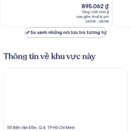
Quận
10,
10,
Giá
895.062 ₫
4
Tuyệt
Tuyệt
hiện
vời,
vời,
Tổng 1.015.000 ₫
tại
bao gồm thuế & phí
413
560
là
24/08 - 25/08
nhận
nhận
895.062 ₫
xét
xét
So sánh những nơi lưu trú tương tự
Thông tin về khu vực này
151 Bến Vân Đồn, Q.4, TP.Hồ Chí Minh