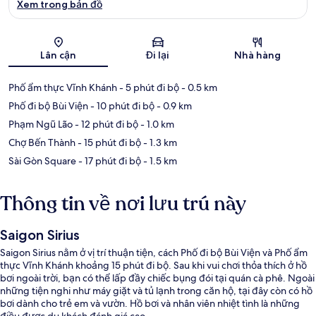
Xem trong bản đồ
Bản đồ
Lân cận
Đi lại
Nhà hàng
Phố ẩm thực Vĩnh Khánh
- 5 phút đi bộ
- 0.5 km
Phố đi bộ Bùi Viện
- 10 phút đi bộ
- 0.9 km
Phạm Ngũ Lão
- 12 phút đi bộ
- 1.0 km
Chợ Bến Thành
- 15 phút đi bộ
- 1.3 km
Sài Gòn Square
- 17 phút đi bộ
- 1.5 km
Thông tin về nơi lưu trú này
Saigon Sirius
Saigon Sirius nằm ở vị trí thuận tiện, cách Phố đi bộ Bùi Viện và Phố ẩm
thực Vĩnh Khánh khoảng 15 phút đi bộ. Sau khi vui chơi thỏa thích ở hồ
bơi ngoài trời, bạn có thể lấp đầy chiếc bụng đói tại quán cà phê. Ngoài
những tiện nghi như máy giặt và tủ lạnh trong căn hộ, tại đây còn có hồ
bơi dành cho trẻ em và vườn. Hồ bơi và nhân viên nhiệt tình là những
điều được du khách đánh giá cao.