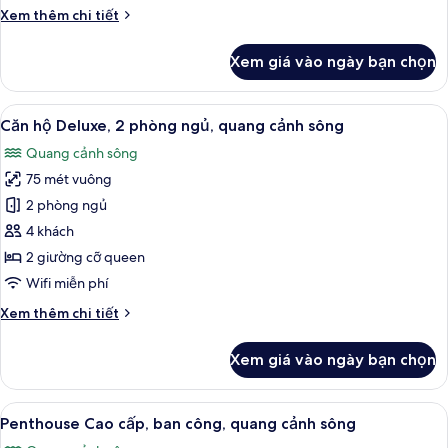
ngủ,
Chi
Xem thêm chi tiết
quang
tiết
cảnh
khác
Xem giá vào ngày bạn chọn
thành
của
Căn
phố
hộ,
Xem
Căn hộ Deluxe, 2 phòng ngủ, quang c
10
1
Căn hộ Deluxe, 2 phòng ngủ, quang cảnh sông
tất
phòng
Quang cảnh sông
ngủ,
cả
quang
75 mét vuông
ảnh
cảnh
Căn
2 phòng ngủ
thành
hộ
phố
4 khách
Deluxe,
2 giường cỡ queen
2
Wifi miễn phí
phòng
Chi
Xem thêm chi tiết
ngủ,
tiết
quang
khác
Xem giá vào ngày bạn chọn
cảnh
của
Căn
sông
hộ
Xem
Quang cảnh từ phòng
14
Deluxe,
Penthouse Cao cấp, ban công, quang cảnh sông
tất
2