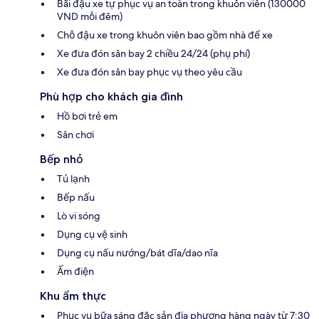
Bãi đậu xe tự phục vụ an toàn trong khuôn viên (130000
VND mỗi đêm)
Chỗ đậu xe trong khuôn viên bao gồm nhà để xe
Xe đưa đón sân bay 2 chiều 24/24 (phụ phí)
Xe đưa đón sân bay phục vụ theo yêu cầu
Phù hợp cho khách gia đình
Hồ bơi trẻ em
Sân chơi
Bếp nhỏ
Tủ lạnh
Bếp nấu
Lò vi sóng
Dụng cụ vệ sinh
Dụng cụ nấu nướng/bát dĩa/dao nĩa
Ấm điện
Khu ẩm thực
Phục vụ bữa sáng đặc sản địa phương hàng ngày từ 7:30