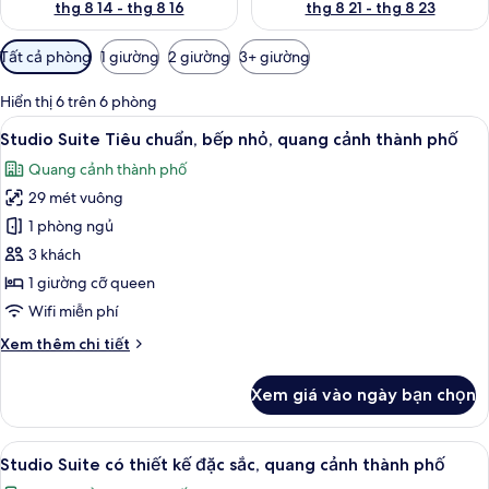
thg 8 14 - thg 8 16
thg 8 21 - thg 8 23
Bộ
Tất cả phòng
1 giường
2 giường
3+ giường
lọc
có
Hiển thị 6 trên 6 phòng
thể
Xem
Studio Suite Tiêu chuẩn, bếp nhỏ, qu
12
Studio Suite Tiêu chuẩn, bếp nhỏ, quang cảnh thành phố
dùng
tất
để
Quang cảnh thành phố
cả
lọc
29 mét vuông
ảnh
tìm
Studio
1 phòng ngủ
phòng
Suite
3 khách
Tiêu
1 giường cỡ queen
chuẩn,
Wifi miễn phí
bếp
Chi
Xem thêm chi tiết
nhỏ,
tiết
quang
khác
Xem giá vào ngày bạn chọn
cảnh
của
Studio
thành
Suite
Xem
Bàn, khu vực làm việc phù hợp cho l
phố
8
Tiêu
Studio Suite có thiết kế đặc sắc, quang cảnh thành phố
tất
chuẩn,