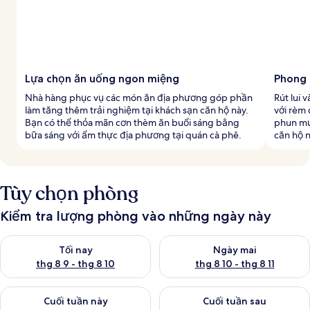
Lựa chọn ăn uống ngon miệng
Phong 
Nhà hàng phục vụ các món ăn địa phương góp phần
Rút lui 
làm tăng thêm trải nghiệm tại khách sạn căn hộ này.
với rèm 
Bạn có thể thỏa mãn cơn thèm ăn buổi sáng bằng
phun mư
bữa sáng với ẩm thực địa phương tại quán cà phê.
căn hộ n
Tùy chọn phòng
Kiểm tra lượng phòng vào những ngày này
Kiểm tra lượng phòng tối nay từ thg 8 9 - thg 8 10
Kiểm tra lượng phòng ngày mai 
Tối nay
Ngày mai
thg 8 9 - thg 8 10
thg 8 10 - thg 8 11
Kiểm tra lượng phòng cuối tuần này từ thg 8 14 - thg 8 16
Kiểm tra lượng phòng cuối tuần
Cuối tuần này
Cuối tuần sau