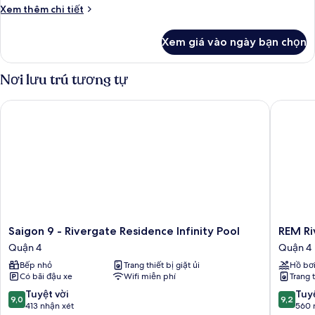
Chi
Xem thêm chi tiết
quang
tiết
cảnh
khác
Xem giá vào ngày bạn chọn
thành
của
Căn
phố,
hộ,
Nơi lưu trú tương tự
góc
3
phòng
Saigon 9 - Rivergate Residence Infinity Pool
REM Rive
ngủ,
quang
cảnh
thành
phố,
góc
Saigon
REM
Saigon 9 - Rivergate Residence Infinity Pool
REM Ri
9
Riverga
Quận 4
Quận 4
-
Garden
Bếp nhỏ
Trang thiết bị giặt ủi
Hồ bơ
Rivergate
Pool
Có bãi đậu xe
Wifi miễn phí
Trang t
Residence
Signatu
Infinity
Quận
9.0
9.2
Tuyệt vời
Tuyệ
9,0
9,2
Pool
4
trên
trên
413 nhận xét
560 