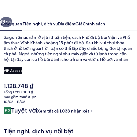
ước
Tiếp
79+
Tổng quan
Tiện nghi, dịch vụ
Địa điểm
Giá
Chính sách
Saigon Sirius nằm ở vị trí thuận tiện, cách Phố đi bộ Bùi Viện và Phố
ẩm thực Vĩnh Khánh khoảng 15 phút đi bộ. Sau khi vui chơi thỏa
thích ở hồ bơi ngoài trời, bạn có thể lấp đầy chiếc bụng đói tại quán
cà phê. Ngoài những tiện nghi như máy giặt và tủ lạnh trong căn
hộ, tại đây còn có hồ bơi dành cho trẻ em và vườn. Hồ bơi và nhân
viên nhiệt tình là những điều được du khách đánh giá cao.
VIP Access
Giá
1.128.748 ₫
Căn hộ Deluxe, 2 phòng ngủ, quang c
hiện
Tổng 1.280.000 ₫
tại
bao gồm thuế & phí
là
10/08 - 11/08
1.128.748 ₫
Nhận
Tuyệt vời
9,0
Xem tất cả 1.038 nhận xét
9,0 trên 10,
xét
Tiện nghi, dịch vụ nổi bật