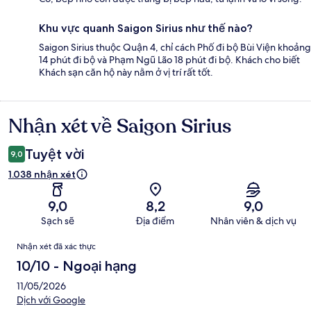
Khu vực quanh Saigon Sirius như thế nào?
Saigon Sirius thuộc Quận 4, chỉ cách Phố đi bộ Bùi Viện khoảng
14 phút đi bộ và Phạm Ngũ Lão 18 phút đi bộ. Khách cho biết
Khách sạn căn hộ này nằm ở vị trí rất tốt.
Nhận xét về Saigon Sirius
Nhận
xét
Tuyệt vời
9,0
1.038 nhận xét
9,0
8,2
9,0
Sạch sẽ
Địa điểm
Nhân viên & dịch vụ
Nhận
Nhận xét đã xác thực
xét
10/10 - Ngoại hạng
11/05/2026
Dịch với Google