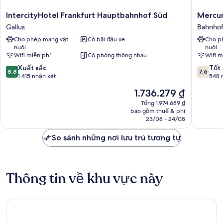
IntercityHotel
Mercur
IntercityHotel Frankfurt Hauptbahnhof Süd
Mercur
Frankfurt
Hotel
Gallus
Bahnhof
Hauptbahnhof
Frankfur
Cho phép mang vật
Có bãi đậu xe
Cho p
Süd
City
nuôi
nuôi
Gallus
Messe
Wifi miễn phí
Có phòng thông nhau
Wifi m
Bahnhofs
8.8
7.6
Xuất sắc
Tốt
8,8
7,6
trên
trên
1.415 nhận xét
548 
10,
10,
Giá
1.736.279 ₫
Xuất
Tốt,
hiện
sắc,
548
Tổng 1.974.689 ₫
tại
bao gồm thuế & phí
1.415
nhận
là
23/08 - 24/08
nhận
xét
1.736.279 ₫
xét
So sánh những nơi lưu trú tương tự
Thông tin về khu vực này