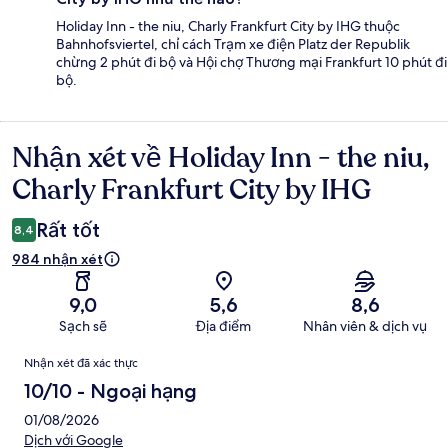
Holiday Inn - the niu, Charly Frankfurt City by IHG thuộc
Bahnhofsviertel, chỉ cách Trạm xe điện Platz der Republik
chừng 2 phút đi bộ và Hội chợ Thương mại Frankfurt 10 phút đi
bộ.
Nhận xét về Holiday Inn - the niu,
Nhận
xét
Charly Frankfurt City by IHG
Rất tốt
8,4
984 nhận xét
9,0
5,6
8,6
Sạch sẽ
Địa điểm
Nhân viên & dịch vụ
Nhận
Nhận xét đã xác thực
xét
10/10 - Ngoại hạng
01/08/2026
Dịch với Google