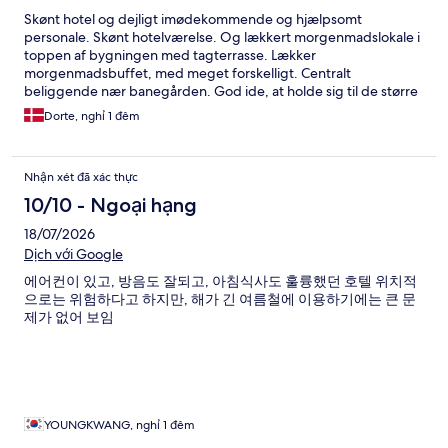
Skønt hotel og dejligt imødekommende og hjælpsomt
personale. Skønt hotelværelse. Og lækkert morgenmadslokale i
toppen af bygningen med tagterrasse. Lækker
morgenmadsbuffet, med meget forskelligt. Centralt
beliggende nær banegården. God ide, at holde sig til de større
gader, når man går i området.
Dorte, nghỉ 1 đêm
Nhận xét đã xác thực
10/10 - Ngoại hạng
18/07/2026
Dịch với Google
에어컨이 있고, 방음도 잘되고, 아침식사도 훌륭했던 호텔 위치적
으로는 위험하다고 하지만, 해가 긴 여름철에 이용하기에는 큰 문
제가 없어 보임
YOUNGKWANG, nghỉ 1 đêm