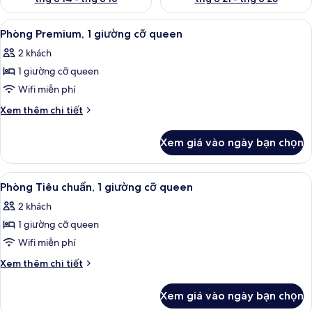
Xem
Phòng Premium, 1 giường cỡ queen | K
7
Phòng Premium, 1 giường cỡ queen
tất
2 khách
cả
1 giường cỡ queen
ảnh
Phòng
Wifi miễn phí
Premium,
Chi
Xem thêm chi tiết
1
tiết
khác
giường
Xem giá vào ngày bạn chọn
của
cỡ
Phòng
queen
Premium,
Xem
Két bảo mật tại phòng, màn/rèm cản s
9
1
Phòng Tiêu chuẩn, 1 giường cỡ queen
tất
giường
2 khách
cỡ
cả
queen
1 giường cỡ queen
ảnh
Phòng
Wifi miễn phí
Tiêu
Chi
Xem thêm chi tiết
chuẩn,
tiết
khác
1
Xem giá vào ngày bạn chọn
của
giường