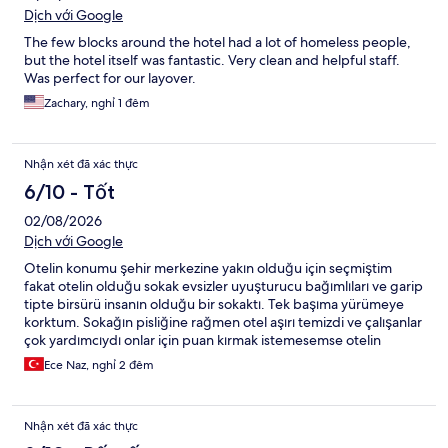
Dịch với Google
The few blocks around the hotel had a lot of homeless people,
but the hotel itself was fantastic. Very clean and helpful staff.
Was perfect for our layover.
Zachary, nghỉ 1 đêm
Nhận xét đã xác thực
6/10 - Tốt
02/08/2026
Dịch với Google
Otelin konumu şehir merkezine yakın olduğu için seçmiştim
fakat otelin olduğu sokak evsizler uyuşturucu bağımlıları ve garip
tipte birsürü insanın olduğu bir sokaktı. Tek başıma yürümeye
korktum. Sokağın pisliğine rağmen otel aşırı temizdi ve çalışanlar
çok yardımcıydı onlar için puan kırmak istemesemse otelin
olduğu sokak çok kötüydü.
Ece Naz, nghỉ 2 đêm
Nhận xét đã xác thực