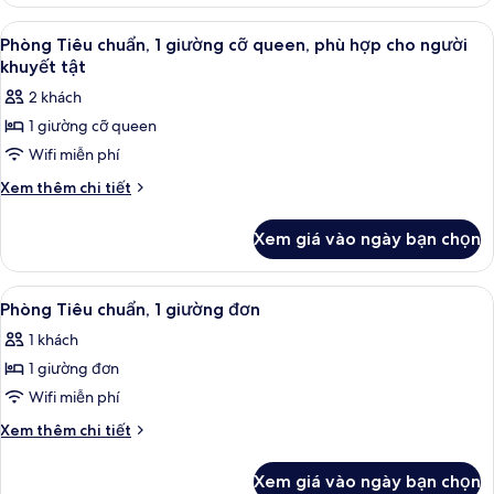
Phòng
cỡ
Tiêu
Xem
Két bảo mật tại phòng, màn/rèm cản s
5
queen
chuẩn,
Phòng Tiêu chuẩn, 1 giường cỡ queen, phù hợp cho người
tất
1
khuyết tật
giường
cả
2 khách
cỡ
ảnh
queen
1 giường cỡ queen
Phòng
Wifi miễn phí
Tiêu
chuẩn,
Chi
Xem thêm chi tiết
tiết
1
khác
giường
Xem giá vào ngày bạn chọn
của
cỡ
Phòng
queen,
Tiêu
Xem
Phòng Tiêu chuẩn, 1 giường đơn | Két
5
chuẩn,
phù
Phòng Tiêu chuẩn, 1 giường đơn
tất
1
hợp
1 khách
giường
cả
cho
cỡ
1 giường đơn
ảnh
người
queen,
Phòng
Wifi miễn phí
phù
khuyết
Tiêu
hợp
Chi
Xem thêm chi tiết
tật
cho
chuẩn,
tiết
người
khác
1
Xem giá vào ngày bạn chọn
khuyết
của