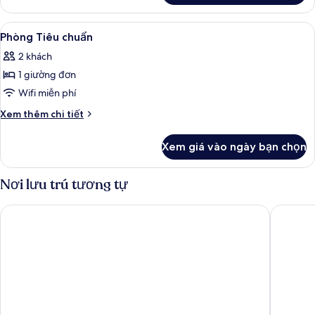
giường
tật
Phòng
đơn
Tiêu
Xem
Phòng Tiêu chuẩn | Két bảo mật tại p
12
chuẩn,
Phòng Tiêu chuẩn
tất
1
2 khách
giường
cả
đơn
1 giường đơn
ảnh
Phòng
Wifi miễn phí
Tiêu
Chi
Xem thêm chi tiết
chuẩn
tiết
khác
Xem giá vào ngày bạn chọn
của
Phòng
Tiêu
Nơi lưu trú tương tự
chuẩn
IntercityHotel Frankfurt Hauptbahnhof Süd
Mercure 