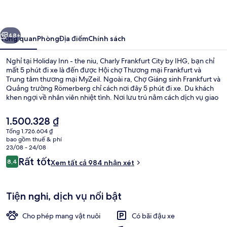
-
the
ước
Tiếp
niu,
48+
Tổng quan
Phòng
Địa điểm
Chính sách
Charly
Nghỉ tại Holiday Inn - the niu, Charly Frankfurt City by IHG, bạn chỉ
Frankfurt
mất 5 phút đi xe là đến được Hội chợ Thương mại Frankfurt và
Trung tâm thương mại MyZeil. Ngoài ra, Chợ Giáng sinh Frankfurt và
City
Quảng trường Römerberg chỉ cách nơi đây 5 phút đi xe. Du khách
by
khen ngợi về nhân viên nhiệt tình. Nơi lưu trú nằm cách dịch vụ giao
thông công cộng một quãng đi bộ ngắn: cách Trạm xe điện Platz
IHG
der Republik 2 phút và Ga U-Bahn Central 5 phút.
Giá
1.500.328 ₫
hiện
Tổng 1.726.604 ₫
tại
bao gồm thuế & phí
Bữa sáng buffet hàng ngày với phụ p
là
23/08 - 24/08
1.500.328 ₫
Nhận
Rất tốt
8,4
Xem tất cả 984 nhận xét
8,4 trên 10,
xét
Tiện nghi, dịch vụ nổi bật
Cho phép mang vật nuôi
Có bãi đậu xe