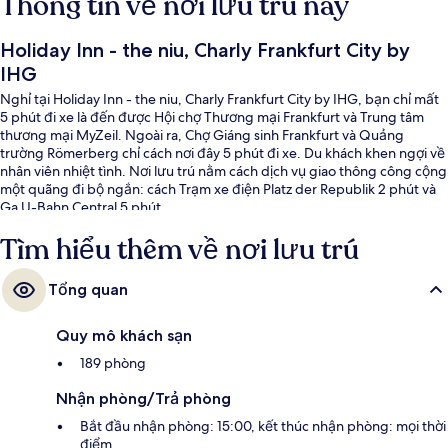
Thông tin về nơi lưu trú này
Holiday Inn - the niu, Charly Frankfurt City by
IHG
Nghỉ tại Holiday Inn - the niu, Charly Frankfurt City by IHG, bạn chỉ mất
5 phút đi xe là đến được Hội chợ Thương mại Frankfurt và Trung tâm
thương mại MyZeil. Ngoài ra, Chợ Giáng sinh Frankfurt và Quảng
trường Römerberg chỉ cách nơi đây 5 phút đi xe. Du khách khen ngợi về
nhân viên nhiệt tình. Nơi lưu trú nằm cách dịch vụ giao thông công cộng
một quãng đi bộ ngắn: cách Trạm xe điện Platz der Republik 2 phút và
Ga U-Bahn Central 5 phút.
Tìm hiểu thêm về nơi lưu trú
Tổng quan
Quy mô khách sạn
189 phòng
Nhận phòng/Trả phòng
Bắt đầu nhận phòng: 15:00, kết thúc nhận phòng: mọi thời
điểm