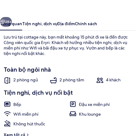
Jeriwsalem
ước
Tiếp
25+
Tổng quan
Tiện nghi, dịch vụ
Địa điểm
Chính sách
Lưu trú tại cottage này, bạn mất khoảng 15 phút đi xe là đến được
Công viên quốc gia Eryri. Khách sẽ hưởng nhiều tiện nghi, dịch vụ
miễn phí như Wifi và bãi đậu xe tự phục vụ. Vườn and bếp là các
tiện nghi nổi bật khác.
Toàn bộ ngôi nhà
2 phòng ngủ
2 phòng tắm
4 khách
Cottage | Nội thất
Tiện nghi, dịch vụ nổi bật
Bếp
Đậu xe miễn phí
Wifi miễn phí
Khu lounge
Không hút thuốc
Xem tất cả