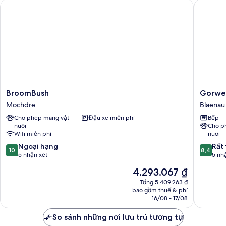
BroomBush
Gorwel
BroomBush
Gorwel
BroomBush
Gorwe
Mochdre
Blaenau
Mochdre
Blaenau 
Ffestini
Cho phép mang vật
Đậu xe miễn phí
Bếp
nuôi
Cho p
Wifi miễn phí
nuôi
10.0
8.4
Ngoại hạng
Rất 
10
8,4
trên
trên
5 nhận xét
5 nh
10,
10,
Giá
4.293.067 ₫
Ngoại
Rất
hiện
hạng,
tốt,
Tổng 5.409.263 ₫
tại
bao gồm thuế & phí
5
5
là
16/08 - 17/08
nhận
nhận
4.293.067 ₫
xét
xét
So sánh những nơi lưu trú tương tự