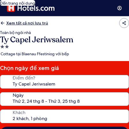
Đến trang nội dung
Xem tất cả nơi lưu trú
Toàn bộ ngôi nhà
Ty Capel Jeriwsalem
Nơi
lưu
Cottage tại Blaenau Ffestiniog với bếp
trú
2.0
Chọn ngày để xem giá
sao
Điểm đến?
Ngày
Khách