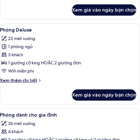
tiết
khác
Xem giá vào ngày bạn chọn
của
Phòng
Xem
Két bảo mật tại phòng, bàn ủi/dụng c
7
Phòng Deluxe
tất
22 mét vuông
cả
1 phòng ngủ
ảnh
Phòng
3 khách
Deluxe
1 giường cỡ king HOẶC 2 giường đơn
Wifi miễn phí
Chi
Xem thêm chi tiết
tiết
khác
Xem giá vào ngày bạn chọn
của
Phòng
Deluxe
Xem
Két bảo mật tại phòng, bàn ủi/dụng c
9
Phòng dành cho gia đình
tất
36 mét vuông
cả
4 khách
ảnh
2 giường cỡ king HOẶC 1 giường cỡ king và 2 giường đơn