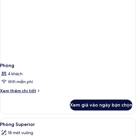
Phòng
4 khách
Wifi miễn phí
Chi
Xem thêm chi tiết
tiết
khác
Xem giá vào ngày bạn chọn
của
Phòng
Xem
Phòng Superior | Két bảo mật tại phò
5
Phòng Superior
tất
18 mét vuông
cả