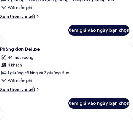
Phòng
dành
Wifi miễn phí
cho
Chi
Xem thêm chi tiết
gia
tiết
đình
khác
Xem giá vào ngày bạn chọn
của
Phòng
dành
Xem
Quang cảnh từ phòng
8
cho
Phòng đơn Deluxe
tất
gia
44 mét vuông
đình
cả
4 khách
ảnh
Phòng
1 giường cỡ king và 2 giường đơn
đơn
Wifi miễn phí
Deluxe
Chi
Xem thêm chi tiết
tiết
khác
Xem giá vào ngày bạn chọn
của
Phòng
đơn
Deluxe