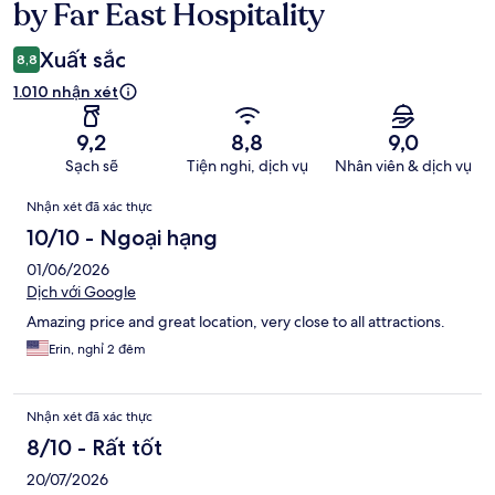
xét
by Far East Hospitality
Xuất sắc
8,8
1.010 nhận xét
9,2
8,8
9,0
Sạch sẽ
Tiện nghi, dịch vụ
Nhân viên & dịch vụ
Nhận
Nhận xét đã xác thực
xét
10/10 - Ngoại hạng
01/06/2026
Dịch với Google
Amazing price and great location, very close to all attractions.
Erin, nghỉ 2 đêm
Nhận xét đã xác thực
8/10 - Rất tốt
20/07/2026