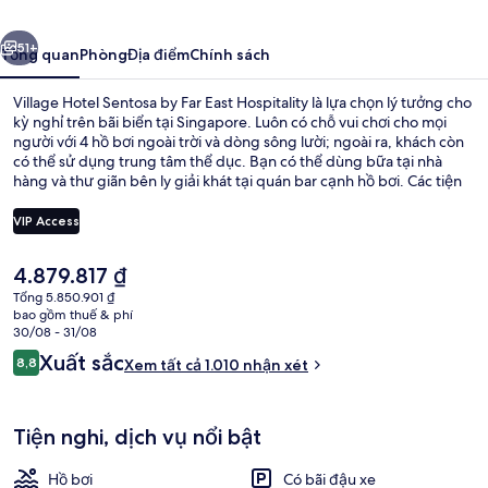
by
ước
Tiếp
Far
51+
Tổng quan
Phòng
Địa điểm
Chính sách
East
Village Hotel Sentosa by Far East Hospitality là lựa chọn lý tưởng cho
Hospitality
kỳ nghỉ trên bãi biển tại Singapore. Luôn có chỗ vui chơi cho mọi
người với 4 hồ bơi ngoài trời và dòng sông lười; ngoài ra, khách còn
có thể sử dụng trung tâm thể dục. Bạn có thể dùng bữa tại nhà
hàng và thư giãn bên ly giải khát tại quán bar cạnh hồ bơi. Các tiện
nghi nổi bật tại khách sạn sang trọng này bao gồm hồ bơi dành cho
trẻ em và sân hiên. Hồ bơi và nhân viên nhiệt tình là những điều ghi
VIP Access
dấu ấn trong lòng du khách. Dịch vụ giao thông công cộng chỉ cách
một quãng đi bộ ngắn: cách Ga Imbiah 3 phút và Ga metro Resorts
Giá
4.879.817 ₫
World 7 phút.
4 hồ bơi ngoài trời, mở cửa từ 8:00 
hiện
Tổng 5.850.901 ₫
tại
bao gồm thuế & phí
là
30/08 - 31/08
4.879.817 ₫
Nhận
Xuất sắc
8,8
Xem tất cả 1.010 nhận xét
8,8 trên 10,
xét
Tiện nghi, dịch vụ nổi bật
Hồ bơi
Có bãi đậu xe