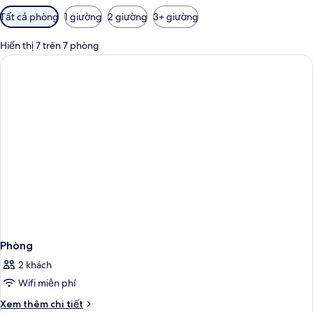
Bộ
Tất cả phòng
1 giường
2 giường
3+ giường
lọc
có
Hiển thị 7 trên 7 phòng
thể
dùng
để
lọc
tìm
phòng
Phòng
2 khách
Wifi miễn phí
Chi
Xem thêm chi tiết