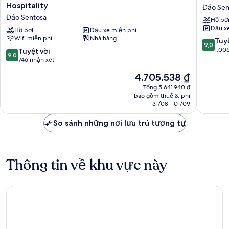
Outpost
La
Hospitality
Đảo Sen
Hotel
Rasa
Đảo Sentosa
Hồ bơ
Sentosa
Sentosa
Đậu x
by
Hồ bơi
Đậu xe miễn phí
Singapo
Wifi miễn phí
Nhà hàng
Far
Đảo
9.0
Tuyệ
9,0
East
Sentosa
trên
1.00
9.0
Tuyệt vời
9,0
Hospitality
10,
trên
746 nhận xét
Đảo
Tuyệt
10,
Giá
4.705.538 ₫
Sentosa
vời,
Tuyệt
hiện
1.006
vời,
Tổng 5.641.940 ₫
tại
nhận
bao gồm thuế & phí
746
là
31/08 - 01/09
xét
nhận
4.705.538 ₫
xét
So sánh những nơi lưu trú tương tự
Thông tin về khu vực này