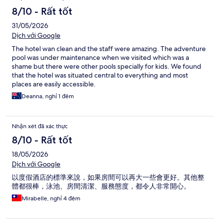
8/10 - Rất tốt
31/05/2026
Dịch với Google
The hotel wan clean and the staff were amazing. The adventure
pool was under maintenance when we visited which was a
shame but there were other pools specially for kids. We found
that the hotel was situated central to everything and most
places are easily accessible.
Deanna, nghỉ 1 đêm
Nhận xét đã xác thực
8/10 - Rất tốt
18/05/2026
Dịch với Google
以度假酒店的標準來說，如果房間可以再大一些會更好。其他整
體都很棒，泳池、房間清潔、服務態度，都令人非常開心。
Mirabelle, nghỉ 4 đêm