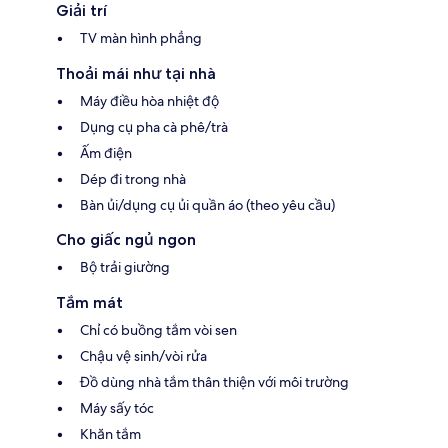
Giải trí
TV màn hình phẳng
Thoải mái như tại nhà
Máy điều hòa nhiệt độ
Dụng cụ pha cà phê/trà
Ấm điện
Dép đi trong nhà
Bàn ủi/dụng cụ ủi quần áo (theo yêu cầu)
Cho giấc ngủ ngon
Bộ trải giường
Tắm mát
Chỉ có buồng tắm vòi sen
Chậu vệ sinh/vòi rửa
Đồ dùng nhà tắm thân thiện với môi trường
Máy sấy tóc
Khăn tắm