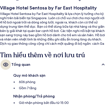
Village Hotel Sentosa by Far East Hospitality
Village Hotel Sentosa by Far East Hospitality là lựa chọn lý tưởng cho kỳ
nghỉ trên bãi biển tại Singapore. Luôn có chỗ vui chơi cho mọi người với
4 hồ bơi ngoài trời và dòng sông lười; ngoài ra, khách còn có thể sử
dụng trung tâm thể dục. Bạn có thể dùng bữa tại nhà hàng và thư giãn
bên ly giải khát tại quán bar cạnh hồ bơi. Các tiện nghi nổi bật tại khách
sạn sang trọng này bao gồm hồ bơi dành cho trẻ em và sân hiên. Hồ bơi
và nhân viên nhiệt tình là những điều ghi dấu ấn trong lòng du khách.
Dịch vụ giao thông công cộng chỉ cách một quãng đi bộ ngắn: cách Ga
Imbiah 3 phút và Ga metro Resorts World 7 phút.
Tìm hiểu thêm về nơi lưu trú
Tổng quan
Quy mô khách sạn
606 phòng
Gồm 7 tầng
Nhận phòng/Trả phòng
Giờ nhận phòng bắt đầu từ 15:00