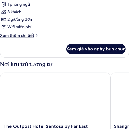
1 phòng ngủ
ảnh
Phòng
3 khách
Superior
2 giường đơn
Wifi miễn phí
Chi
Xem thêm chi tiết
tiết
khác
Xem giá vào ngày bạn chọn
của
Phòng
Superior
Nơi lưu trú tương tự
The Outpost Hotel Sentosa by Far East Hospitality
Shangri-
The
Shangri
The Outpost Hotel Sentosa by Far East
Shangr