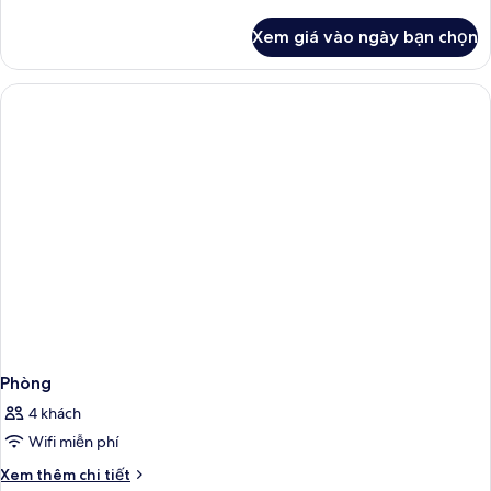
tiết
khác
Xem giá vào ngày bạn chọn
của
Phòng
Phòng
4 khách
Wifi miễn phí
Chi
Xem thêm chi tiết