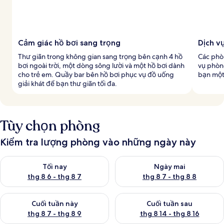
Cảm giác hồ bơi sang trọng
Dịch v
Thư giãn trong không gian sang trọng bên cạnh 4 hồ
Các phòn
bơi ngoài trời, một dòng sông lười và một hồ bơi dành
vụ phòng
cho trẻ em. Quầy bar bên hồ bơi phục vụ đồ uống
bạn một
giải khát để bạn thư giãn tối đa.
Tùy chọn phòng
Kiểm tra lượng phòng vào những ngày này
Kiểm tra lượng phòng tối nay từ thg 8 6 - thg 8 7
Kiểm tra lượng phòng ngày mai
Tối nay
Ngày mai
thg 8 6 - thg 8 7
thg 8 7 - thg 8 8
Kiểm tra lượng phòng cuối tuần này từ thg 8 7 - thg 8 9
Kiểm tra lượng phòng cuối tuần
Cuối tuần này
Cuối tuần sau
thg 8 7 - thg 8 9
thg 8 14 - thg 8 16