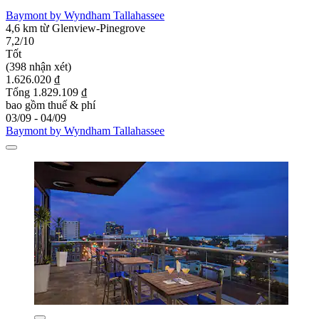
Baymont by Wyndham Tallahassee
4,6 km từ Glenview-Pinegrove
7,2/10
Tốt
(398 nhận xét)
1.626.020 ₫
Tổng 1.829.109 ₫
bao gồm thuế & phí
03/09 - 04/09
Baymont by Wyndham Tallahassee