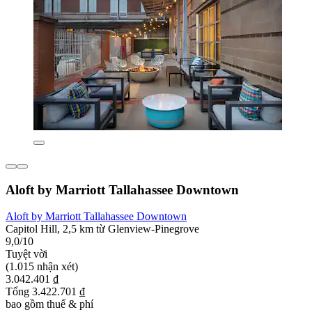
Aloft by Marriott Tallahassee Downtown
Aloft by Marriott Tallahassee Downtown
Capitol Hill, 2,5 km từ Glenview-Pinegrove
9,0/10
Tuyệt vời
(1.015 nhận xét)
3.042.401 ₫
Tổng 3.422.701 ₫
bao gồm thuế & phí