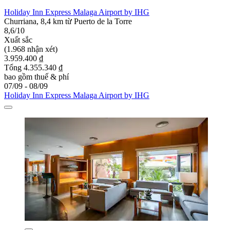
Holiday Inn Express Malaga Airport by IHG
Churriana, 8,4 km từ Puerto de la Torre
8,6/10
Xuất sắc
(1.968 nhận xét)
3.959.400 ₫
Tổng 4.355.340 ₫
bao gồm thuế & phí
07/09 - 08/09
Holiday Inn Express Malaga Airport by IHG