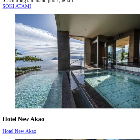
‐
Cách trung tâm thành phố 1,58 km
SOKI ATAMI
Hotel New Akao
Hotel New Akao