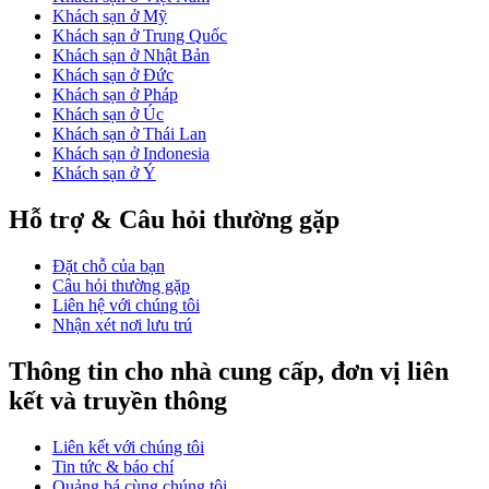
Khách sạn ở Mỹ
Khách sạn ở Trung Quốc
Khách sạn ở Nhật Bản
Khách sạn ở Đức
Khách sạn ở Pháp
Khách sạn ở Úc
Khách sạn ở Thái Lan
Khách sạn ở Indonesia
Khách sạn ở Ý
Hỗ trợ & Câu hỏi thường gặp
Đặt chỗ của bạn
Câu hỏi thường gặp
Liên hệ với chúng tôi
Nhận xét nơi lưu trú
Thông tin cho nhà cung cấp, đơn vị liên
kết và truyền thông
Liên kết với chúng tôi
Tin tức & báo chí
Quảng bá cùng chúng tôi