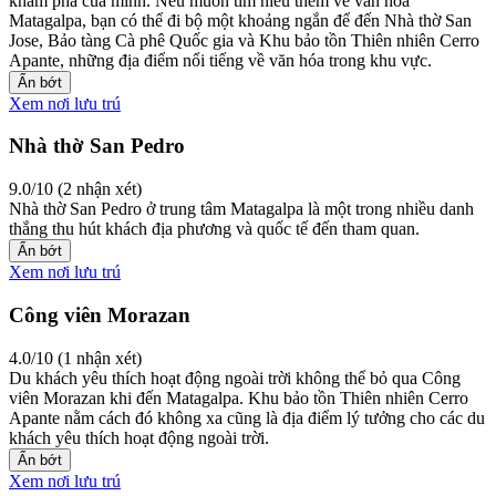
khám phá của mình. Nếu muốn tìm hiểu thêm về văn hóa
Matagalpa, bạn có thể đi bộ một khoảng ngắn để đến Nhà thờ San
Jose, Bảo tàng Cà phê Quốc gia và Khu bảo tồn Thiên nhiên Cerro
Apante, những địa điểm nổi tiếng về văn hóa trong khu vực.
Ẩn bớt
Xem nơi lưu trú
Nhà thờ San Pedro
9.0/10 (2 nhận xét)
Nhà thờ San Pedro ở trung tâm Matagalpa là một trong nhiều danh
thắng thu hút khách địa phương và quốc tế đến tham quan.
Ẩn bớt
Xem nơi lưu trú
Công viên Morazan
4.0/10 (1 nhận xét)
Du khách yêu thích hoạt động ngoài trời không thể bỏ qua Công
viên Morazan khi đến Matagalpa. Khu bảo tồn Thiên nhiên Cerro
Apante nằm cách đó không xa cũng là địa điểm lý tưởng cho các du
khách yêu thích hoạt động ngoài trời.
Ẩn bớt
Xem nơi lưu trú