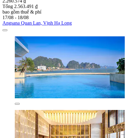
2.260.574 ₫
Tổng 2.563.491 ₫
bao gồm thuế & phí
17/08 - 18/08
Angsana Quan Lan, Vịnh Hạ Long