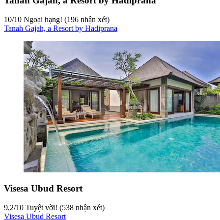
Tanah Gajah, a Resort by Hadiprana
10
/
10
Ngoại hạng! (196 nhận xét)
Tanah Gajah, a Resort by Hadiprana
Visesa Ubud Resort
9,2
/
10
Tuyệt vời! (538 nhận xét)
Visesa Ubud Resort