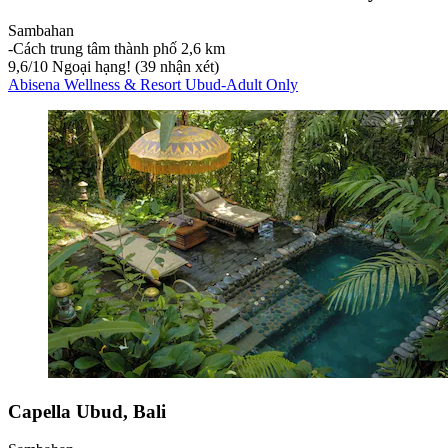
Sambahan
‐
Cách trung tâm thành phố 2,6 km
9,6
/
10
Ngoại hạng! (39 nhận xét)
Abisena Wellness & Resort Ubud-Adult Only
Capella Ubud, Bali