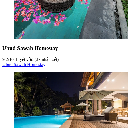
Ubud Sawah Homestay
9,2
/
10
Tuyệt vời! (37 nhận xét)
Ubud Sawah Homestay