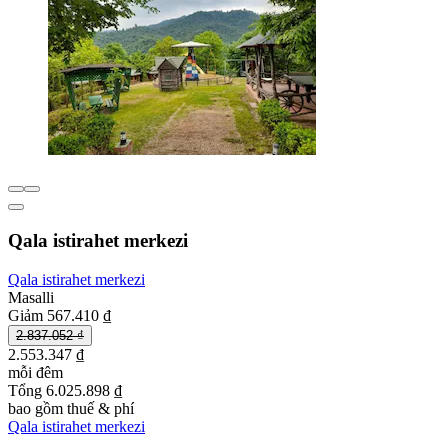
Qala istirahet merkezi
Qala istirahet merkezi
Masalli
Giảm 567.410 ₫
2.837.052 ₫
2.553.347 ₫
mỗi đêm
Tổng 6.025.898 ₫
bao gồm thuế & phí
Qala istirahet merkezi