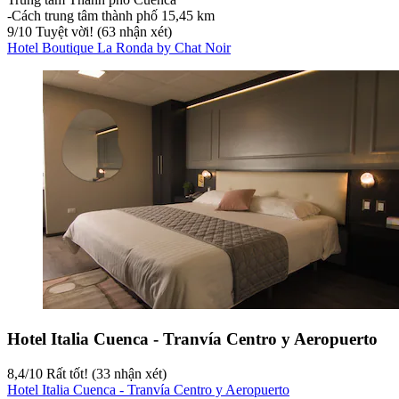
‐
Cách trung tâm thành phố 15,45 km
9
/
10
Tuyệt vời! (63 nhận xét)
Hotel Boutique La Ronda by Chat Noir
Hotel Italia Cuenca - Tranvía Centro y Aeropuerto
8,4
/
10
Rất tốt! (33 nhận xét)
Hotel Italia Cuenca - Tranvía Centro y Aeropuerto