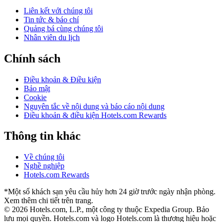
Liên kết với chúng tôi
Tin tức & báo chí
Quảng bá cùng chúng tôi
Nhân viên du lịch
Chính sách
Điều khoản & Điều kiện
Bảo mật
Cookie
Nguyên tắc về nội dung và báo cáo nội dung
Điều khoản & điều kiện Hotels.com Rewards
Thông tin khác
Về chúng tôi
Nghề nghiệp
Hotels.com Rewards
*Một số khách sạn yêu cầu hủy hơn 24 giờ trước ngày nhận phòng.
Xem thêm chi tiết trên trang.
© 2026 Hotels.com, L.P., một công ty thuộc Expedia Group. Bảo
lưu mọi quyền.
Hotels.com và logo Hotels.com là thương hiệu hoặc