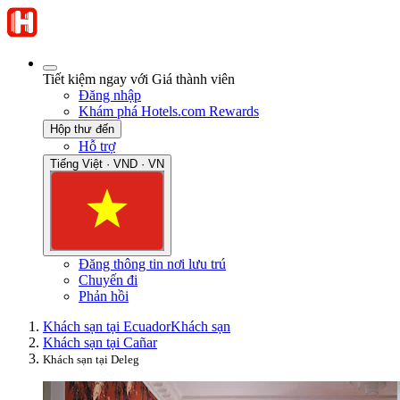
Tiết kiệm ngay với Giá thành viên
Đăng nhập
Khám phá Hotels.com Rewards
Hộp thư đến
Hỗ trợ
Tiếng Việt · VND · VN
Đăng thông tin nơi lưu trú
Chuyến đi
Phản hồi
Khách sạn tại Ecuador
Khách sạn
Khách sạn tại Cañar
Khách sạn tại Deleg