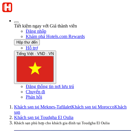
Tiết kiệm ngay với Giá thành viên
Đăng nhập
Khám phá Hotels.com Rewards
Hộp thư đến
Hỗ trợ
Tiếng Việt · VND · VN
Đăng thông tin nơi lưu trú
Chuyến đi
Phản hồi
Khách sạn tại Meknes-Tafilalet
Khách sạn tại Morocco
Khách
sạn
Khách sạn tại Toudgha El Oulia
Khách sạn phù hợp cho khách gia đình tại Toudgha El Oulia