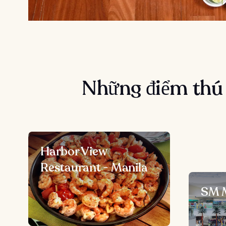
Những điểm thú 
Harbor View
Restaurant - Manila
SM M