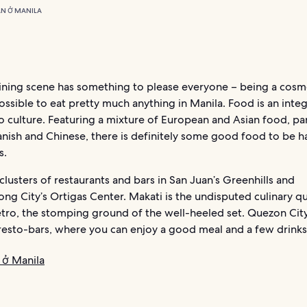
N Ở MANILA
dining scene has something to please everyone – being a cosm
s possible to eat pretty much anything in Manila. Food is an integ
no culture. Featuring a mixture of European and Asian food, par
nish and Chinese, there is definitely some good food to be h
s.
clusters of restaurants and bars in San Juan’s Greenhills and
ng City’s Ortigas Center. Makati is the undisputed culinary q
tro, the stomping ground of the well-heeled set. Quezon City 
resto-bars, where you can enjoy a good meal and a few drinks
 ở Manila