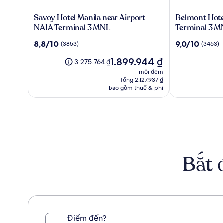
Savoy
Belmont
Savoy Hotel Manila near Airport
Belmont Hote
Hotel
Hotel
NAIA Terminal 3 MNL
Terminal 3 M
Manila
Manila
8.8
9.0
8,8/10
9,0/10
(3853)
(3463)
near
near
trên
trên
Airport
NAIA
Giá
1.899.944 ₫
10,
10,
Giá
3.275.764 ₫
NAIA
Terminal
hiện
(3853)
(3463)
cũ
mỗi đêm
Terminal
3
tại
là
Tổng 2.127.937 ₫
3
MNL
là
3.275.764 ₫,
bao gồm thuế & phí
MNL
1.899.944 ₫
xem
thêm
thông
tin
về
Giá
tiêu
Bắt 
chuẩn.
Điểm đến?