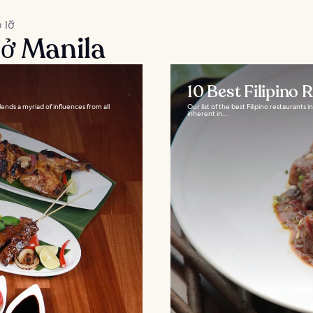
 lỡ
 ở Manila
10 Best Filipino 
lends a myriad of influences from all
Our list of the best Filipino restaurants 
inherent in...