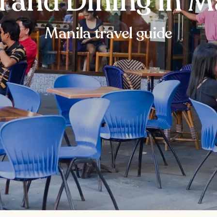
 and Dining in M
Manila travel guide