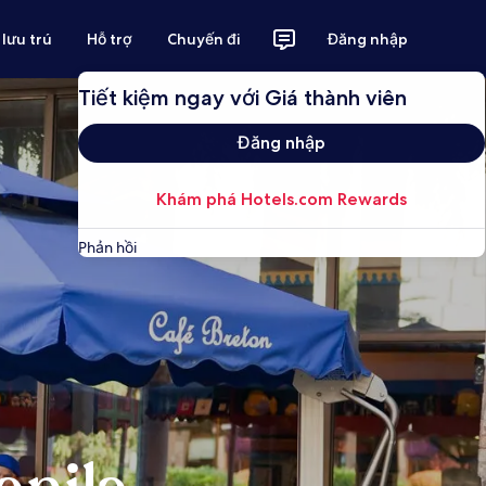
 lưu trú
Hỗ trợ
Chuyến đi
Đăng nhập
Tiết kiệm ngay với Giá thành viên
Đăng nhập
Khám phá Hotels.com Rewards
Phản hồi