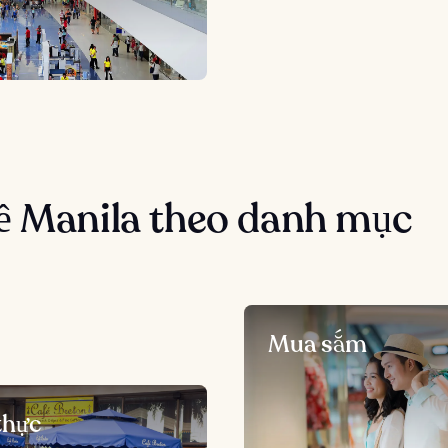
ề Manila theo danh mục
Mua sắm
thực