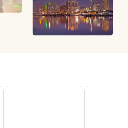
Dusit Thani Manila
New World Makati H