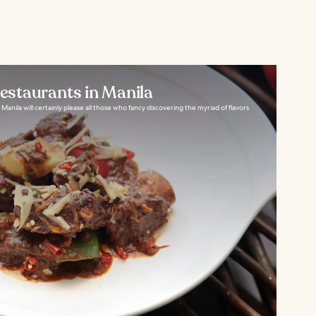
Restaurants in Manila
in Manila will certainly please all those who fancy discovering the myriad of flavors