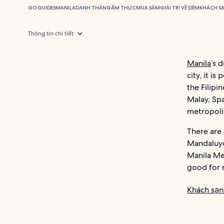
GO GUIDES
MANILA
DANH THẮNG
ẨM THỰC
MUA SẮM
GIẢI TRÍ VỀ ĐÊM
KHÁCH SẠ
Thông tin chi tiết
Manila
’s 
city, it i
the Filipi
Malay, Spa
metropoli
There are 
Mandaluyo
Manila Me
good for 
Khách sạn