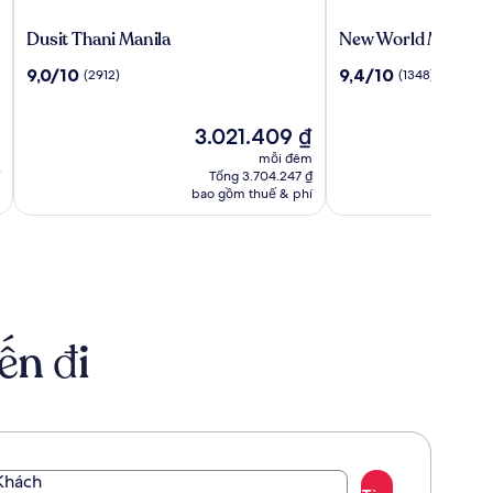
Dusit
New
Dusit Thani Manila
New World Makati H
Thani
World
9.0
9.4
9,0/10
9,4/10
(2912)
(1348)
Manila
Makati
trên
trên
Hotel
10,
10,
(2912)
Giá
(1348)
3.021.409 ₫
hiện
mỗi đêm
tại
Tổng 3.704.247 ₫
là
bao gồm thuế & phí
3.021.409 ₫
ến đi
Khách