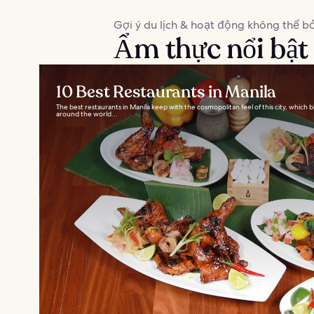
Gợi ý du lịch & hoạt động không thể bỏ
Ẩm thực nổi bật
10 Best Restaurants in Manila
The best restaurants in Manila keep with the cosmopolitan feel of this city, which b
around the world...