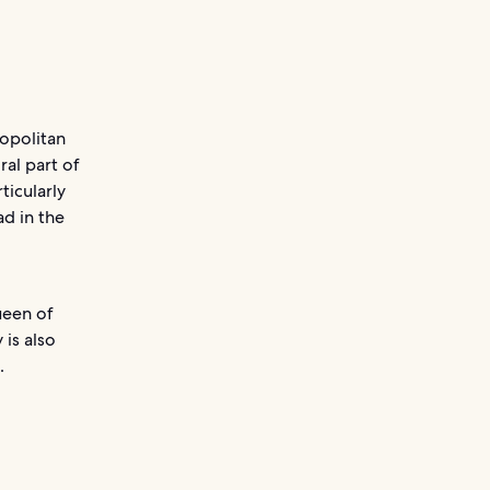
opolitan
ral part of
ticularly
ad in the
ueen of
is also
.