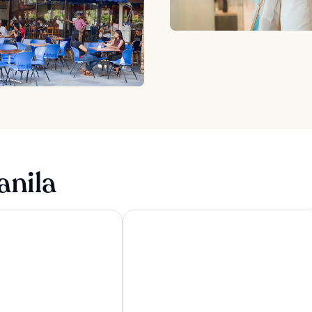
anila
 Manila near NAIA Terminal 3 MNL
Hotel Sogo Bagong Barrio Caloocan