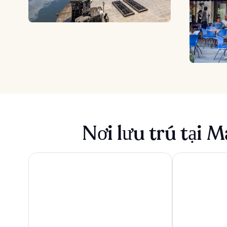
Nơi lưu trú tại M
Savoy Hotel Manila near Airport NAIA Terminal 3 MNL
Belmont Hotel