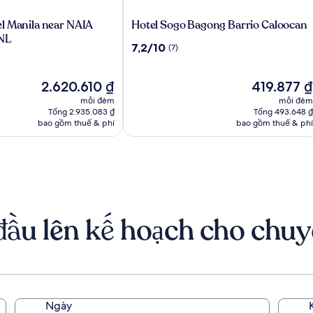
Hotel
l Manila near NAIA
Hotel Sogo Bagong Barrio Caloocan
Sogo
NL
7.2
7,2/10
(7)
Bagong
trên
Barrio
10,
Caloocan
Giá
(7)
Giá
2.620.610 ₫
419.877 ₫
hiện
hiện
mỗi đêm
mỗi đêm
tại
tại
Tổng 2.935.083 ₫
Tổng 493.648 ₫
là
là
bao gồm thuế & phí
bao gồm thuế & phí
2.620.610 ₫
419.877 ₫
đầu lên kế hoạch cho chuy
Ngày