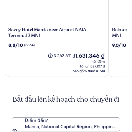
Savoy
Belmont
Savoy Hotel Manila near Airport NAIA
Belmont H
Hotel
Hotel
Terminal 3 MNL
MNL
Manila
Manila
8.8
9.0
8,8/10
9,0/10
(3864)
(3
near
near
trên
trên
Airport
NAIA
Giá
1.631.346 ₫
10,
10,
Giá
3.262.691 ₫
NAIA
Terminal
hiện
(3864)
(3470)
cũ
mỗi đêm
Terminal
3
tại
là
Tổng 1.827.107 ₫
3
MNL
là
3.262.691 ₫,
bao gồm thuế & phí
MNL
1.631.346 ₫
xem
thêm
thông
tin
Bắt đầu lên kế hoạch cho chuyến đi
về
Giá
tiêu
chuẩn.
Điểm đến?
Manila, National Capital Region, Philippines