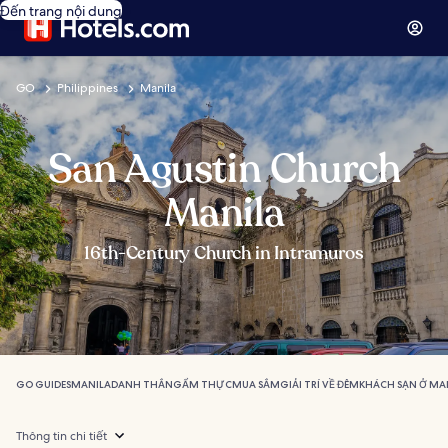
Đến trang nội dung
GO
Philippines
Manila
San Agustin Church
Manila
16th-Century Church in Intramuros
GO GUIDES
MANILA
DANH THẮNG
ẨM THỰC
MUA SẮM
GIẢI TRÍ VỀ ĐÊM
KHÁCH SẠN Ở MA
Thông tin chi tiết