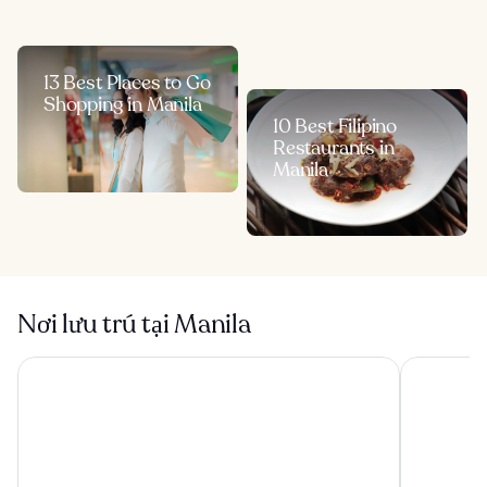
13 Best Places to Go
Shopping in Manila
10 Best Filipino
Restaurants in
Manila
Nơi lưu trú tại Manila
Savoy Hotel Manila near Airport NAIA Terminal 3 MNL
Belmont Ho