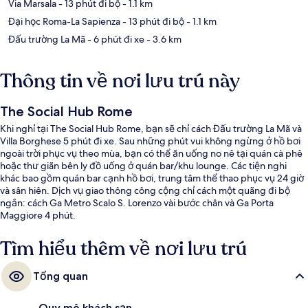
Via Marsala
- 13 phút đi bộ
- 1.1 km
Đại học Roma-La Sapienza
- 13 phút đi bộ
- 1.1 km
Đấu trường La Mã
- 6 phút đi xe
- 3.6 km
Thông tin về nơi lưu trú này
The Social Hub Rome
Khi nghỉ tại The Social Hub Rome, bạn sẽ chỉ cách Đấu trường La Mã và
Villa Borghese 5 phút đi xe. Sau những phút vui không ngừng ở hồ bơi
ngoài trời phục vụ theo mùa, bạn có thể ăn uống no nê tại quán cà phê
hoặc thư giãn bên ly đồ uống ở quán bar/khu lounge. Các tiện nghi
khác bao gồm quán bar cạnh hồ bơi, trung tâm thể thao phục vụ 24 giờ
và sân hiên. Dịch vụ giao thông công cộng chỉ cách một quãng đi bộ
ngắn: cách Ga Metro Scalo S. Lorenzo vài bước chân và Ga Porta
Maggiore 4 phút.
Tìm hiểu thêm về nơi lưu trú
Tổng quan
Quy mô khách sạn