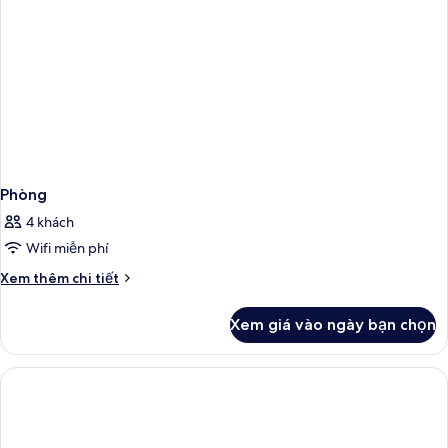
Deluxe
Phòng
4 khách
Wifi miễn phí
Chi
Xem thêm chi tiết
tiết
khác
Xem giá vào ngày bạn chọn
của
Phòng