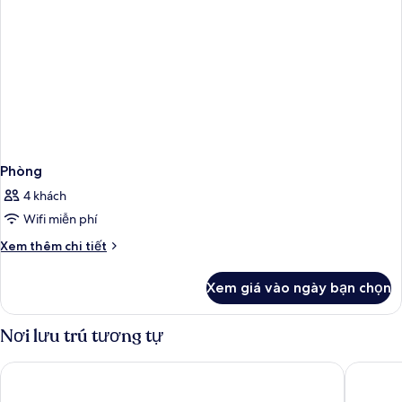
Phòng
4 khách
Wifi miễn phí
Chi
Xem thêm chi tiết
tiết
khác
Xem giá vào ngày bạn chọn
của
Phòng
Nơi lưu trú tương tự
UNA Hotels Decò Roma
The Hive