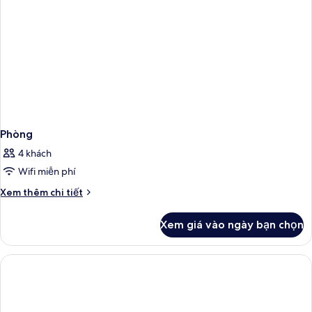
Phòng
4 khách
Wifi miễn phí
Chi
Xem thêm chi tiết
tiết
khác
Xem giá vào ngày bạn chọn
của
Phòng