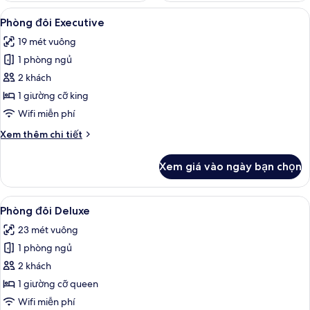
Xem
Phòng đôi Executive | Bộ đồ giường c
7
Phòng đôi Executive
tất
19 mét vuông
cả
1 phòng ngủ
ảnh
Phòng
2 khách
đôi
1 giường cỡ king
Executive
Wifi miễn phí
Chi
Xem thêm chi tiết
tiết
khác
Xem giá vào ngày bạn chọn
của
Phòng
đôi
Xem
Phòng đôi Deluxe | Bộ đồ giường cao 
6
Executive
Phòng đôi Deluxe
tất
23 mét vuông
cả
1 phòng ngủ
ảnh
Phòng
2 khách
đôi
1 giường cỡ queen
Deluxe
Wifi miễn phí