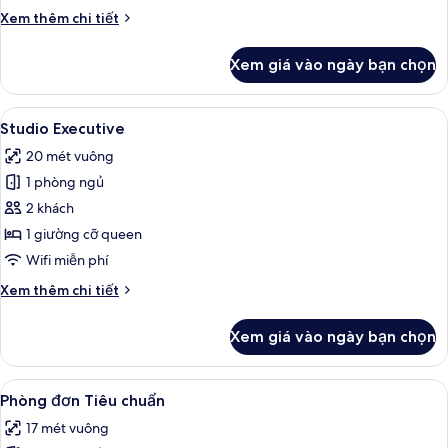
Chi
Xem thêm chi tiết
tiết
khác
Xem giá vào ngày bạn chọn
của
Phòng
đôi
Xem
Studio Executive | Bộ đồ giường cao 
6
Deluxe
Studio Executive
tất
20 mét vuông
cả
1 phòng ngủ
ảnh
Studio
2 khách
Executive
1 giường cỡ queen
Wifi miễn phí
Chi
Xem thêm chi tiết
tiết
khác
Xem giá vào ngày bạn chọn
của
Studio
Executive
Xem
Phòng đơn Tiêu chuẩn | Bộ đồ giường
7
Phòng đơn Tiêu chuẩn
tất
17 mét vuông
cả