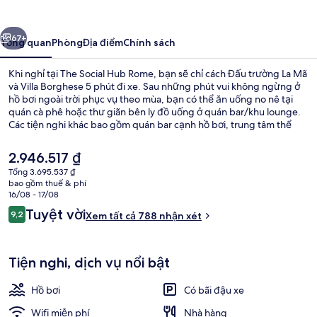
Hub
Rome
ước
Tiếp
67+
Tổng quan
Phòng
Địa điểm
Chính sách
Khi nghỉ tại The Social Hub Rome, bạn sẽ chỉ cách Đấu trường La Mã
và Villa Borghese 5 phút đi xe. Sau những phút vui không ngừng ở
hồ bơi ngoài trời phục vụ theo mùa, bạn có thể ăn uống no nê tại
quán cà phê hoặc thư giãn bên ly đồ uống ở quán bar/khu lounge.
Các tiện nghi khác bao gồm quán bar cạnh hồ bơi, trung tâm thể
thao phục vụ 24 giờ và sân hiên. Dịch vụ giao thông công cộng chỉ
cách một quãng đi bộ ngắn: cách Ga Metro Scalo S. Lorenzo vài
Giá
2.946.517 ₫
bước chân và Ga Porta Maggiore 4 phút.
hiện
Tổng 3.695.537 ₫
tại
bao gồm thuế & phí
Bar (trong khuôn viên)
là
16/08 - 17/08
2.946.517 ₫
Nhận
Tuyệt vời
9,2
Xem tất cả 788 nhận xét
9,2 trên 10,
xét
Tiện nghi, dịch vụ nổi bật
Hồ bơi
Có bãi đậu xe
Wifi miễn phí
Nhà hàng