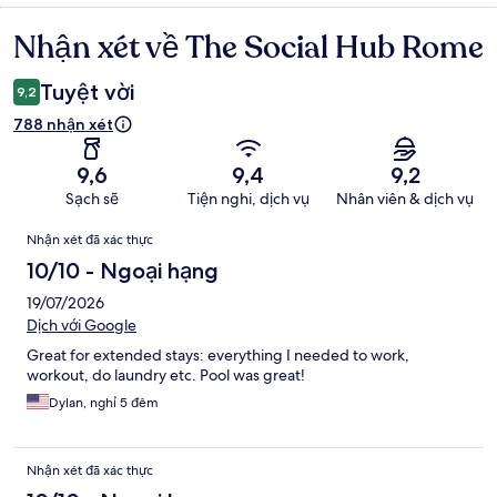
Nhận xét về The Social Hub Rome
Nhận
xét
Tuyệt vời
9,2
788 nhận xét
9,6
9,4
9,2
Sạch sẽ
Tiện nghi, dịch vụ
Nhân viên & dịch vụ
Nhận
Nhận xét đã xác thực
xét
10/10 - Ngoại hạng
19/07/2026
Dịch với Google
Great for extended stays: everything I needed to work,
workout, do laundry etc. Pool was great!
Dylan, nghỉ 5 đêm
Nhận xét đã xác thực