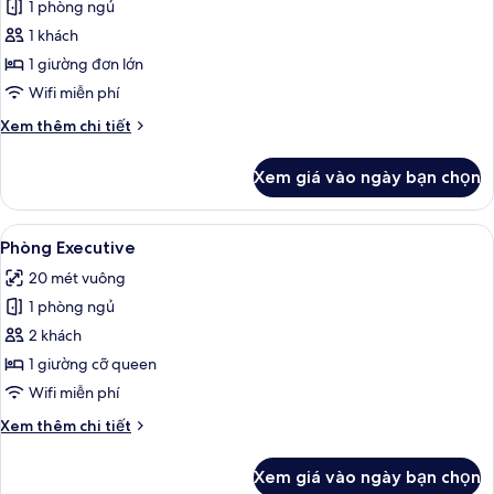
1 phòng ngủ
ảnh
Phòng
1 khách
đơn
1 giường đơn lớn
Tiêu
Wifi miễn phí
chuẩn
Chi
Xem thêm chi tiết
tiết
khác
Xem giá vào ngày bạn chọn
của
Phòng
đơn
Xem
Phòng Executive | Bộ đồ giường cao c
6
Tiêu
Phòng Executive
tất
chuẩn
20 mét vuông
cả
1 phòng ngủ
ảnh
Phòng
2 khách
Executive
1 giường cỡ queen
Wifi miễn phí
Chi
Xem thêm chi tiết
tiết
khác
Xem giá vào ngày bạn chọn
của