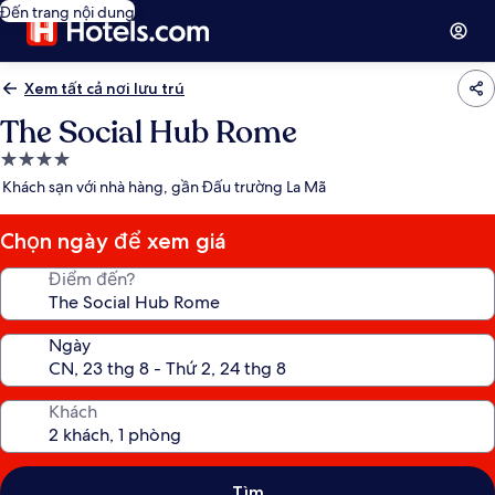
Đến trang nội dung
Xem tất cả nơi lưu trú
The Social Hub Rome
Nơi
lưu
Khách sạn với nhà hàng, gần Đấu trường La Mã
trú
4.0
Chọn ngày để xem giá
sao
Điểm đến?
Ngày
Khách
Tìm