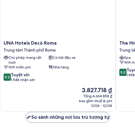
UNA
The
UNA Hotels Decò Roma
The Hi
Hotels
Hive
Trung tâm Thành phố Rome
Trung t
Decò
Hotel
Cho phép mang vật
Có bãi đậu xe
Spa
Roma
Trung
nuôi
Wifi m
Trung
tâm
Wifi miễn phí
Nhà hàng
tâm
Thành
9.2
Tuyệ
9,2
9.2
Thành
Tuyệt vời
phố
trên
1.998
9,2
trên
phố
1.548 nhận xét
Rome
10,
10,
Rome
Tuyệt
Giá
3.827.718 ₫
Tuyệt
vời,
hiện
vời,
Tổng 4.664.858 ₫
1.998
tại
bao gồm thuế & phí
1.548
nhận
là
11/08 - 12/08
nhận
xét
3.827.718 ₫
xét
So sánh những nơi lưu trú tương tự