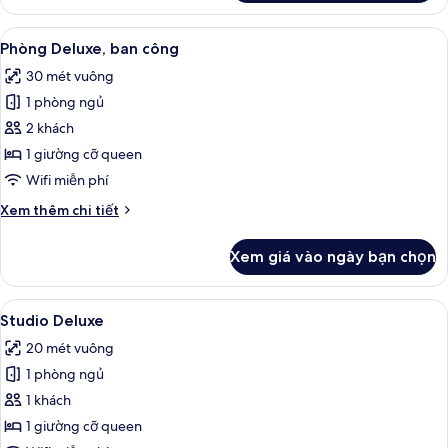
Phòng
Executive
Xem
Phòng Deluxe, ban công | Bộ đồ giườ
7
Phòng Deluxe, ban công
tất
30 mét vuông
cả
1 phòng ngủ
ảnh
Phòng
2 khách
Deluxe,
1 giường cỡ queen
ban
Wifi miễn phí
công
Chi
Xem thêm chi tiết
tiết
khác
Xem giá vào ngày bạn chọn
của
Phòng
Deluxe,
Xem
Studio Deluxe | Bộ đồ giường cao cấ
7
ban
Studio Deluxe
tất
công
20 mét vuông
cả
1 phòng ngủ
ảnh
Studio
1 khách
Deluxe
1 giường cỡ queen