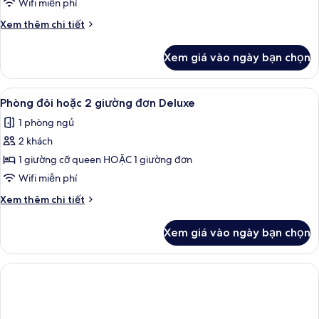
Wifi miễn phí
Chi
Xem thêm chi tiết
tiết
khác
Xem giá vào ngày bạn chọn
của
Studio
Deluxe
Xem
Bộ đồ giường cao cấp, minibar, két 
5
Phòng đôi hoặc 2 giường đơn Deluxe
tất
1 phòng ngủ
cả
2 khách
ảnh
Phòng
1 giường cỡ queen HOẶC 1 giường đơn
đôi
Wifi miễn phí
hoặc
Chi
Xem thêm chi tiết
2
tiết
giường
khác
Xem giá vào ngày bạn chọn
của
đơn
Phòng
Deluxe
đôi
hoặc
2
giường
đơn