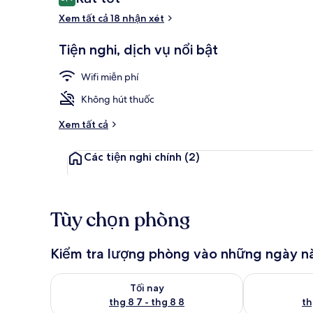
8,4 trên 10,
xét
Xem tất cả 18 nhận xét
Double Room,
Tiện nghi, dịch vụ nổi bật
Wifi miễn phí
Không hút thuốc
Xem tất cả
Các tiện nghi chính
(2)
Tùy chọn phòng
Kiểm tra lượng phòng vào những ngày n
Kiểm tra lượng phòng tối nay từ thg 8 7 - thg 8 8
Kiểm tra lượn
Tối nay
thg 8 7 - thg 8 8
th