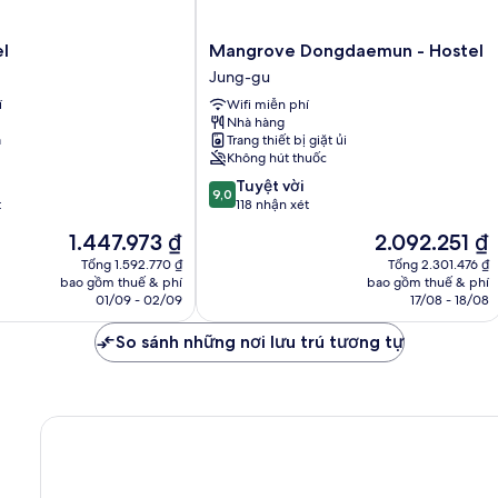
Night
PM,
Extra
Mangrove
l
Mangrove Dongdaemun - Hostel
Charge
Dongdaemun
for
Jung-gu
-
Consecutive
í
Wifi miễn phí
Hostel
Night
Nhà hàng
Jung-
a
Trang thiết bị giặt ủi
gu
Không hút thuốc
9.0
Tuyệt vời
9,0
trên
t
118 nhận xét
10,
Giá
Giá
1.447.973 ₫
2.092.251 ₫
Tuyệt
hiện
hiện
vời,
Tổng 1.592.770 ₫
Tổng 2.301.476 ₫
tại
tại
bao gồm thuế & phí
bao gồm thuế & phí
118
là
là
01/09 - 02/09
17/08 - 18/08
nhận
1.447.973 ₫
2.092.251 ₫
xét
So sánh những nơi lưu trú tương tự