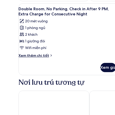
Xem
Double Room, No Parking, Check
32
Double Room, No Parking, Check in After 9 PM,
tất
Extra Charge for Consecutive Night
cả
20 mét vuông
ảnh
1 phòng ngủ
Double
2 khách
Room,
No
1 giường đôi
Parking,
Wifi miễn phí
Check
Chi
Xem thêm chi tiết
in
tiết
After
khác
Xem gi
của
9
Double
PM,
Room,
Nơi lưu trú tương tự
Extra
No
Parking,
Charge
Check
Connected Hotel Guro
Aroma Hotel
for
in
Consecutive
After
Night
9
PM,