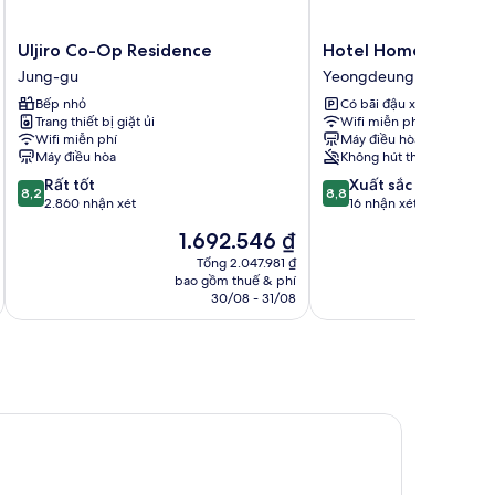
Uljiro
Hotel
Uljiro Co-Op Residence
Hotel Home
Co-
Home
Jung-gu
Yeongdeungpo-gu
Op
Yeongdeungpo-
Bếp nhỏ
Có bãi đậu xe
Residence
gu
Trang thiết bị giặt ủi
Wifi miễn phí
Jung-
Wifi miễn phí
Máy điều hòa
gu
Máy điều hòa
Không hút thuốc
8.2
8.8
Rất tốt
Xuất sắc
8,2
8,8
trên
trên
2.860 nhận xét
16 nhận xét
10,
10,
Giá
1.692.546 ₫
Rất
Xuất
hiện
tốt,
sắc,
Tổng 2.047.981 ₫
tại
t
bao gồm thuế & phí
ba
2.860
16
là
l
30/08 - 31/08
nhận
nhận
1.692.546 ₫
xét
xét