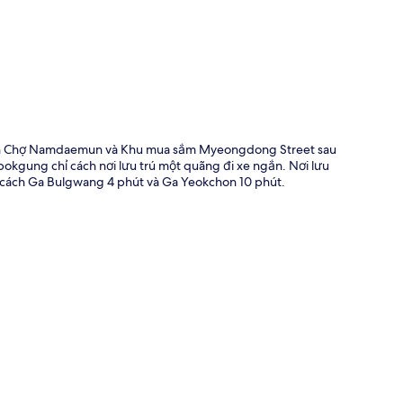
đến Chợ Namdaemun và Khu mua sắm Myeongdong Street sau
okgung chỉ cách nơi lưu trú một quãng đi xe ngắn. Nơi lưu
 cách Ga Bulgwang 4 phút và Ga Yeokchon 10 phút.