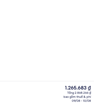
Double Room, No Parking, Check in Af
Giá
1.265.683 ₫
hiện
Tổng 2.868.266 ₫
tại
bao gồm thuế & phí
Ngoại thất
là
09/08 - 10/08
1.265.683 ₫