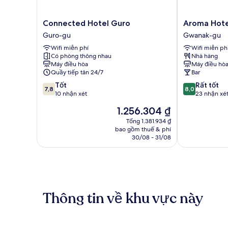
Extra
Charge
for
Connected
Aroma
Connected Hotel Guro
Aroma Hote
Consecutive
Hotel
Hotel
Guro-gu
Gwanak-gu
Night
Guro
Gwanak-
Wifi miễn phí
Wifi miễn ph
Guro-
gu
Có phòng thông nhau
Nhà hàng
gu
Máy điều hòa
Máy điều hò
Quầy tiếp tân 24/7
Bar
7.8
8.0
Tốt
Rất tốt
7,8
8,0
trên
trên
10 nhận xét
23 nhận xé
10,
10,
Giá
1.256.304 ₫
Tốt,
Rất
hiện
10
tốt,
Tổng 1.381.934 ₫
tại
bao gồm thuế & phí
nhận
23
là
30/08 - 31/08
xét
nhận
1.256.304 ₫
xét
Thông tin về khu vực này