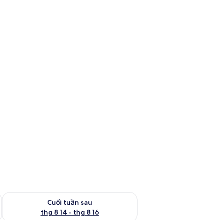
ng cách âm, truy cập Internet không dây miễn phí, bộ trải giường
 thg 8 7 - thg 8 9
Kiểm tra lượng phòng cuối tuần tới từ thg 8 14 - thg 8 16
Cuối tuần sau
thg 8 14 - thg 8 16