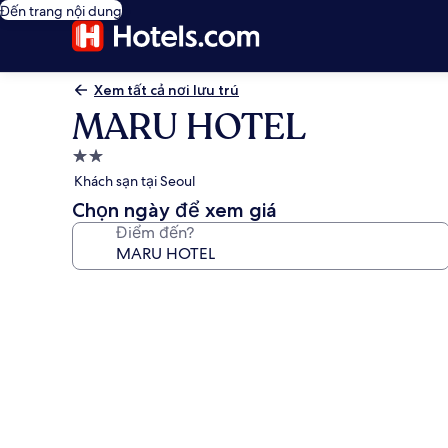
Đến trang nội dung
Xem tất cả nơi lưu trú
MARU HOTEL
Nơi
lưu
Khách sạn tại Seoul
trú
Chọn ngày để xem giá
2.0
Điểm đến?
sao
Thư
viện
ảnh
về
MARU
HOTEL