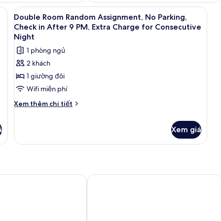
 in After 9 PM, Extra Charge for Consecutive Night | Phòng cách âm, truy
Xem
Double Room Random Assignment, No Pa
5
Double Room Random Assignment, No Parking,
tất
Check in After 9 PM, Extra Charge for Consecutive
cả
Night
ảnh
1 phòng ngủ
Double
2 khách
Room
1 giường đôi
Random
Wifi miễn phí
Assignment,
No
Chi
Xem thêm chi tiết
tiết
Parking,
khác
Check
á
Xem giá
của
in
Double
After
Room
Random
9
Assignment,
PM,
No
Mangrove Dongdaemun - Hostel
Extra
Parking,
Charge
Check
in
for
After
Consecutive
9