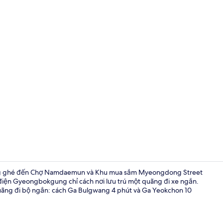
Ngoại thất
àng ghé đến Chợ Namdaemun và Khu mua sắm Myeongdong Street
 điện Gyeongbokgung chỉ cách nơi lưu trú một quãng đi xe ngắn.
quãng đi bộ ngắn: cách Ga Bulgwang 4 phút và Ga Yeokchon 10
Ngoại thất