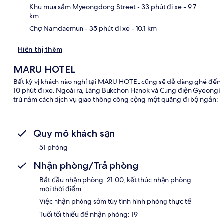
Khu mua sắm Myeongdong Street
- 33 phút đi xe
- 9.7
km
Chợ Namdaemun
- 35 phút đi xe
- 10.1 km
Hiển thị thêm
MARU HOTEL
Bất kỳ vị khách nào nghỉ tại MARU HOTEL cũng sẽ dễ dàng ghé 
10 phút đi xe. Ngoài ra, Làng Bukchon Hanok và Cung điện Gyeongb
trú nằm cách dịch vụ giao thông công cộng một quãng đi bộ ngắn:
Quy mô khách sạn
51 phòng
Nhận phòng/Trả phòng
Bắt đầu nhận phòng: 21:00, kết thúc nhận phòng:
mọi thời điểm
Việc nhận phòng sớm tùy tình hình phòng thực tế
Tuổi tối thiểu để nhận phòng: 19