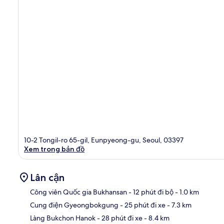
10-2 Tongil-ro 65-gil, Eunpyeong-gu, Seoul, 03397
Xem trong bản đồ
Lân cận
Công viên Quốc gia Bukhansan
- 12 phút đi bộ
- 1.0 km
Cung điện Gyeongbokgung
- 25 phút đi xe
- 7.3 km
Bản
Làng Bukchon Hanok
- 28 phút đi xe
- 8.4 km