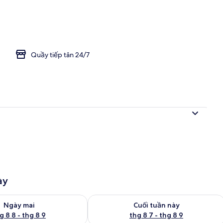
 No Parking, Check in After 9 PM, Extra Charge for Consecutive Night | Phò
Quầy tiếp tân 24/7
ày
g phòng ngày mai từ thg 8 8 - thg 8 9
Kiểm tra lượng phòng cuối tuần này từ
Ngày mai
Cuối tuần này
g 8 8 - thg 8 9
thg 8 7 - thg 8 9