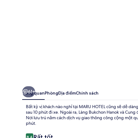
61+
Tổng quan
Phòng
Địa điểm
Chính sách
Bất kỳ vị khách nào nghỉ tại MARU HOTEL cũng sẽ dễ d
sau 10 phút đi xe. Ngoài ra, Làng Bukchon Hanok và Cung
Nơi lưu trú nằm cách dịch vụ giao thông công cộng một 
phút.
Nhận
Rất tốt
8,4