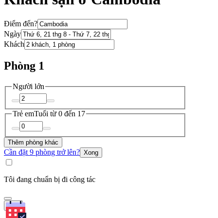
Điểm đến?
Ngày
Khách
Phòng 1
Người lớn
Trẻ em
Tuổi từ 0 đến 17
Thêm phòng khác
Cần đặt 9 phòng trở lên?
Xong
Tôi đang chuẩn bị đi công tác
Tìm