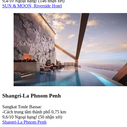
9,4
/
10
Ngoại hạng! (146 nhận xét)
SUN & MOON, Riverside Hotel
Shangri-La Phnom Penh
Sangkat Tonle Bassac
‐
Cách trung tâm thành phố 0,75 km
9,6
/
10
Ngoại hạng! (50 nhận xét)
Shangri-La Phnom Penh