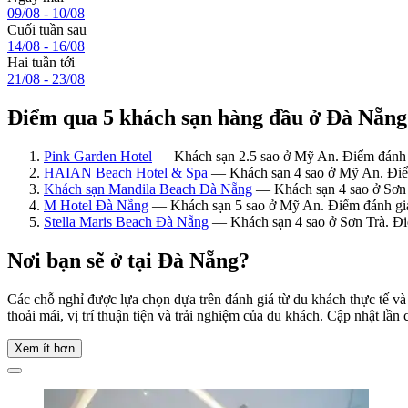
09/08 - 10/08
Cuối tuần sau
14/08 - 16/08
Hai tuần tới
21/08 - 23/08
Điểm qua 5 khách sạn hàng đầu ở Đà Nẵng
Pink Garden Hotel
— Khách sạn 2.5 sao ở Mỹ An. Điểm đánh 
HAIAN Beach Hotel & Spa
— Khách sạn 4 sao ở Mỹ An. Điểm
Khách sạn Mandila Beach Đà Nẵng
— Khách sạn 4 sao ở Sơn T
M Hotel Đà Nẵng
— Khách sạn 5 sao ở Mỹ An. Điểm đánh giá
Stella Maris Beach Đà Nẵng
— Khách sạn 4 sao ở Sơn Trà. Đi
Nơi bạn sẽ ở tại Đà Nẵng?
Các chỗ nghỉ được lựa chọn dựa trên đánh giá từ du khách thực tế v
thoải mái, vị trí thuận tiện và trải nghiệm của du khách. Cập nhật lần
Xem ít hơn