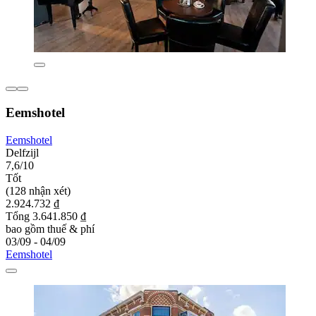
Eemshotel
Eemshotel
Delfzijl
7,6/10
Tốt
(128 nhận xét)
2.924.732 ₫
Tổng 3.641.850 ₫
bao gồm thuế & phí
03/09 - 04/09
Eemshotel