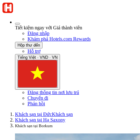
Tiết kiệm ngay với Giá thành viên
Đăng nhập
Khám phá Hotels.com Rewards
Hộp thư đến
Hỗ trợ
Tiếng Việt · VND · VN
Đăng thông tin nơi lưu trú
Chuyến đi
Phản hồi
Khách sạn tại Đức
Khách sạn
Khách sạn tại Hạ Saxony
Khách sạn tại Borkum