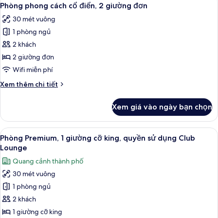
Xem
10
1
Phòng phong cách cổ điển, 2 giường đơn
tất
phòng
30 mét vuông
ngủ
cả
1 phòng ngủ
ảnh
Phòng
2 khách
phong
2 giường đơn
cách
Wifi miễn phí
cổ
Chi
Xem thêm chi tiết
điển,
tiết
2
khác
Xem giá vào ngày bạn chọn
của
giường
Phòng
đơn
phong
Xem
Phòng Premium, 1 giường cỡ king, quy
33
cách
Phòng Premium, 1 giường cỡ king, quyền sử dụng Club
tất
cổ
Lounge
điển,
cả
Quang cảnh thành phố
2
ảnh
giường
30 mét vuông
Phòng
đơn
1 phòng ngủ
Premium,
1
2 khách
giường
1 giường cỡ king