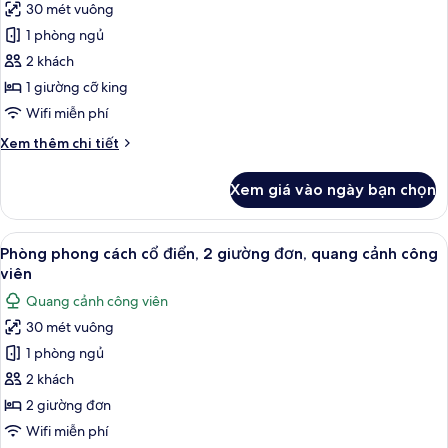
giường
30 mét vuông
Phòng
cỡ
1 phòng ngủ
phong
king
cách
2 khách
cổ
1 giường cỡ king
điển,
Wifi miễn phí
1
Chi
Xem thêm chi tiết
giường
tiết
cỡ
khác
Xem giá vào ngày bạn chọn
của
king,
Phòng
quang
phong
Xem
Minibar, két bảo mật tại phòng, bàn
cảnh
4
cách
Phòng phong cách cổ điển, 2 giường đơn, quang cảnh công
tất
công
cổ
viên
điển,
cả
viên
Quang cảnh công viên
1
ảnh
giường
30 mét vuông
Phòng
cỡ
1 phòng ngủ
phong
king,
quang
cách
2 khách
cảnh
cổ
2 giường đơn
công
điển,
viên
Wifi miễn phí