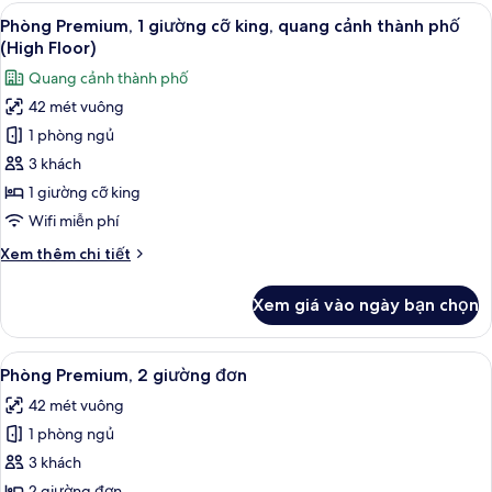
phong
Xem
Phòng Premium, 1 giường cỡ king, qua
sử
19
cách
Phòng Premium, 1 giường cỡ king, quang cảnh thành phố
tất
dụng
cổ
(High Floor)
điển,
cả
Club
Quang cảnh thành phố
1
ảnh
Lounge
giường
42 mét vuông
Phòng
cỡ
1 phòng ngủ
Premium,
king,
quyền
1
3 khách
sử
giường
1 giường cỡ king
dụng
cỡ
Club
Wifi miễn phí
king,
Lounge
Chi
Xem thêm chi tiết
quang
tiết
cảnh
khác
Xem giá vào ngày bạn chọn
của
thành
Phòng
phố
Premium,
Xem
Minibar, két bảo mật tại phòng, bàn
(High
30
1
Phòng Premium, 2 giường đơn
tất
Floor)
giường
42 mét vuông
cỡ
cả
king,
1 phòng ngủ
ảnh
quang
Phòng
3 khách
cảnh
Premium,
thành
2 giường đơn