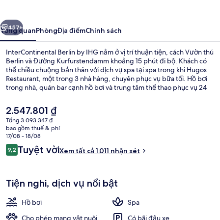
by
IHG
ước
Tiếp
457+
Tổng quan
Phòng
Địa điểm
Chính sách
InterContinental Berlin by IHG nằm ở vị trí thuận tiện, cách Vườn thú
Berlin và Đường Kurfurstendamm khoảng 15 phút đi bộ. Khách có
thể chiều chuộng bản thân với dịch vụ spa tại spa trong khi Hugos
Restaurant, một trong 3 nhà hàng, chuyên phục vụ bữa tối. Hồ bơi
trong nhà, quán bar cạnh hồ bơi và trung tâm thể thao phục vụ 24
giờ là những tiện nghi nổi bật khác tại khách sạn sang trọng này. Du
khách đánh giá cao nhân viên nhiệt tình. Nơi lưu trú nằm cách dịch
Giá
2.547.801 ₫
vụ giao thông công cộng một quãng đi bộ ngắn: cách Ga U-Bahn
hiện
Tổng 3.093.347 ₫
Wittenbergplatz 10 phút và Ga U-Bahn Zoological Garden 12 phút.
tại
bao gồm thuế & phí
Khu tiếp khách ở sảnh
là
17/08 - 18/08
2.547.801 ₫
Nhận
Tuyệt vời
9,2
Xem tất cả 1.011 nhận xét
9,2 trên 10,
xét
Tiện nghi, dịch vụ nổi bật
Hồ bơi
Spa
Cho phép mang vật nuôi
Có bãi đậu xe