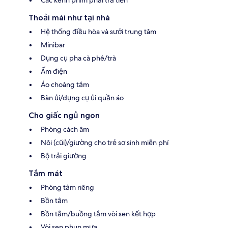
Thoải mái như tại nhà
Hệ thống điều hòa và sưởi trung tâm
Minibar
Dụng cụ pha cà phê/trà
Ấm điện
Áo choàng tắm
Bàn ủi/dụng cụ ủi quần áo
Cho giấc ngủ ngon
Phòng cách âm
Nôi (cũi)/giường cho trẻ sơ sinh miễn phí
Bộ trải giường
Tắm mát
Phòng tắm riêng
Bồn tắm
Bồn tắm/buồng tắm vòi sen kết hợp
Vòi sen phun mưa