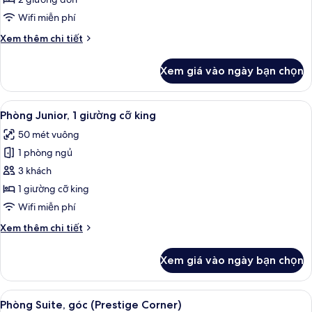
phố
2
Wifi miễn phí
(High
giường
Floor)
Chi
Xem thêm chi tiết
đơn
tiết
khác
Xem giá vào ngày bạn chọn
của
Phòng
Premium,
Xem
Minibar, két bảo mật tại phòng, bàn
31
2
Phòng Junior, 1 giường cỡ king
tất
giường
50 mét vuông
đơn
cả
1 phòng ngủ
ảnh
Phòng
3 khách
Junior,
1 giường cỡ king
1
Wifi miễn phí
giường
Chi
Xem thêm chi tiết
cỡ
tiết
king
khác
Xem giá vào ngày bạn chọn
của
Phòng
Junior,
Xem
Phòng Suite, góc (Prestige Corner) | 
14
1
Phòng Suite, góc (Prestige Corner)