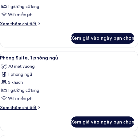
Premium,
1 giường cỡ king
1
Wifi miễn phí
giường
Chi
Xem thêm chi tiết
cỡ
tiết
king
khác
Xem giá vào ngày bạn chọn
của
Phòng
Premium,
Xem
Phòng Suite, 1 phòng ngủ | Minibar, k
15
1
Phòng Suite, 1 phòng ngủ
tất
giường
70 mét vuông
cỡ
cả
king
1 phòng ngủ
ảnh
Phòng
3 khách
Suite,
1 giường cỡ king
1
Wifi miễn phí
phòng
Chi
Xem thêm chi tiết
ngủ
tiết
khác
Xem giá vào ngày bạn chọn
của
Phòng
Suite,
Phòng phong cách cổ điển, 2 giường đ