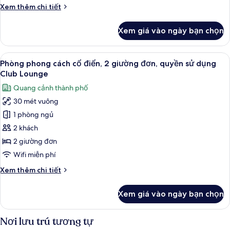
2
Chi
Xem thêm chi tiết
giường
tiết
đơn,
khác
Xem giá vào ngày bạn chọn
của
quang
Phòng
cảnh
phong
Xem
Minibar, két bảo mật tại phòng, bàn
công
19
cách
Phòng phong cách cổ điển, 2 giường đơn, quyền sử dụng
tất
viên
cổ
Club Lounge
điển,
cả
Quang cảnh thành phố
2
ảnh
giường
30 mét vuông
Phòng
đơn,
1 phòng ngủ
phong
quang
cảnh
cách
2 khách
công
cổ
2 giường đơn
viên
điển,
Wifi miễn phí
2
Chi
Xem thêm chi tiết
giường
tiết
đơn,
khác
Xem giá vào ngày bạn chọn
của
quyền
Phòng
sử
phong
Nơi lưu trú tương tự
dụng
cách