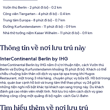
Vườn thú Berlin
- 2 phút đi bộ
- 0.2 km
Công viên Tiergarten
- 4 phút đi bộ
- 0.4 km
Trung tâm Europa
- 8 phút đi bộ
- 0.7 km
Đường Kurfurstendamm
- 11 phút đi bộ
- 0.9 km
Nhà thờ tưởng niệm Kaiser Wilhelm
- 11 phút đi bộ
- 0.9 km
Thông tin về nơi lưu trú này
InterContinental Berlin by IHG
InterContinental Berlin by IHG nằm ở vị trí thuận tiện, cách Vườn thú
Berlin và Đường Kurfurstendamm khoảng 15 phút đi bộ. Khách có thể
chiều chuộng bản thân với dịch vụ spa tại spa trong khi Hugos
Restaurant, một trong 3 nhà hàng, chuyên phục vụ bữa tối. Hồ bơi trong
nhà, quán bar cạnh hồ bơi và trung tâm thể thao phục vụ 24 giờ là
những tiện nghi nổi bật khác tại khách sạn sang trọng này. Du khách
đánh giá cao nhân viên nhiệt tình. Nơi lưu trú nằm cách dịch vụ giao
thông công cộng một quãng đi bộ ngắn: cách Ga U-Bahn
Wittenbergplatz 10 phút và Ga U-Bahn Zoological Garden 12 phút.
Tìm hiểu thêm về nơi lưu trú