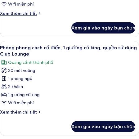
cỡ
Wifi miễn phí
king,
Chi
Xem thêm chi tiết
quyền
tiết
sử
khác
Xem giá vào ngày bạn chọn
của
dụng
Phòng
Club
Premium,
Xem
Minibar, két bảo mật tại phòng, bàn
Lounge
9
1
Phòng phong cách cổ điển, 1 giường cỡ king, quyền sử dụng
tất
giường
Club Lounge
cỡ
cả
Quang cảnh thành phố
king,
ảnh
quyền
30 mét vuông
Phòng
sử
1 phòng ngủ
phong
dụng
Club
cách
2 khách
Lounge
cổ
1 giường cỡ king
điển,
Wifi miễn phí
1
Chi
Xem thêm chi tiết
giường
tiết
cỡ
khác
Xem giá vào ngày bạn chọn
của
king,
Phòng
quyền