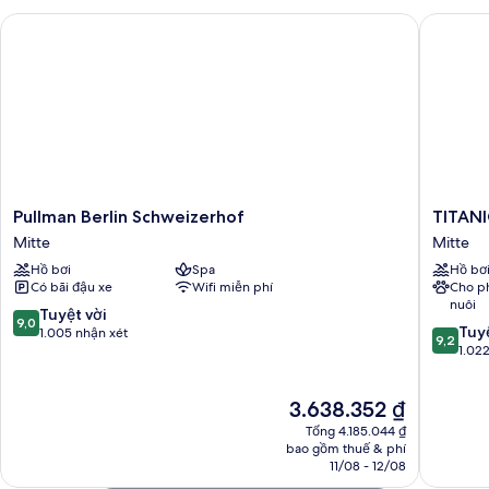
Club
cổ
Pullman Berlin Schweizerhof
TITANIC 
điển,
Lounge
2
giường
đơn,
quyền
sử
dụng
Club
Lounge
Pullman
TITANIC
Pullman Berlin Schweizerhof
TITANI
Berlin
Chausse
Mitte
Mitte
Schweizerhof
Berlin
Hồ bơi
Spa
Hồ bơ
Mitte
Mitte
Có bãi đậu xe
Wifi miễn phí
Cho p
nuôi
9.0
Tuyệt vời
9,0
9.2
Tuyệ
trên
1.005 nhận xét
9,2
trên
1.02
10,
10,
Tuyệt
Tuyệt
vời,
Giá
3.638.352 ₫
vời,
1.005
hiện
1.022
nhận
Tổng 4.185.044 ₫
tại
nhận
bao gồm thuế & phí
xét
là
11/08 - 12/08
xét
3.638.352 ₫