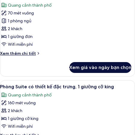
tất
giường
Quang cảnh thành phố
cỡ
cả
king
70 mét vuông
ảnh
Phòng
1 phòng ngủ
Suite,
2 khách
góc
1 giường đơn
(Prestige
Wifi miễn phí
Corner)
Chi
Xem thêm chi tiết
tiết
khác
Xem giá vào ngày bạn chọn
của
Phòng
Suite,
Xem
Phòng Suite có thiết kế đặc trưng, 1 
29
góc
Phòng Suite có thiết kế đặc trưng, 1 giường cỡ king
tất
(Prestige
Quang cảnh thành phố
Corner)
cả
160 mét vuông
ảnh
Phòng
2 khách
Suite
1 giường cỡ king
có
Wifi miễn phí
thiết
Chi