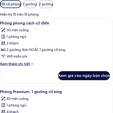
Bộ
Tất cả phòng
1 giường
2 giường
lọc
có
Hiển thị 15 trên 15 phòng
thể
Xem
Minibar, két bảo mật tại phòng, bàn
16
Phòng phong cách cổ điển
dùng
tất
để
30 mét vuông
cả
lọc
1 phòng ngủ
ảnh
tìm
Phòng
2 khách
phòng
phong
2 giường đơn HOẶC 1 giường cỡ king
cách
Wifi miễn phí
cổ
Chi
Xem thêm chi tiết
điển
tiết
khác
Xem giá vào ngày bạn chọn
của
Phòng
phong
Xem
Minibar, két bảo mật tại phòng, bàn
50
cách
Phòng Premium, 1 giường cỡ king
tất
cổ
43 mét vuông
điển
cả
1 phòng ngủ
ảnh
Phòng
4 khách