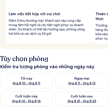
Làm việc kết hợp với vui chơi
Thiên 
thực
Nằm ở khu thương mại, khách sạn này cung cấp
trung tâm hội nghị và các tiện nghi phục vụ doanh
Thưởng 
nhân. Du khách có thể tận hưởng spa, phòng xông
hàng đư
hơi khô và các dịch vụ 24 giờ.
bữa sáng
phục vụ 
Tùy chọn phòng
Kiểm tra lượng phòng vào những ngày này
Kiểm tra lượng phòng tối nay từ thg 8 10 - thg 8 11
Kiểm tra lượng phòng ngày mai 
Tối nay
Ngày mai
thg 8 10 - thg 8 11
thg 8 11 - thg 8 12
Kiểm tra lượng phòng cuối tuần này từ thg 8 14 - thg 8 16
Kiểm tra lượng phòng cuối tuần
Cuối tuần này
Cuối tuần sau
thg 8 14 - thg 8 16
thg 8 21 - thg 8 23