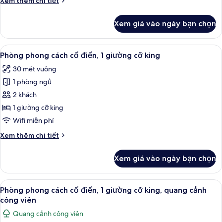
Xem thêm chi tiết
kế
tiết
đặc
khác
Xem giá vào ngày bạn chọn
của
trưng,
Phòng
1
Suite
Xem
Vòi sen/bồn tắm kết hợp, bồn tắm ng
giường
19
có
Phòng phong cách cổ điển, 1 giường cỡ king
tất
cỡ
thiết
30 mét vuông
kế
cả
king
đặc
1 phòng ngủ
ảnh
trưng,
Phòng
2 khách
1
phong
giường
1 giường cỡ king
cỡ
cách
Wifi miễn phí
king
cổ
Chi
Xem thêm chi tiết
điển,
tiết
1
khác
Xem giá vào ngày bạn chọn
của
giường
Phòng
cỡ
phong
Xem
Vòi sen/bồn tắm kết hợp, bồn tắm ng
king
5
cách
Phòng phong cách cổ điển, 1 giường cỡ king, quang cảnh
tất
cổ
công viên
điển,
cả
Quang cảnh công viên
1
ảnh