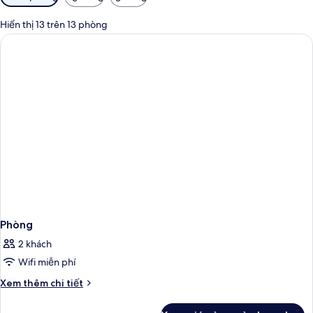
lọc
có
Hiển thị 13 trên 13 phòng
thể
dùng
để
lọc
tìm
phòng
Phòng
2 khách
Wifi miễn phí
Chi
Xem thêm chi tiết
tiết
khác