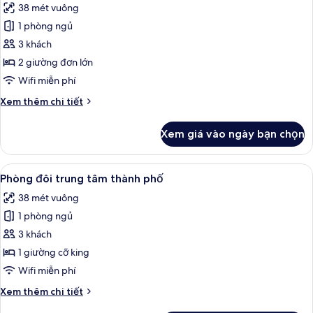
38 mét vuông
Premium
cả
1 phòng ngủ
ảnh
Phòng
3 khách
2
2 giường đơn lớn
giường
Wifi miễn phí
đơn
Chi
Xem thêm chi tiết
Deluxe
tiết
khác
Xem giá vào ngày bạn chọn
của
Phòng
2
Xem
Bộ đồ giường kháng dị ứng, minibar, 
7
giường
Phòng đôi trung tâm thành phố
tất
đơn
38 mét vuông
Deluxe
cả
1 phòng ngủ
ảnh
Phòng
3 khách
đôi
1 giường cỡ king
trung
Wifi miễn phí
tâm
Chi
Xem thêm chi tiết
thành
tiết