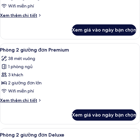
Premium
Wifi miễn phí
Chi
Xem thêm chi tiết
tiết
khác
Xem giá vào ngày bạn chọn
của
Phòng
đôi
Xem
Bộ đồ giường kháng dị ứng, minibar, 
5
Premium
Phòng 2 giường đơn Premium
tất
38 mét vuông
cả
1 phòng ngủ
ảnh
Phòng
3 khách
2
2 giường đơn lớn
giường
Wifi miễn phí
đơn
Chi
Xem thêm chi tiết
Premium
tiết
khác
Xem giá vào ngày bạn chọn
của
Phòng
2
Xem
Bộ đồ giường kháng dị ứng, minibar, 
5
giường
Phòng 2 giường đơn Deluxe
tất
đơn