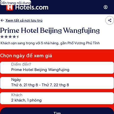
Đến trang nội dung
Xem tất cả nơi lưu trú
Prime Hotel Beijing Wangfujing
Nơi
lưu
Khách sạn sang trọng với 5 nhà hàng, gần Phố Vương Phủ Tỉnh
trú
4.5
Chọn ngày để xem giá
sao
Điểm đến?
Ngày
Khách
Tìm