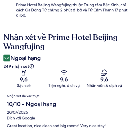
Prime Hotel Beijing Wangfujing thuộc Trung tâm Bắc Kinh, chỉ
cách Ga Đông Tứ chừng 2 phút đi bộ và Tử Cấm Thành 17 phút
đi bộ.
Nhận xét về Prime Hotel Beijing
Nhận
xét
Wangfujing
Ngoại hạng
9,6
249 nhận xét
9,6
9,6
9,6
Sạch sẽ
Tiện nghi, dịch vụ
Nhân viên & dịch vụ
Nhận
Nhận xét đã xác thực
xét
10/10 - Ngoại hạng
20/07/2026
Dịch với Google
Great location, nice clean and big rooms! Very nice stay!