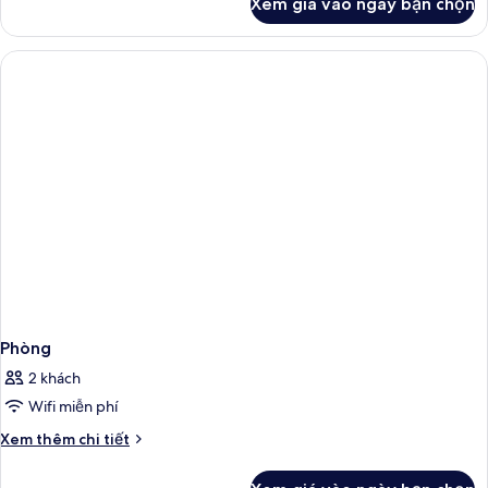
Xem giá vào ngày bạn chọn
của
Phòng
Phòng
2 khách
Wifi miễn phí
Chi
Xem thêm chi tiết
tiết
khác