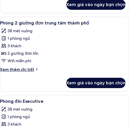
phố
khác
Xem giá vào ngày bạn chọn
của
Phòng
đôi
Xem
Bộ đồ giường kháng dị ứng, minibar, 
6
trung
Phòng 2 giường đơn trung tâm thành phố
tất
tâm
38 mét vuông
thành
cả
phố
1 phòng ngủ
ảnh
Phòng
3 khách
2
2 giường đơn lớn
giường
Wifi miễn phí
đơn
Chi
Xem thêm chi tiết
trung
tiết
tâm
khác
Xem giá vào ngày bạn chọn
của
thành
Phòng
phố
2
Xem
Bộ đồ giường kháng dị ứng, minibar, 
4
giường
Phòng đôi Executive
tất
đơn
38 mét vuông
trung
cả
tâm
1 phòng ngủ
ảnh
thành
Phòng
3 khách
phố