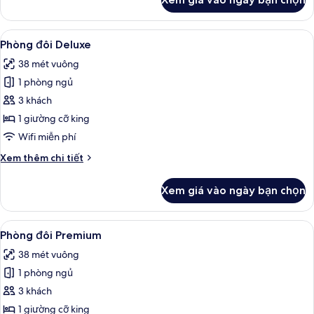
của
Phòng
Xem
Bộ đồ giường kháng dị ứng, minibar, 
6
Phòng đôi Deluxe
tất
38 mét vuông
cả
1 phòng ngủ
ảnh
Phòng
3 khách
đôi
1 giường cỡ king
Deluxe
Wifi miễn phí
Chi
Xem thêm chi tiết
tiết
khác
Xem giá vào ngày bạn chọn
của
Phòng
đôi
Xem
Bộ đồ giường kháng dị ứng, minibar, 
8
Deluxe
Phòng đôi Premium
tất
38 mét vuông
cả
1 phòng ngủ
ảnh
Phòng
3 khách
đôi
1 giường cỡ king