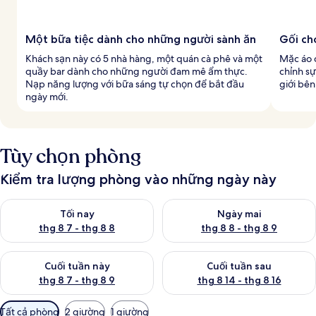
Một bữa tiệc dành cho những người sành ăn
Gối ch
Khách sạn này có 5 nhà hàng, một quán cà phê và một
Mặc áo 
quầy bar dành cho những người đam mê ẩm thực.
chỉnh sự
Nạp năng lượng với bữa sáng tự chọn để bắt đầu
giới bê
ngày mới.
Tùy chọn phòng
Kiểm tra lượng phòng vào những ngày này
Kiểm tra lượng phòng tối nay từ thg 8 7 - thg 8 8
Kiểm tra lượng phòng ngày mai
Tối nay
Ngày mai
thg 8 7 - thg 8 8
thg 8 8 - thg 8 9
Kiểm tra lượng phòng cuối tuần này từ thg 8 7 - thg 8 9
Kiểm tra lượng phòng cuối tuần
Cuối tuần này
Cuối tuần sau
thg 8 7 - thg 8 9
thg 8 14 - thg 8 16
Bộ
Tất cả phòng
2 giường
1 giường