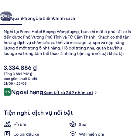
Beijing
Wangfujing
ước
Tiếp
92+
Tổng quan
Phòng
Địa điểm
Chính sách
Nghỉ tại Prime Hotel Beijing Wangfujing, bạn chỉ mất 5 phút đi xe là
đến được Phố Vương Phủ Tỉnh và Tử Cấm Thành. Khách có thể tận
hưởng dịch vụ chăm sóc cơ thể với massage tại spa và nạp năng
lượng ở một trong 5 nhà hàng. Hồ bơi trong nhà, quán bar/khu
lounge và trung tâm thể thao là những tiện nghi nổi bật khác tại
khách sạn sang trọng này. Du khách khen ngợi về nhân viên nhiệt
tình. Dịch vụ giao thông công cộng chỉ cách một quãng đi bộ ngắn:
Giá
3.334.886 ₫
cách Ga Đông Tứ vài bước chân và Ga metro National Art Museum 8
hiện
Tổng 3.884.942 ₫
phút.
tại
bao gồm thuế & phí
Mặt tiền nơi lưu trú
là
21/08 - 22/08
3.334.886 ₫
Nhận
Ngoại hạng
9,6
Xem tất cả 249 nhận xét
9,6 trên 10,
xét
Tiện nghi, dịch vụ nổi bật
Hồ bơi
Spa
Có bãi đậu xe
Wifi miễn phí