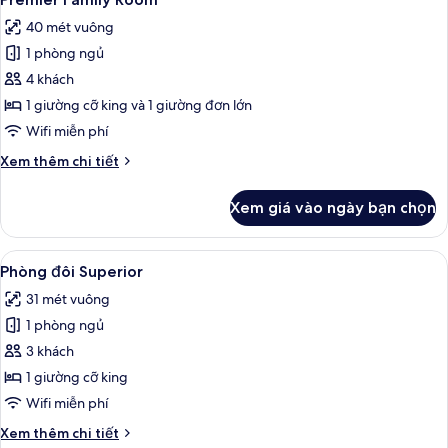
tất
40 mét vuông
cả
1 phòng ngủ
ảnh
Premier
4 khách
Family
1 giường cỡ king và 1 giường đơn lớn
Room
Wifi miễn phí
Chi
Xem thêm chi tiết
tiết
khác
Xem giá vào ngày bạn chọn
của
Premier
Family
Xem
Phòng đôi Superior | Bộ đồ giường kh
3
Room
Phòng đôi Superior
tất
31 mét vuông
cả
1 phòng ngủ
ảnh
Phòng
3 khách
đôi
1 giường cỡ king
Superior
Wifi miễn phí
Chi
Xem thêm chi tiết