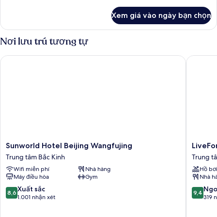
tiết
khác
Xem giá vào ngày bạn chọn
của
Phòng
đôi
Nơi lưu trú tương tự
Superior
Sunworld Hotel Beijing Wangfujing
LiveFort
Sunworld
LiveFort
Sunworld Hotel Beijing Wangfujing
LiveFo
Hotel
Hotel
Trung tâm Bắc Kinh
Trung t
Beijing
Trung
Wifi miễn phí
Nhà hàng
Hồ bơ
Wangfujing
tâm
Máy điều hòa
Gym
Nhà h
Trung
Bắc
tâm
Kinh
8.6
9.4
Xuất sắc
Ngo
8,6
9,4
Bắc
trên
trên
1.001 nhận xét
319 
Kinh
10,
10,
Xuất
Ngoại