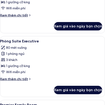
đôi
1 giường cỡ king
Executive
Wifi miễn phí
Chi
Xem thêm chi tiết
tiết
khác
Xem giá vào ngày bạn chọn
của
Phòng
đôi
Xem
Bộ đồ giường kháng dị ứng, minibar, 
9
Executive
Phòng Suite Executive
tất
80 mét vuông
cả
1 phòng ngủ
ảnh
Phòng
3 khách
Suite
1 giường cỡ king
Executive
Wifi miễn phí
Chi
Xem thêm chi tiết
tiết
khác
Xem giá vào ngày bạn chọn
của
Phòng
Suite
Xem
Premier Family Room | Bộ đồ giường k
6
Executive
Premier Family Room