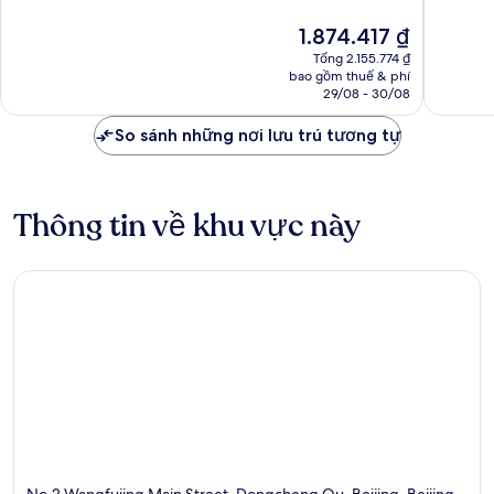
sắc,
hạng,
Giá
1.874.417 ₫
1.001
319
hiện
nhận
nhận
Tổng 2.155.774 ₫
tại
xét
xét
bao gồm thuế & phí
là
29/08 - 30/08
1.874.417 ₫
So sánh những nơi lưu trú tương tự
Thông tin về khu vực này
No.2 Wangfujing Main Street, Dongcheng Qu, Beijing, Beijing,