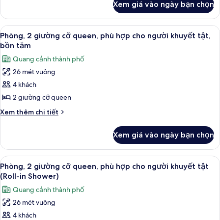
Xem giá vào ngày bạn chọn
của
quang
Phòng,
cảnh
2
Xem
Minibar, két bảo mật tại phòng, bàn
eo
6
giường
Phòng, 2 giường cỡ queen, phù hợp cho người khuyết tật,
tất
cỡ
biển
bồn tắm
queen,
cả
Quang cảnh thành phố
quang
ảnh
cảnh
26 mét vuông
Phòng,
eo
4 khách
2
biển
giường
2 giường cỡ queen
cỡ
Chi
Xem thêm chi tiết
queen,
tiết
khác
phù
Xem giá vào ngày bạn chọn
của
hợp
Phòng,
cho
2
Xem
Minibar, két bảo mật tại phòng, bàn
5
người
giường
Phòng, 2 giường cỡ queen, phù hợp cho người khuyết tật
tất
cỡ
khuyết
(Roll-in Shower)
queen,
cả
tật,
Quang cảnh thành phố
phù
ảnh
bồn
hợp
26 mét vuông
Phòng,
cho
tắm
4 khách
2
người