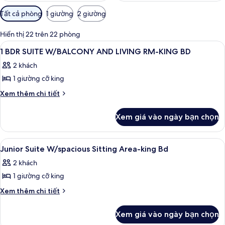
Bộ
Tất cả phòng
1 giường
2 giường
lọc
có
Hiển thị 22 trên 22 phòng
thể
Xem
Minibar, két bảo mật tại phòng, bàn
10
1 BDR SUITE W/BALCONY AND LIVING RM-KING BD
dùng
tất
để
2 khách
cả
lọc
1 giường cỡ king
ảnh
tìm
1
Chi
Xem thêm chi tiết
phòng
tiết
BDR
khác
SUITE
Xem giá vào ngày bạn chọn
của
W/BALCONY
1
AND
BDR
Xem
Minibar, két bảo mật tại phòng, bàn
7
SUITE
LIVING
Junior Suite W/spacious Sitting Area-king Bd
tất
W/BALCONY
RM-
2 khách
AND
cả
KING
LIVING
1 giường cỡ king
ảnh
BD
RM-
Junior
Chi
Xem thêm chi tiết
KING
tiết
Suite
BD
khác
W/spacious
Xem giá vào ngày bạn chọn
của
Sitting