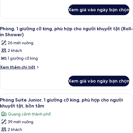
tiết
khác
Xem giá vào ngày bạn chọn
của
Phòng
Suite
Xem
Minibar, két bảo mật tại phòng, bàn
7
Presidential
Phòng, 1 giường cỡ king, phù hợp cho người khuyết tật (Roll-
tất
in Shower)
cả
26 mét vuông
ảnh
2 khách
Phòng,
1 giường cỡ king
1
giường
Chi
Xem thêm chi tiết
tiết
cỡ
khác
king,
Xem giá vào ngày bạn chọn
của
phù
Phòng,
hợp
1
Xem
Minibar, két bảo mật tại phòng, bàn
9
giường
cho
Phòng Suite Junior, 1 giường cỡ king, phù hợp cho người
tất
cỡ
khuyết tật, bồn tắm
người
king,
cả
khuyết
Quang cảnh thành phố
phù
ảnh
tật
hợp
39 mét vuông
Phòng
cho
(Roll-
2 khách
Suite
người