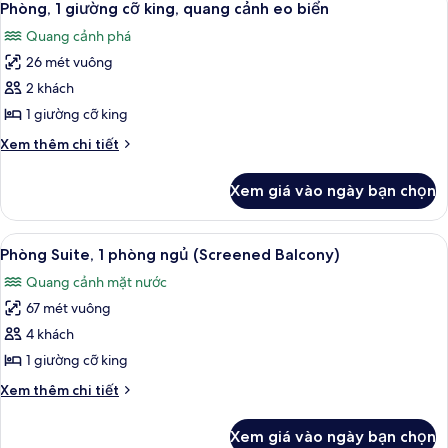
6
hợp
giường
Phòng, 1 giường cỡ king, quang cảnh eo biển
tất
cỡ
cho
Quang cảnh phá
king,
cả
người
phù
26 mét vuông
ảnh
khuyết
hợp
Phòng,
2 khách
cho
tật
1
người
1 giường cỡ king
khuyết
giường
Chi
Xem thêm chi tiết
tật
cỡ
tiết
king,
khác
Xem giá vào ngày bạn chọn
của
quang
Phòng,
cảnh
1
Xem
Minibar, két bảo mật tại phòng, bàn
eo
8
giường
Phòng Suite, 1 phòng ngủ (Screened Balcony)
tất
cỡ
biển
Quang cảnh mặt nước
king,
cả
quang
67 mét vuông
ảnh
cảnh
Phòng
4 khách
eo
Suite,
biển
1 giường cỡ king
1
Chi
Xem thêm chi tiết
phòng
tiết
ngủ
khác
Xem giá vào ngày bạn chọn
của