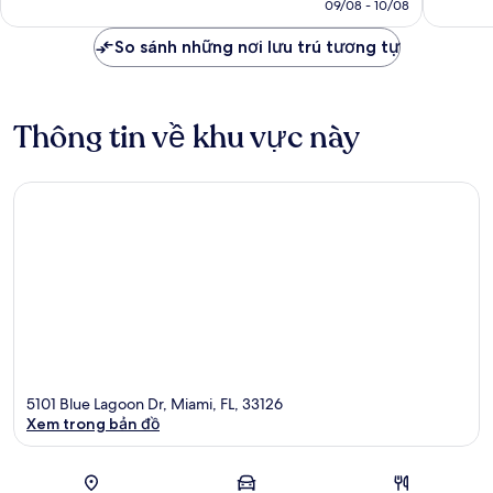
là
09/08 - 10/08
xét
nhận
2.873.378 ₫
xét
So sánh những nơi lưu trú tương tự
Thông tin về khu vực này
5101 Blue Lagoon Dr, Miami, FL, 33126
Xem trong bản đồ
Bản đồ