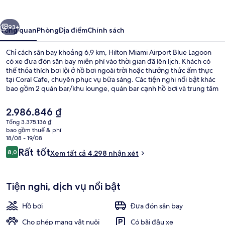
Airport
Blue
ước
Tiếp
Lagoon
93+
Tổng quan
Phòng
Địa điểm
Chính sách
Chỉ cách sân bay khoảng 6,9 km, Hilton Miami Airport Blue Lagoon
có xe đưa đón sân bay miễn phí vào thời gian đã lên lịch. Khách có
thể thỏa thích bơi lội ở hồ bơi ngoài trời hoặc thưởng thức ẩm thực
tại Coral Cafe, chuyên phục vụ bữa sáng. Các tiện nghi nổi bật khác
bao gồm 2 quán bar/khu lounge, quán bar cạnh hồ bơi và trung tâm
thể thao phục vụ 24 giờ. Du khách đánh giá cao hồ bơi và giường
thoải mái.
Giá
2.986.846 ₫
hiện
Tổng 3.375.136 ₫
tại
bao gồm thuế & phí
Khu phòng họp
là
18/08 - 19/08
2.986.846 ₫
Nhận
Rất tốt
8,0
Xem tất cả 4.298 nhận xét
8,0 trên 10,
xét
Tiện nghi, dịch vụ nổi bật
Hồ bơi
Đưa đón sân bay
Cho phép mang vật nuôi
Có bãi đậu xe