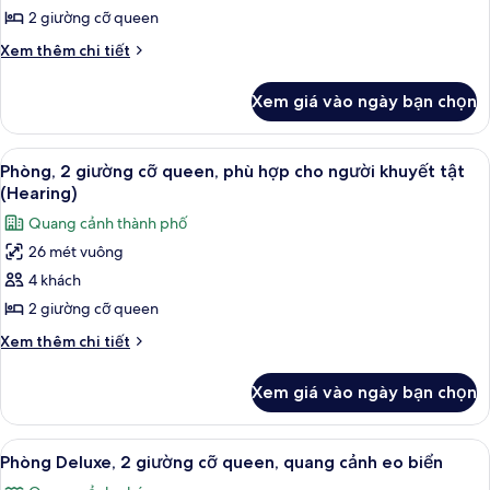
khuyết
giường
2 giường cỡ queen
tật,
cỡ
Chi
Xem thêm chi tiết
bồn
queen,
tiết
tắm
khác
phù
Xem giá vào ngày bạn chọn
của
hợp
Phòng,
cho
2
Xem
Minibar, két bảo mật tại phòng, bàn
7
người
giường
Phòng, 2 giường cỡ queen, phù hợp cho người khuyết tật
tất
cỡ
khuyết
(Hearing)
queen,
cả
tật
Quang cảnh thành phố
phù
ảnh
(Roll-
hợp
26 mét vuông
Phòng,
cho
in
4 khách
2
người
Shower)
khuyết
giường
2 giường cỡ queen
tật
cỡ
Chi
Xem thêm chi tiết
(Roll-
queen,
tiết
in
khác
phù
Shower)
Xem giá vào ngày bạn chọn
của
hợp
Phòng,
cho
2
Xem
Phòng Deluxe, 2 giường cỡ queen, qua
8
người
giường
Phòng Deluxe, 2 giường cỡ queen, quang cảnh eo biển
tất
cỡ
khuyết