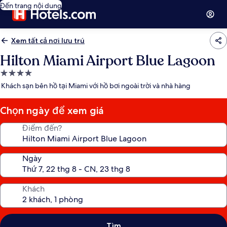
Đến trang nội dung
Xem tất cả nơi lưu trú
Hilton Miami Airport Blue Lagoon
Nơi
lưu
Khách sạn bên hồ tại Miami với hồ bơi ngoài trời và nhà hàng
trú
4.0
Chọn ngày để xem giá
sao
Điểm đến?
Ngày
Khách
Tìm