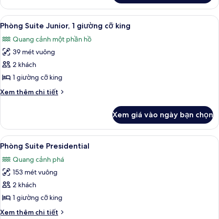
(Screened
Phòng
Balcony)
Suite,
Xem
Minibar, két bảo mật tại phòng, bàn
8
1
Phòng Suite Junior, 1 giường cỡ king
tất
phòng
Quang cảnh một phần hồ
ngủ
cả
(Screened
39 mét vuông
ảnh
Balcony)
Phòng
2 khách
Suite
1 giường cỡ king
Junior,
Chi
Xem thêm chi tiết
1
tiết
giường
khác
Xem giá vào ngày bạn chọn
của
cỡ
Phòng
king
Suite
Xem
Phòng Suite Presidential | Khu phòng 
6
Junior,
Phòng Suite Presidential
tất
1
Quang cảnh phá
giường
cả
cỡ
153 mét vuông
ảnh
king
Phòng
2 khách
Suite
1 giường cỡ king
Presidential
Chi
Xem thêm chi tiết