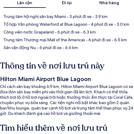
Lân cận
Đi lại
Nhà hàng
Trung tâm hội nghị sân bay Miami
- 3 phút đi xe
- 3.9 km
Tổ hợp Văn phòng Waterford at Blue Lagoon
- 4 phút đi xe
- 3.0 km
Công viên nước Grapeland
- 6 phút đi xe
- 6.3 km
Trung tâm Thương mại Mall of the Americas
- 6 phút đi xe
- 6.5 km
Sân vận động Nu
- 6 phút đi xe
- 6.6 km
Thông tin về nơi lưu trú này
Hilton Miami Airport Blue Lagoon
Chỉ cách sân bay khoảng 6,9 km, Hilton Miami Airport Blue Lagoon có xe
đưa đón sân bay miễn phí vào thời gian đã lên lịch. Khách có thể thỏa
thích bơi lội ở hồ bơi ngoài trời hoặc thưởng thức ẩm thực tại Coral Cafe,
chuyên phục vụ bữa sáng. Các tiện nghi nổi bật khác bao gồm 2 quán
bar/khu lounge, quán bar cạnh hồ bơi và trung tâm thể thao phục vụ 24
giờ. Du khách đánh giá cao hồ bơi và giường thoải mái.
Tìm hiểu thêm về nơi lưu trú