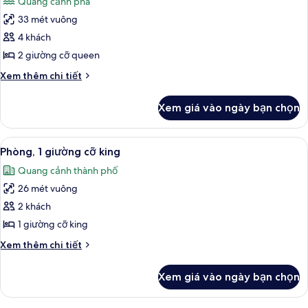
Quang cảnh phá
queen,
cả
tật
phù
33 mét vuông
ảnh
(Hearing)
hợp
Phòng
4 khách
cho
Deluxe,
người
2 giường cỡ queen
khuyết
2
Chi
Xem thêm chi tiết
tật
giường
tiết
(Hearing)
cỡ
khác
Xem giá vào ngày bạn chọn
của
queen,
Phòng
quang
Deluxe,
Xem
Minibar, két bảo mật tại phòng, bàn
cảnh
7
2
Phòng, 1 giường cỡ king
tất
giường
eo
Quang cảnh thành phố
cỡ
cả
biển
queen,
26 mét vuông
ảnh
quang
Phòng,
2 khách
cảnh
1
eo
1 giường cỡ king
biển
giường
Chi
Xem thêm chi tiết
cỡ
tiết
king
khác
Xem giá vào ngày bạn chọn
của
Phòng,
1