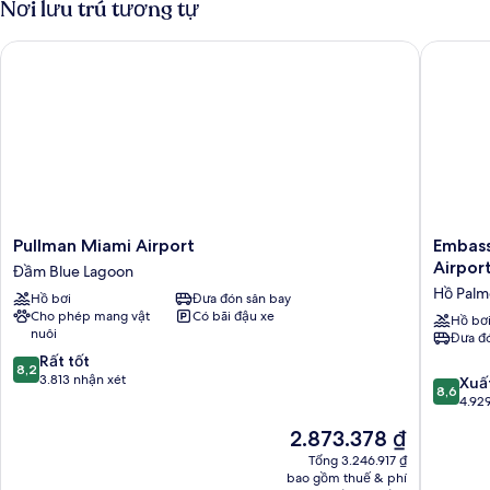
Nơi lưu trú tương tự
giường
cỡ
Pullman Miami Airport
Embassy 
king
Pullman
Embass
Pullman Miami Airport
Embass
Miami
Suites
Airpor
Đầm Blue Lagoon
Airport
by
Hồ Palm
Hồ bơi
Đưa đón sân bay
Đầm
Hilton
Cho phép mang vật
Có bãi đậu xe
Blue
Miami
Hồ bơ
nuôi
Đưa đó
Lagoon
Internat
8.2
Rất tốt
Airport
8,2
trên
3.813 nhận xét
Hồ
8.6
Xuấ
8,6
10,
Palmer
trên
4.92
Rất
10,
Giá
2.873.378 ₫
tốt,
Xuất
hiện
3.813
sắc,
Tổng 3.246.917 ₫
tại
nhận
bao gồm thuế & phí
4.929