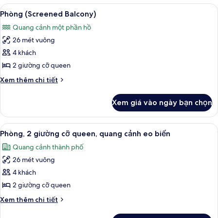
2
Xem
Phòng (Screened Balcony) | Minibar, 
10
giường
Phòng (Screened Balcony)
tất
cỡ
Quang cảnh một phần hồ
queen
cả
26 mét vuông
ảnh
Phòng
4 khách
(Screened
2 giường cỡ queen
Balcony)
Chi
Xem thêm chi tiết
tiết
khác
Xem giá vào ngày bạn chọn
của
Phòng
(Screened
Xem
Minibar, két bảo mật tại phòng, bàn
8
Balcony)
Phòng, 2 giường cỡ queen, quang cảnh eo biển
tất
Quang cảnh thành phố
cả
26 mét vuông
ảnh
Phòng,
4 khách
2
2 giường cỡ queen
giường
Chi
Xem thêm chi tiết
cỡ
tiết
queen,
khác