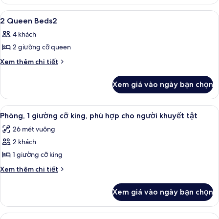
Junior
Area-
Suite
Xem
Minibar, két bảo mật tại phòng, bàn
2
W/spacious
king
2 Queen Beds2
tất
Sitting
Bd
4 khách
Area-
cả
king
2 giường cỡ queen
ảnh
Bd
2
Chi
Xem thêm chi tiết
tiết
Queen
khác
Beds2
Xem giá vào ngày bạn chọn
của
2
Queen
Xem
Minibar, két bảo mật tại phòng, bàn
8
Beds2
Phòng, 1 giường cỡ king, phù hợp cho người khuyết tật
tất
26 mét vuông
cả
2 khách
ảnh
Phòng,
1 giường cỡ king
1
Chi
Xem thêm chi tiết
giường
tiết
khác
cỡ
Xem giá vào ngày bạn chọn
của
king,
Phòng,
phù
1
Xem
Minibar, két bảo mật tại phòng, bàn