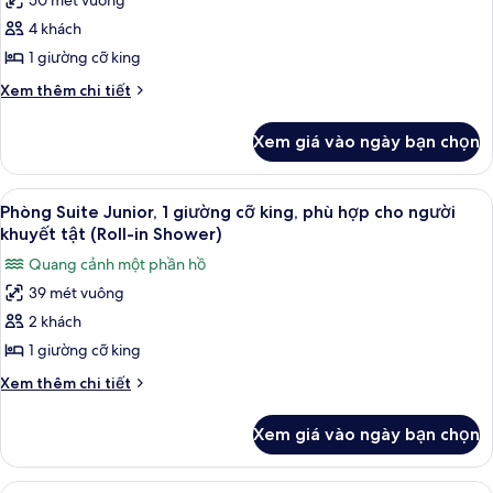
50 mét vuông
king,
cả
tật,
phù
4 khách
ảnh
bồn
hợp
Phòng
1 giường cỡ king
cho
tắm
Suite,
người
Chi
Xem thêm chi tiết
khuyết
1
tiết
tật,
khác
giường
Xem giá vào ngày bạn chọn
bồn
của
cỡ
tắm
Phòng
king
Suite,
Xem
Minibar, két bảo mật tại phòng, bàn
8
1
Phòng Suite Junior, 1 giường cỡ king, phù hợp cho người
tất
giường
khuyết tật (Roll-in Shower)
cỡ
cả
Quang cảnh một phần hồ
king
ảnh
39 mét vuông
Phòng
2 khách
Suite
Junior,
1 giường cỡ king
1
Chi
Xem thêm chi tiết
giường
tiết
khác
cỡ
Xem giá vào ngày bạn chọn
của
king,
Phòng
phù
Suite
Xem
Minibar, két bảo mật tại phòng, bàn