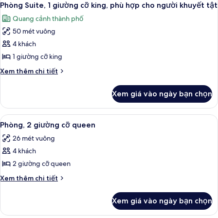
8
hợp
Junior,
Phòng Suite, 1 giường cỡ king, phù hợp cho người khuyết tật
tất
1
cho
Quang cảnh thành phố
giường
cả
người
cỡ
50 mét vuông
ảnh
khuyết
king,
Phòng
4 khách
phù
tật
Suite,
hợp
1 giường cỡ king
(Roll-
cho
1
in
Chi
Xem thêm chi tiết
người
giường
tiết
Shower)
khuyết
cỡ
khác
tật
Xem giá vào ngày bạn chọn
của
king,
(Roll-
Phòng
in
phù
Suite,
Shower)
Xem
Minibar, két bảo mật tại phòng, bàn
hợp
7
1
Phòng, 2 giường cỡ queen
tất
giường
cho
26 mét vuông
cỡ
cả
người
king,
4 khách
ảnh
khuyết
phù
Phòng,
2 giường cỡ queen
tật
hợp
2
cho
Chi
Xem thêm chi tiết
người
giường
tiết
khuyết
khác
cỡ
Xem giá vào ngày bạn chọn
tật
của
queen
Phòng,