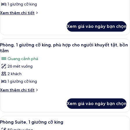
in
khuyết
Junior,
1 giường cỡ king
Shower)
tật
1
Chi
Xem thêm chi tiết
(Roll-
giường
tiết
in
khác
cỡ
Shower)
Xem giá vào ngày bạn chọn
của
king,
Phòng
phù
Suite
Xem
Minibar, két bảo mật tại phòng, bàn
8
hợp
Junior,
Phòng, 1 giường cỡ king, phù hợp cho người khuyết tật, bồn
tất
1
cho
tắm
giường
cả
người
Quang cảnh phá
cỡ
ảnh
khuyết
king,
26 mét vuông
Phòng,
phù
tật,
2 khách
1
hợp
bồn
cho
giường
1 giường cỡ king
tắm
người
cỡ
Chi
Xem thêm chi tiết
khuyết
king,
tiết
tật,
khác
phù
bồn
Xem giá vào ngày bạn chọn
của
tắm
hợp
Phòng,
cho
1
Xem
Minibar, két bảo mật tại phòng, bàn
8
người
giường
Phòng Suite, 1 giường cỡ king
tất
cỡ
khuyết