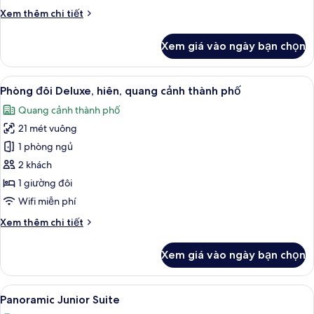
cảnh
Chi
Xem thêm chi tiết
thành
tiết
phố
khác
Xem giá vào ngày bạn chọn
của
Phòng
đôi
Xem
Phòng đôi Deluxe, hiên, quang cảnh th
5
Deluxe,
Phòng đôi Deluxe, hiên, quang cảnh thành phố
tất
quang
Quang cảnh thành phố
cảnh
cả
thành
21 mét vuông
ảnh
phố
Phòng
1 phòng ngủ
đôi
2 khách
Deluxe,
1 giường đôi
hiên,
Wifi miễn phí
quang
Chi
Xem thêm chi tiết
cảnh
tiết
thành
khác
Xem giá vào ngày bạn chọn
phố
của
Phòng
đôi
Xem
Bộ đồ giường cao cấp, minibar, két 
8
Deluxe,
Panoramic Junior Suite
tất
hiên,