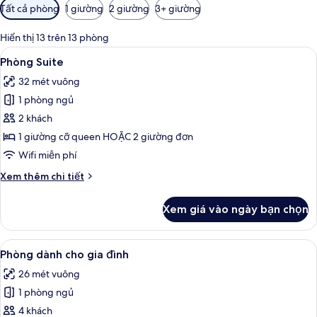
Bộ
Tất cả phòng
1 giường
2 giường
3+ giường
lọc
có
Hiển thị 13 trên 13 phòng
thể
Xem
Phòng Suite | Bộ đồ giường cao cấp,
9
Phòng Suite
dùng
tất
để
32 mét vuông
cả
lọc
1 phòng ngủ
ảnh
tìm
Phòng
2 khách
phòng
Suite
1 giường cỡ queen HOẶC 2 giường đơn
Wifi miễn phí
Chi
Xem thêm chi tiết
tiết
khác
Xem giá vào ngày bạn chọn
của
Phòng
Suite
Xem
Bộ đồ giường cao cấp, minibar, két 
6
Phòng dành cho gia đình
tất
26 mét vuông
cả
1 phòng ngủ
ảnh
Phòng
4 khách