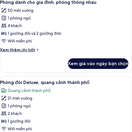
8
Phòng dành cho gia đình, phòng thông nhau
tất
50 mét vuông
cả
1 phòng ngủ
ảnh
Phòng
4 khách
dành
1 giường đôi và 2 giường đơn
cho
Wifi miễn phí
gia
Chi
Xem thêm chi tiết
đình,
tiết
phòng
khác
Xem giá vào ngày bạn chọn
của
thông
Phòng
nhau
dành
Xem
Phòng đôi Deluxe, quang cảnh thành ph
7
cho
Phòng đôi Deluxe, quang cảnh thành phố
tất
gia
Quang cảnh thành phố
đình,
cả
phòng
21 mét vuông
ảnh
thông
Phòng
1 phòng ngủ
nhau
đôi
2 khách
Deluxe,
1 giường đôi
quang
Wifi miễn phí