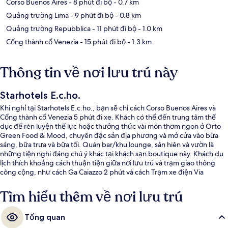
Corso Buenos Aires
- 8 phút đi bộ
- 0.7 km
Quảng trường Lima
- 9 phút đi bộ
- 0.8 km
Quảng trường Repubblica
- 11 phút đi bộ
- 1.0 km
Cổng thành cổ Venezia
- 15 phút đi bộ
- 1.3 km
Thông tin về nơi lưu trú này
Starhotels E.c.ho.
Khi nghỉ tại Starhotels E.c.ho., bạn sẽ chỉ cách Corso Buenos Aires và
Cổng thành cổ Venezia 5 phút đi xe. Khách có thể đến trung tâm thể
dục để rèn luyện thể lực hoặc thưởng thức vài món thơm ngon ở Orto
Green Food & Mood, chuyên đặc sản địa phương và mở cửa vào bữa
sáng, bữa trưa và bữa tối. Quán bar/khu lounge, sân hiên và vườn là
những tiện nghi đáng chú ý khác tại khách sạn boutique này. Khách du
lịch thích khoảng cách thuận tiện giữa nơi lưu trú và trạm giao thông
công cộng, như cách Ga Caiazzo 2 phút và cách Trạm xe điện Via
Settembrini 3 phút đi bộ.
Tìm hiểu thêm về nơi lưu trú
Tổng quan