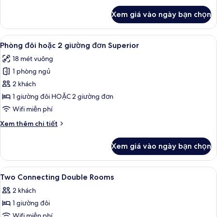
khác
Xem giá vào ngày bạn chọn
của
Phòng
Suite
Xem
Bộ đồ giường cao cấp, minibar, két 
6
Junior
Phòng đôi hoặc 2 giường đơn Superior
tất
18 mét vuông
cả
1 phòng ngủ
ảnh
Phòng
2 khách
đôi
1 giường đôi HOẶC 2 giường đơn
hoặc
Wifi miễn phí
2
Chi
Xem thêm chi tiết
giường
tiết
đơn
khác
Xem giá vào ngày bạn chọn
của
Superior
Phòng
đôi
Xem
Bộ đồ giường cao cấp, minibar, két 
5
hoặc
Two Connecting Double Rooms
tất
2
2 khách
giường
cả
đơn
1 giường đôi
ảnh
Superior
Two
Wifi miễn phí