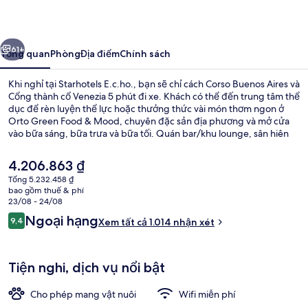
ước
Tiếp
61+
Tổng quan
Phòng
Địa điểm
Chính sách
Khi nghỉ tại Starhotels E.c.ho., bạn sẽ chỉ cách Corso Buenos Aires và
Cổng thành cổ Venezia 5 phút đi xe. Khách có thể đến trung tâm thể
dục để rèn luyện thể lực hoặc thưởng thức vài món thơm ngon ở
Orto Green Food & Mood, chuyên đặc sản địa phương và mở cửa
vào bữa sáng, bữa trưa và bữa tối. Quán bar/khu lounge, sân hiên
và vườn là những tiện nghi đáng chú ý khác tại khách sạn boutique
này. Khách du lịch thích khoảng cách thuận tiện giữa nơi lưu trú và
Giá
4.206.863 ₫
trạm giao thông công cộng, như cách Ga Caiazzo 2 phút và cách
hiện
Tổng 5.232.458 ₫
Trạm xe điện Via Settembrini 3 phút đi bộ.
tại
bao gồm thuế & phí
Khu sảnh
là
23/08 - 24/08
4.206.863 ₫
Nhận
Ngoại hạng
9,4
Xem tất cả 1.014 nhận xét
9,4 trên 10,
xét
Tiện nghi, dịch vụ nổi bật
Cho phép mang vật nuôi
Wifi miễn phí