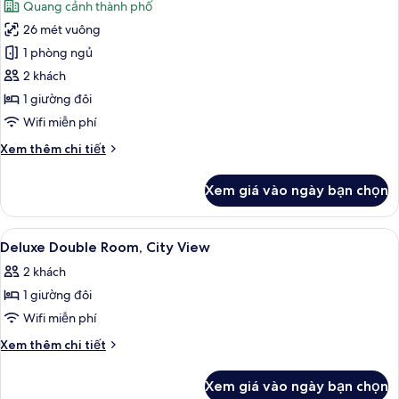
Quang cảnh thành phố
quang
cả
cảnh
26 mét vuông
ảnh
thành
Panoramic
1 phòng ngủ
phố
Junior
2 khách
Suite
1 giường đôi
Wifi miễn phí
Chi
Xem thêm chi tiết
tiết
khác
Xem giá vào ngày bạn chọn
của
Panoramic
Junior
Xem
Bộ đồ giường cao cấp, minibar, két 
7
Suite
Deluxe Double Room, City View
tất
2 khách
cả
1 giường đôi
ảnh
Deluxe
Wifi miễn phí
Double
Chi
Xem thêm chi tiết
Room,
tiết
khác
City
Xem giá vào ngày bạn chọn
của