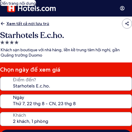
Đến trang nội dung
Xem tất cả nơi lưu trú
Starhotels E.c.ho.
Nơi
lưu
Khách sạn boutique với nhà hàng, liền kề trung tâm hội nghị, gần
trú
Quảng trường Duomo
4.0
sao
Chọn ngày để xem giá
Điểm đến?
Ngày
Khách