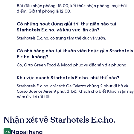
Bắt đầu nhận phòng: 15:00; kết thúc nhận phòng: mọi thời
điểm. Giờ trả phòng là 12:00.
Có những hoạt động giải trí, thư giãn nào tại
Starhotels E.c.ho. và khu vực lân cận?
Starhotels E.c.ho. có trung tâm thể dục và vườn.
Có nhà hàng nào tại khuôn viên hoặc gần Starhotels
E.c.ho. không?
Có, Orto Green Food & Mood phục vụ đặc sản địa phương.
Khu vực quanh Starhotels E.c.ho. như thế nào?
Starhotels E.c.ho. chỉ cách Ga Caiazzo chừng 2 phút đi bộ và
Corso Buenos Aires 9 phút đi bộ. Khách cho biết Khách sạn này
nằm ở vị trí rất tốt.
Nhận xét về Starhotels E.c.ho.
Nhận
xét
Ngoại hạng
9,4