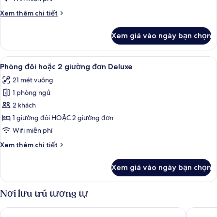
Connecting
Chi
Xem thêm chi tiết
Double
tiết
khác
Rooms
Xem giá vào ngày bạn chọn
của
Two
Connecting
Xem
Phòng đôi hoặc 2 giường đơn Deluxe | 
5
Double
Phòng đôi hoặc 2 giường đơn Deluxe
tất
Rooms
21 mét vuông
cả
1 phòng ngủ
ảnh
Phòng
2 khách
đôi
1 giường đôi HOẶC 2 giường đơn
hoặc
Wifi miễn phí
2
Chi
Xem thêm chi tiết
giường
tiết
đơn
khác
Xem giá vào ngày bạn chọn
của
Deluxe
Phòng
đôi
Nơi lưu trú tương tự
hoặc
2
Starhotels Anderson
Palazzo 
giường