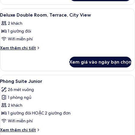
View
Deluxe
Double
Xem
Khu ẩm thực ngoài trời | Phục vụ bữa 
2
Room,
Deluxe Double Room, Terrace, City View
tất
City
2 khách
View
cả
1 giường đôi
ảnh
Deluxe
Wifi miễn phí
Double
Chi
Xem thêm chi tiết
Room,
tiết
khác
Terrace,
Xem giá vào ngày bạn chọn
của
City
Deluxe
View
Double
Xem
Bộ đồ giường cao cấp, minibar, két 
6
Room,
Phòng Suite Junior
tất
Terrace,
26 mét vuông
City
cả
View
1 phòng ngủ
ảnh
Phòng
2 khách
Suite
1 giường đôi HOẶC 2 giường đơn
Junior
Wifi miễn phí
Chi
Xem thêm chi tiết
tiết