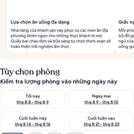
Lựa chọn ăn uống đa dạng
Giấc n
Nhà hàng của khách sạn này phục vụ các món ăn địa
Mỗi phòn
phương thơm ngon cho những thực khách tò mò.
bộ đồ gi
Quầy bar chào đón và bữa sáng tự chọn thịnh soạn sẽ
ngủ của
hoàn thiện trải nghiệm ẩm thực.
uống giả
Tùy chọn phòng
Kiểm tra lượng phòng vào những ngày này
Kiểm tra lượng phòng tối nay từ thg 8 8 - thg 8 9
Kiểm tra lượng phòng ngày mai
Tối nay
Ngày mai
thg 8 8 - thg 8 9
thg 8 9 - thg 8 10
Kiểm tra lượng phòng cuối tuần này từ thg 8 14 - thg 8 16
Kiểm tra lượng phòng cuối tuần
Cuối tuần này
Cuối tuần sau
thg 8 14 - thg 8 16
thg 8 21 - thg 8 23