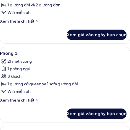
dành
1 giường đôi và 2 giường đơn
cho
Wifi miễn phí
gia
Chi
Xem thêm chi tiết
đình
tiết
khác
Xem giá vào ngày bạn chọn
của
Phòng
dành
Xem
Bộ đồ giường cao cấp, minibar, két 
9
cho
Phòng 3
tất
gia
21 mét vuông
đình
cả
1 phòng ngủ
ảnh
Phòng
3 khách
3
1 giường cỡ queen và 1 sofa giường đôi
Wifi miễn phí
Chi
Xem thêm chi tiết
tiết
khác
Xem giá vào ngày bạn chọn
của
Phòng
3
Xem
Bộ đồ giường cao cấp, minibar, két 