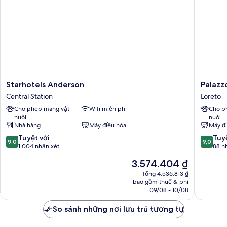
đơn
Deluxe
Starhotels
Palazzo
Starhotels Anderson
Palazz
Anderson
Loreto
Central Station
Loreto
Central
Hotel
Cho phép mang vật
Wifi miễn phí
Cho p
Station
Milano
nuôi
nuôi
Loreto
Nhà hàng
Máy điều hòa
Máy đ
9.0
9.0
Tuyệt vời
Tuyệ
9,0
9,0
trên
trên
1.004 nhận xét
88 n
10,
10,
Giá
3.574.404 ₫
Tuyệt
Tuyệt
hiện
vời,
vời,
Tổng 4.536.813 ₫
tại
bao gồm thuế & phí
1.004
88
là
09/08 - 10/08
nhận
nhận
3.574.404 ₫
xét
xét
So sánh những nơi lưu trú tương tự