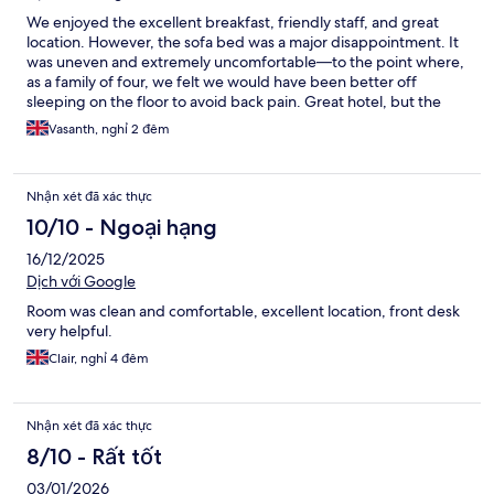
We enjoyed the excellent breakfast, friendly staff, and great
location. However, the sofa bed was a major disappointment. It
was uneven and extremely uncomfortable—to the point where,
as a family of four, we felt we would have been better off
sleeping on the floor to avoid back pain. Great hotel, but the
pull-out beds definitely need an upgrade.
Vasanth, nghỉ 2 đêm
Nhận xét đã xác thực
10/10 - Ngoại hạng
16/12/2025
Dịch với Google
Room was clean and comfortable, excellent location, front desk
very helpful.
Clair, nghỉ 4 đêm
Nhận xét đã xác thực
8/10 - Rất tốt
03/01/2026