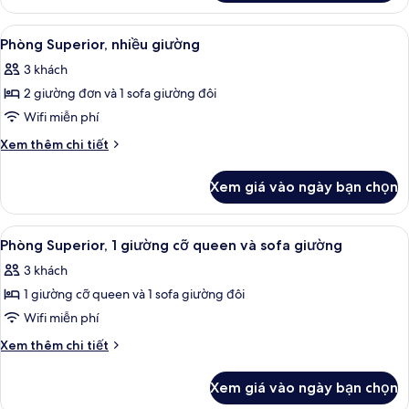
Phòng
Superior,
Xem
Phòng Superior, nhiều giường | Bộ đ
9
2
Phòng Superior, nhiều giường
tất
giường
3 khách
đơn
cả
2 giường đơn và 1 sofa giường đôi
ảnh
Phòng
Wifi miễn phí
Superior,
Chi
Xem thêm chi tiết
nhiều
tiết
khác
giường
Xem giá vào ngày bạn chọn
của
Phòng
Superior,
Xem
Bộ đồ giường kháng dị ứng, két bảo 
10
nhiều
Phòng Superior, 1 giường cỡ queen và sofa giường
tất
giường
3 khách
cả
1 giường cỡ queen và 1 sofa giường đôi
ảnh
Phòng
Wifi miễn phí
Superior,
Chi
Xem thêm chi tiết
1
tiết
khác
giường
Xem giá vào ngày bạn chọn
của
cỡ