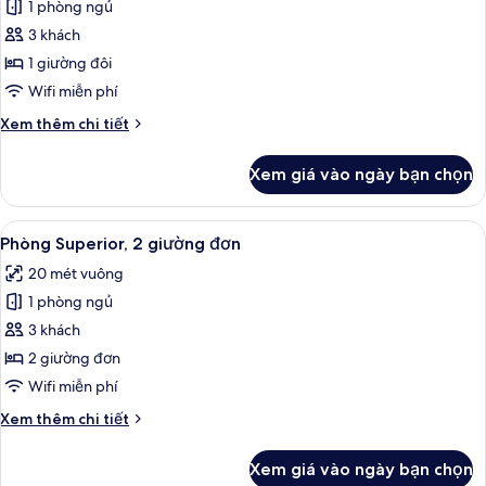
đôi
1 phòng ngủ
ảnh
Phòng
3 khách
đôi
1 giường đôi
Superior,
Wifi miễn phí
1
Chi
Xem thêm chi tiết
giường
tiết
đôi
khác
Xem giá vào ngày bạn chọn
của
Phòng
đôi
Xem
Bộ đồ giường kháng dị ứng, két bảo 
12
Superior,
Phòng Superior, 2 giường đơn
tất
1
20 mét vuông
giường
cả
đôi
1 phòng ngủ
ảnh
Phòng
3 khách
Superior,
2 giường đơn
2
Wifi miễn phí
giường
Chi
Xem thêm chi tiết
đơn
tiết
khác
Xem giá vào ngày bạn chọn
của