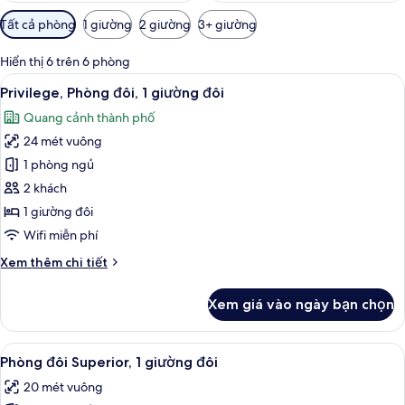
Bộ
Tất cả phòng
1 giường
2 giường
3+ giường
lọc
có
Hiển thị 6 trên 6 phòng
thể
Xem
Bộ đồ giường kháng dị ứng, két bảo 
8
Privilege, Phòng đôi, 1 giường đôi
dùng
tất
để
Quang cảnh thành phố
cả
lọc
24 mét vuông
ảnh
tìm
Privilege,
1 phòng ngủ
phòng
Phòng
2 khách
đôi,
1 giường đôi
1
Wifi miễn phí
giường
Chi
Xem thêm chi tiết
đôi
tiết
khác
Xem giá vào ngày bạn chọn
của
Privilege,
Phòng
Xem
Phòng đôi Superior, 1 giường đôi | B
9
đôi,
Phòng đôi Superior, 1 giường đôi
tất
1
20 mét vuông
giường
cả