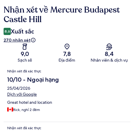
Nhận xét về Mercure Budapest
Nhận
xét
Castle Hill
Xuất sắc
8,6
270 nhận xét
9,0
7,8
8,4
Sạch sẽ
Địa điểm
Nhân viên & dịch vụ
Nhận
Nhận xét đã xác thực
xét
10/10 - Ngoại hạng
25/04/2026
Dịch với Google
Great hotel and location
Rick, nghỉ 2 đêm
Nhận xét đã xác thực