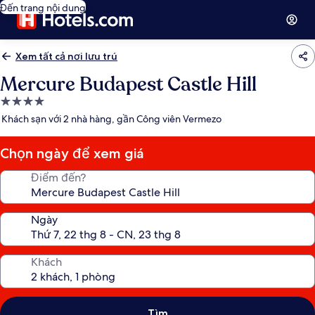
Đến trang nội dung
Xem tất cả nơi lưu trú
Mercure Budapest Castle Hill
Nơi
lưu
Khách sạn với 2 nhà hàng, gần Công viên Vermezo
trú
4.0
Chọn ngày để xem giá
sao
Điểm đến?
Ngày
Khách
Tìm