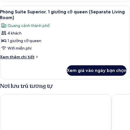
Phòng
queen
Superior,
Xem
Phòng Suite Superior, 1 giường cỡ qu
10
và
1
Phòng Suite Superior, 1 giường cỡ queen (Separate Living
tất
giường
sofa
Room)
cỡ
cả
giường
Quang cảnh thành phố
queen
ảnh
và
4 khách
Phòng
sofa
1 giường cỡ queen
Suite
giường
Superior,
Wifi miễn phí
1
Chi
Xem thêm chi tiết
giường
tiết
khác
cỡ
Xem giá vào ngày bạn chọn
của
queen
Phòng
(Separate
Suite
Nơi lưu trú tương tự
Living
Superior,
1
Room)
ibis Budapest Castle Hill Hotel
Novotel
giường
cỡ
queen
(Separate
Living
Room)