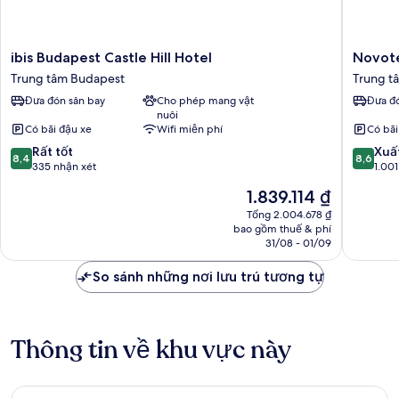
ibis
Novotel
ibis Budapest Castle Hill Hotel
Novot
Budapest
Budape
Trung tâm Budapest
Trung t
Castle
Danube
Đưa đón sân bay
Cho phép mang vật
Đưa đó
Hill
Trung
nuôi
Hotel
tâm
Có bãi đậu xe
Wifi miễn phí
Có bãi
Trung
Budape
8.4
8.6
tâm
Rất tốt
Xuấ
8,4
8,6
trên
trên
Budapest
335 nhận xét
1.001
10,
10,
Giá
1.839.114 ₫
Rất
Xuất
hiện
tốt,
sắc,
Tổng 2.004.678 ₫
tại
bao gồm thuế & phí
335
1.001
là
31/08 - 01/09
nhận
nhận
1.839.114 ₫
xét
xét
So sánh những nơi lưu trú tương tự
Thông tin về khu vực này