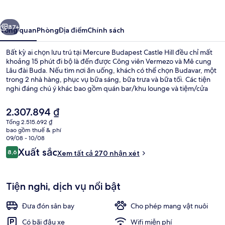
Castle
Hill
ước
Tiếp
87+
Tổng quan
Phòng
Địa điểm
Chính sách
Bất kỳ ai chọn lưu trú tại Mercure Budapest Castle Hill đều chỉ mất
khoảng 15 phút đi bộ là đến được Công viên Vermezo và Mê cung
Lâu đài Buda. Nếu tìm nơi ăn uống, khách có thể chọn Budavar, một
trong 2 nhà hàng, phục vụ bữa sáng, bữa trưa và bữa tối. Các tiện
nghi đáng chú ý khác bao gồm quán bar/khu lounge và tiệm/cửa
hàng đồ ăn nhanh. Dịch vụ giao thông công cộng chỉ cách một
quãng đi bộ ngắn: cách Trạm xe điện Mikó utca vài bước chân và
Giá
2.307.894 ₫
Trạm xe điện Déli pályaudvar 4 phút.
hiện
Tổng 2.515.692 ₫
tại
bao gồm thuế & phí
Mặt tiền nơi lưu trú
là
09/08 - 10/08
2.307.894 ₫
Nhận
Xuất sắc
8,6
Xem tất cả 270 nhận xét
8,6 trên 10,
xét
Tiện nghi, dịch vụ nổi bật
Đưa đón sân bay
Cho phép mang vật nuôi
Có bãi đậu xe
Wifi miễn phí