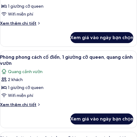
Phòng
cỡ
phố
1 giường cỡ queen
phong
queen,
quang
cách
Wifi miễn phí
cảnh
cổ
Chi
Xem thêm chi tiết
thành
điển,
tiết
phố
khác
1
Xem giá vào ngày bạn chọn
của
giường
Phòng
cỡ
phong
Xem
Bộ đồ giường cao cấp, két bảo mật 
6
queen,
cách
Phòng phong cách cổ điển, 1 giường cỡ queen, quang cảnh
tất
cổ
quang
vườn
điển,
cả
cảnh
Quang cảnh vườn
1
ảnh
vườn
giường
2 khách
Phòng
cỡ
1 giường cỡ queen
phong
queen,
quang
cách
Wifi miễn phí
cảnh
cổ
Chi
Xem thêm chi tiết
vườn
điển,
tiết
khác
1
Xem giá vào ngày bạn chọn
của
giường
Phòng
cỡ
phong
Xem
Phòng Suite Junior, 1 giường cỡ king v