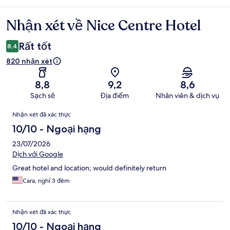
Nhận xét về Nice Centre Hotel
Nhận
xét
Rất tốt
8,4
820 nhận xét
8,8
9,2
8,6
Sạch sẽ
Địa điểm
Nhân viên & dịch vụ
Nhận
Nhận xét đã xác thực
xét
10/10 - Ngoại hạng
23/07/2026
Dịch với Google
Great hotel and location; would definitely return
Cara, nghỉ 3 đêm
Nhận xét đã xác thực
10/10 - Ngoại hạng