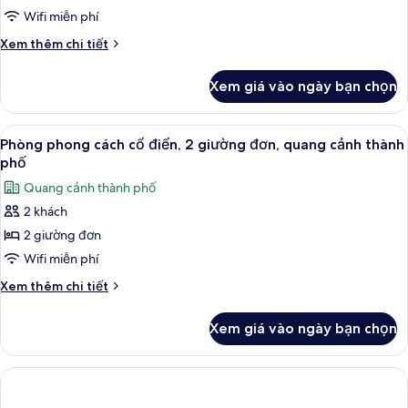
Premium,
Wifi miễn phí
1
Chi
Xem thêm chi tiết
giường
tiết
cỡ
khác
Xem giá vào ngày bạn chọn
của
queen,
Phòng
hiên
Premium,
Xem
Phòng phong cách cổ điển, 2 giường đ
(view)
6
1
Phòng phong cách cổ điển, 2 giường đơn, quang cảnh thành
tất
giường
phố
cỡ
cả
Quang cảnh thành phố
queen,
ảnh
hiên
2 khách
Phòng
(view)
2 giường đơn
phong
cách
Wifi miễn phí
cổ
Chi
Xem thêm chi tiết
điển,
tiết
khác
2
Xem giá vào ngày bạn chọn
của
giường
Phòng
đơn,
phong
quang
cách
cổ
cảnh