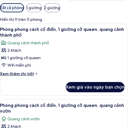
Bộ
Tất cả phòng
1 giường
2 giường
lọc
có
Hiển thị 11 trên 11 phòng
thể
Xem
Bộ đồ giường cao cấp, két bảo mật 
6
Phòng phong cách cổ điển, 1 giường cỡ queen, quang cảnh
dùng
tất
thành phố
để
cả
lọc
Quang cảnh thành phố
ảnh
tìm
2 khách
Phòng
phòng
1 giường cỡ queen
phong
cách
Wifi miễn phí
cổ
Chi
Xem thêm chi tiết
điển,
tiết
khác
1
Xem giá vào ngày bạn chọn
của
giường
Phòng
cỡ
phong
Xem
Bộ đồ giường cao cấp, két bảo mật 
7
queen,
cách
Phòng phong cách cổ điển, 1 giường cỡ queen, quang cảnh
tất
cổ
quang
vườn
điển,
cả
cảnh
Quang cảnh vườn
1
ảnh
thành
giường
2 khách