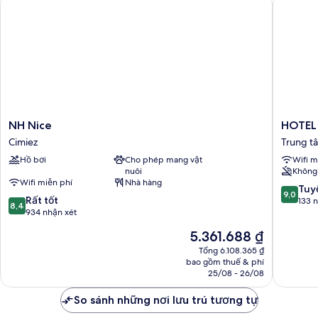
NH
HOTEL
NH Nice
HOTEL
Nice
AMBAS
Cimiez
Trung t
Cimiez
NICE
Hồ bơi
Cho phép mang vật
Wifi m
Trung
nuôi
Không 
tâm
Wifi miễn phí
Nhà hàng
Nice
9.0
Tuyệ
9,0
8.4
Rất tốt
trên
133 
8,4
trên
934 nhận xét
10,
10,
Tuyệt
Giá
5.361.688 ₫
Rất
vời,
hiện
tốt,
Tổng 6.108.365 ₫
133
tại
bao gồm thuế & phí
934
nhận
là
25/08 - 26/08
nhận
xét
5.361.688 ₫
xét
So sánh những nơi lưu trú tương tự