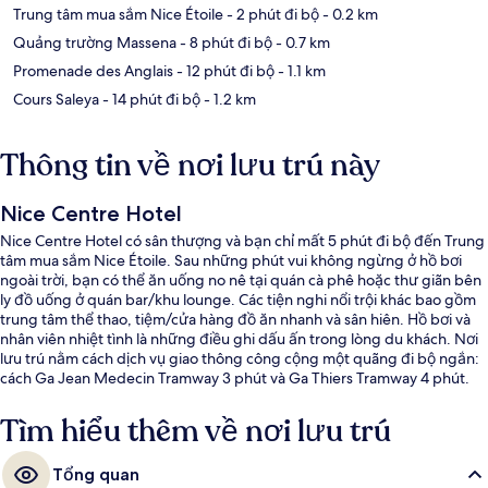
Trung tâm mua sắm Nice Étoile
- 2 phút đi bộ
- 0.2 km
Quảng trường Massena
- 8 phút đi bộ
- 0.7 km
Promenade des Anglais
- 12 phút đi bộ
- 1.1 km
Cours Saleya
- 14 phút đi bộ
- 1.2 km
Thông tin về nơi lưu trú này
Nice Centre Hotel
Nice Centre Hotel có sân thượng và bạn chỉ mất 5 phút đi bộ đến Trung
tâm mua sắm Nice Étoile. Sau những phút vui không ngừng ở hồ bơi
ngoài trời, bạn có thể ăn uống no nê tại quán cà phê hoặc thư giãn bên
ly đồ uống ở quán bar/khu lounge. Các tiện nghi nổi trội khác bao gồm
trung tâm thể thao, tiệm/cửa hàng đồ ăn nhanh và sân hiên. Hồ bơi và
nhân viên nhiệt tình là những điều ghi dấu ấn trong lòng du khách. Nơi
lưu trú nằm cách dịch vụ giao thông công cộng một quãng đi bộ ngắn:
cách Ga Jean Medecin Tramway 3 phút và Ga Thiers Tramway 4 phút.
Tìm hiểu thêm về nơi lưu trú
Tổng quan