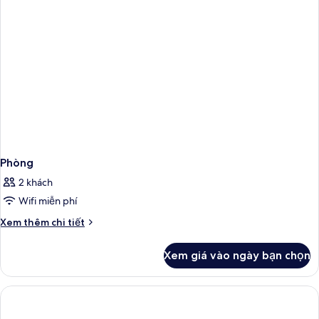
điển,
thành
2
phố
giường
đơn,
quang
cảnh
thành
phố
Phòng
2 khách
Wifi miễn phí
Chi
Xem thêm chi tiết
tiết
khác
Xem giá vào ngày bạn chọn
của
Phòng