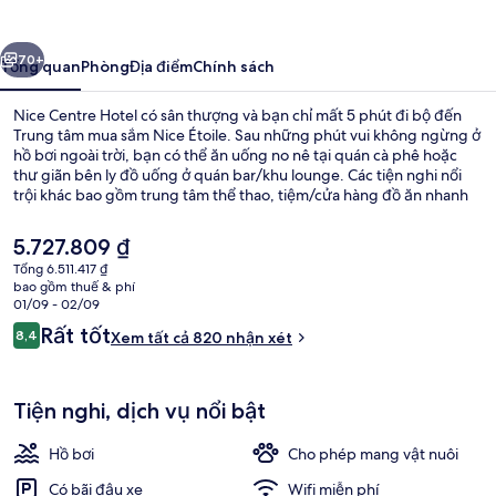
Hotel
ước
Tiếp
70+
Tổng quan
Phòng
Địa điểm
Chính sách
Nice Centre Hotel có sân thượng và bạn chỉ mất 5 phút đi bộ đến
Trung tâm mua sắm Nice Étoile. Sau những phút vui không ngừng ở
hồ bơi ngoài trời, bạn có thể ăn uống no nê tại quán cà phê hoặc
thư giãn bên ly đồ uống ở quán bar/khu lounge. Các tiện nghi nổi
trội khác bao gồm trung tâm thể thao, tiệm/cửa hàng đồ ăn nhanh
và sân hiên. Hồ bơi và nhân viên nhiệt tình là những điều ghi dấu ấn
trong lòng du khách. Nơi lưu trú nằm cách dịch vụ giao thông công
Giá
5.727.809 ₫
cộng một quãng đi bộ ngắn: cách Ga Jean Medecin Tramway 3
hiện
Tổng 6.511.417 ₫
phút và Ga Thiers Tramway 4 phút.
tại
bao gồm thuế & phí
Bar ở tầng thượng
là
01/09 - 02/09
5.727.809 ₫
Nhận
Rất tốt
8,4
Xem tất cả 820 nhận xét
8,4 trên 10,
xét
Tiện nghi, dịch vụ nổi bật
Hồ bơi
Cho phép mang vật nuôi
Có bãi đậu xe
Wifi miễn phí