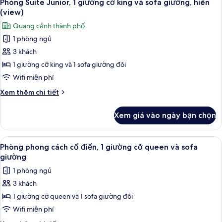
5
queen,
cách
Phòng Suite Junior, 1 giường cỡ king và sofa giường, hiên
tất
cổ
quang
(view)
điển,
cả
cảnh
Quang cảnh thành phố
1
ảnh
vườn
giường
1 phòng ngủ
Phòng
cỡ
3 khách
Suite
queen,
quang
Junior,
1 giường cỡ king và 1 sofa giường đôi
cảnh
1
Wifi miễn phí
vườn
giường
Chi
Xem thêm chi tiết
cỡ
tiết
king
khác
Xem giá vào ngày bạn chọn
của
và
Phòng
sofa
Suite
Xem
Phòng phong cách cổ điển, 1 giường cỡ
giường,
7
Junior,
Phòng phong cách cổ điển, 1 giường cỡ queen và sofa
tất
1
hiên
giường
giường
cả
(view)
1 phòng ngủ
cỡ
ảnh
king
3 khách
Phòng
và
1 giường cỡ queen và 1 sofa giường đôi
phong
sofa
giường,
cách
Wifi miễn phí
hiên
cổ