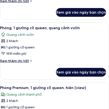
Chi
Xem thêm chi tiết
(view)
điển,
tiết
khác
1
Xem giá vào ngày bạn chọn
của
giường
Phòng
cỡ
phong
Xem
Bộ đồ giường cao cấp, két bảo mật 
6
queen
cách
Phòng, 1 giường cỡ queen, quang cảnh vườn
tất
cổ
và
Quang cảnh vườn
điển,
cả
sofa
1
2 khách
ảnh
giường
giường
Phòng,
1 giường cỡ queen
cỡ
1
queen
Wifi miễn phí
và
giường
Chi
Xem thêm chi tiết
sofa
cỡ
tiết
giường
queen,
khác
Xem giá vào ngày bạn chọn
của
quang
Phòng,
cảnh
1
Xem
Phòng Premium, 1 giường cỡ queen, hiê
vườn
5
giường
Phòng Premium, 1 giường cỡ queen, hiên (view)
tất
cỡ
Quang cảnh thành phố
queen,
cả
quang
2 khách
ảnh
cảnh
Phòng
1 giường cỡ queen
vườn