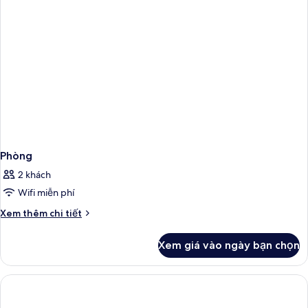
Phòng
2 khách
Wifi miễn phí
Chi
Xem thêm chi tiết
tiết
khác
Xem giá vào ngày bạn chọn
của
Phòng