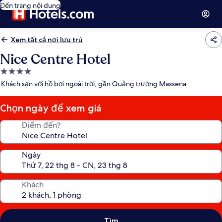
Đến trang nội dung
Xem tất cả nơi lưu trú
Nice Centre Hotel
Nơi
lưu
Khách sạn với hồ bơi ngoài trời, gần Quảng trường Massena
trú
4.0
Chọn ngày để xem giá
sao
Điểm đến?
Ngày
Khách
Tìm