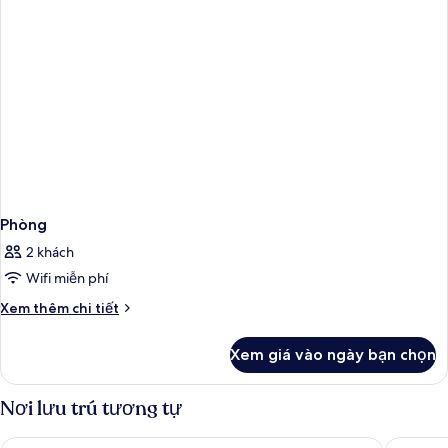
Phòng
2 khách
Wifi miễn phí
Chi
Xem thêm chi tiết
tiết
khác
Xem giá vào ngày bạn chọn
của
Phòng
Nơi lưu trú tương tự
NH Nice
HOTEL 