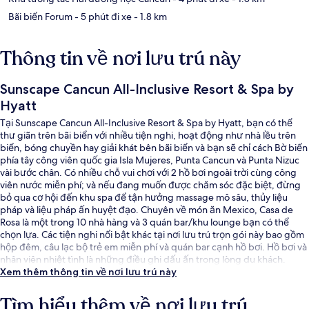
Bãi biển Forum
- 5 phút đi xe
- 1.8 km
Thông tin về nơi lưu trú này
Sunscape Cancun All-Inclusive Resort & Spa by
Hyatt
Tại Sunscape Cancun All-Inclusive Resort & Spa by Hyatt, bạn có thể
thư giãn trên bãi biển với nhiều tiện nghi, hoạt động như nhà lều trên
biển, bóng chuyền hay giải khát bên bãi biển và bạn sẽ chỉ cách Bờ biển
phía tây công viên quốc gia Isla Mujeres, Punta Cancun và Punta Nizuc
vài bước chân. Có nhiều chỗ vui chơi với 2 hồ bơi ngoài trời cùng công
viên nước miễn phí; và nếu đang muốn được chăm sóc đặc biệt, đừng
bỏ qua cơ hội đến khu spa để tận hưởng massage mô sâu, thủy liệu
pháp và liệu pháp ấn huyệt đạo. Chuyên về món ăn Mexico, Casa de
Rosa là một trong 10 nhà hàng và 3 quán bar/khu lounge bạn có thể
chọn lựa. Các tiện nghi nổi bật khác tại nơi lưu trú trọn gói này bao gồm
hộp đêm, câu lạc bộ trẻ em miễn phí và quán bar cạnh hồ bơi. Hồ bơi và
nhân viên nhiệt tình là những điều ghi dấu ấn trong lòng du khách.
Xem thêm thông tin về nơi lưu trú này
Tìm hiểu thêm về nơi lưu trú