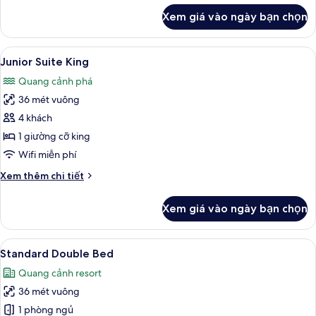
khác
Xem giá vào ngày bạn chọn
của
Junior
Suite
Xem
Bộ đồ giường cao cấp, minibar với t
3
Double
Junior Suite King
tất
Quang cảnh phá
cả
36 mét vuông
ảnh
Junior
4 khách
Suite
1 giường cỡ king
King
Wifi miễn phí
Chi
Xem thêm chi tiết
tiết
khác
Xem giá vào ngày bạn chọn
của
Junior
Suite
Xem
Bộ đồ giường cao cấp, minibar với t
3
King
Standard Double Bed
tất
Quang cảnh resort
cả
36 mét vuông
ảnh
Standard
1 phòng ngủ