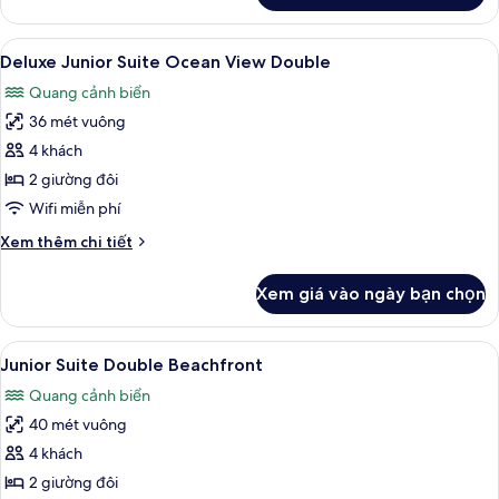
Deluxe
Junior
Xem
Bộ đồ giường cao cấp, minibar với t
6
Suite
Deluxe Junior Suite Ocean View Double
tất
King
Quang cảnh biển
Lagoonview
cả
36 mét vuông
ảnh
Deluxe
4 khách
Junior
2 giường đôi
Suite
Wifi miễn phí
Ocean
Chi
Xem thêm chi tiết
View
tiết
Double
khác
Xem giá vào ngày bạn chọn
của
Deluxe
Junior
Xem
Bộ đồ giường cao cấp, minibar với t
4
Suite
Junior Suite Double Beachfront
tất
Ocean
Quang cảnh biển
View
cả
Double
40 mét vuông
ảnh
Junior
4 khách
Suite
2 giường đôi