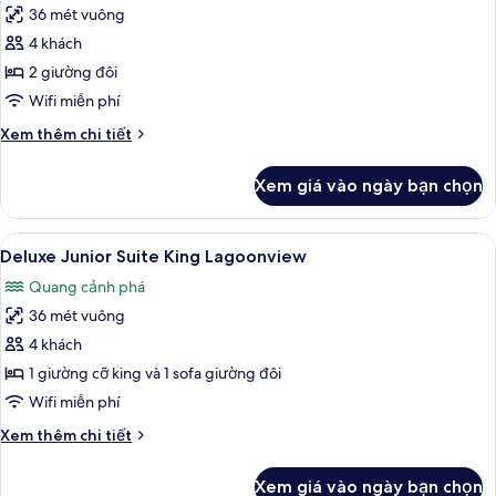
and
36 mét vuông
ảnh
Trundle
Deluxe
4 khách
Bed
Junior
2 giường đôi
Suite
Wifi miễn phí
Double
Chi
Xem thêm chi tiết
Lagoonview
tiết
khác
Xem giá vào ngày bạn chọn
của
Deluxe
Junior
Xem
Bộ đồ giường cao cấp, minibar với t
5
Suite
Deluxe Junior Suite King Lagoonview
tất
Double
Quang cảnh phá
Lagoonview
cả
36 mét vuông
ảnh
Deluxe
4 khách
Junior
1 giường cỡ king và 1 sofa giường đôi
Suite
Wifi miễn phí
King
Chi
Xem thêm chi tiết
Lagoonview
tiết
khác
Xem giá vào ngày bạn chọn
của