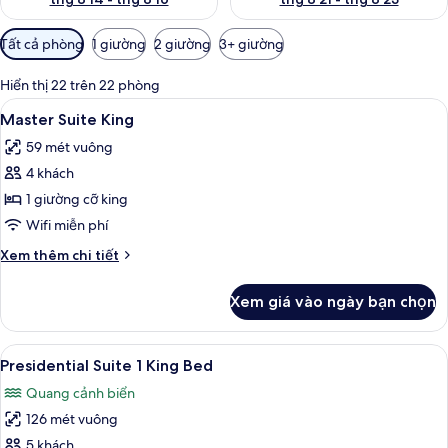
Bộ
Tất cả phòng
1 giường
2 giường
3+ giường
lọc
có
Hiển thị 22 trên 22 phòng
thể
Xem
Bộ đồ giường cao cấp, minibar với t
4
Master Suite King
dùng
tất
để
59 mét vuông
cả
lọc
4 khách
ảnh
tìm
Master
1 giường cỡ king
phòng
Suite
Wifi miễn phí
King
Chi
Xem thêm chi tiết
tiết
khác
Xem giá vào ngày bạn chọn
của
Master
Suite
Xem
Bộ đồ giường cao cấp, minibar với t
4
King
Presidential Suite 1 King Bed
tất
Quang cảnh biển
cả
126 mét vuông
ảnh
Presidential
5 khách