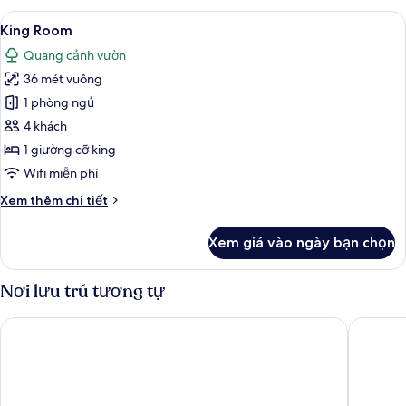
Suite
Xem
Bộ đồ giường cao cấp, minibar với t
3
Ocean
King Room
tất
View
Quang cảnh vườn
King
cả
36 mét vuông
ảnh
King
1 phòng ngủ
Room
4 khách
1 giường cỡ king
Wifi miễn phí
Chi
Xem thêm chi tiết
tiết
khác
Xem giá vào ngày bạn chọn
của
King
Room
Nơi lưu trú tương tự
Wyndham Grand Cancun All Inclusive Resort & Villas
Oleo Can