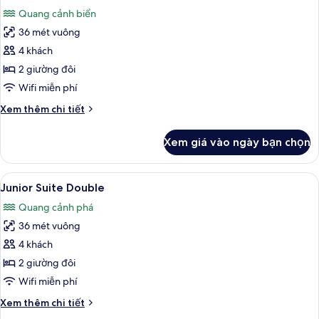
tất
Front
Quang cảnh biển
King
cả
36 mét vuông
ảnh
Junior
4 khách
Suite
2 giường đôi
Ocean
Wifi miễn phí
View
Chi
Xem thêm chi tiết
Double
tiết
khác
Xem giá vào ngày bạn chọn
của
Junior
Suite
Xem
Bộ đồ giường cao cấp, minibar với t
3
Ocean
Junior Suite Double
tất
View
Quang cảnh phá
Double
cả
36 mét vuông
ảnh
Junior
4 khách
Suite
2 giường đôi
Double
Wifi miễn phí
Chi
Xem thêm chi tiết
tiết