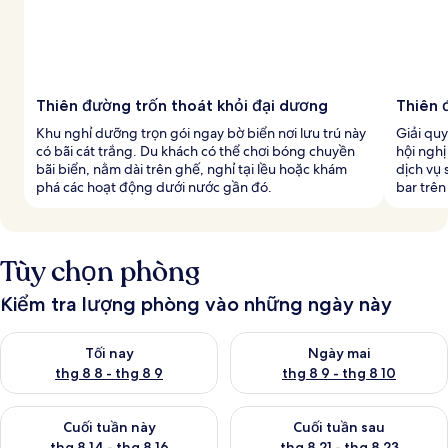
Thiên đường trốn thoát khỏi đại dương
Thiên 
Khu nghỉ dưỡng trọn gói ngay bờ biển nơi lưu trú này
Giải quy
có bãi cát trắng. Du khách có thể chơi bóng chuyền
hội nghị
bãi biển, nằm dài trên ghế, nghỉ tại lều hoặc khám
dịch vụ
phá các hoạt động dưới nước gần đó.
bar trên
Tùy chọn phòng
Kiểm tra lượng phòng vào những ngày này
Kiểm tra lượng phòng tối nay từ thg 8 8 - thg 8 9
Kiểm tra lượng phòng ngày mai
Tối nay
Ngày mai
thg 8 8 - thg 8 9
thg 8 9 - thg 8 10
Kiểm tra lượng phòng cuối tuần này từ thg 8 14 - thg 8 16
Kiểm tra lượng phòng cuối tuần
Cuối tuần này
Cuối tuần sau
thg 8 14 - thg 8 16
thg 8 21 - thg 8 23