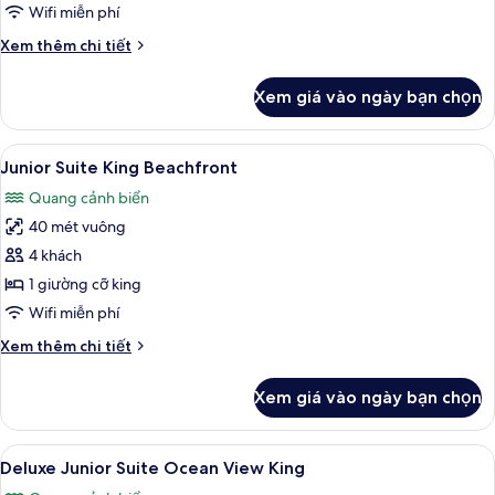
Double
Wifi miễn phí
Beachfront
Chi
Xem thêm chi tiết
tiết
khác
Xem giá vào ngày bạn chọn
của
Junior
Suite
Xem
Bộ đồ giường cao cấp, minibar với t
3
Double
Junior Suite King Beachfront
tất
Beachfront
Quang cảnh biển
cả
40 mét vuông
ảnh
Junior
4 khách
Suite
1 giường cỡ king
King
Wifi miễn phí
Beachfront
Chi
Xem thêm chi tiết
tiết
khác
Xem giá vào ngày bạn chọn
của
Junior
Suite
Xem
Bộ đồ giường cao cấp, minibar với t
3
King
Deluxe Junior Suite Ocean View King
tất
Beachfront