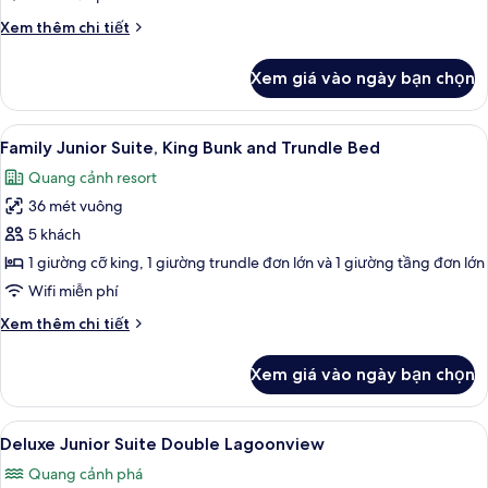
Chi
Xem thêm chi tiết
tiết
khác
Xem giá vào ngày bạn chọn
của
Junior
Suite
Xem
Bộ đồ giường cao cấp, minibar với t
4
King
Family Junior Suite, King Bunk and Trundle Bed
tất
Accessible
Quang cảnh resort
cả
36 mét vuông
ảnh
Family
5 khách
Junior
1 giường cỡ king, 1 giường trundle đơn lớn và 1 giường tầng đơn lớn
Suite,
Wifi miễn phí
King
Chi
Xem thêm chi tiết
Bunk
tiết
and
khác
Xem giá vào ngày bạn chọn
của
Trundle
Family
Bed
Junior
Xem
Bộ đồ giường cao cấp, minibar với t
4
Suite,
Deluxe Junior Suite Double Lagoonview
tất
King
Quang cảnh phá
Bunk
cả