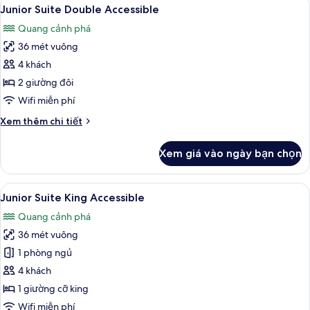
Xem
1
King
Junior Suite Double Accessible
tất
Beachfront
Quang cảnh phá
Swim
cả
up
36 mét vuông
ảnh
Junior
4 khách
Suite
2 giường đôi
Double
Wifi miễn phí
Accessible
Chi
Xem thêm chi tiết
tiết
khác
Xem giá vào ngày bạn chọn
của
Junior
Suite
Xem
Bộ đồ giường cao cấp, minibar với t
1
Double
Junior Suite King Accessible
tất
Accessible
Quang cảnh phá
cả
36 mét vuông
ảnh
Junior
1 phòng ngủ
Suite
4 khách
King
1 giường cỡ king
Accessible
Wifi miễn phí