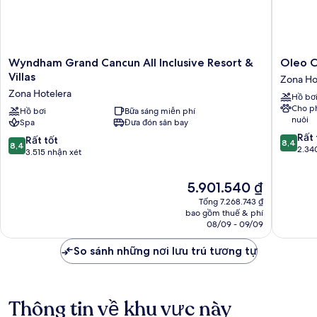
Wyndham
Oleo
Wyndham Grand Cancun All Inclusive Resort &
Oleo C
Grand
Cancun
Villas
Zona Ho
Cancun
Playa
Zona Hotelera
Hồ bơ
All
All
Cho p
Inclusive
Hồ bơi
Bữa sáng miễn phí
Inclusiv
nuôi
Spa
Đưa đón sân bay
Resort
Resort
8.4
&
Zona
Rất 
8.4
Rất tốt
8,4
8,4
trên
Villas
Hoteler
2.34
trên
3.515 nhận xét
10,
Zona
10,
Rất
Hotelera
Rất
Giá
5.901.540 ₫
tốt,
tốt,
hiện
2.340
Tổng 7.268.743 ₫
3.515
tại
nhận
bao gồm thuế & phí
nhận
là
08/09 - 09/09
xét
xét
5.901.540 ₫
So sánh những nơi lưu trú tương tự
Thông tin về khu vực này