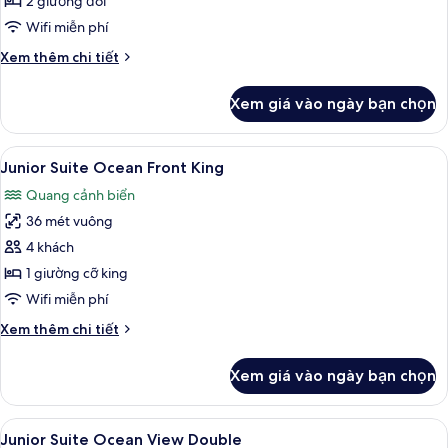
2 giường đôi
Ocean
Wifi miễn phí
Front
Chi
Xem thêm chi tiết
Double
tiết
khác
Xem giá vào ngày bạn chọn
của
Junior
Suite
Xem
Bộ đồ giường cao cấp, minibar với t
4
Ocean
Junior Suite Ocean Front King
tất
Front
Quang cảnh biển
Double
cả
36 mét vuông
ảnh
Junior
4 khách
Suite
1 giường cỡ king
Ocean
Wifi miễn phí
Front
Chi
Xem thêm chi tiết
King
tiết
khác
Xem giá vào ngày bạn chọn
của
Junior
Suite
Xem
Bộ đồ giường cao cấp, minibar với t
5
Ocean
Junior Suite Ocean View Double