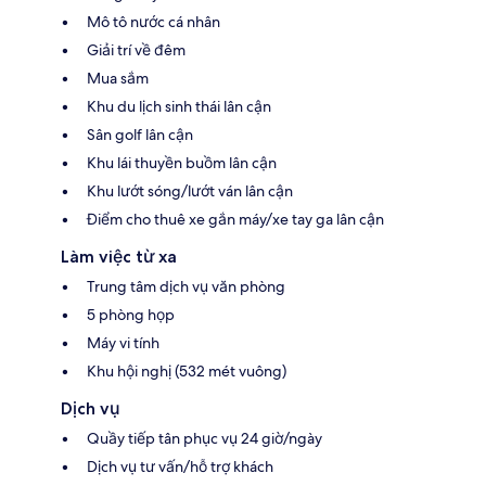
Mô tô nước cá nhân
Giải trí về đêm
Mua sắm
Khu du lịch sinh thái lân cận
Sân golf lân cận
Khu lái thuyền buồm lân cận
Khu lướt sóng/lướt ván lân cận
Điểm cho thuê xe gắn máy/xe tay ga lân cận
Làm việc từ xa
Trung tâm dịch vụ văn phòng
5 phòng họp
Máy vi tính
Khu hội nghị (532 mét vuông)
Dịch vụ
Quầy tiếp tân phục vụ 24 giờ/ngày
Dịch vụ tư vấn/hỗ trợ khách