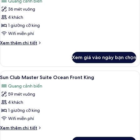
Quang cảnh biển
cả
36 mét vuông
ảnh
Deluxe
4 khách
Junior
1 giường cỡ king
Suite
Wifi miễn phí
Ocean
Chi
Xem thêm chi tiết
View
tiết
King
khác
Xem giá vào ngày bạn chọn
của
Deluxe
Junior
Xem
Sun Club Master Suite Ocean Front Kin
8
Suite
Sun Club Master Suite Ocean Front King
tất
Ocean
Quang cảnh biển
View
cả
King
59 mét vuông
ảnh
Sun
4 khách
Club
1 giường cỡ king
Master
Wifi miễn phí
Suite
Chi
Xem thêm chi tiết
Ocean
tiết
Front
khác