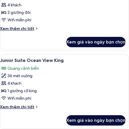
Double
4 khách
Bed
2 giường đôi
Wifi miễn phí
Chi
Xem thêm chi tiết
tiết
khác
Xem giá vào ngày bạn chọn
của
Standard
Double
Xem
Bộ đồ giường cao cấp, minibar với t
4
Bed
Junior Suite Ocean View King
tất
Quang cảnh biển
cả
36 mét vuông
ảnh
Junior
4 khách
Suite
1 giường cỡ king
Ocean
Wifi miễn phí
View
Chi
Xem thêm chi tiết
King
tiết
khác
Xem giá vào ngày bạn chọn
của
Junior