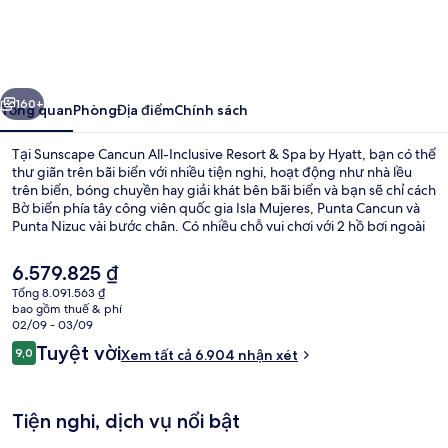
Cancun
All-
Inclusive
ước
Tiếp
Resort
160+
Tổng quan
Phòng
Địa điểm
Chính sách
&
Tại Sunscape Cancun All-Inclusive Resort & Spa by Hyatt, bạn có thể
Spa
thư giãn trên bãi biển với nhiều tiện nghi, hoạt động như nhà lều
trên biển, bóng chuyền hay giải khát bên bãi biển và bạn sẽ chỉ cách
by
Bờ biển phía tây công viên quốc gia Isla Mujeres, Punta Cancun và
Hyatt
Punta Nizuc vài bước chân. Có nhiều chỗ vui chơi với 2 hồ bơi ngoài
trời cùng công viên nước miễn phí; và nếu đang muốn được chăm
sóc đặc biệt, đừng bỏ qua cơ hội đến khu spa để tận hưởng
Giá
6.579.825 ₫
massage mô sâu, thủy liệu pháp và liệu pháp ấn huyệt đạo. Chuyên
hiện
Tổng 8.091.563 ₫
về món ăn Mexico, Casa de Rosa là một trong 10 nhà hàng và 3 quán
tại
bao gồm thuế & phí
bar/khu lounge bạn có thể chọn lựa. Các tiện nghi nổi bật khác tại
Cảnh từ trên cao
là
02/09 - 03/09
nơi lưu trú trọn gói này bao gồm hộp đêm, câu lạc bộ trẻ em miễn
6.579.825 ₫
Nhận
Tuyệt vời
phí và quán bar cạnh hồ bơi. Hồ bơi và nhân viên nhiệt tình là những
9,0
Xem tất cả 6.904 nhận xét
9,0 trên 10,
xét
điều ghi dấu ấn trong lòng du khách.
Tiện nghi, dịch vụ nổi bật