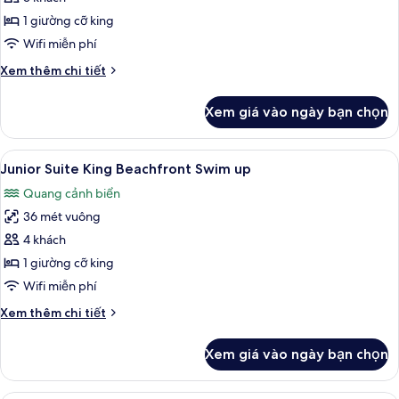
Suite
1 giường cỡ king
1
Wifi miễn phí
King
Chi
Xem thêm chi tiết
Bed
tiết
khác
Xem giá vào ngày bạn chọn
của
Presidential
Suite
Xem
Bộ đồ giường cao cấp, minibar với t
4
1
Junior Suite King Beachfront Swim up
tất
King
Quang cảnh biển
Bed
cả
36 mét vuông
ảnh
Junior
4 khách
Suite
1 giường cỡ king
King
Wifi miễn phí
Beachfront
Chi
Xem thêm chi tiết
Swim
tiết
up
khác
Xem giá vào ngày bạn chọn
của
Junior
Suite
Bộ đồ giường cao cấp, minibar với t