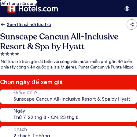
Đến trang nội dung
Xem tất cả nơi lưu trú
Sunscape Cancun All-Inclusive
Resort & Spa by Hyatt
Nơi
lưu
Nơi lưu trú trọn gói sát biển với công viên nước miễn phí, gần Bờ biển
trú
phía tây công viên quốc gia Isla Mujeres, Punta Cancun và Punta Nizuc
4.0
sao
Chọn ngày để xem giá
Điểm đến?
Ngày
Khách