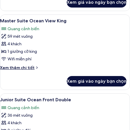
Xem giá vào ngày bạn chọn
của
King
Sun
Club
Xem
Bộ đồ giường cao cấp, minibar với t
4
Master
Master Suite Ocean View King
tất
Suite
Quang cảnh biển
Ocean
cả
Front
59 mét vuông
ảnh
King
Master
4 khách
Suite
1 giường cỡ king
Ocean
Wifi miễn phí
View
Chi
Xem thêm chi tiết
King
tiết
khác
Xem giá vào ngày bạn chọn
của
Master
Suite
Xem
Bộ đồ giường cao cấp, minibar với t
3
Ocean
Junior Suite Ocean Front Double
tất
View
Quang cảnh biển
King
cả
36 mét vuông
ảnh
Junior
4 khách
Suite