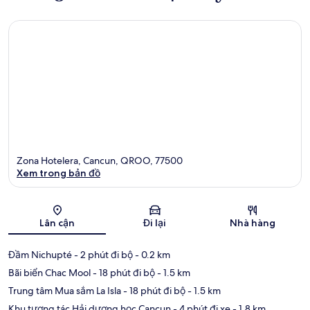
Zona Hotelera, Cancun, QROO, 77500
Xem trong bản đồ
Bản đồ
Lân cận
Đi lại
Nhà hàng
Đầm Nichupté
- 2 phút đi bộ
- 0.2 km
Bãi biển Chac Mool
- 18 phút đi bộ
- 1.5 km
Trung tâm Mua sắm La Isla
- 18 phút đi bộ
- 1.5 km
Khu tương tác Hải dương học Cancun
- 4 phút đi xe
- 1.8 km